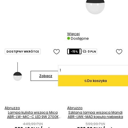
Więcej
Dostępne
DOSTĘPNY WKRÓTCE
-15%
0 PLN
Zobacz
Do koszyka
Abruzzo
Abruzzo
Lampa kulista wisząca Mica
Szklana lampa wisząca Mandi
ABR-LW-MIC-C LED 9W 2700K
ABR-LWK-MAD kopuła niebieska
do sypialni czarna
449,99 PLN
599,99 PLN