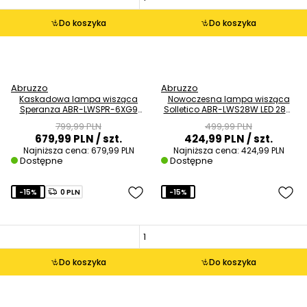
Do koszyka
Do koszyka
Abruzzo
Abruzzo
Kaskadowa lampa wisząca
Nowoczesna lampa wisząca
Speranza ABR-LWSPR-6XG9
Solletico ABR-LWS28W LED 28W
szklana złota
do kuchni czarna
799,99 PLN
499,99 PLN
679,99 PLN
/ szt.
424,99 PLN
/ szt.
Najniższa cena:
679,99 PLN
Najniższa cena:
424,99 PLN
Dostępne
Dostępne
-15%
0 PLN
-15%
Do koszyka
Do koszyka