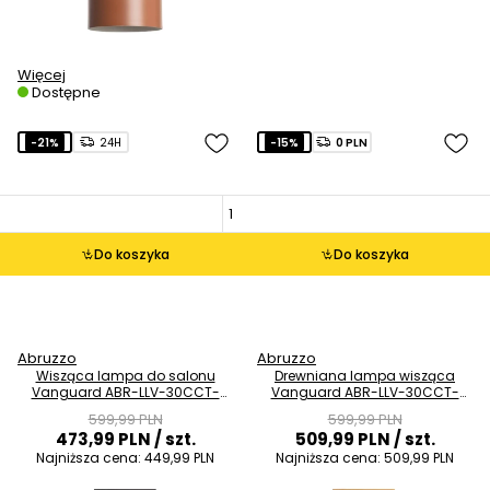
Więcej
Dostępne
-21%
24H
-15%
0 PLN
Do koszyka
Do koszyka
Abruzzo
Abruzzo
Wisząca lampa do salonu
Drewniana lampa wisząca
Vanguard ABR-LLV-30CCT-
Vanguard ABR-LLV-30CCT-
120-C LED 30W 2800-5000K
120-D LED 30W 2800-5000K
599,99 PLN
599,99 PLN
czarny
biała
473,99 PLN
/ szt.
509,99 PLN
/ szt.
Najniższa cena:
449,99 PLN
Najniższa cena:
509,99 PLN