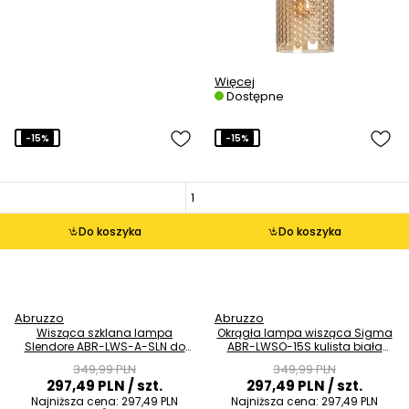
Więcej
Dostępne
-15%
-15%
Do koszyka
Do koszyka
Abruzzo
Abruzzo
Wisząca szklana lampa
Okrągła lampa wisząca Sigma
Slendore ABR-LWS-A-SLN do
ABR-LWSO-15S kulista biała
sypialni bursztynowa
złota
349,99 PLN
349,99 PLN
297,49 PLN
/ szt.
297,49 PLN
/ szt.
Najniższa cena:
297,49 PLN
Najniższa cena:
297,49 PLN