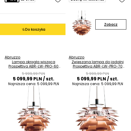
Zobacz
Do koszyka
Abruzzo
Abruzzo
Lampa okrągła wisząca
Zwieszana lampa do jadalni
Prospettiva ABR-LW-PRO-60
Prospettiva ABR-LW-PRO-70
geometryczna brązowa
ananas brązowy
5 999,99 PLN
5 999,99 PLN
5 099,99 PLN
/ szt.
5 099,99 PLN
/ szt.
Najniższa cena:
5 099,99 PLN
Najniższa cena:
5 099,99 PLN