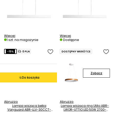
Więcej
Więcej
1 szt. na magazynie
Dostępne
-15%
0 PLN
DOSTĘPNY WKRÓTCE
Zobacz
Do koszyka
Abruzzo
Abruzzo
Lampa wisząca belka
Lampa wisząca ring Utito ABR-
Vanguard ABR-LLV-30CCT-
LWOR-UTTIO LED 50W 2700-
120-B LED 30W 2800-5000K
6500K biała drewniana