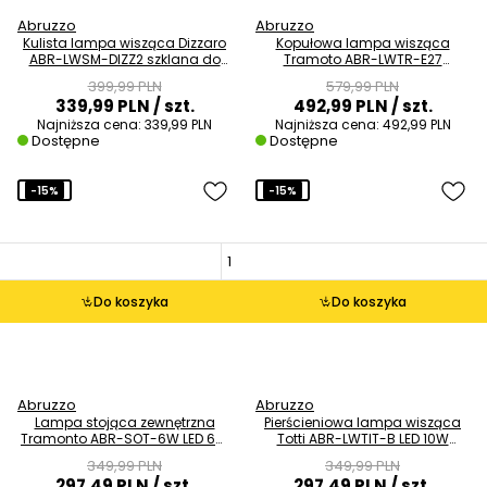
Abruzzo
Abruzzo
Kulista lampa wisząca Dizzaro
Kopułowa lampa wisząca
ABR-LWSM-DIZZ2 szklana do
Tramoto ABR-LWTR-E27
salonu biała
metalowa niebieska
399,99 PLN
579,99 PLN
339,99 PLN
/ szt.
492,99 PLN
/ szt.
Najniższa cena:
339,99 PLN
Najniższa cena:
492,99 PLN
Dostępne
Dostępne
-15%
-15%
Do koszyka
Do koszyka
Abruzzo
Abruzzo
Lampa stojąca zewnętrzna
Pierścieniowa lampa wisząca
Tramonto ABR-SOT-6W LED 6W
Totti ABR-LWTIT-B LED 10W
3000K IP65 czarna
3000K metalowa biała
349,99 PLN
349,99 PLN
297,49 PLN
/ szt.
297,49 PLN
/ szt.