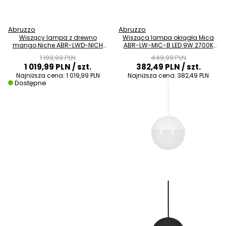
Abruzzo
Abruzzo
Wiszący lampa z drewno
Wisząca lampa okrągła Mica
mango Niche ABR-LWD-NICH
ABR-LW-MIC-B LED 9W 2700K
na łańcuchu brązowa
ball kula biała
1 199,99 PLN
449,99 PLN
1 019,99 PLN
/ szt.
382,49 PLN
/ szt.
Najniższa cena:
1 019,99 PLN
Najniższa cena:
382,49 PLN
Dostępne