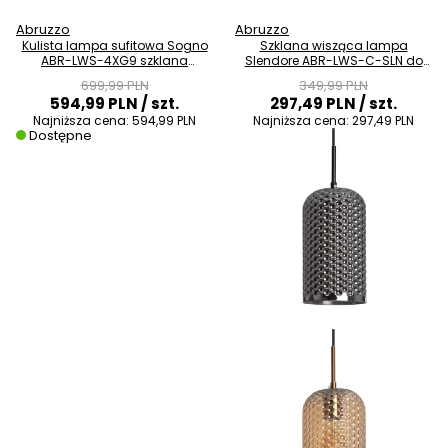
Abruzzo
Abruzzo
Kulista lampa sufitowa Sogno
Szklana wisząca lampa
ABR-LWS-4XG9 szklana
Slendore ABR-LWS-C-SLN do
bursztynowa
sypialni szara
699,99 PLN
349,99 PLN
594,99 PLN
/ szt.
297,49 PLN
/ szt.
Najniższa cena:
594,99 PLN
Najniższa cena:
297,49 PLN
Dostępne