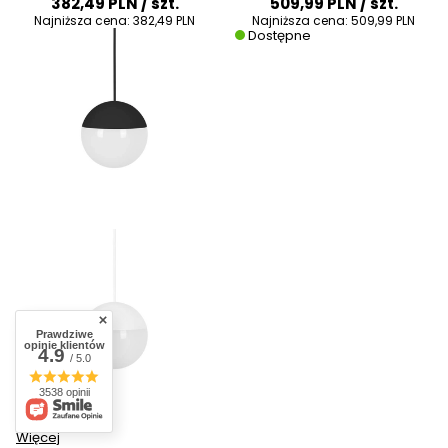
382,49 PLN
/ szt.
509,99 PLN
/ szt.
Najniższa cena:
382,49 PLN
Najniższa cena:
509,99 PLN
Dostępne
Prawdziwe
opinie klientów
4.9
/ 5.0
3538 opinii
Więcej