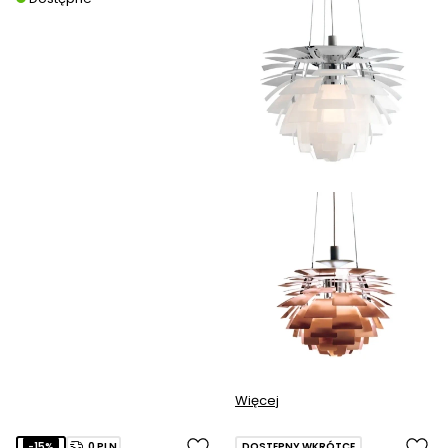
Więcej
-15%
0 PLN
DOSTĘPNY WKRÓTCE