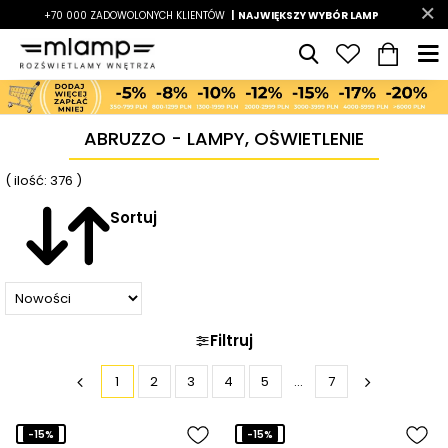
-7%
+70 000 ZADOWOLONYCH KLIENTÓW
|
LATO7
| NAJWIĘKSZY WYBÓR LAMP
|
ABRUZZO - LAMPY, OŚWIETLENIE
( ilość: 376 )
Sortuj
Filtruj
1
2
3
4
5
...
7
-15%
-15%