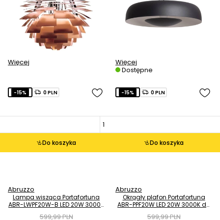
Więcej
Więcej
Dostępne
-15%
0 PLN
-15%
0 PLN
Do koszyka
Do koszyka
Abruzzo
Abruzzo
Lampa wisząca Portafortuna
Okrągły plafon Portafortuna
ABR-LWPF20W-B LED 20W 3000K
ABR-PPF20W LED 20W 3000K do
do salonu czarna
sypialni czarny
599,99 PLN
599,99 PLN