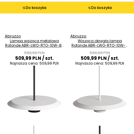
Do koszyka
Do koszyka
Abruzzo
Abruzzo
Lampa wisząca metalowa
Wisząca okrągła lampa
Rotonde ABR-LWO-RTO-10W-BZ
Rotonde ABR-LWO-RTO-10W-B
LED 10W biała czarna
LED 10W 3000K talerz biały
599,99 PLN
599,99 PLN
509,99 PLN
/ szt.
509,99 PLN
/ szt.
Najniższa cena:
509,99 PLN
Najniższa cena:
509,99 PLN