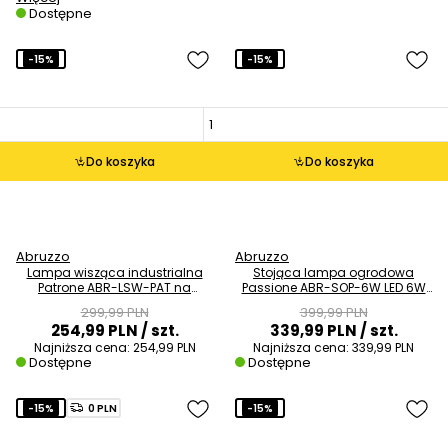
Dostępne
-15%
-15%
Do koszyka
Do koszyka
Abruzzo
Abruzzo
Lampa wisząca industrialna
Stojąca lampa ogrodowa
Patrone ABR-LSW-PAT na
Passione ABR-SOP-6W LED 6W
przedpokój metalowa szara
3000K IP65 tuba czarna
299,99 PLN
399,99 PLN
254,99 PLN
/ szt.
339,99 PLN
/ szt.
Najniższa cena:
254,99 PLN
Najniższa cena:
339,99 PLN
Dostępne
Dostępne
-15%
0 PLN
-15%