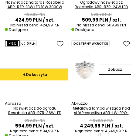
Naświetlacz na taras Rosabella
Ogrodowy naświetlacz
ABR-RZR-18W LED 18W 3000W
Rosabella ABR-RZR-24W LED
IP65 czarny
24W 3000K IP65 czarny
499,99 PLN
599,99 PLN
424,99 PLN
/ szt.
509,99 PLN
/ szt.
Najniższa cena:
424,99 PLN
Najniższa cena:
509,99 PLN
Dostępne
Dostępne
-15%
0 PLN
DOSTĘPNY WKRÓTCE
Zobacz
Do koszyka
Abruzzo
Abruzzo
Naświetlacz do ogrodu
Metalowa lampa wisząca nad
Rosabella ABR-RZR-36W LED
stół Prospettiva ABR-LW-PRO-
36W 3000K IP65 czarny
60-B szyszka biała
699,99 PLN
4 999,99 PLN
594,99 PLN
/ szt.
4 249,99 PLN
/ szt.
Najniższa cena:
594,99 PLN
Najniższa cena:
4 249,99 PLN
Dostępne