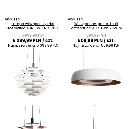
Abruzzo
Abruzzo
Lampa wisząca szyszka
Wisząca lampa nad stół
Prospettiva ABR-LW-PRO-70-B
Portafortuna ABR-LWPF20W-W
do salonu biała
LED 20W 3000K biała
5 999,99 PLN
599,99 PLN
5 099,99 PLN
/ szt.
509,99 PLN
/ szt.
Najniższa cena:
5 099,99 PLN
Najniższa cena:
509,99 PLN