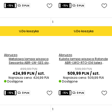
-15%
0 PLN
-15%
0 PLN
Do koszyka
Do koszyka
Abruzzo
Abruzzo
Metalowa lampa wisząca
Kulista lampa wisząca Rotonde
Sessanta ABR-LW-SES do
ABR-LWO-RTO-E14 talerz
salonu złota czarna
szklany czarny biały
499,99 PLN
599,99 PLN
424,99 PLN
/ szt.
509,99 PLN
/ szt.
Najniższa cena:
424,99 PLN
Najniższa cena:
509,99 PLN
Dostępne
Dostępne
-15%
0 PLN
-15%
0 PLN