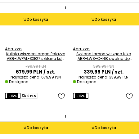
Do koszyka
Do koszyka
Abruzzo
Abruzzo
Kulista wisząca lampa Palazzo
Szklana lampa wisząca Niko
ABR-LWPAL-3XE27 szklana kule
ABR-LWS-C-NIK owalna do
balls białe złote
salonu przydymiona
799,99 PLN
399,99 PLN
679,99 PLN
/ szt.
339,99 PLN
/ szt.
Najniższa cena:
679,99 PLN
Najniższa cena:
339,99 PLN
Dostępne
Dostępne
-15%
0 PLN
-15%
Do koszyka
Do koszyka