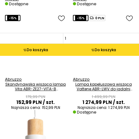
Dostępne
Dostępne
-15%
-15%
0 PLN
Do koszyka
Do koszyka
Abruzzo
Abruzzo
Skandynawska wisząca lampa
Lampa kapeluszowa wisząca
Vita ABR-ZE27-VITA-B
Vattene ABR-LWV do jadalni
drewniana biała
drewniana
179,99 PLN
1 499,99 PLN
152,99 PLN
/ szt.
1 274,99 PLN
/ szt.
Najniższa cena:
152,99 PLN
Najniższa cena:
1 274,99 PLN
Dostępne