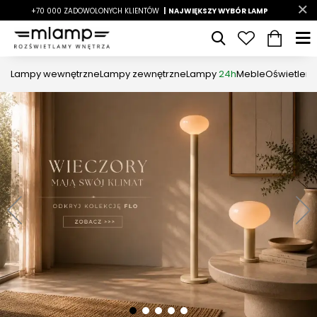
-7%
+70 000 ZADOWOLONYCH KLIENTÓW
|
LATO7
| NAJWIĘKSZY WYBÓR LAMP
|
Lampy wewnętrzne
Lampy zewnętrzne
Lampy
24h
Meble
Oświetleni