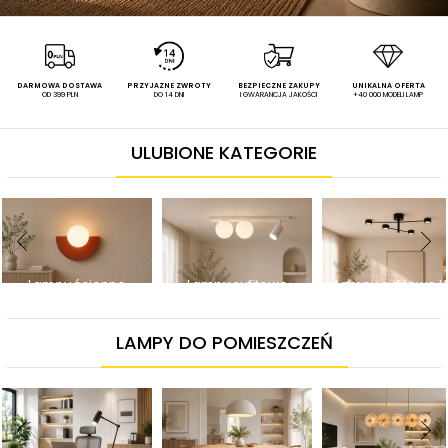
DARMOWA DOSTAWA
PRZYJAZNE ZWROTY
BEZPIECZNE ZAKUPY
UNIKALNA OFERTA
OD 399 PLN
DO 14 DNI
I GWARANCJA JAKOŚCI
+40 000 MODELI LAMP
ULUBIONE KATEGORIE
Lampy ścienne
Lampy sufitowe
Lampy sufitowe L
LAMPY DO POMIESZCZEŃ