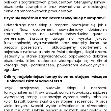
polskich i zagranicznych producentów. Oferujemy lampy i
oświetlenie zewnętrzne oraz wewnętrzne w atrakcyjnej
cenie od renomowanych producentów.
Czym się wyróżnia nasz internetowy sklep z lampami?
Odwiedzając nasz sklep z lampami poczujesz się jak u
siebie. Nasz asortyment oświetleniowy dobieramy
starannie, mając na uwadze indywidualne gusta i
preferencje. Zwracamy uwagę na wysoką jakość,
funkcjonalność, wytrzymałość oraz estetykę lamp. Na
bieżąco poszerzamy i aktualizujemy asortyment o
najnowsze rynkowe trendy ze świata designu, dzięki czemu
jesteśmy w stanie zagwarantować odpowiednio dobrane
oświetlenie, które doskonale wkomponuje się w klimat
każdego typu pomieszczeń, powierzchni elewacyjnych i
ogrodów.
Odkryj najpiękniejsze lampy ścienne, stojące i wiszące
– unikalna i różnorodna oferta
Dzięki przejrzystej budowie sklepu i naszemu
funkcjonalnemu filtrowi wyszukiwania z łatwością znajdziesz
wymarzoną lampę, zaznaczając wybrane cechy takie jak
kolor, kształt, barwa światła czy stopień szczelności IP oraz
wiele innych. Szeroki wybór oświetlenia o różnorodnej
stylistyce oraz szybkie wsparcie naszych specjalistów to