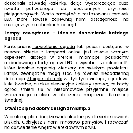
doskonale oświetlą łazienkę, dając wystarczająco dużo
światła potrzebnego do codziennych czynności
pielęgnacyjnych. Warto pamiętać o zastosowaniu
żarówek
LED
, które zawsze zapewnią nam oszczędności na
miesięcznych rachunkach za prąd.
Lampy zewnętrzne - idealne dopełnienie każdego
ogrodu
Funkcjonalne
oświetlenie ogrodu
lub posesji dostępne w
naszym sklepie z lampami online jest równie ważnym
aspektem, dlatego w ofercie =mlamp.pl= posiadamy
rozbudowaną ofertę opraw LED o wysokiej szczelności IP,
które idealnie dopełnią wieczory na świeżym powietrzu.
Lampy zewnętrzne
mogą stać się również niecodzienną
dekoracją.
Stojące latarenki
w stylistyce vintage, ogrodowe
kule świetlne, a także
elewacyjne kinkiety
sprawią, że każdy
ogród zmieni się w niesamowicie przyjemne miejsce
wieczornego relaksu w otoczeniu magicznej iluminacji
świetlnej.
Otwórz się na dobry design z mlamp.pl
W =mlamp.pl= odnajdziesz idealne lampy dla siebie i swoich
Bliskich. Odkryjesz z nami mnóstwo pomysłów i rozwiązań
na doświetlenie wnętrz w efektownym stylu.