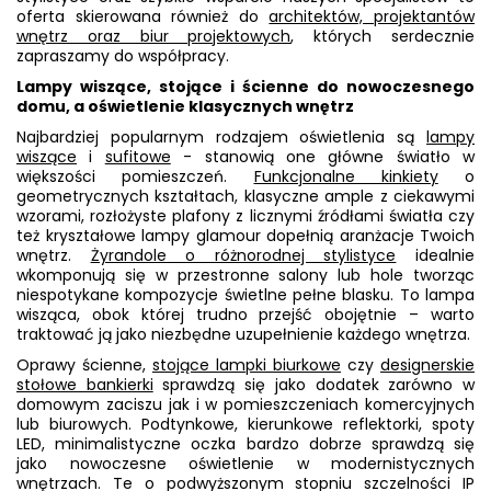
oferta skierowana również do
architektów, projektantów
wnętrz oraz biur projektowych
, których serdecznie
zapraszamy do współpracy.
Lampy wiszące, stojące i ścienne do nowoczesnego
domu, a oświetlenie klasycznych wnętrz
Najbardziej popularnym rodzajem oświetlenia są
lampy
wiszące
i
sufitowe
- stanowią one główne światło w
większości pomieszczeń.
Funkcjonalne kinkiety
o
geometrycznych kształtach, klasyczne ample z ciekawymi
wzorami, rozłożyste plafony z licznymi źródłami światła czy
też kryształowe lampy glamour dopełnią aranżacje Twoich
wnętrz.
Żyrandole o różnorodnej stylistyce
idealnie
wkomponują się w przestronne salony lub hole tworząc
niespotykane kompozycje świetlne pełne blasku. To lampa
wisząca, obok której trudno przejść obojętnie – warto
traktować ją jako niezbędne uzupełnienie każdego wnętrza.
Oprawy ścienne,
stojące lampki biurkowe
czy
designerskie
stołowe bankierki
sprawdzą się jako dodatek zarówno w
domowym zaciszu jak i w pomieszczeniach komercyjnych
lub biurowych. Podtynkowe, kierunkowe reflektorki, spoty
LED, minimalistyczne oczka bardzo dobrze sprawdzą się
jako nowoczesne oświetlenie w modernistycznych
wnętrzach. Te o podwyższonym stopniu szczelności IP