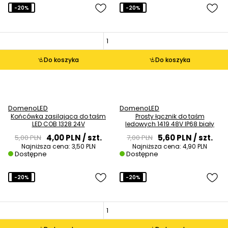
-20%
-20%
Do koszyka
Do koszyka
DomenoLED
DomenoLED
Końcówka zasilająca do taśm
Prosty łącznik do taśm
LED COB 1328 24V
ledowych 1419 48V IP68 biały
4,00 PLN
/ szt.
5,60 PLN
/ szt.
5,00 PLN
7,00 PLN
Najniższa cena:
3,50 PLN
Najniższa cena:
4,90 PLN
Dostępne
Dostępne
-20%
-20%