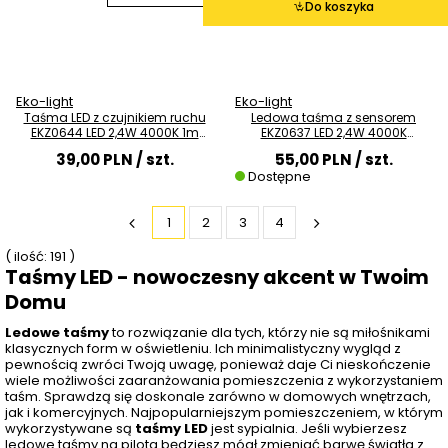
Do koszyka
Eko-light
Eko-light
Taśma LED z czujnikiem ruchu
Ledowa taśma z sensorem
EKZ0644 LED 2,4W 4000K 1m
EKZ0637 LED 2,4W 4000K
4xAAA biała
akumulator IP65 biała
39,00 PLN
/ szt.
55,00 PLN
/ szt.
Dostępne
1
2
3
4
( ilość: 191 )
Taśmy LED - nowoczesny akcent w Twoim
Domu
Ledowe taśmy
to rozwiązanie dla tych, którzy nie są miłośnikami
klasycznych form w oświetleniu. Ich minimalistyczny wygląd z
pewnością zwróci Twoją uwagę, ponieważ daje Ci nieskończenie
wiele możliwości zaaranżowania pomieszczenia z wykorzystaniem
taśm. Sprawdzą się doskonale zarówno w domowych wnętrzach,
jak i komercyjnych. Najpopularniejszym pomieszczeniem, w którym
wykorzystywane są
taśmy LED
jest sypialnia. Jeśli wybierzesz
ledowe taśmy na pilota będziesz mógł zmieniać barwę światła z