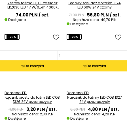
Zestaw taśma LED + zasilacz
Ledowy zasilacz do taśm 1324
EKZ630 LED 4,4W/0,5m 4000K
LED 60W 24V czarny
5m czarna
74,00 PLN
/ szt.
56,80 PLN
/ szt.
71,00 PLN
Dostępne
Najniższa cena:
49,70 PLN
Dostępne
-20%
-20%
Do koszyka
Do koszyka
DomenoLED
DomenoLED
Łącznik prosty do taśm LED COB
Narożnik do taśmy LED COB 1327
1326 24V przezroczysty
24V przezroczysty
3,20 PLN
/ szt.
4,80 PLN
/ szt.
4,00 PLN
6,00 PLN
Najniższa cena:
2,80 PLN
Najniższa cena:
4,20 PLN
Dostępne
Dostępne