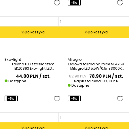
-5%
Do koszyka
Do koszyka
Eko-light
Milagro
Taśma LED z zasilaczem
Ledowa taśma na rolce ML4758
EKZ0893 Eko-light LED
Milagro LED 5,5W/0,5m 3000K
2,6W/0,5m 4000K 3m czarna
IP65
44,00 PLN
/ szt.
78,90 PLN
/ szt.
82,90 PLN
Dostępne
Najniższa cena:
83,00 PLN
Dostępne
-5%
-5%
Do koszyka
Do koszyka