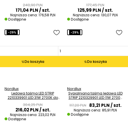
6000K IP44 biały
6000K IP44 biały
240,90 PLN
177,45 PLN
171,04 PLN
/ szt.
125,99 PLN
/ szt.
Najniższa cena:
176,58 PLN
Najniższa cena:
130,07 PLN
Dostępne
Dostępne
-29%
-29%
Do koszyka
Do koszyka
Nordlux
Nordlux
Ledowa taśma LED STRIP
Sypialniana taśma ledowa LED
2210339901 LED 31W 2700K do
STRIP 2210329901 LED 11W 2700K
sypialni biały
biały
304,25 PLN
83,21 PLN
/ szt.
117,20 PLN
216,02 PLN
/ szt.
Najniższa cena:
85,91 PLN
Dostępne
Najniższa cena:
223,02 PLN
Dostępne