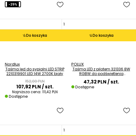
-29%
Do koszyka
Do koszyka
Nordlux
POLUX
Taśma led do sypialni LED STRIP
Taśma LED z pilotem 321336 8W
2210319901 LED 14W 2700K biały
RGBW do podświetlenia
telewizora
152,00 PLN
47,32 PLN
/ szt.
107,92 PLN
/ szt.
Dostępne
Najniższa cena:
111,42 PLN
Dostępne