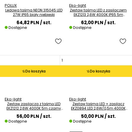
POLUX
Eko-light
Ledowa taśma NEON 315045 LED
Zestaw taśma LED z zasilaczem
27W IP65 biały niebieski
EKZ1213 2,6W 4000K IP65 5m
czarny biały
64,82 PLN
/ szt.
62,00 PLN
/ szt.
Dostępne
Dostępne
Do koszyka
Do koszyka
Eko-light
Eko-light
Zestaw zasilacza z taśmą LED
Zestaw taśma LED + zasilacz
EKZ1212 2,6W 4000K 5m czarny
EKZ0894 LED 2,6W/0,5m 4000K
biały
3m IP65 czarna
56,00 PLN
/ szt.
50,00 PLN
/ szt.
Dostępne
Dostępne