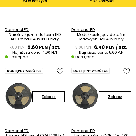
Do koszyka
Do koszyka
DomenoLED
DomenoLED
Narożny łącznik do taśm LED
Moduł zasilający do taśm
1420 moduł 48V IP68 biały
ledowych 1421 48V biały
5,60 PLN
/ szt.
6,40 PLN
/ szt.
7,00 PLN
8,00 PLN
Najniższa cena:
4,90 PLN
Najniższa cena:
5,60 PLN
Dostępne
Dostępne
DOSTĘPNY WKRÓTCE
DOSTĘPNY WKRÓTCE
Zobacz
Zobacz
DomenoLED
DomenoLED
Taśma LED freecut COB 1429 LED
Ledowa taśma COB 24V 1430