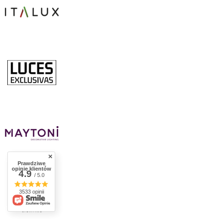
Prawdziwe
opinie klientów
4.9
/ 5.0
3533 opinii