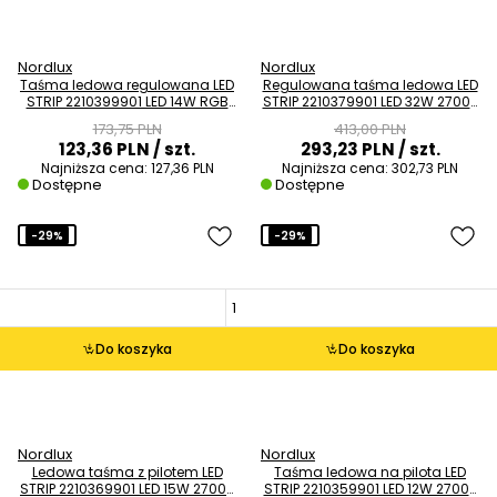
Nordlux
Nordlux
Taśma ledowa regulowana LED
Regulowana taśma ledowa LED
STRIP 2210399901 LED 14W RGB
STRIP 2210379901 LED 32W 2700-
IP44 biały
6000K IP44 biały
173,75 PLN
413,00 PLN
123,36 PLN
/ szt.
293,23 PLN
/ szt.
Najniższa cena:
127,36 PLN
Najniższa cena:
302,73 PLN
Dostępne
Dostępne
-29%
-29%
Do koszyka
Do koszyka
Nordlux
Nordlux
Ledowa taśma z pilotem LED
Taśma ledowa na pilota LED
STRIP 2210369901 LED 15W 2700-
STRIP 2210359901 LED 12W 2700-