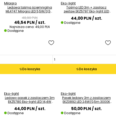
Milagro
Eko-light
Ledowa taśma ściemnialna
Taśma LED 3m + zasilacz
ML4747 Milagro LED 5,5W/0,5m
zestaw EKZ5797 Eko-light LED
6000K czarna
14,4W 6000K czarna
48,90 PLN
44,00 PLN
/ szt.
46,54 PLN
/ szt.
Dostępne
Najniższa cena:
49,00 PLN
Dostępne
Do koszyka
Do koszyka
Eko-light
Eko-light
Ledowy pasek z zasilaczem 3m
Pasek ledowy 3m z zasilaczem
EKZ5780 Eko-light LED 14,4W
EKZ0892 LED 2,6W/0,5m 3000K
3000K czarny
IP65 czarny
44,00 PLN
/ szt.
50,00 PLN
/ szt.
Dostępne
Dostępne