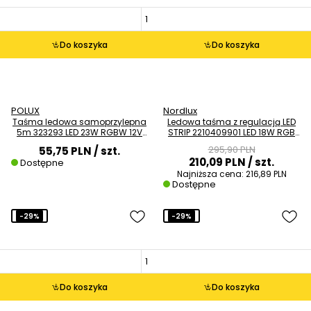
Do koszyka
Do koszyka
POLUX
Nordlux
Taśma ledowa samoprzylepna
Ledowa taśma z regulacją LED
5m 323293 LED 23W RGBW 12V
STRIP 2210409901 LED 18W RGB
biała
IP44 biały
295,90 PLN
55,75 PLN
/ szt.
210,09 PLN
/ szt.
Dostępne
Najniższa cena:
216,89 PLN
Dostępne
-29%
-29%
Do koszyka
Do koszyka