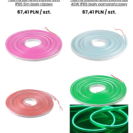
IP65 5m biały różowy
40W IP65 biały pomarańczowy
67,41 PLN
/ szt.
67,41 PLN
/ szt.