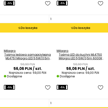
-5%
-5%
Do koszyka
Do koszyka
Milagro
Milagro
Taśma ledowa samoprzylepna
Taśma LED do kuchni ML4750
ML4751 Milagro LED 5,5W/0,5m
Milagro LED 5,5W/0,5m 6000K
IP65 barwa neutralna
IP65 czarna
58,90 PLN
58,90 PLN
56,06 PLN
/ szt.
56,06 PLN
/ szt.
Najniższa cena:
59,00 PLN
Najniższa cena:
59,00 PLN
Dostępne
Dostępne
-5%
-5%