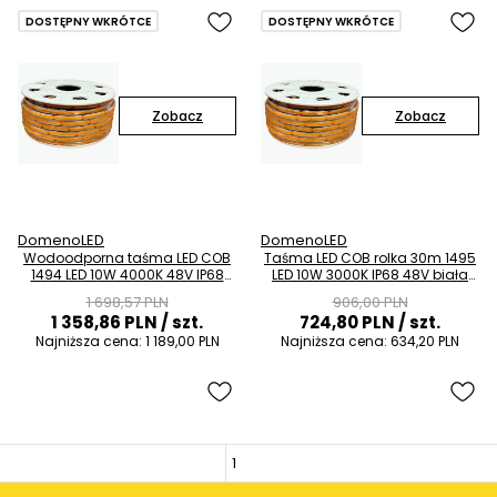
DOSTĘPNY WKRÓTCE
DOSTĘPNY WKRÓTCE
Zobacz
Zobacz
DomenoLED
DomenoLED
Wodoodporna taśma LED COB
Taśma LED COB rolka 30m 1495
1494 LED 10W 4000K 48V IP68
LED 10W 3000K IP68 48V biała
biała neutralna
ciepła
1 698,57 PLN
906,00 PLN
1 358,86 PLN
/ szt.
724,80 PLN
/ szt.
Najniższa cena:
1 189,00 PLN
Najniższa cena:
634,20 PLN