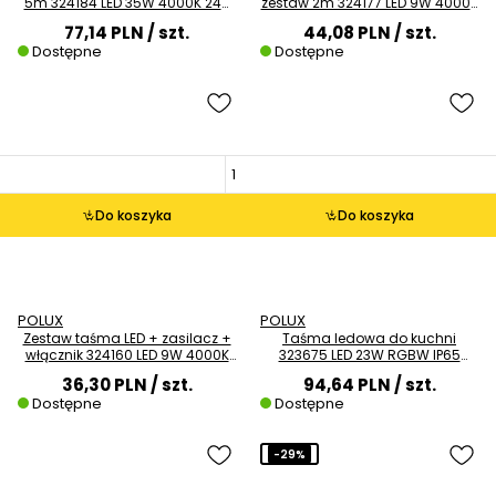
5m 324184 LED 35W 4000K 24V
zestaw 2m 324177 LED 9W 4000K
biała
24V IP65 biała
77,14 PLN
/ szt.
44,08 PLN
/ szt.
Dostępne
Dostępne
Do koszyka
Do koszyka
POLUX
POLUX
Zestaw taśma LED + zasilacz +
Taśma ledowa do kuchni
włącznik 324160 LED 9W 4000K
323675 LED 23W RGBW IP65
biała
biała
36,30 PLN
/ szt.
94,64 PLN
/ szt.
Dostępne
Dostępne
-29%