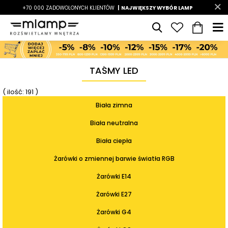
-7%
+70 000 ZADOWOLONYCH KLIENTÓW
|
LATO7
| NAJWIĘKSZY WYBÓR LAMP
|
TAŚMY LED
( ilość: 191 )
Biała zimna
Biała neutralna
Biała ciepła
Żarówki o zmiennej barwie światła RGB
Żarówki E14
Żarówki E27
Żarówki G4