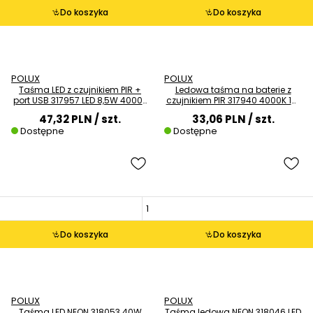
Do koszyka
Do koszyka
POLUX
POLUX
Taśma LED z czujnikiem PIR +
Ledowa taśma na baterie z
port USB 317957 LED 8,5W 4000K
czujnikiem PIR 317940 4000K 1m
biała
biała
47,32 PLN
/ szt.
33,06 PLN
/ szt.
Dostępne
Dostępne
Do koszyka
Do koszyka
POLUX
POLUX
Taśma LED NEON 318053 40W
Taśma ledowa NEON 318046 LED