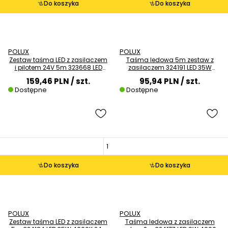
Do koszyka
Do koszyka
POLUX
POLUX
Zestaw taśma LED z zasilaczem
Taśma ledowa 5m zestaw z
i pilotem 24V 5m 323668 LED
zasilaczem 324191 LED 35W
36W RGBW biała
4000K IP65 biała
159,46 PLN
/ szt.
95,94 PLN
/ szt.
Dostępne
Dostępne
Do koszyka
Do koszyka
POLUX
POLUX
Zestaw taśma LED z zasilaczem
Taśma ledowa z zasilaczem