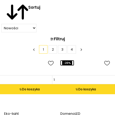
Sortuj
Filtruj
1
2
3
4
-20%
Do koszyka
Do koszyka
Eko-light
DomenoLED