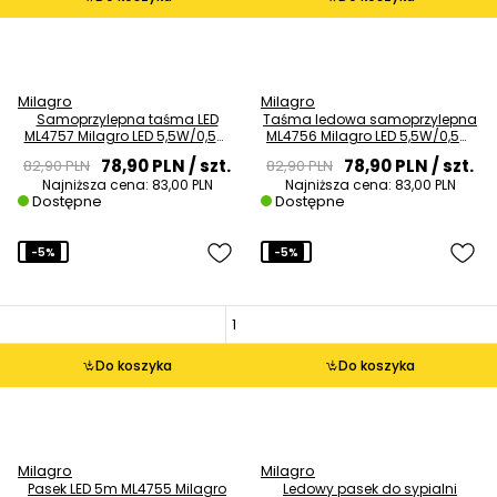
Milagro
Milagro
Samoprzylepna taśma LED
Taśma ledowa samoprzylepna
ML4757 Milagro LED 5,5W/0,5m
ML4756 Milagro LED 5,5W/0,5m
4000K IP65 czarna
6000K IP65 czarny
78,90 PLN
/ szt.
78,90 PLN
/ szt.
82,90 PLN
82,90 PLN
Najniższa cena:
83,00 PLN
Najniższa cena:
83,00 PLN
Dostępne
Dostępne
-5%
-5%
Do koszyka
Do koszyka
Milagro
Milagro
Pasek LED 5m ML4755 Milagro
Ledowy pasek do sypialni