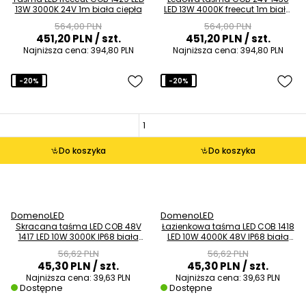
13W 3000K 24V 1m biała ciepła
LED 13W 4000K freecut 1m biała
neutralna
564,00 PLN
564,00 PLN
451,20 PLN
/ szt.
451,20 PLN
/ szt.
Najniższa cena:
394,80 PLN
Najniższa cena:
394,80 PLN
-20%
-20%
Do koszyka
Do koszyka
DomenoLED
DomenoLED
Skracana taśma LED COB 48V
Łazienkowa taśma LED COB 1418
1417 LED 10W 3000K IP68 biała
LED 10W 4000K 48V IP68 biała
ciepła
neutralna
56,62 PLN
56,62 PLN
45,30 PLN
/ szt.
45,30 PLN
/ szt.
Najniższa cena:
39,63 PLN
Najniższa cena:
39,63 PLN
Dostępne
Dostępne