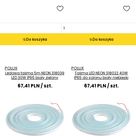
Do koszyka
Do koszyka
POLUX
POLUX
Ledowa taśma 5m NEON 318039
Taśma LED NEON 318022 40W
LED 30W IP65 biały zielony
IP65 do salonu biały niebieski
67,41 PLN
/ szt.
67,41 PLN
/ szt.