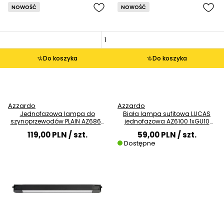
NOWOŚĆ
NOWOŚĆ
Do koszyka
Do koszyka
Azzardo
Azzardo
Jednofazowa lampa do
Biała lampa sufitowa LUCAS
szynoprzewodów PLAIN AZ6863
jednofazowa AZ6100 1xGU10
1xLED 12W 4000K belka
50W regulowana tubka
119,00 PLN
/ szt.
59,00 PLN
/ szt.
Dostępne