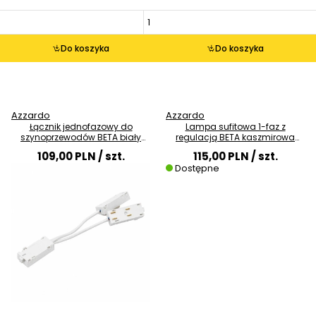
Do koszyka
Do koszyka
Azzardo
Azzardo
Łącznik jednofazowy do
Lampa sufitowa 1-faz z
szynoprzewodów BETA biały
regulacją BETA kaszmirowa
AZ6707 elastyczny
AZ7376 1xGU10 tuba
109,00 PLN
/ szt.
115,00 PLN
/ szt.
Dostępne