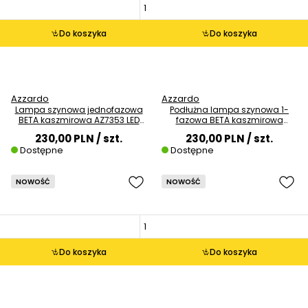
Do koszyka
Do koszyka
Azzardo
Azzardo
Lampa szynowa jednofazowa
Podłużna lampa szynowa 1-
BETA kaszmirowa AZ7353 LED
fazowa BETA kaszmirowa
18W 3000K belka
AZ7374 18W LED 4000K belka
230,00 PLN
/ szt.
230,00 PLN
/ szt.
Dostępne
Dostępne
NOWOŚĆ
NOWOŚĆ
Do koszyka
Do koszyka