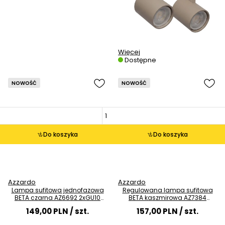
Więcej
Dostępne
NOWOŚĆ
NOWOŚĆ
Do koszyka
Do koszyka
Azzardo
Azzardo
Lampa sufitowa jednofazowa
Regulowana lampa sufitowa
BETA czarna AZ6692 2xGU10
BETA kaszmirowa AZ7384
tuby z regulacją
2xGU10 tubki
149,00 PLN
/ szt.
157,00 PLN
/ szt.