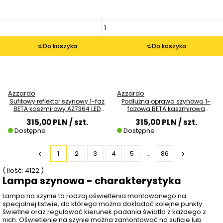
Do koszyka
Do koszyka
Azzardo
Azzardo
Sufitowy reflektor szynowy 1-faz
Podłużna oprawa szynowa 1-
BETA kaszmirowy AZ7364 LED
fazowa BETA kaszmirowa
20W 4000K tuba
AZ7372 LED 27W 4000K
315,00 PLN
/ szt.
315,00 PLN
/ szt.
Dostępne
Dostępne
1
2
3
4
5
...
86
( ilość: 4122 )
Lampa szynowa - charakterystyka
Lampa na szynie to rodzaj oświetlenia montowanego na
specjalnej listwie, do którego można dokładać kolejne punkty
świetlne oraz regulować kierunek padania światła z każdego z
nich. Oświetlenie na szynie można zamontować na suficie lub