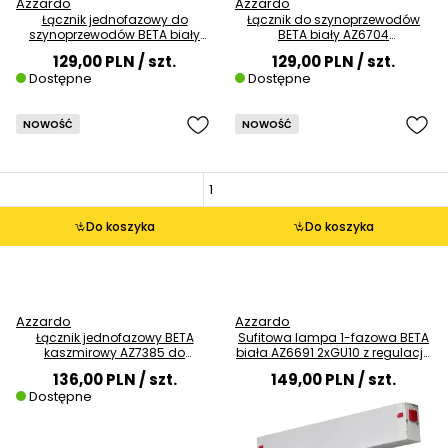
Azzardo
Azzardo
Łącznik jednofazowy do
Łącznik do szynoprzewodów
szynoprzewodów BETA biały
BETA biały AZ6704
AZ6705 metalowy
jednoobwodowy metalowy
129,00 PLN
/ szt.
129,00 PLN
/ szt.
Dostępne
Dostępne
NOWOŚĆ
NOWOŚĆ
Do koszyka
Do koszyka
Azzardo
Azzardo
Łącznik jednofazowy BETA
Sufitowa lampa 1-fazowa BETA
kaszmirowy AZ7385 do
biała AZ6691 2xGU10 z regulacją
szynoprzewodów
tuby
136,00 PLN
/ szt.
149,00 PLN
/ szt.
Dostępne