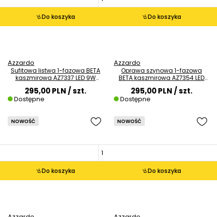
Do koszyka
Do koszyka
Azzardo
Azzardo
Sufitowa listwa 1-fazowa BETA
Oprawa szynowa 1-fazowa
kaszmirowa AZ7337 LED 9W
BETA kaszmirowa AZ7354 LED
3000-6000K listwa
27W 3000K belka
295,00 PLN
/ szt.
295,00 PLN
/ szt.
Dostępne
Dostępne
NOWOŚĆ
NOWOŚĆ
Do koszyka
Do koszyka
Azzardo
Azzardo