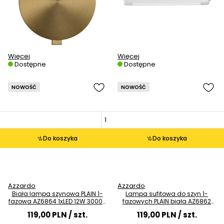
Więcej
Więcej
Dostępne
Dostępne
NOWOŚĆ
NOWOŚĆ
Do koszyka
Do koszyka
Azzardo
Azzardo
Biała lampa szynowa PLAIN 1-
Lampa sufitowa do szyn 1-
fazowa AZ6864 1xLED 12W 3000K
fazowych PLAIN biała AZ6862
podłużna
1xLED 12W 4000K listwa
119,00 PLN
/ szt.
119,00 PLN
/ szt.