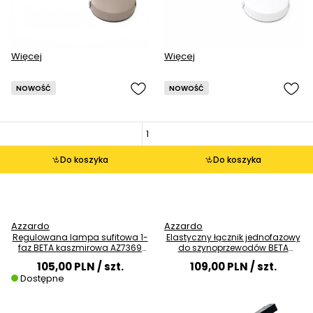
Więcej
Więcej
NOWOŚĆ
NOWOŚĆ
Do koszyka
Do koszyka
Azzardo
Azzardo
Regulowana lampa sufitowa 1-
Elastyczny łącznik jednofazowy
faz BETA kaszmirowa AZ7369
do szynoprzewodów BETA
1xGU10 tuba
czarny AZ6706
105,00 PLN
/ szt.
109,00 PLN
/ szt.
Dostępne