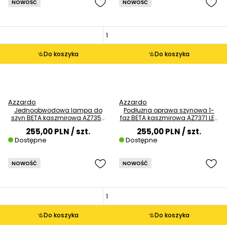
NOWOŚĆ
NOWOŚĆ
Do koszyka
Do koszyka
Azzardo
Azzardo
Jednoobwodowa lampa do
Podłużna oprawa szynowa 1-
szyn BETA kaszmirowa AZ7358
faz BETA kaszmirowa AZ7371 LED
LED 7W 4000K tubka
18W 4000K
255,00 PLN
/ szt.
255,00 PLN
/ szt.
Dostępne
Dostępne
NOWOŚĆ
NOWOŚĆ
Do koszyka
Do koszyka