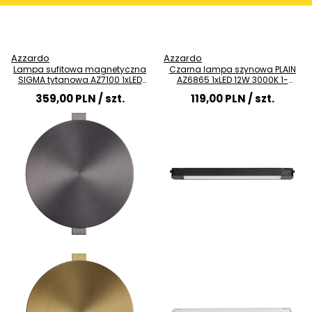
Azzardo
Azzardo
Lampa sufitowa magnetyczna
Czarna lampa szynowa PLAIN
SIGMA tytanowa AZ7100 1xLED
AZ6865 1xLED 12W 3000K 1-
8W 3000K ściemnialna
fazowa belka
359,00 PLN
/ szt.
119,00 PLN
/ szt.