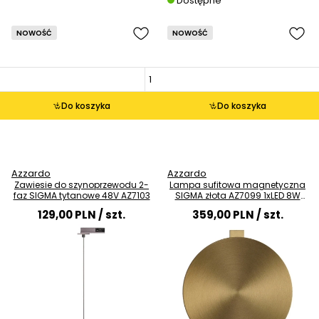
Dostępne
NOWOŚĆ
NOWOŚĆ
Do koszyka
Do koszyka
Azzardo
Azzardo
Zawiesie do szynoprzewodu 2-
Lampa sufitowa magnetyczna
faz SIGMA tytanowe 48V AZ7103
SIGMA złota AZ7099 1xLED 8W
3000K okrągła
129,00 PLN
/ szt.
359,00 PLN
/ szt.