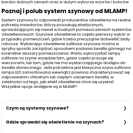
bardzo dobrych cenach oraz w dużym wyborze wzorów i kolorów.
Poznaj i polub system szynowy od MLAMP!
System szynowy to odpowiedź producentów oświetlenia na realne
potrzeby inwestorów, którzy poszukują elastycznych,
sprawdzających się nawet w trudnych pomieszczeniach systemów
oświetleniowych. Szynowe oświetlenie to często pierwszy wybór w
przypadku pomieszczeń, gdzie trzeba precyzyjnie doświetlić blaty
robocze. Wybierając oświetlenie sufitowe szynowe można w
sprytny sposób zarządzać sposobem padania światła górnego na
konkretne obszary pomieszczenia. Warto wykorzystać lampy
sufitowe na szynie wszędzie tam, gdzie często pracuje się
wieczorami, lub tam, gdzie nie ma wystarczającego dostępu do
światła słonecznego. Jeśli potrzebna jest klasyczna szyna sufitowa
lampa LED zamontowana wewnątrz powinna charakteryzować się
odpowiednim chłodnym lub ciepłym odcieniem światła, w
zależności od tego, jaki efekt oświetlenia chce się uzyskać.
Wszystkie opcje dostępne są w MLAMP!
Czym są systemy szynowe?
Systemy szynowe to złożone instalacje, które doskonale
Gdzie sprawdzi się oświetlenie na szynach?
wpisują się w ergonomię oraz stylistykę współczesnych
wnętrz budynków mieszkalnych czy też lokali
Sufitowe lampy na szynach z powodzeniem wykorzystasz