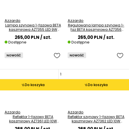
Azzardo
Azzardo
Lampa szynowa 1-fazowa BETA
Regulowana lampa szynowa 1-
kaszmirowa AZ7355 LED 9W
faz BETA kaszmirowa AZ7356
3000K belka
LED 9W 4000K belka
265,00 PLN
/ szt.
265,00 PLN
/ szt.
Dostępne
Dostępne
NOWOŚĆ
NOWOŚĆ
Do koszyka
Do koszyka
Azzardo
Azzardo
Reflektor 1-fazowy BETA
Reflektor szynowy 1-fazowy BETA
kaszmirowy AZ7361 LED 10W
kaszmirowy AZ7362 LED 10W
3000K tuba
4000K tuba
265,00 PLN
/ szt.
265,00 PLN
/ szt.