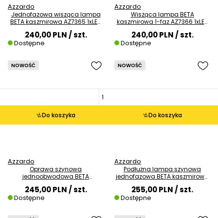
Azzardo
Azzardo
Jednofazowa wisząca lampa
Wisząca lampa BETA
BETA kaszmirowa AZ7365 1xLED
kaszmirowa 1-faz AZ7366 1xLED
10W 3000K sopel
10W 4000K tuba nad stół
240,00 PLN
/ szt.
240,00 PLN
/ szt.
Dostępne
Dostępne
NOWOŚĆ
NOWOŚĆ
Do koszyka
Do koszyka
Azzardo
Azzardo
Oprawa szynowa
Podłużna lampa szynowa
jednoobwodowa BETA
jednofazowa BETA kaszmirowa
kaszmirowa AZ7357 1xLED 7W
AZ7350 LED 18W 3000K
245,00 PLN
/ szt.
255,00 PLN
/ szt.
3000K tuba
Dostępne
Dostępne