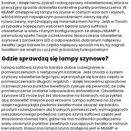
ścianie, i dzięki temu zyskać rodzaj oprawy oświetleniowej, która w
precyzyjny sposób doświetla konkretne punkty pomieszczenia. W
MLAMP dostępne są lampy na szynie w różnych wzorach i stylach,
wśród których największym powodzeniem cieszy się styl
nowoczesny, wyróżniający się minimalizmem formy. Jeśli w Twoim
przypadku najlepszym wyborem będzie szyna sufitowa
oświetlenie w wielu różnych konfiguracjach ze sklepu MLAMP z
pewnością spełni Twoje oczekiwania. Nowoczesne oświetlenie
szynowe z żarówkami LED o odpowiednio dobranym natężeniu
światła i jego barwie to często najlepszy sposób na to, by zagrać
światłem we wnętrzu i uczynić je bardziej funkcjonalnym.
Gdzie sprawdzą się lampy szynowe?
Lampa sufitowa szyna to bardzo dobre rozwiązanie w
pomieszczeniach o nietypowym kształcie. Jeśli chodzi o system
szynowy oświetlenie tego typu wykorzystuje się bardzo często w
pomieszczeniach długich i wąskich - dzięki liniowemu sposobowi
rozmieszczenia punktów świetlnych zyskuje się pewność, że całe
pomieszczenie zostanie odpowiednio doświetlone. Oświetlenie
szynowe LED może być też stosowane na ścianach, na przykład
aby doświetlić miejsce pod skosami. Lampa sufitowa na szynie
dzięki regulacji kąta padania światła może okazać się bardzo
prostym rozwiązaniem dla trudnych pomieszczeń, wymagających
nieszablonowego podejścia. Lampa szyna sufitowa często jest
stosowana również tam, gdzie nie ma możliwości podłączenia
wielu osobnych punktów świetlnych rzucających światło w różnych
kierunkach. Klasyczna lampa szyna dostępna jest w MLAMP w