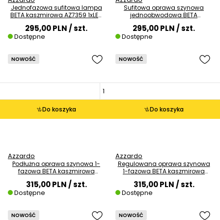
Jednofazowa sufitowa lampa
Sufitowa oprawa szynowa
BETA kaszmirowa AZ7359 1xLED
jednoobwodowa BETA
10W 4000K regulowana
kaszmirowa AZ7375 1xLED 27W
295,00 PLN
/ szt.
295,00 PLN
/ szt.
4000K
Dostępne
Dostępne
NOWOŚĆ
NOWOŚĆ
Do koszyka
Do koszyka
Azzardo
Azzardo
Podłużna oprawa szynowa 1-
Regulowana oprawa szynowa
fazowa BETA kaszmirowa
1-fazowa BETA kaszmirowa
AZ7351 LED 27W 3000K belka
AZ7363 1xLED 20W 3000K
315,00 PLN
/ szt.
315,00 PLN
/ szt.
Dostępne
Dostępne
NOWOŚĆ
NOWOŚĆ