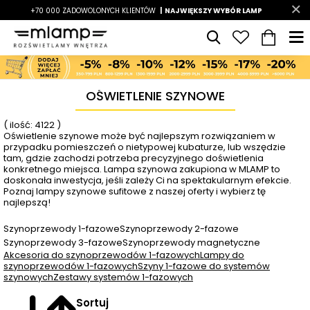
-7%
+70 000 ZADOWOLONYCH KLIENTÓW
|
LATO7
| NAJWIĘKSZY WYBÓR LAMP
|
OŚWIETLENIE SZYNOWE
( ilość: 4122 )
Oświetlenie szynowe może być najlepszym rozwiązaniem w
przypadku pomieszczeń o nietypowej kubaturze, lub wszędzie
tam, gdzie zachodzi potrzeba precyzyjnego doświetlenia
konkretnego miejsca. Lampa szynowa zakupiona w MLAMP to
doskonała inwestycja, jeśli zależy Ci na spektakularnym efekcie.
Poznaj lampy szynowe sufitowe z naszej oferty i wybierz tę
najlepszą!
Szynoprzewody 1-fazowe
Szynoprzewody 2-fazowe
Szynoprzewody 3-fazowe
Szynoprzewody magnetyczne
Akcesoria do szynoprzewodów 1-fazowych
Lampy do
szynoprzewodów 1-fazowych
Szyny 1-fazowe do systemów
szynowych
Zestawy systemów 1-fazowych
Sortuj