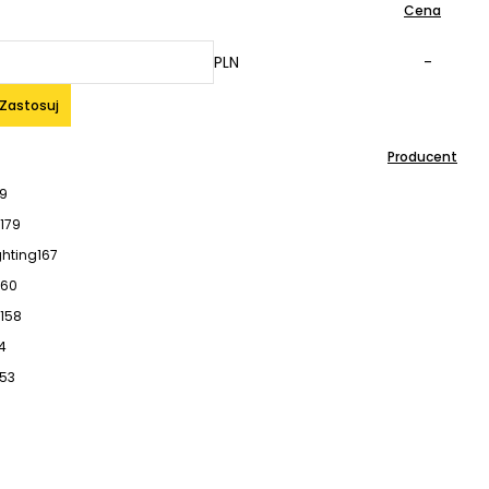
Cena
PLN
-
Zastosuj
Producent
99
179
ghting
167
160
158
4
153
0