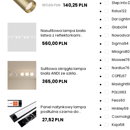
tubka złota Focus OUTLET
Step Into 
140,25 PLN
187,00 PLN
Italux
122
Dar Lighti
Globo
114
Nasufitowa lampa biała
listwa z reflektorkami
Nowodvor
ANDI tubki kule szklane do
560,00 PLN
Sigma
94
sypialni K-5498
Milagro
80
Moosee
76
Nordlux
76
Sufitowa okrągła lampa
biała ANDI ze szkła
COPEL
67
minimalistyczna tubki z
365,00 PLN
regulacją do salonu K-
Maxlight
6
5496
POLUX
63
Feiss
60
Panel natynkowy lampa
Hinkley
59
podłużna czarna do
garażu 120cm 36W 4000K
Cosmolig
27,52 PLN
barwa neutralna SLP2934
Kaja
58