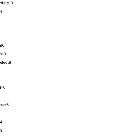
hting
19
14
3
g
10
en
9
elect
8
ED
6
aus
5
5
4
s
3