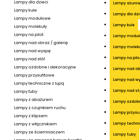
Lampy dla dzieci
Lampy ażuro
Lampy kule
Lampy dla dzi
Lampy modułowe
Lampy kule
Lampy molekuły
Lampy na pilot
Lampy modu
Lampy nad obraz / galerię
Lampy moleku
Lampy nad wyspę
Lampy na pilo
Lampy nad stół
Lampy ozdobne i dekoracyjne
Lampy nad obr
Lampy przysufitowe
Lampy nad w
Lampy techniczne z lupą
Lampy nad st
Lampy tuby
Lampy z abażurem
Lampy ozdobn
Lampy z czujnikiem ruchu
Lampy przysu
Lampy z klipsem
Lampy techni
Lampy z włącznikiem
Lampy ze ściemniaczem
Lampy tuby