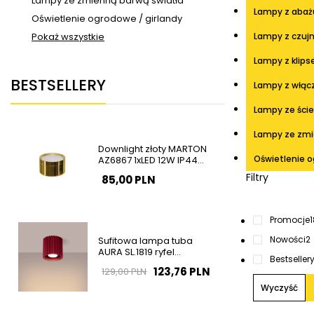
Lampy ze zmienną barwą światła
Lampy z aba
Oświetlenie ogrodowe / girlandy
Pokaż wszystkie
Lampy z czujn
Lampy z klip
BESTSELLERY
Lampy z włąc
Lampy ze śc
Lampy ze zmi
Downlight złoty MARTON
Oświetlenie o
AZ6867 1xLED 12W IP44
natynkowa tuba
Filtry
85,00 PLN
Promocje
Nowości
2
Sufitowa lampa tuba
AURA SL.1819 ryfel
Bestseller
burgundowa GU10
123,76 PLN
129,00 PLN
Wyczyść