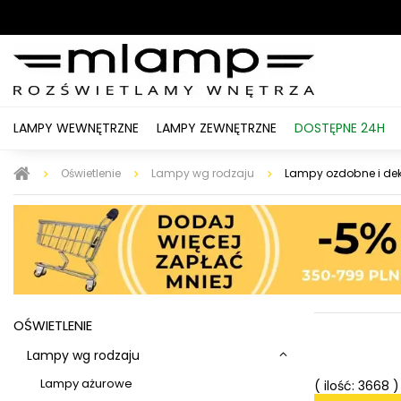
LAMPY WEWNĘTRZNE
LAMPY ZEWNĘTRZNE
DOSTĘPNE 24H
Oświetlenie
Lampy wg rodzaju
Lampy ozdobne i de
OŚWIETLENIE
Lampy wg rodzaju
Lampy ażurowe
( ilość: 3668 )