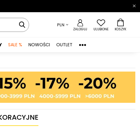
PLN
ZALOGUJ
ULUBIONE
KOSZYK
Y
SALE %
NOWOŚCI
OUTLET
●●●
EKORACYJNE