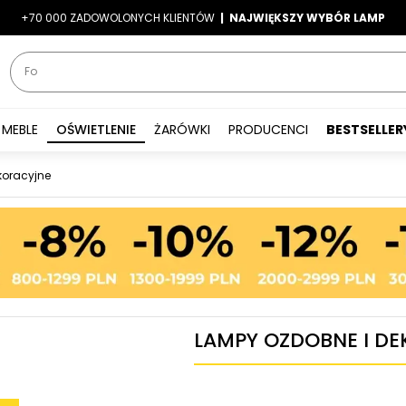
+70 000 ZADOWOLONYCH KLIENTÓW
-7%
|
LATO7
| NAJWIĘKSZY WYBÓR LAMP
|
MEBLE
OŚWIETLENIE
ŻARÓWKI
PRODUCENCI
BESTSELLER
koracyjne
LAMPY OZDOBNE I D