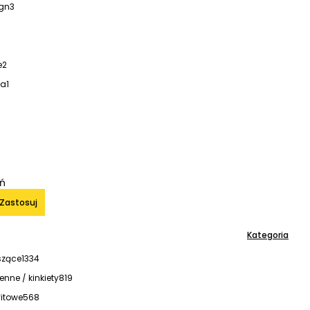
gn
3
e
2
la
1
iń
Zastosuj
Kategoria
szące
1334
nne / kinkiety
819
itowe
568