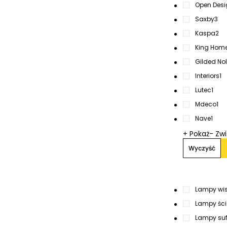
Open Desi
Saxby
3
Kaspa
2
King Hom
Gilded No
Interiors
1
Lutec
1
Mdeco
1
Nave
1
+ Pokaż
- Zw
Wyczyść
Lampy wi
Lampy ście
Lampy suf