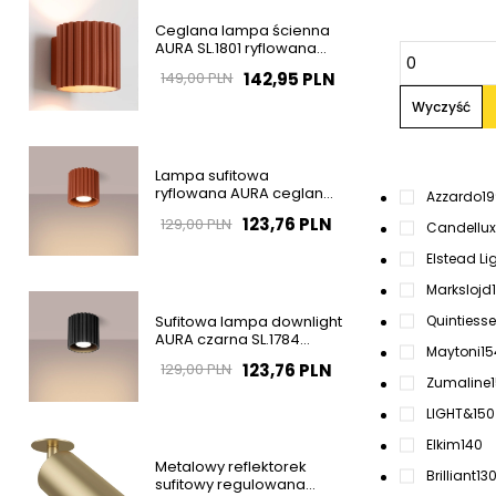
Ceglana lampa ścienna
AURA SL.1801 ryflowana
1xG9 na korytarz
142,95 PLN
149,00 PLN
Wyczyść
Lampa sufitowa
ryflowana AURA ceglana
Azzardo
1
SL.1799 tubka 1xGU10
123,76 PLN
129,00 PLN
Candellux
Elstead Li
Markslojd
Sufitowa lampa downlight
Quintiesse
AURA czarna SL.1784
Maytoni
15
ryflowana do salonu
123,76 PLN
129,00 PLN
Zumaline
LIGHT&
150
Elkim
140
Metalowy reflektorek
Brilliant
13
sufitowy regulowana