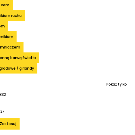
żurem
ikiem ruchu
sem
znikiem
iemniaczem
enną barwą światła
grodowe / girlandy
Pokaż tylko
1832
y
27
Zastosuj