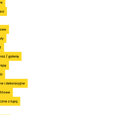
we
eci
łowe
ły
t
az / galerię
yspę
ół
e i dekoracyjne
fitowe
czne z lupą