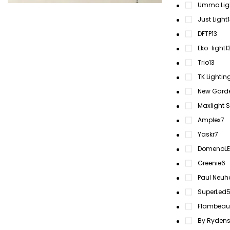
Ummo Lig
Just Light
DFTP
13
Eko-light
1
Trio
13
TK Lightin
New Gard
Maxlight S
Amplex
7
Yaskr
7
DomenoL
Greenie
6
Paul Neuh
SuperLed
Flambeau
By Ryden