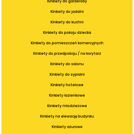
Kinkiety do garderoby
Kinkiety do jadalni
Kinkiety do kuchni
Kinkiety do pokoju dziecka
Kinkiety do pomieszczeń komercyjnych
Kinkiety do przedpokoju / na korytarz
Kinkiety do salonu
Kinkiety do sypialni
Kinkiety hotelowe
Kinkiety łazienkowe
Kinkiety młodzieżowe
Kinkiety na elewację budynku
Kinkiety ażurowe