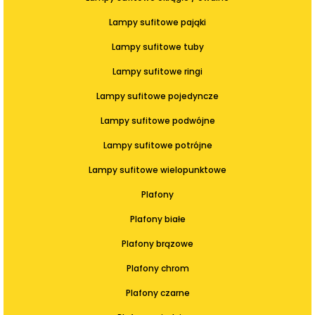
Lampy sufitowe pająki
Lampy sufitowe tuby
Lampy sufitowe ringi
Lampy sufitowe pojedyncze
Lampy sufitowe podwójne
Lampy sufitowe potrójne
Lampy sufitowe wielopunktowe
Plafony
Plafony białe
Plafony brązowe
Plafony chrom
Plafony czarne