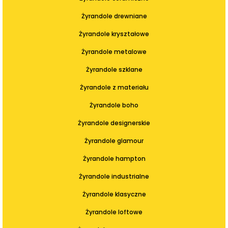
Żyrandole drewniane
Żyrandole kryształowe
Żyrandole metalowe
Żyrandole szklane
Żyrandole z materiału
Żyrandole boho
Żyrandole designerskie
Żyrandole glamour
Żyrandole hampton
Żyrandole industrialne
Żyrandole klasyczne
Żyrandole loftowe