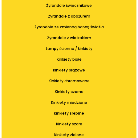
Żyrandole świecznikowe
Żyrandole z abażurem
Żyrandole ze zmienną barwą światła
Żyrandole z wiatrakiem
Lampy ścienne / kinkiety
Kinkiety białe
Kinkiety brązowe
Kinkiety chromowane
Kinkiety czarne
Kinkiety miedziane
Kinkiety srebrne
Kinkiety szare
Kinkiety zielone