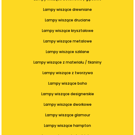
Lampy wiszące drewniane
Lampy wiszące druciane
Lampy wiszące kryształowe
Lampy wiszące metalowe
Lampy wiszące szklane
Lampy wiszące z materiału / tkaniny
Lampy wiszące z tworzywa
Lampy wiszące boho
Lampy wiszące designerskie
Lampy wiszące dworkowe
Lampy wiszące glamour
Lampy wiszące hampton