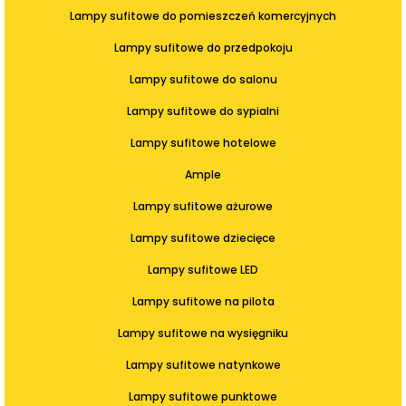
Lampy sufitowe do pomieszczeń komercyjnych
Lampy sufitowe do przedpokoju
Lampy sufitowe do salonu
Lampy sufitowe do sypialni
Lampy sufitowe hotelowe
Ample
Lampy sufitowe ażurowe
Lampy sufitowe dziecięce
Lampy sufitowe LED
Lampy sufitowe na pilota
Lampy sufitowe na wysięgniku
Lampy sufitowe natynkowe
Lampy sufitowe punktowe