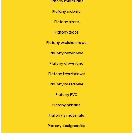
Plafony miedziane
Plafony srebrne
Plafony szare
Plafony złote
Plafony wielokolorowe
Plafony betonowe
Plafony drewniane
Plafony kryształowe
Plafony metalowe
Plafony PVC
Plafony szklane
Plafony z materiału
Plafony designerskie