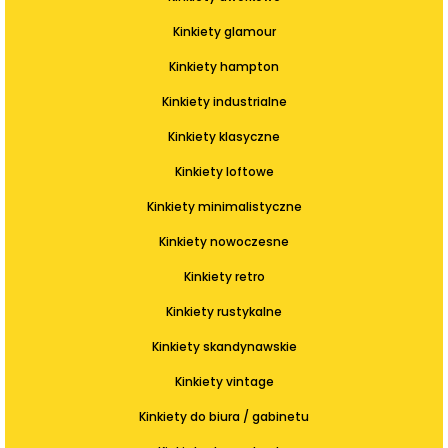
Kinkiety glamour
Kinkiety hampton
Kinkiety industrialne
Kinkiety klasyczne
Kinkiety loftowe
Kinkiety minimalistyczne
Kinkiety nowoczesne
Kinkiety retro
Kinkiety rustykalne
Kinkiety skandynawskie
Kinkiety vintage
Kinkiety do biura / gabinetu