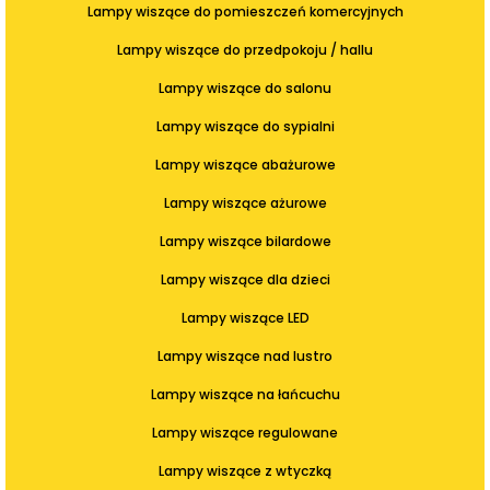
Lampy wiszące do pomieszczeń komercyjnych
Lampy wiszące do przedpokoju / hallu
Lampy wiszące do salonu
Lampy wiszące do sypialni
Lampy wiszące abażurowe
Lampy wiszące ażurowe
Lampy wiszące bilardowe
Lampy wiszące dla dzieci
Lampy wiszące LED
Lampy wiszące nad lustro
Lampy wiszące na łańcuchu
Lampy wiszące regulowane
Lampy wiszące z wtyczką