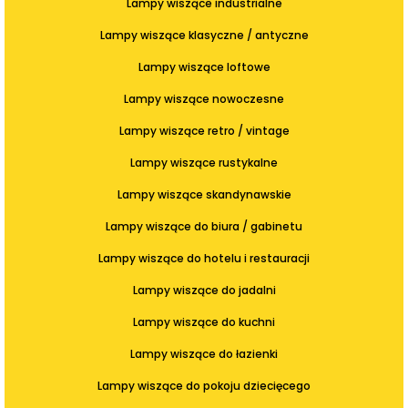
Lampy wiszące industrialne
Lampy wiszące klasyczne / antyczne
Lampy wiszące loftowe
Lampy wiszące nowoczesne
Lampy wiszące retro / vintage
Lampy wiszące rustykalne
Lampy wiszące skandynawskie
Lampy wiszące do biura / gabinetu
Lampy wiszące do hotelu i restauracji
Lampy wiszące do jadalni
Lampy wiszące do kuchni
Lampy wiszące do łazienki
Lampy wiszące do pokoju dziecięcego