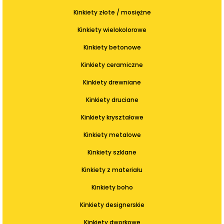
Kinkiety złote / mosiężne
Kinkiety wielokolorowe
Kinkiety betonowe
Kinkiety ceramiczne
Kinkiety drewniane
Kinkiety druciane
Kinkiety kryształowe
Kinkiety metalowe
Kinkiety szklane
Kinkiety z materiału
Kinkiety boho
Kinkiety designerskie
Kinkiety dworkowe