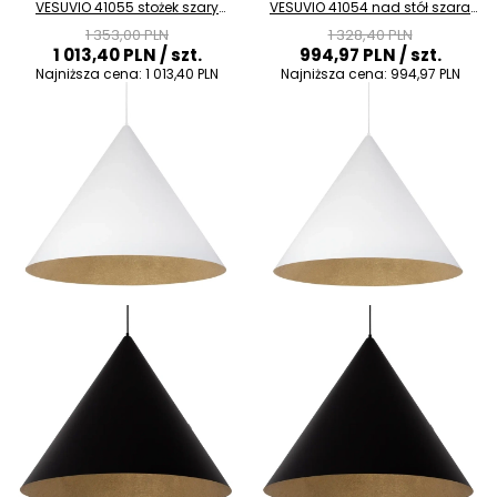
VESUVIO 41055 stożek szary
VESUVIO 41054 nad stół szara
czarny
czarna
1 353,00 PLN
1 328,40 PLN
1 013,40 PLN
/ szt.
994,97 PLN
/ szt.
Najniższa cena:
1 013,40 PLN
Najniższa cena:
994,97 PLN