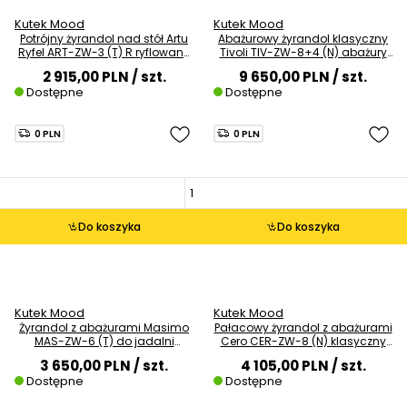
Kutek Mood
Kutek Mood
Potrójny żyrandol nad stół Artu
Abażurowy żyrandol klasyczny
Ryfel ART-ZW-3 (T) R ryflowany
Tivoli TIV-ZW-8+4 (N) abażury
tytan
szare nikiel
2 915,00 PLN
/ szt.
9 650,00 PLN
/ szt.
Dostępne
Dostępne
0 PLN
0 PLN
Do koszyka
Do koszyka
Kutek Mood
Kutek Mood
Żyrandol z abażurami Masimo
Pałacowy żyrandol z abażurami
MAS-ZW-6 (T) do jadalni
Cero CER-ZW-8 (N) klasyczny
mosiądz beżowy
nikiel szary
3 650,00 PLN
/ szt.
4 105,00 PLN
/ szt.
Dostępne
Dostępne