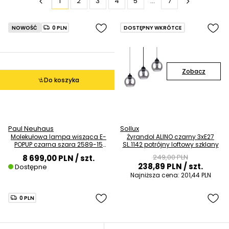
1
2
3
4
5
...
7
NOWOŚĆ
0 PLN
DOSTĘPNY WKRÓTCE
Zobacz
Do koszyka
Paul Neuhaus
Sollux
Molekułowa lampa wisząca E-
Żyrandol ALINO czarny 3xE27
POPUP czarna szara 2589-15
SL.1142 potrójny loftowy szklany
19x3W 2200-5000K
249,00 PLN
8 699,00 PLN
/ szt.
238,89 PLN
/ szt.
Dostępne
Najniższa cena:
201,44 PLN
0 PLN