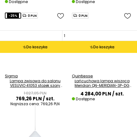
Dostępne
Dostępne
-25%
0 PLN
0 PLN
Do koszyka
Do koszyka
Sigma
Quintiesse
Lampa zwisowa do salonu
Łańcuchowa lampa wisząca
VESUVIO 41053 stożek szary
Meridian QN-MERIDIAN-3P-DG
czarny
krążki przydymione złote
1 027,05 PLN
4 284,00 PLN
/ szt.
769,26 PLN
/ szt.
Dostępne
Najniższa cena:
769,26 PLN