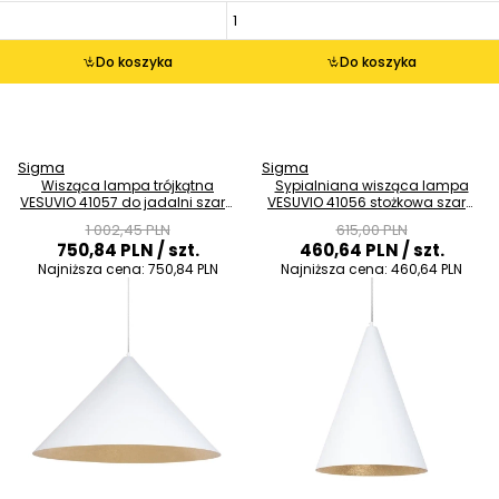
Do koszyka
Do koszyka
Sigma
Sigma
Wisząca lampa trójkątna
Sypialniana wisząca lampa
VESUVIO 41057 do jadalni szara
VESUVIO 41056 stożkowa szara
złota
złota
1 002,45 PLN
615,00 PLN
750,84 PLN
/ szt.
460,64 PLN
/ szt.
Najniższa cena:
750,84 PLN
Najniższa cena:
460,64 PLN