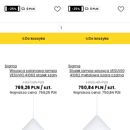
-25%
0 PLN
-25%
0 PLN
Do koszyka
Do koszyka
Sigma
Sigma
Wisząca salonowa lampa
Stożek lampa wisząca VESUVIO
VESUVIO 41063 stożek szary
41062 metalowa szara czarna
czarny
1 027,05 PLN
1 002,45 PLN
769,26 PLN
/ szt.
750,84 PLN
/ szt.
Najniższa cena:
769,26 PLN
Najniższa cena:
750,84 PLN