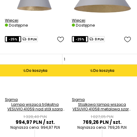
Więcej
Więcej
Dostępne
Dostępne
-25%
0 PLN
-25%
0 PLN
Do koszyka
Do koszyka
Sigma
Sigma
Lampa wisząca trójkątna
Stożkowa lampa wisząca
VESUVIO 41059 nad stół szara
VESUVIO 41058 metalowa szara
złota
złota
1 328,40 PLN
1 027,05 PLN
994,97 PLN
/ szt.
769,26 PLN
/ szt.
Najniższa cena:
994,97 PLN
Najniższa cena:
769,26 PLN