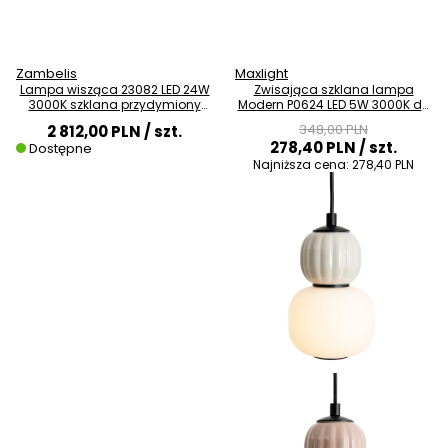
Zambelis
Maxlight
Lampa wisząca 23082 LED 24W
Zwisająca szklana lampa
3000K szklana przydymiony
Modern P0624 LED 5W 3000K do
czarny
salonu jasno szary
348,00 PLN
2 812,00 PLN
/ szt.
278,40 PLN
/ szt.
Dostępne
Najniższa cena:
278,40 PLN