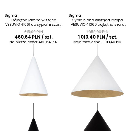
Sigma
Sigma
Trójkątna lampa wisząca
Sypialniana wisząca lampa
VESUVIO 41061 do sypialni szara
VESUVIO 41060 trójkątna szara
czarna
złota
615,00 PLN
1 353,00 PLN
460,64 PLN
/ szt.
1 013,40 PLN
/ szt.
Najniższa cena:
460,64 PLN
Najniższa cena:
1 013,40 PLN