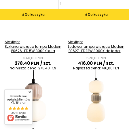
Do koszyka
Do koszyka
Maxlight
Maxlight
Szklana wisząca lampa Modern
Ledowa lampa wisząca Modern
P0626 LED 5W 3000K kula
P0627 LED 12W 3000K do jadalni
ciemny szary
jasny szary
348,00 PLN
520,00 PLN
278,40 PLN
/ szt.
416,00 PLN
/ szt.
Najniższa cena:
278,40 PLN
Najniższa cena:
416,00 PLN
Prawdziwe
opinie klientów
4.9
/ 5.0
3536 opinii