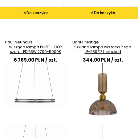
Do koszyka
Do koszyka
Paul Neuhaus
Light Prestige
Wisząca lampa PUREE-LOOP
Szklana lampa wisząca Piega
szara LED 53W 2700-5000K
LP-939/1P L smoked
pierścień do jadalni nad stół
przydymiona złota
6 789,00 PLN
/ szt.
344,00 PLN
/ szt.
2551-15