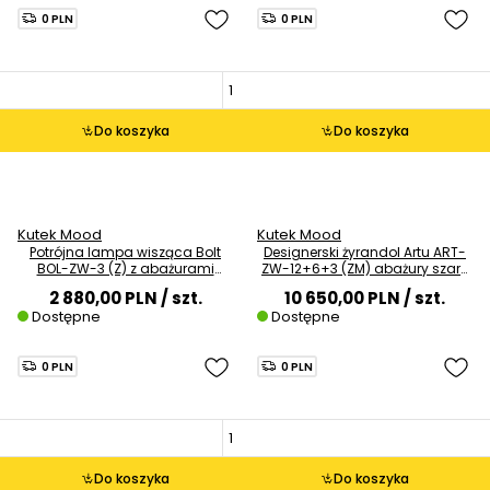
0 PLN
0 PLN
Do koszyka
Do koszyka
Kutek Mood
Kutek Mood
Potrójna lampa wisząca Bolt
Designerski żyrandol Artu ART-
BOL-ZW-3 (Z) z abażurami
ZW-12+6+3 (ZM) abażury szare
mosiądz szara
mosiądz
2 880,00 PLN
/ szt.
10 650,00 PLN
/ szt.
Dostępne
Dostępne
0 PLN
0 PLN
Do koszyka
Do koszyka