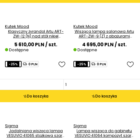
Kutek Mood
Kutek Mood
Klasyczny żyrandol Artu ART-
Wisząca lampa salonowa Artu
ZW-12 (N) nad stół nikiel
ART-ZW-9 (Z) z abażurami
brązowy
szara mosiądz
5 610,00 PLN
/ szt.
4 695,00 PLN
/ szt.
Dostępne
Dostępne
-25%
0 PLN
-25%
0 PLN
Do koszyka
Do koszyka
Sigma
Sigma
Jadalniana wisząca lampa
Lampa wisząca do gabinetu
VESUVIO 41065 stożkowa szara
VESUVIO 41064 kompozyt szara