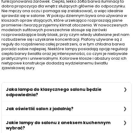
funkcjonowania żarówek. Ciepła, lekko żółta barwa iluminacji to
dobra propozycja dla wnętrz służących głównie do odpoczynku.
Nie męczy ona oczu i pomaga się zrelaksować, a więc idealnie
sprawdzi się w salonie. W pokoju dziennym bywa ona używana w
kloszach opraw stojących, które urzekająco rozpraszają jasne
promienie i tworzą przyjemny klimat otoczenia. W nowoczesnych
modelach sufitowych powszechnie stosuje się żarówki
rozprowadzające biały blask, przy czym wtedy ułatwiane jest nam
rozbudzenie się i uzyskanie koncentracji. Plafony używane są z
reguły do rozjaśnienia całej przestrzeni, a w tym chłodna barwa
poradzi sobie najlepiej. Niektóre lampy posiadają opcję regulacji
ciepła barwy światła oraz jej intensywności, co czyni je niebywale
praktycznymi i uniwersalnymi. Kolorowe klosze i abażury oraz ich
nietypowe konstrukcje dodadzą wydzielanemu światłu
zjawiskowej aury.
Jaka lampa do klasycznego salonu będzie
odpowiednia?
Do klasycznego salonu warto wybrać lampy, które swoim
Jak oświetlić salon z jadalnią?
wyglądem wzbogacą jego wygląd. Idealnym wyborem
będzie lampa z abażurem w delikatnym, kremowym bądź
Aby odpowiednio oświetlić salon z jadalnią należy wybrać
grafitowym kolorze. Świetnie sprawdzą się także
Jakie lampy do salonu z aneksem kuchennym
więcej niż jedno oświetlenie. Do salonu świetnie wpasuje
świecznikowe żyrandole w kolorze złota bądź mosiądzu.
wybrać?
się niewielki żyrandol, który oświetli przestrzeń