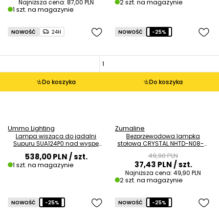
2 szt. na magazynie
Najniższa cena:
87,00 PLN
1 szt. na magazynie
NOWOŚĆ
24H
NOWOŚĆ
-25%
Do koszyka
Do koszyka
Ummo Lighting
Zumaline
Lampa wisząca do jadalni
Bezprzewodowa lampka
Supuru SUA124P0 nad wyspę
stołowa CRYSTAL NHTD-N08-G
bordowa czarna OUTLET
LED 1W 3000K IP44 złota OUTLET
49,90 PLN
538,00 PLN
/ szt.
37,43 PLN
/ szt.
1 szt. na magazynie
Najniższa cena:
49,90 PLN
2 szt. na magazynie
NOWOŚĆ
-25%
NOWOŚĆ
-25%