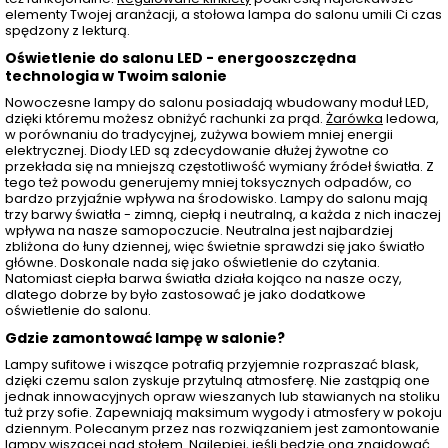
elementy Twojej aranżacji, a stołowa lampa do salonu umili Ci czas
spędzony z lekturą.
Oświetlenie do salonu LED - energooszczędna
technologia w Twoim salonie
Nowoczesne lampy do salonu posiadają wbudowany moduł LED,
dzięki któremu możesz obniżyć rachunki za prąd.
Żarówka
ledowa,
w porównaniu do tradycyjnej, zużywa bowiem mniej energii
elektrycznej. Diody LED są zdecydowanie dłużej żywotne co
przekłada się na mniejszą częstotliwość wymiany źródeł światła. Z
tego też powodu generujemy mniej toksycznych odpadów, co
bardzo przyjaźnie wpływa na środowisko. Lampy do salonu mają
trzy barwy światła - zimną, ciepłą i neutralną, a każda z nich inaczej
wpływa na nasze samopoczucie. Neutralna jest najbardziej
zbliżona do łuny dziennej, więc świetnie sprawdzi się jako światło
główne. Doskonale nada się jako oświetlenie do czytania.
Natomiast ciepła barwa światła działa kojąco na nasze oczy,
dlatego dobrze by było zastosować je jako dodatkowe
oświetlenie do salonu.
Gdzie zamontować lampę w salonie?
Lampy sufitowe i wiszące potrafią przyjemnie rozpraszać blask,
dzięki czemu salon zyskuje przytulną atmosferę. Nie zastąpią one
jednak innowacyjnych opraw wieszanych lub stawianych na stoliku
tuż przy sofie. Zapewniają maksimum wygody i atmosfery w pokoju
dziennym. Polecanym przez nas rozwiązaniem jest zamontowanie
lampy wiszącej nad stołem
. Najlepiej, jeśli będzie ona znajdować