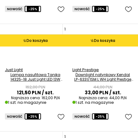
NOWOŚĆ
-25%
NOWOŚĆ
-25%
Do koszyka
Do koszyka
Just Light
Light Prestige
Lampa nasufitowa Tanika
Downlight natynkowy Kendal
14325-18 Just Light LED 13W
LP-6331/1SM L WH Light Prestige
3000K krążek czarna OUTLET
tuba biała OUTLET
162,00 PLN
44,00 PLN
121,50 PLN
/ szt.
33,00 PLN
/ szt.
Najniższa cena:
162,00 PLN
Najniższa cena:
44,00 PLN
1 szt. na magazynie
1 szt. na magazynie
NOWOŚĆ
-25%
NOWOŚĆ
-25%