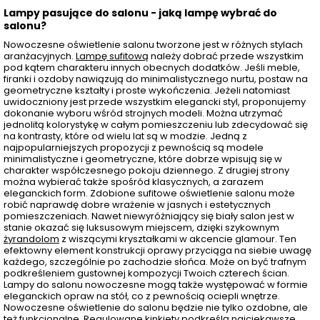
Lampy pasujące do salonu - jaką lampę wybrać do
salonu?
Nowoczesne oświetlenie salonu tworzone jest w różnych stylach
aranżacyjnych.
Lampę sufitową
należy dobrać przede wszystkim
pod kątem charakteru innych obecnych dodatków. Jeśli meble,
firanki i ozdoby nawiązują do minimalistycznego nurtu, postaw na
geometryczne kształty i proste wykończenia. Jeżeli natomiast
uwidoczniony jest przede wszystkim elegancki styl, proponujemy
dokonanie wyboru wśród strojnych modeli. Można utrzymać
jednolitą kolorystykę w całym pomieszczeniu lub zdecydować się
na kontrasty, które od wielu lat są w modzie. Jedną z
najpopularniejszych propozycji z pewnością są modele
minimalistyczne i geometryczne, które dobrze wpisują się w
charakter współczesnego pokoju dziennego. Z drugiej strony
można wybierać także spośród klasycznych, a zarazem
eleganckich form. Zdobione sufitowe oświetlenie salonu może
robić naprawdę dobre wrażenie w jasnych i estetycznych
pomieszczeniach. Nawet niewyróżniający się biały salon jest w
stanie okazać się luksusowym miejscem, dzięki szykownym
żyrandolom
z wiszącymi kryształkami w akcencie glamour. Ten
efektowny element konstrukcji oprawy przyciąga na siebie uwagę
każdego, szczególnie po zachodzie słońca. Może on być trafnym
podkreśleniem gustownej kompozycji Twoich czterech ścian.
Lampy do salonu nowoczesne mogą także występować w formie
eleganckich opraw na stół, co z pewnością ociepli wnętrze.
Nowoczesne oświetlenie do salonu będzie nie tylko ozdobne, ale
też funkcjonalne.
Regulowane kinkiety
podkreślą najciekawsze