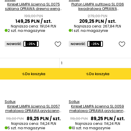
Kinkiet LAMPA ścienna SL.0075
Plafon LAMPA sufitowa SL.0136
szklana OPRAWA drewno wenge
kwadratowa OPRAWA
OUTLET
natynkowa czarna OUTLET
199,00 PLN
279,00 PLN
149,25 PLN
/ szt.
209,25 PLN
/ szt.
Najniższa cena:
191,04 PLN
Najniższa cena:
267,84 PLN
2 szt. na magazynie
1 szt. na magazynie
NOWOŚĆ
-25%
NOWOŚĆ
-25%
Do koszyka
Do koszyka
Sollux
Sollux
Kinkiet LAMPA ścienna SL.0057
Kinkiet LAMPA ścienna SL.0059
metalowa OPRAWA przyścienna
metalowa OPRAWA przyścienna
kostka cube czarna OUTLET
kostka cube biała OUTLET
89,25 PLN
/ szt.
89,25 PLN
/ szt.
119,00 PLN
119,00 PLN
Najniższa cena:
114,24 PLN
Najniższa cena:
114,24 PLN
5 szt. na magazynie
10 szt. na magazynie