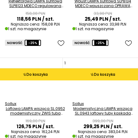
Reflektorowa LAMPA sufitowa
Wpust LAMPA sufitowa SLP8134
SLP8123 MDECO regulowana
MDECO wpuszczana OPRAWA
OPRAWA metalowa listwa biała
regulowana do zabudowy
158,08 PLN
33,98 PLN
czarna OUTLET
118,56 PLN
/ szt.
25,49 PLN
/ szt.
Najniższa cena:
158,08 PLN
Najniższa cena:
33,98 PLN
1 szt. na magazynie
1 szt. na magazynie
NOWOŚĆ
-25%
NOWOŚĆ
-25%
Do koszyka
Do koszyka
Sollux
Sollux
Loftowa LAMPA wisząca SL.0952
Modernistyczna LAMPA wisząca
modernistyczny ZWIS tuba
SL.0943 loftowy tuby kaskada
czarna złota OUTLET
czarna chrom OUTLET
169,00 PLN
399,00 PLN
126,75 PLN
/ szt.
299,25 PLN
/ szt.
Najniższa cena:
162,24 PLN
Najniższa cena:
383,04 PLN
1 szt. na magazynie
1 szt. na magazynie