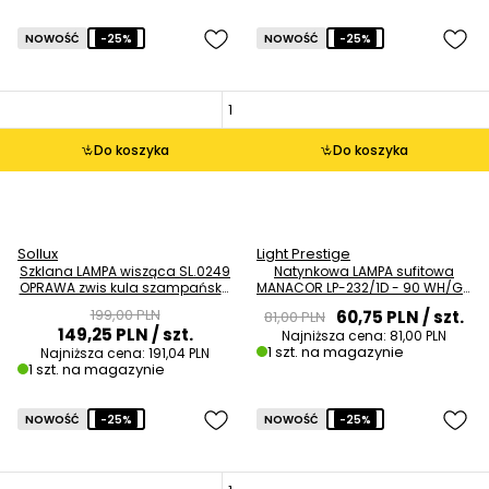
NOWOŚĆ
-25%
NOWOŚĆ
-25%
Do koszyka
Do koszyka
Sollux
Light Prestige
Szklana LAMPA wisząca SL.0249
Natynkowa LAMPA sufitowa
OPRAWA zwis kula szampańska
MANACOR LP-232/1D - 90 WH/GD
OUTLET
tuba downlight biały złoty
199,00 PLN
60,75 PLN
/ szt.
81,00 PLN
OUTLET
149,25 PLN
/ szt.
Najniższa cena:
81,00 PLN
1 szt. na magazynie
Najniższa cena:
191,04 PLN
1 szt. na magazynie
NOWOŚĆ
-25%
NOWOŚĆ
-25%