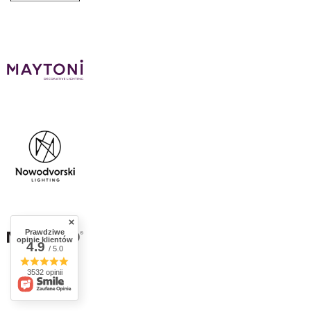
Prawdziwe
opinie klientów
4.9
/ 5.0
3532 opinii