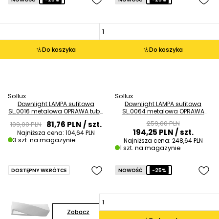
Do koszyka
Do koszyka
Sollux
Sollux
Downlight LAMPA sufitowa
Downlight LAMPA sufitowa
SL.0016 metalowa OPRAWA tuba
SL.0064 metalowa OPRAWA
czarna
kostki szare OUTLET
259,00 PLN
81,76 PLN
/ szt.
109,00 PLN
194,25 PLN
/ szt.
Najniższa cena:
104,64 PLN
3 szt. na magazynie
Najniższa cena:
248,64 PLN
1 szt. na magazynie
DOSTĘPNY WKRÓTCE
NOWOŚĆ
-25%
Zobacz