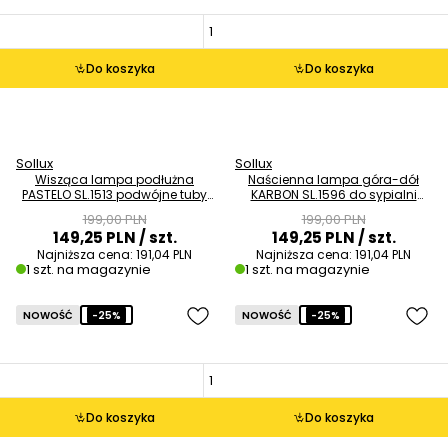
Do koszyka
Do koszyka
Sollux
Sollux
Wisząca lampa podłużna
Naścienna lampa góra-dół
PASTELO SL.1513 podwójne tuby
KARBON SL.1596 do sypialni
beżowe OUTLET
tubka beżowa OUTLET
199,00 PLN
199,00 PLN
149,25 PLN
/ szt.
149,25 PLN
/ szt.
Najniższa cena:
191,04 PLN
Najniższa cena:
191,04 PLN
1 szt. na magazynie
1 szt. na magazynie
NOWOŚĆ
-25%
NOWOŚĆ
-25%
Do koszyka
Do koszyka