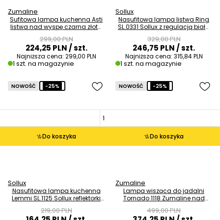
Zumaline
Sollux
Sufitowa lampa kuchenna Asti
Nasufitowa lampa listwa Ring
listwa nad wyspę czarna złota
SL.0331 Sollux z regulacją biała
OUTLET
OUTLET
299,00 PLN
329,00 PLN
224,25 PLN
/ szt.
246,75 PLN
/ szt.
Najniższa cena:
299,00 PLN
Najniższa cena:
315,84 PLN
1 szt. na magazynie
1 szt. na magazynie
NOWOŚĆ
-25%
NOWOŚĆ
-25%
Do koszyka
Do koszyka
Sollux
Zumaline
Nasufitowa lampa kuchenna
Lampa wisząca do jadalni
Lemmi SL.1125 Sollux reflektorki
Tornado 1118 Zumaline nad
białe OUTLET
wyspę czarna OUTLET
219,00 PLN
499,00 PLN
164,25 PLN
/ szt.
374,25 PLN
/ szt.