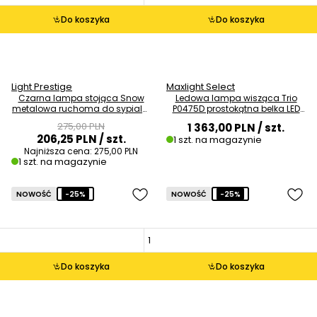
Do koszyka
Do koszyka
Light Prestige
Maxlight Select
Czarna lampa stojąca Snow
Ledowa lampa wisząca Trio
metalowa ruchoma do sypialni
P0475D prostokątna belka LED
OUTLET
12W 3000K złota OUTLET
275,00 PLN
1 363,00 PLN
/ szt.
206,25 PLN
/ szt.
1 szt. na magazynie
Najniższa cena:
275,00 PLN
1 szt. na magazynie
NOWOŚĆ
-25%
NOWOŚĆ
-25%
Do koszyka
Do koszyka