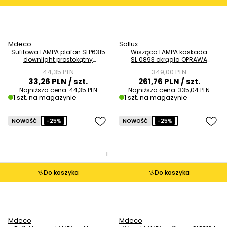
Mdeco
Sollux
Sufitowa LAMPA plafon SLP6315
Wisząca LAMPA kaskada
downlight prostokątny
SL.0893 okrągła OPRAWA
regulowany biały OUTLET
metalowy ZWIS tuby czarne
44,35 PLN
349,00 PLN
złote OUTLET
33,26 PLN
/ szt.
261,76 PLN
/ szt.
Najniższa cena:
44,35 PLN
Najniższa cena:
335,04 PLN
1 szt. na magazynie
1 szt. na magazynie
NOWOŚĆ
-25%
NOWOŚĆ
-25%
Do koszyka
Do koszyka
Mdeco
Mdeco