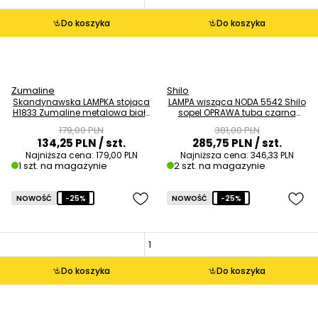
Do koszyka
Do koszyka
Zumaline
Shilo
Skandynawska LAMPKA stojąca
LAMPA wisząca NODA 5542 Shilo
H1833 Zumaline metalowa biały
sopel OPRAWA tuba czarna
brązowy OUTLET
OUTLET
179,00 PLN
381,00 PLN
134,25 PLN
/ szt.
285,75 PLN
/ szt.
Najniższa cena:
179,00 PLN
Najniższa cena:
346,33 PLN
1 szt. na magazynie
2 szt. na magazynie
NOWOŚĆ
-25%
NOWOŚĆ
-25%
Do koszyka
Do koszyka