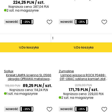
224,25 PLN
/ szt.
Najniższa cena:
287,04 PLN
2 szt. na magazynie
NOWOŚĆ
-25%
NOWOŚĆ
-25%
Do koszyka
Do koszyka
Sollux
Zumaline
Kinkiet LAMPA ścienna SL.0566
Lampa wisząca ROCK P0488-
okrągła OPRAWA metalowa
01F-U8AC szklana kamień złoty
tuba grafitowa OUTLET
przezroczysty OUTLET
229,00 PLN
89,25 PLN
/ szt.
119,00 PLN
171,75 PLN
/ szt.
Najniższa cena:
114,24 PLN
1 szt. na magazynie
Najniższa cena:
229,00 PLN
2 szt. na magazynie
NOWOŚĆ
-25%
NOWOŚĆ
-25%