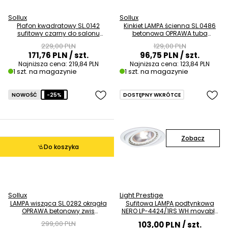
Sollux
Sollux
Plafon kwadratowy SL.0142
Kinkiet LAMPA ścienna SL.0486
sufitowy czarny do salonu
betonowa OPRAWA tuba
OUTLET
okrągła beton OUTLET
229,00 PLN
129,00 PLN
171,76 PLN
/ szt.
96,75 PLN
/ szt.
Najniższa cena:
219,84 PLN
Najniższa cena:
123,84 PLN
1 szt. na magazynie
1 szt. na magazynie
NOWOŚĆ
-25%
DOSTĘPNY WKRÓTCE
Zobacz
Do koszyka
Sollux
Light Prestige
LAMPA wisząca SL.0282 okrągła
Sufitowa LAMPA podtynkowa
OPRAWA betonowy zwis
NERO LP-4424/1RS WH movable
skandynawski beton OUTLET
do zabudowy biały OUTLET
299,00 PLN
103,00 PLN
/ szt.