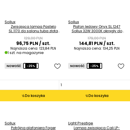
Sollux
Sollux
Zwisająca lampa Pastelo
Plafon ledowy Onyx SL.1247
SL.1170 do salonu tuba złota
Sollux 32W 3000K okrągły do
OUTLET
pokoju biały OUTLET
129,00 PLN
179,00 PLN
96,75 PLN
/ szt.
144,81 PLN
/ szt.
Najniższa cena:
123,84 PLN
Najniższa cena:
134,25 PLN
1 szt. na magazynie
NOWOŚĆ
-25%
NOWOŚĆ
-25%
Do koszyka
Do koszyka
Sollux
Light Prestige
Potrójna plafoniera Fager
Lampa zwisająca Cali LP-