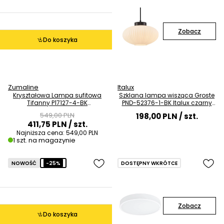
Zobacz
Do koszyka
Zumaline
Italux
Kryształowa Lampa sufitowa
Szklana lampa wisząca Groste
Tifanny P17127-4-BK
PND-52376-1-BK Italux czarny
przezroczysty czarny OUTLET
biały OUTLET
549,00 PLN
198,00 PLN
/ szt.
411,75 PLN
/ szt.
Najniższa cena:
549,00 PLN
1 szt. na magazynie
NOWOŚĆ
-25%
DOSTĘPNY WKRÓTCE
Zobacz
Do koszyka