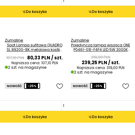
Do koszyka
Do koszyka
Zumaline
Zumaline
Spot Lampa sufitowa QUADRO
Pojedyncza lampa wisząca ONE
SL 89200-BK metalowa kostka
P0461-01E-F4F4 LED 5W 3000K
cube czarna OUTLET
tuba srebrny OUTLET
319,00 PLN
80,33 PLN
/ szt.
107,10 PLN
239,25 PLN
/ szt.
Najniższa cena:
107,10 PLN
2 szt. na magazynie
Najniższa cena:
319,00 PLN
2 szt. na magazynie
NOWOŚĆ
-25%
NOWOŚĆ
-25%
Do koszyka
Do koszyka