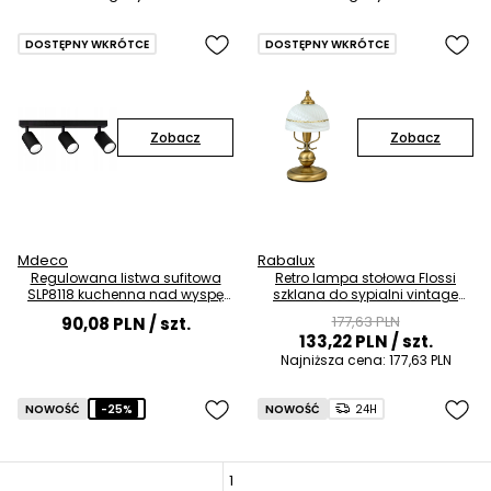
DOSTĘPNY WKRÓTCE
DOSTĘPNY WKRÓTCE
Zobacz
Zobacz
Mdeco
Rabalux
Regulowana listwa sufitowa
Retro lampa stołowa Flossi
SLP8118 kuchenna nad wyspę
szklana do sypialni vintage
czarna metal OUTLET
brąz biała OUTLET
177,63 PLN
90,08 PLN
/ szt.
133,22 PLN
/ szt.
Najniższa cena:
177,63 PLN
NOWOŚĆ
-25%
NOWOŚĆ
24H