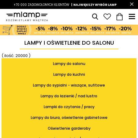
-7%
+70 000 ZADOWOLONYCH KLIENTÓW
|
LATO7
| NAJWIĘKSZY WYBÓR LAMP
|
LAMPY I OŚWIETLENIE DO SALONU
( ilość: 20000 )
Lampy do salonu
Lampy do kuchni
Lampy do sypialni - wiszące, sufitowe
Lampy do łazienki / nad lustro
Lampki do czytania / pracy
Lampy do biura, oświetlenie gabinetowe
Oświetlenie garderoby