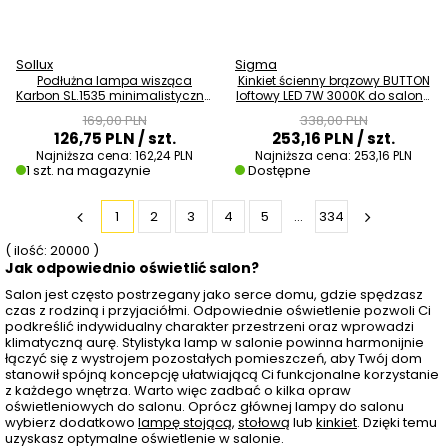
Sollux
Sigma
Podłużna lampa wisząca
Kinkiet ścienny brązowy BUTTON
Karbon SL.1535 minimalistyczna
loftowy LED 7W 3000K do salonu
tuba biała OUTLET
41894
169,00 PLN
338,00 PLN
126,75 PLN
/ szt.
253,16 PLN
/ szt.
Najniższa cena:
162,24 PLN
Najniższa cena:
253,16 PLN
1 szt. na magazynie
Dostępne
1
2
3
4
5
...
334
( ilość: 20000 )
Jak odpowiednio oświetlić salon?
Salon jest często postrzegany jako serce domu, gdzie spędzasz
czas z rodziną i przyjaciółmi. Odpowiednie oświetlenie pozwoli Ci
podkreślić indywidualny charakter przestrzeni oraz wprowadzi
klimatyczną aurę. Stylistyka lamp w salonie powinna harmonijnie
łączyć się z wystrojem pozostałych pomieszczeń, aby Twój dom
stanowił spójną koncepcję ułatwiającą Ci funkcjonalne korzystanie
z każdego wnętrza. Warto więc zadbać o kilka opraw
oświetleniowych do salonu. Oprócz głównej lampy do salonu
wybierz dodatkowo
lampę stojącą
,
stołową
lub
kinkiet
. Dzięki temu
uzyskasz optymalne oświetlenie w salonie.