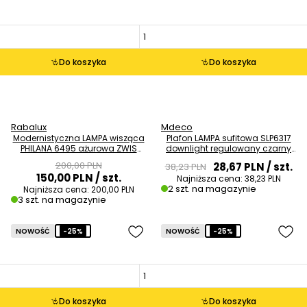
Do koszyka
Do koszyka
Rabalux
Mdeco
Modernistyczna LAMPA wisząca
Plafon LAMPA sufitowa SLP6317
PHILANA 6495 ażurowa ZWIS
downlight regulowany czarny
kula ball złoty przezroczysty
OUTLET
200,00 PLN
28,67 PLN
/ szt.
38,23 PLN
OUTLET
150,00 PLN
/ szt.
Najniższa cena:
38,23 PLN
2 szt. na magazynie
Najniższa cena:
200,00 PLN
3 szt. na magazynie
NOWOŚĆ
-25%
NOWOŚĆ
-25%
Do koszyka
Do koszyka