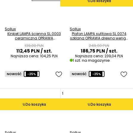
Do koszyka
Sollux
Sollux
Kinkiet LAMPA ścienna SL.0003
Plafon LAMPA sufitowa SL.0074
ceramiczna OPRAWA
szklana OPRAWA drewno wenge
przyścienna biała OUTLET
OUTLET
139,00 PLN
249,00 PLN
112,45 PLN
/ szt.
186,75 PLN
/ szt.
Najniższa cena:
104,25 PLN
Najniższa cena:
239,04 PLN
1 szt. na magazynie
NOWOŚĆ
-25%
NOWOŚĆ
-25%
Do koszyka
Do koszyka
Sollux
Sollux