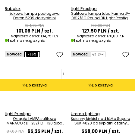
Rabalux
Light Prestige
Łukowa lampa podłogowa
Sufitowa lampa tuba Parma LP-
Daron 5239 do sypialni
0612/3C Round BK Light Prestige
metalowa biała OUTLET
LED zmienna barwa czarna
134,75 PLN
170,00 PLN
OUTLET
101,06 PLN
/ szt.
127,50 PLN
/ szt.
Najniższa cena:
134,75 PLN
Najniższa cena:
170,00 PLN
1 szt. na magazynie
1 szt. na magazynie
NOWOŚĆ
-25%
NOWOŚĆ
24H
Do koszyka
Do koszyka
Light Prestige
Ummo Lighting
Okrągła LAMPA sufitowa
Ścienny kinkiet nad łóżko Supuru
MANACOR LP-232/1D - 130 tuba
SUK14020 do sypialni czarny
do jadalni metalowa biała
bordowy OUTLET
65,25 PLN
/ szt.
558,00 PLN
/ szt.
87,00 PLN
OUTLET