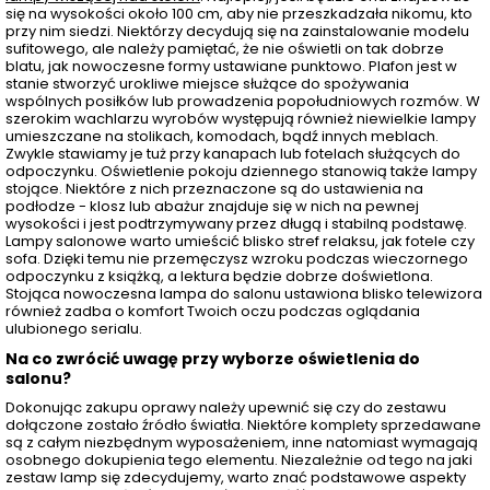
się na wysokości około 100 cm, aby nie przeszkadzała nikomu, kto
przy nim siedzi. Niektórzy decydują się na zainstalowanie modelu
sufitowego, ale należy pamiętać, że nie oświetli on tak dobrze
blatu, jak nowoczesne formy ustawiane punktowo. Plafon jest w
stanie stworzyć urokliwe miejsce służące do spożywania
wspólnych posiłków lub prowadzenia popołudniowych rozmów. W
szerokim wachlarzu wyrobów występują również niewielkie lampy
umieszczane na stolikach, komodach, bądź innych meblach.
Zwykle stawiamy je tuż przy kanapach lub fotelach służących do
odpoczynku. Oświetlenie pokoju dziennego stanowią także lampy
stojące. Niektóre z nich przeznaczone są do ustawienia na
podłodze - klosz lub abażur znajduje się w nich na pewnej
wysokości i jest podtrzymywany przez długą i stabilną podstawę.
Lampy salonowe warto umieścić blisko stref relaksu, jak fotele czy
sofa. Dzięki temu nie przemęczysz wzroku podczas wieczornego
odpoczynku z książką, a lektura będzie dobrze doświetlona.
Stojąca nowoczesna lampa do salonu ustawiona blisko telewizora
również zadba o komfort Twoich oczu podczas oglądania
ulubionego serialu.
Na co zwrócić uwagę przy wyborze oświetlenia do
salonu?
Dokonując zakupu oprawy należy upewnić się czy do zestawu
dołączone zostało źródło światła. Niektóre komplety sprzedawane
są z całym niezbędnym wyposażeniem, inne natomiast wymagają
osobnego dokupienia tego elementu. Niezależnie od tego na jaki
zestaw lamp się zdecydujemy, warto znać podstawowe aspekty