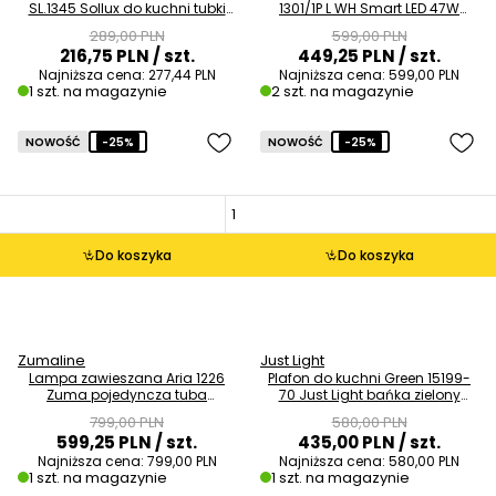
SL.1345 Sollux do kuchni tubki
1301/1P L WH Smart LED 47W
czarna OUTLET
3000-6000K biała OUTLET
289,00 PLN
599,00 PLN
216,75 PLN
/ szt.
449,25 PLN
/ szt.
Najniższa cena:
277,44 PLN
Najniższa cena:
599,00 PLN
1 szt. na magazynie
2 szt. na magazynie
NOWOŚĆ
-25%
NOWOŚĆ
-25%
Do koszyka
Do koszyka
Zumaline
Just Light
Lampa zawieszana Aria 1226
Plafon do kuchni Green 15199-
Zuma pojedyncza tuba
70 Just Light bańka zielony
przezroczysty tytanowy OUTLET
drewniany szary OUTLET
799,00 PLN
580,00 PLN
599,25 PLN
/ szt.
435,00 PLN
/ szt.
Najniższa cena:
799,00 PLN
Najniższa cena:
580,00 PLN
1 szt. na magazynie
1 szt. na magazynie