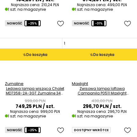
Najniższa cena:
210,24 PLN
Najniższa cena:
499,00 PLN
1 szt. na magazynie
1 szt. na magazynie
NOWOŚĆ
-25%
NOWOŚĆ
-31%
Do koszyka
Do koszyka
Zumaline
Maxlight
Ledowa lampa wisząca Cholet
Zwisowa lampa loftowa
MD7358-2A-3GT Zumaline 34W
Campanila P0511 Maxlight
3000K ringi złote OUTLET
szklana mosiądz przydymiona
999,00 PLN
430,00 PLN
OUTLET
749,25 PLN
/ szt.
296,70 PLN
/ szt.
Najniższa cena:
999,00 PLN
Najniższa cena:
296,70 PLN
1 szt. na magazynie
1 szt. na magazynie
NOWOŚĆ
-25%
DOSTĘPNY WKRÓTCE