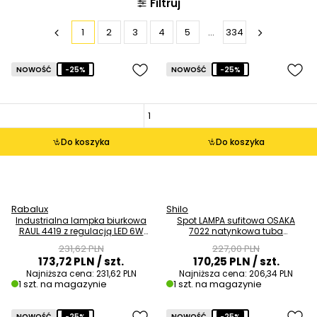
Filtruj
1
2
3
4
5
...
334
NOWOŚĆ
-25%
NOWOŚĆ
-25%
Do koszyka
Do koszyka
Rabalux
Shilo
Industrialna lampka biurkowa
Spot LAMPA sufitowa OSAKA
RAUL 4419 z regulacją LED 6W
7022 natynkowa tuba
4000K czarna OUTLET
DOWNLIGHT biały OUTLET
231,62 PLN
227,00 PLN
173,72 PLN
/ szt.
170,25 PLN
/ szt.
Najniższa cena:
231,62 PLN
Najniższa cena:
206,34 PLN
1 szt. na magazynie
1 szt. na magazynie
NOWOŚĆ
-25%
NOWOŚĆ
-25%