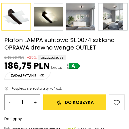
Plafon LAMPA sufitowa SL.0074 szklana
OPRAWA drewno wenge OUTLET
249,00 PLN
-
25
%
oszczędzasz
186,75 PLN
brutto
ZADAJ PYTANIE
Pospiesz się została tylko
1
szt.
-
+
DO KOSZYKA
Dostępny
Darmowa dostawa
od
399 PLN
Raty 0% - oblicz