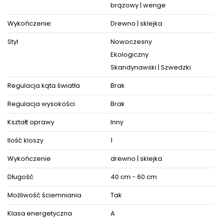
Stopień szczelności: IP20
brązowy | wenge
Wykończenie:
Drewno | sklejka
Waga: 1,6 kg
Źródła światła (brak w komplecie): 2 x E27 / 230V / max 60W
(łącznie 120W)
Styl
Nowoczesny
Oprawa dostosowana jest do źródeł światła o klasach
Ekologiczny
energetycznych od A++ do E oraz żarówek LED o dowolnej
mocy.
Skandynawski | Szwedzki
Produkt posiada certyfikaty zgodności i objęty jest
GWARANCJĄ PRODUCENTA.
Regulacja kąta światła
Brak
Zestaw zawiera instrukcję obsługi oraz elementy niezbędne
do złożenia sprzętu.
Regulacja wysokości
Brak
Kształt oprawy
Inny
ZOBACZ PODOBNE PRODUKTY W KATEGORIACH
Ilość kloszy
1
Wykończenie
drewno | sklejka
Długość
40 cm - 60 cm
Możliwość ściemniania
Tak
Klasa energetyczna
A