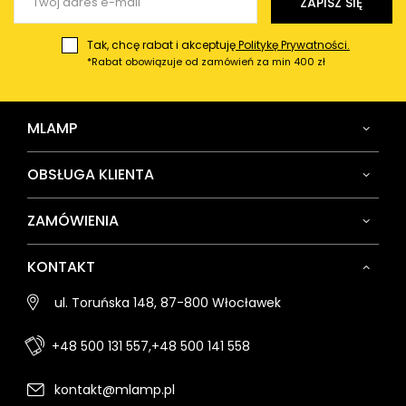
ZAPISZ SIĘ
Tak, chcę rabat i akceptuję
Politykę Prywatności.
*Rabat obowiązuje od zamówień za min 400 zł
MLAMP
OBSŁUGA KLIENTA
ZAMÓWIENIA
KONTAKT
ul. Toruńska 148, 87-800 Włocławek
+48 500 131 557,
+48 500 141 558
kontakt@mlamp.pl