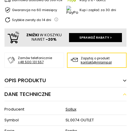
Gwarancja na 60 miesięcy
Kup i zapłać za 30 dni
Szybkie zwroty do
14
dni
ZNIŻKI
W KOSZYKU
SPRAWDŹ RABATY >
NAWET
-20%
Zamów telefonicznie
Zapytaj o produkt
+48 500 131 557
kontakt@mlamp.pl
OPIS PRODUKTU
DANE TECHNICZNE
Plafon LAMPA sufitowa SL.0074 szklana
OPRAWA drewno wenge OUTLET
Producent
Sollux
Obniżona cena dotyczy wyłącznie produktów
dostępnych na naszym stanie magazynowym- z
Symbol
SL.0074 OUTLET
wysyłką 24H.
Seria
Feniks