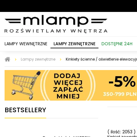
LAMPY WEWNĘTRZNE
LAMPY ZEWNĘTRZNE
DOSTĘPNE 24H
Lampy zewnętrzne
Kinkiety ścienne / oświetlenie elewacy
BESTSELLERY
( ilość: 2053 )
Kinkiet zewnęt