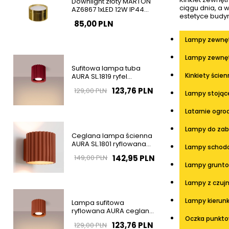
Downlight złoty MARTON
ciągu dnia, a 
AZ6867 1xLED 12W IP44
estetyce budy
natynkowa tuba
85,00 PLN
Lampy zewnęt
Lampy zewnęt
Sufitowa lampa tuba
Kinkiety ście
AURA SL.1819 ryfel
burgundowa GU10
123,76 PLN
129,00 PLN
Lampy stojąc
Latarnie ogr
Lampy do zab
Ceglana lampa ścienna
AURA SL.1801 ryflowana
Lampy schod
1xG9 na korytarz
142,95 PLN
149,00 PLN
Lampy grunto
Lampy z czuj
Lampy kierunk
Lampa sufitowa
ryflowana AURA ceglana
SL.1799 tubka 1xGU10
Oczka punkto
123,76 PLN
129,00 PLN