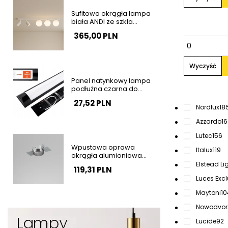
Sufitowa okrągła lampa
biała ANDI ze szkła
minimalistyczna tubki z
365,00 PLN
regulacją do salonu K-
5496
Wyczyść
Panel natynkowy lampa
podłużna czarna do
garażu 120cm 36W 4000K
27,52 PLN
barwa neutralna SLP2934
Nordlux
18
Azzardo
1
Lutec
156
Wpustowa oprawa
Italux
119
okrągła alumioniowa
srebrna PUTT do lamp
Elstead Li
119,31 PLN
podtynkowych 81247-11
Luces Exc
Maytoni
10
Nowodvor
Lucide
92