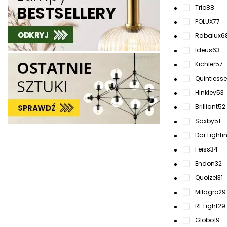
Trio
88
POLUX
77
Rabalux
6
Ideus
63
Kichler
57
Quintiesse
Hinkley
53
Brilliant
52
Saxby
51
Dar Lighti
Feiss
34
Endon
32
Quoizel
31
Milagro
29
RL Light
29
Globo
19