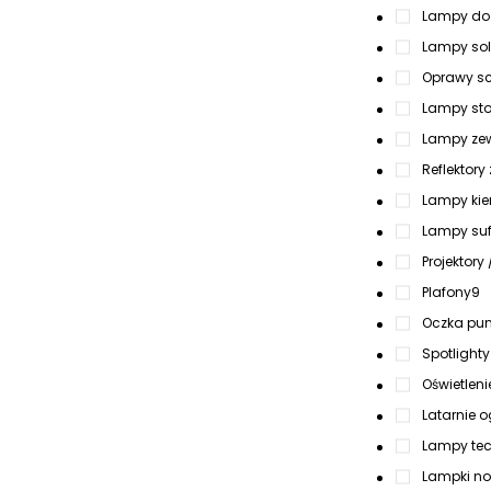
Lampy do
Lampy sol
Oprawy sc
Lampy sto
Lampy zew
Reflektory
Lampy kier
Lampy suf
Projektory 
Plafony
9
Oczka pun
Spotlighty
Oświetlen
Latarnie 
Lampy tec
Lampki n