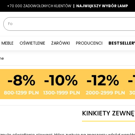
+70 000 ZADOWOLONYCH KLIENTÓW
-7%
|
LATO7
| NAJWIĘKSZY WYBÓR LAMP
|
MEBLE
OŚWIETLENIE
ŻARÓWKI
PRODUCENCI
BESTSELLER
jne
KINKIETY ZEWN
rzny to oświetlenie elewacji, które zyskuje na znaczeniu wśród współ