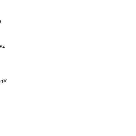
8
54
ng
38