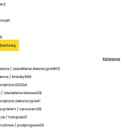
en
2
mocje
1
iń
Zastosuj
Kategoria
cienne / oświetlenie elewacyjne
1802
nne / kinkiety
968
nętrzne LED
294
/ oświetlenie ledowe
218
nętrzne dekoracyjne
41
zujnikiem / sensorem
38
cze / halopaki
31
hodowe / podprogowe
29