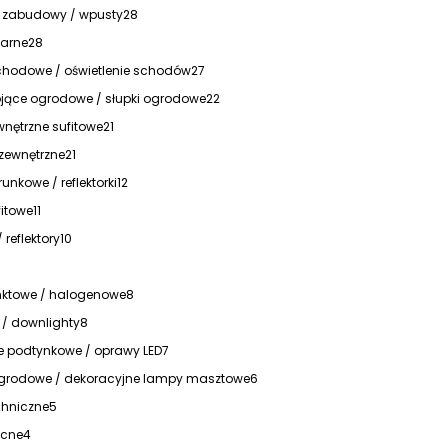
 zabudowy / wpusty
28
arne
28
hodowe / oświetlenie schodów
27
jące ogrodowe / słupki ogrodowe
22
nętrzne sufitowe
21
 zewnętrzne
21
unkowe / reflektorki
12
itowe
11
/ reflektory
10
ktowe / halogenowe
8
 / downlighty
8
ie podtynkowe / oprawy LED
7
ogrodowe / dekoracyjne lampy masztowe
6
hniczne
5
ocne
4