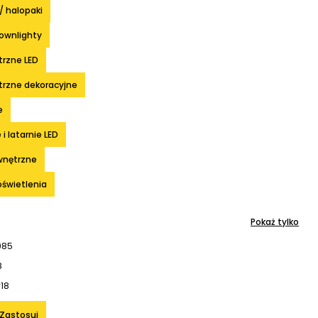
/ halopaki
downlighty
rzne LED
rzne dekoracyjne
e
i latarnie LED
wnętrzne
oświetlenia
Pokaż tylko
985
8
y
18
Zastosuj