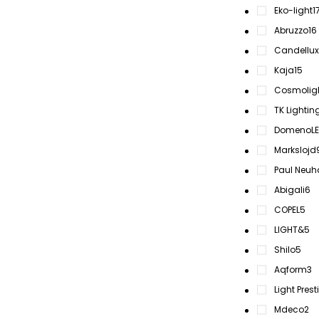
Eko-light
1
Abruzzo
16
Candellux
Kaja
15
Cosmolig
TK Lightin
DomenoL
Markslojd
Paul Neuh
Abigali
6
COPEL
5
LIGHT&
5
Shilo
5
Aqform
3
Light Prest
Mdeco
2