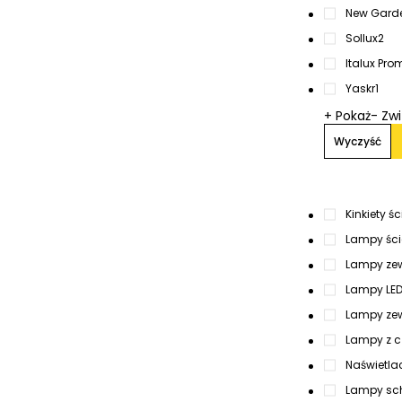
New Gard
Sollux
2
Italux Pro
Yaskr
1
+ Pokaż
- Zw
Wyczyść
Kinkiety ś
Lampy ście
Lampy zew
Lampy LED 
Lampy zew
Lampy z c
Naświetla
Lampy sc