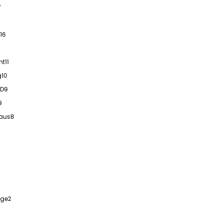
7
16
ht
11
g
10
ED
9
9
aus
8
ige
2