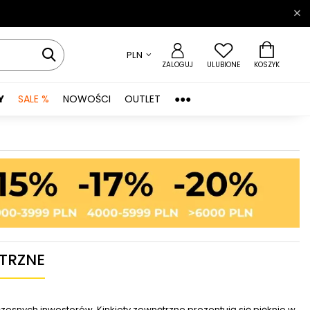
PLN
ZALOGUJ
ULUBIONE
KOSZYK
Y
SALE %
NOWOŚCI
OUTLET
●●●
ĘTRZNE
czesnych inwestorów. Kinkiety zewnętrzne prezentują się pięknie w