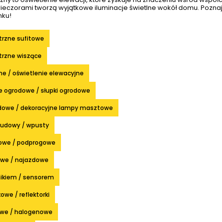
wieczorami tworzą wyjątkowe iluminacje świetlne wokół domu. Pozna
nku!
rzne sufitowe
rzne wiszące
nne / oświetlenie elewacyjne
e ogrodowe / słupki ogrodowe
odowe / dekoracyjne lampy masztowe
udowy / wpusty
owe / podprogowe
we / najazdowe
nikiem / sensorem
owe / reflektorki
we / halogenowe