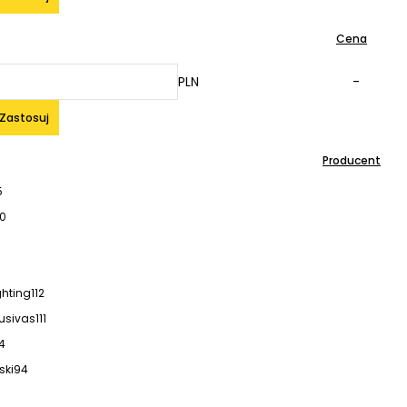
Cena
PLN
-
Zastosuj
Producent
5
60
ghting
112
lusivas
111
4
ski
94