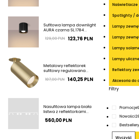
Naświetlacze 
Spotlighty / 
Sufitowa lampa downlight
Lampy zewnęt
AURA czarna SL.1784
ryflowana do salonu
Lampy zewnęt
123,76 PLN
129,00 PLN
Lampy solarn
Lampy uliczne 
Metalowy reflektorek
Reflektory ze
sufitowy regulowana
tubka złota Focus OUTLET
140,25 PLN
187,00 PLN
Akcesoria do 
Filtry
Nasufitowa lampa biała
Promocje
listwa z reflektorkami
ANDI tubki kule szklane do
Nowości
2
560,00 PLN
sypialni K-5498
Bestseller
Wyczyść