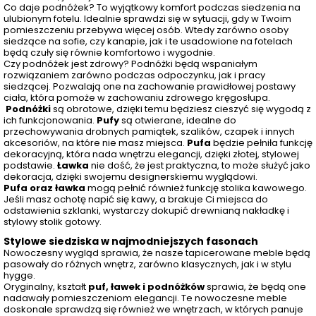
Co daje podnóżek? To wyjątkowy komfort podczas siedzenia na
ulubionym fotelu. Idealnie sprawdzi się w sytuacji, gdy w Twoim
pomieszczeniu przebywa więcej osób. Wtedy zarówno osoby
siedzące na sofie, czy kanapie, jak i te usadowione na fotelach
będą czuły się równie komfortowo i wygodnie.
Czy podnóżek jest zdrowy? Podnóżki będą wspaniałym
rozwiązaniem zarówno podczas odpoczynku, jak i pracy
siedzącej. Pozwalają one na zachowanie prawidłowej postawy
ciała, która pomoże w zachowaniu zdrowego kręgosłupa.
Podnóżki
są obrotowe, dzięki temu będziesz cieszyć się wygodą z
ich funkcjonowania.
Pufy
są otwierane, idealne do
przechowywania drobnych pamiątek, szalików, czapek i innych
akcesoriów, na które nie masz miejsca.
Pufa
będzie pełniła funkcję
dekoracyjną, która nada wnętrzu elegancji, dzięki złotej, stylowej
podstawie.
Ławka
nie dość, że jest praktyczna, to może służyć jako
dekoracja, dzięki swojemu designerskiemu wyglądowi.
Pufa oraz ławka
mogą pełnić również funkcję stolika kawowego.
Jeśli masz ochotę napić się kawy, a brakuje Ci miejsca do
odstawienia szklanki, wystarczy dokupić drewnianą nakładkę i
stylowy stolik gotowy.
Stylowe siedziska w najmodniejszych fasonach
Nowoczesny wygląd sprawia, że nasze tapicerowane meble będą
pasowały do różnych wnętrz, zarówno klasycznych, jak i w stylu
hygge.
Oryginalny, kształt
puf, ławek i podnóżków
sprawia, że będą one
nadawały pomieszczeniom elegancji. Te nowoczesne meble
doskonale sprawdzą się również we wnętrzach, w których panuje