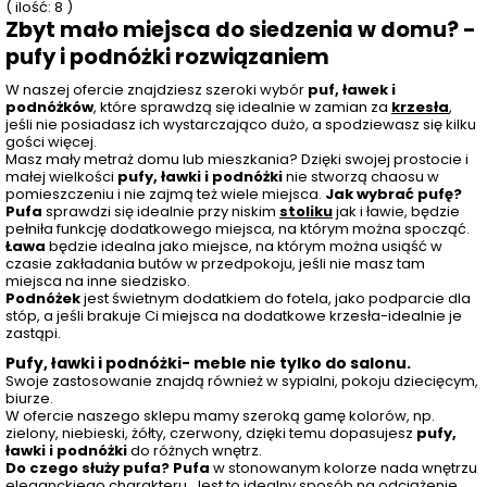
( ilość: 8 )
Zbyt mało miejsca do siedzenia w domu? -
pufy i podnóżki rozwiązaniem
W naszej ofercie znajdziesz szeroki wybór
puf, ławek i
podnóżków
, które sprawdzą się idealnie w zamian za
krzesła
,
jeśli nie posiadasz ich wystarczająco dużo, a spodziewasz się kilku
gości więcej.
Masz mały metraż domu lub mieszkania? Dzięki swojej prostocie i
małej wielkości
pufy, ławki i podnóżki
nie stworzą chaosu w
pomieszczeniu i nie zajmą też wiele miejsca.
Jak wybrać pufę?
Pufa
sprawdzi się idealnie przy niskim
stoliku
jak i ławie, będzie
pełniła funkcję dodatkowego miejsca, na którym można spocząć.
Ława
będzie idealna jako miejsce, na którym można usiąść w
czasie zakładania butów w przedpokoju, jeśli nie masz tam
miejsca na inne siedzisko.
Podnóżek
jest świetnym dodatkiem do fotela, jako podparcie dla
stóp, a jeśli brakuje Ci miejsca na dodatkowe krzesła-idealnie je
zastąpi.
Pufy, ławki i podnóżki- meble nie tylko do salonu.
Swoje zastosowanie znajdą również w sypialni, pokoju dziecięcym,
biurze.
W ofercie naszego sklepu mamy szeroką gamę kolorów, np.
zielony, niebieski, żółty, czerwony, dzięki temu dopasujesz
pufy,
ławki i podnóżki
do różnych wnętrz.
Do czego służy pufa? Pufa
w stonowanym kolorze nada wnętrzu
eleganckiego charakteru. Jest to idealny sposób na odciążenie