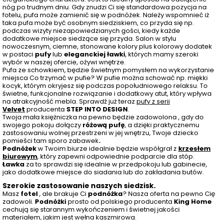
nóg po trudnym dniu. Gdy znudzi Ci się standardowa pozycja na
fotelu, pufa może zamienić się w podnóżek. Należy wspomnieć iż
taka pufa może być osobnym siedziskiem, co przyda się np.
podczas wizyty niezapowiedzianych gości, kiedy każde
dodatkowe miejsce siedzące się przyda. Salon w stylu
nowoczesnym, ciemne, stonowane kolory plus kolorowy dodatek
w postaci
pufy
lub
eleganckiej ławki
, których mamy szeroki
wybór w naszej ofercie, ożywi wnętrze.
Pufa ze schowkiem, będzie świetnym pomysłem na wykorzystanie
miejsca Co trzymać w pufie? W pufie można schować np. miękki
kocyk, którym okryjesz się podczas popołudniowego relaksu. To
świetne, funkcjonalne rozwiązanie i dodatkowy atut, który wpływa
na atrakcyjność mebla. Sprawdź już teraz
pufy z serii
Velvet
producenta
STEP INTO DESIGN
.
Twoja mała księżniczka na pewno będzie zadowolona , gdy do
swojego pokoju dołączy
różową pufę
, a dzięki praktycznemu
zastosowaniu wolnej przestrzeni w jej wnętrzu, Twoje dziecko
pomieści tam sporo zabawek
.
Podnóżek
w Twoim biurze idealnie będzie współgrał z
krzesłem
biurowym
, który zapewni odpowiednie podparcie dla stóp.
Ławka
za to sprawdzi się idealnie w przedpokoju lub gabinecie,
jako dodatkowe miejsce do siadania lub do zakładania butów.
Szerokie zastosowanie naszych siedzisk.
Masz
fotel
, ale brakuje Ci
podnóżka
? Nasza oferta na pewno Cię
zadowoli.
Podnóżki
prosto od polskiego producenta
King Home
cechują się starannym wykończeniem i świetnej jakości
materiałem, jakim jest wełna kaszmirowa.