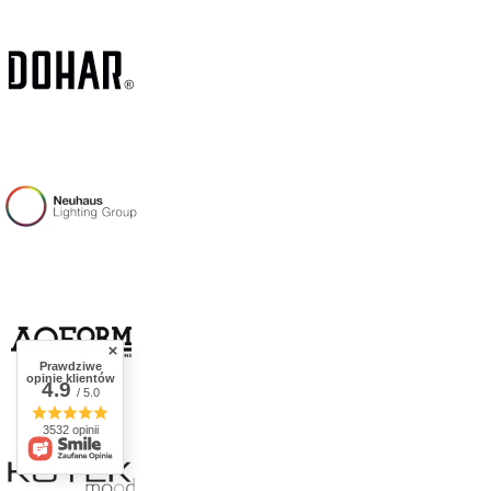
Prawdziwe
opinie klientów
4.9
/ 5.0
3532 opinii