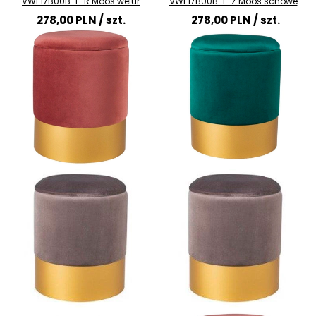
VWF17B00B-L-R Moos welur
VWF17B00B-L-Z Moos schowek
złoty pudrowy róż
złoty butelkowa zieleń
278,00 PLN
/ szt.
278,00 PLN
/ szt.