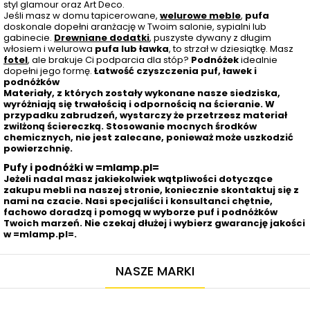
styl glamour oraz Art Deco.
Jeśli masz w domu tapicerowane,
welurowe meble
,
pufa
doskonale dopełni aranżację w Twoim salonie, sypialni lub
gabinecie.
Drewniane dodatki
, puszyste dywany z długim
włosiem i welurowa
pufa lub ławka
, to strzał w dziesiątkę. Masz
fotel
, ale brakuje Ci podparcia dla stóp?
Podnóżek
idealnie
dopełni jego formę.
Łatwość czyszczenia puf, ławek i
podnóżków
Materiały, z których zostały wykonane nasze siedziska,
wyróżniają się trwałością i odpornością na ścieranie. W
przypadku zabrudzeń, wystarczy że przetrzesz materiał
zwilżoną ściereczką. Stosowanie mocnych środków
chemicznych, nie jest zalecane, ponieważ może uszkodzić
powierzchnię.
Pufy i podnóżki w =mlamp.pl=
Jeżeli nadal masz jakiekolwiek wątpliwości dotyczące
zakupu mebli na naszej stronie, koniecznie skontaktuj się z
nami na czacie. Nasi specjaliści i konsultanci chętnie,
fachowo doradzą i pomogą w wyborze puf i podnóżków
Twoich marzeń. Nie czekaj dłużej i wybierz gwarancję jakości
w =mlamp.pl=.
NASZE MARKI