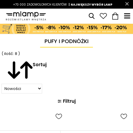
-7%
+70 000 ZADOWOLONYCH KLIENTÓW
|
LATO7
| NAJWIĘKSZY WYBÓR LAMP
|
PUFY I PODNÓŻKI
( ilość: 8 )
Sortuj
Filtruj