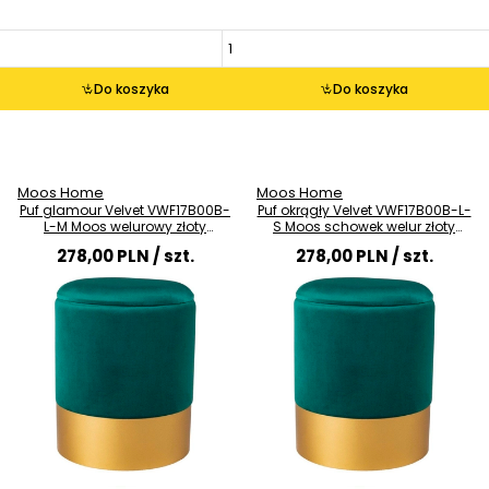
Do koszyka
Do koszyka
Moos Home
Moos Home
Puf glamour Velvet VWF17B00B-
Puf okrągły Velvet VWF17B00B-L-
L-M Moos welurowy złoty
S Moos schowek welur złoty
miętowy
szary
278,00 PLN
/ szt.
278,00 PLN
/ szt.