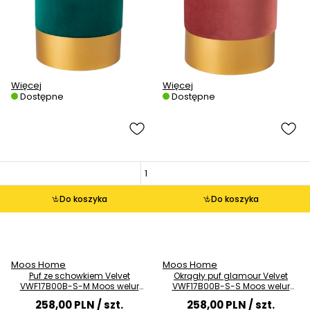
Więcej
Więcej
Dostępne
Dostępne
Do koszyka
Do koszyka
Moos Home
Moos Home
Puf ze schowkiem Velvet
Okrągły puf glamour Velvet
VWF17B00B-S-M Moos welur
VWF17B00B-S-S Moos welur
złoty miętowy
złoty szary
258,00 PLN
/ szt.
258,00 PLN
/ szt.