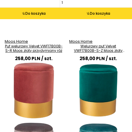
Do koszyka
Do koszyka
Moos Home
Moos Home
Puf welurowy Velvet VWF17B00B-
Welurowy puf Velvet
S-R Moos złoty przydymiony róż
VWF17B00B-S-Z Moos złoty
butelkowa zieleń
258,00 PLN
/ szt.
258,00 PLN
/ szt.