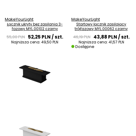
MakeYourLight
MakeYourLight
Łącznik ukryty bez zasilania 3-
Startowy łącznik zasilający
fazowy MYL.00102 czarny
trójfazowy MYL.00062 czarny
52,25 PLN
/ szt.
43,88 PLN
/ szt.
55,00 PLN
46,19 PLN
Najniższa cena:
49,50 PLN
Najniższa cena:
41,57 PLN
Dostępne