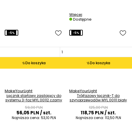
Więcej
Dostępne
-5%
-5%
Do koszyka
Do koszyka
MakeYourLight
MakeYourLight
Łącznik startowy zasilający do
Trójfazowy łącznik-T do
systemu 3-faz MYL.00112 czarny
szynoprzewodów MYL.00111 biały
59,00 PLN
125,00 PLN
56,05 PLN
/ szt.
118,75 PLN
/ szt.
Najniższa cena:
53,10 PLN
Najniższa cena:
112,50 PLN