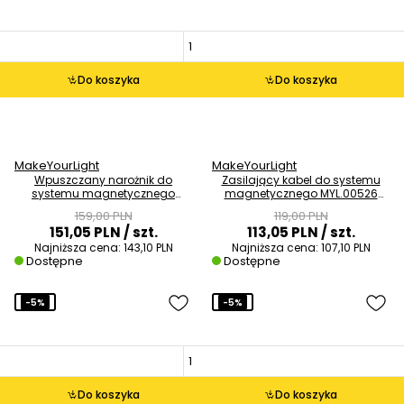
Do koszyka
Do koszyka
MakeYourLight
MakeYourLight
Wpuszczany narożnik do
Zasilający kabel do systemu
systemu magnetycznego
magnetycznego MYL.00526
MYL.00586 metalowy czarny
czarny
159,00 PLN
119,00 PLN
151,05 PLN
/ szt.
113,05 PLN
/ szt.
Najniższa cena:
143,10 PLN
Najniższa cena:
107,10 PLN
Dostępne
Dostępne
-5%
-5%
Do koszyka
Do koszyka