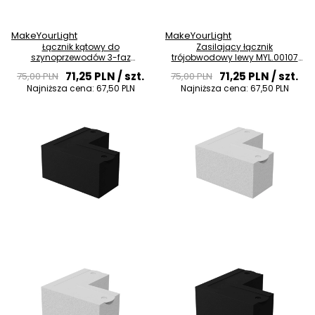
MakeYourLight
MakeYourLight
Łącznik kątowy do
Zasilający łącznik
szynoprzewodów 3-faz
trójobwodowy lewy MYL.00107
MYL.00108 prawy czarny
biały
71,25 PLN
/ szt.
71,25 PLN
/ szt.
75,00 PLN
75,00 PLN
Najniższa cena:
67,50 PLN
Najniższa cena:
67,50 PLN