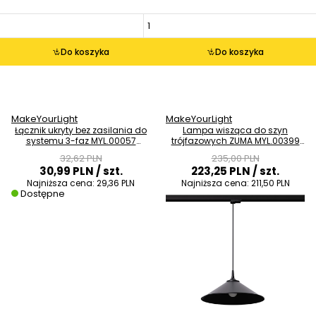
Do koszyka
Do koszyka
MakeYourLight
MakeYourLight
Łącznik ukryty bez zasilania do
Lampa wisząca do szyn
systemu 3-faz MYL.00057
trójfazowych ZUMA MYL.00399
czarny
czarna
32,62 PLN
235,00 PLN
30,99 PLN
/ szt.
223,25 PLN
/ szt.
Najniższa cena:
29,36 PLN
Najniższa cena:
211,50 PLN
Dostępne