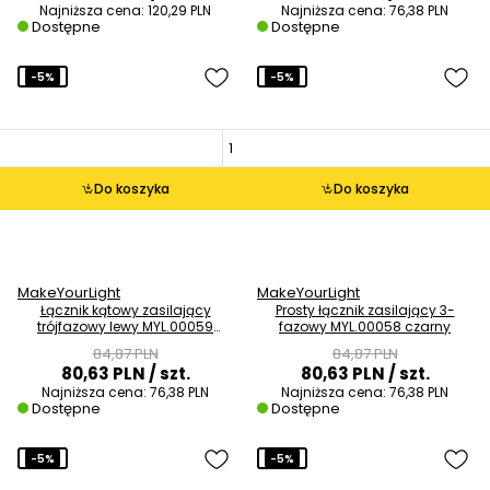
Najniższa cena:
120,29 PLN
Najniższa cena:
76,38 PLN
Dostępne
Dostępne
-5%
-5%
Do koszyka
Do koszyka
MakeYourLight
MakeYourLight
Łącznik kątowy zasilający
Prosty łącznik zasilający 3-
trójfazowy lewy MYL.00059
fazowy MYL.00058 czarny
czarny
84,87 PLN
84,87 PLN
80,63 PLN
/ szt.
80,63 PLN
/ szt.
Najniższa cena:
76,38 PLN
Najniższa cena:
76,38 PLN
Dostępne
Dostępne
-5%
-5%