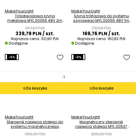
MakeYourLight
MakeYourLight
Trójobwodowa szyna
Szyna trójfazowa do systemu
metalowa MYL.00056 48V 2m
szynowego MYL.00055 48V 1m
czarna
czarna
357,67 PLN
178,69 PLN
339,79 PLN
/ szt.
169,76 PLN
/ szt.
Najniższa cena:
321,90 PLN
Najniższa cena:
160,82 PLN
Dostępne
Dostępne
-5%
-5%
Do koszyka
Do koszyka
MakeYourLight
MakeYourLight
Sterownik napięcia stałego do
Magnetyczny sterownik
systemu magnetycznego
napięcia stałego MYL.00537
MYL.00538 350W biały
200W biały
359,00 PLN
269,00 PLN