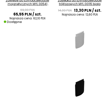
Zawiesie do szynoprzewodów
Zaślepka do szynoprzewodów
magnetycznych MYL.00541
trójfazowych MYL.00115 biała
czarne
69,00 PLN
13,30 PLN
/ szt.
14,00 PLN
65,55 PLN
/ szt.
Najniższa cena:
12,60 PLN
Najniższa cena:
62,10 PLN
Dostępne