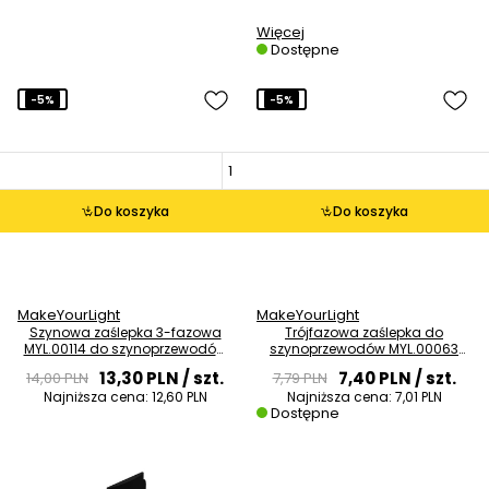
Więcej
Dostępne
-5%
-5%
Do koszyka
Do koszyka
MakeYourLight
MakeYourLight
Szynowa zaślepka 3-fazowa
Trójfazowa zaślepka do
MYL.00114 do szynoprzewodów
szynoprzewodów MYL.00063
czarna
czarna
13,30 PLN
/ szt.
7,40 PLN
/ szt.
14,00 PLN
7,79 PLN
Najniższa cena:
12,60 PLN
Najniższa cena:
7,01 PLN
Dostępne