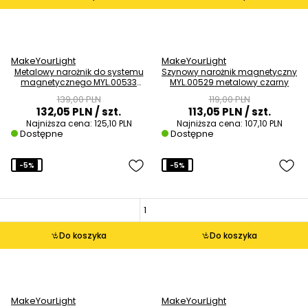
MakeYourLight
MakeYourLight
Metalowy narożnik do systemu
Szynowy narożnik magnetyczny
magnetycznego MYL.00533
MYL.00529 metalowy czarny
czarny
139,00 PLN
119,00 PLN
132,05 PLN
/ szt.
113,05 PLN
/ szt.
Najniższa cena:
125,10 PLN
Najniższa cena:
107,10 PLN
Dostępne
Dostępne
-5%
-5%
Do koszyka
Do koszyka
MakeYourLight
MakeYourLight