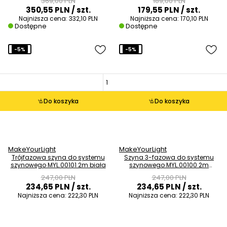
369,00 PLN
189,00 PLN
350,55 PLN
/ szt.
179,55 PLN
/ szt.
Najniższa cena:
332,10 PLN
Najniższa cena:
170,10 PLN
Dostępne
Dostępne
-5%
-5%
Do koszyka
Do koszyka
MakeYourLight
MakeYourLight
Trójfazowa szyna do systemu
Szyna 3-fazowa do systemu
szynowego MYL.00101 2m biała
szynowego MYL.00100 2m
czarna
247,00 PLN
247,00 PLN
234,65 PLN
/ szt.
234,65 PLN
/ szt.
Najniższa cena:
222,30 PLN
Najniższa cena:
222,30 PLN