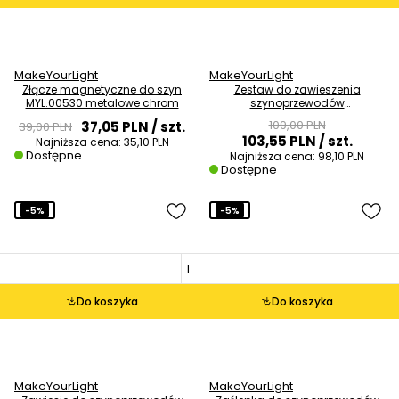
MakeYourLight
MakeYourLight
Złącze magnetyczne do szyn
Zestaw do zawieszenia
MYL.00530 metalowe chrom
szynoprzewodów
magnetycznych MYL.00565
109,00 PLN
37,05 PLN
/ szt.
39,00 PLN
czarny
103,55 PLN
/ szt.
Najniższa cena:
35,10 PLN
Dostępne
Najniższa cena:
98,10 PLN
Dostępne
-5%
-5%
Do koszyka
Do koszyka
MakeYourLight
MakeYourLight