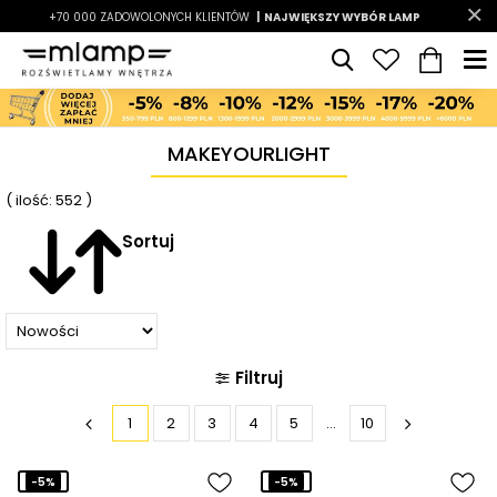
-7%
DOSTAWA OD 0 ZŁ*
|
RABATY W KOSZYKU
LATO7
| NAJWIĘKSZY WYBÓR LAMP
|
ZWROTY DO 14 DNI
MAKEYOURLIGHT
( ilość: 552 )
Sortuj
Filtruj
1
2
3
4
5
...
10
-5%
-5%