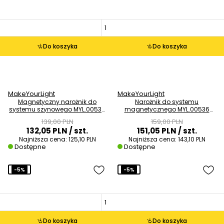
Do koszyka
Do koszyka
MakeYourLight
MakeYourLight
Magnetyczny narożnik do
Narożnik do systemu
systemu szynowego MYL.00539
magnetycznego MYL.00536
czarny
metalowy czarny
139,00 PLN
159,00 PLN
132,05 PLN
/ szt.
151,05 PLN
/ szt.
Najniższa cena:
125,10 PLN
Najniższa cena:
143,10 PLN
Dostępne
Dostępne
-5%
-5%
Do koszyka
Do koszyka