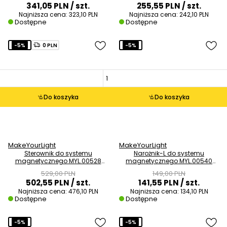
341,05 PLN
/ szt.
255,55 PLN
/ szt.
Najniższa cena:
323,10 PLN
Najniższa cena:
242,10 PLN
Dostępne
Dostępne
-5%
0 PLN
-5%
Do koszyka
Do koszyka
MakeYourLight
MakeYourLight
Sterownik do systemu
Narożnik-L do systemu
magnetycznego MYL.00528
magnetycznego MYL.00540
200W czarny
metalowy czarny
529,00 PLN
149,00 PLN
502,55 PLN
/ szt.
141,55 PLN
/ szt.
Najniższa cena:
476,10 PLN
Najniższa cena:
134,10 PLN
Dostępne
Dostępne
-5%
-5%