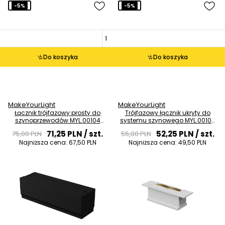
-5%
-5%
Do koszyka
Do koszyka
MakeYourLight
MakeYourLight
Łącznik trójfazowy prosty do
Trójfazowy łącznik ukryty do
szynoprzewodów MYL.00104
systemu szynowego MYL.00103
czarny
biały
71,25 PLN
/ szt.
52,25 PLN
/ szt.
75,00 PLN
55,00 PLN
Najniższa cena:
67,50 PLN
Najniższa cena:
49,50 PLN