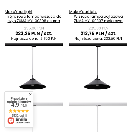
MakeYourLight
MakeYourLight
Trójfazowa lampa wisząca do
Wisząca lampa trójfazowa
szyn ZUMA MYL.00398 czarna
ZUMA MYL.00397 metalowa
czarna
235,00 PLN
225,00 PLN
223,25 PLN
/ szt.
213,75 PLN
/ szt.
Najniższa cena:
211,50 PLN
Najniższa cena:
202,50 PLN
Prawdziwe
opinie klientów
4.9
/ 5.0
3532 opinii