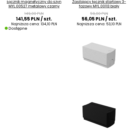
Łącznik magnetyczny do szyn
Zasilający łącznik startowy 3-
MYL.00527 metalowy czarny
fazowy MYL.00113 biały
149,00 PLN
59,00 PLN
141,55 PLN
/ szt.
56,05 PLN
/ szt.
Najniższa cena:
134,10 PLN
Najniższa cena:
53,10 PLN
Dostępne