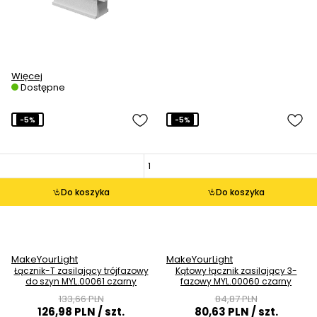
Więcej
Dostępne
-5%
-5%
Do koszyka
Do koszyka
MakeYourLight
MakeYourLight
Łącznik-T zasilający trójfazowy
Kątowy łącznik zasilający 3-
do szyn MYL.00061 czarny
fazowy MYL.00060 czarny
133,66 PLN
84,87 PLN
126,98 PLN
/ szt.
80,63 PLN
/ szt.