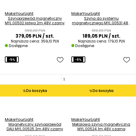
MakeYourLight
MakeYourLight
Szynoprzewód magnetyczny
Szyna do systemu
MYL.00532 listwa 2m 48V czarny
magnetycznego MYL.00531 48V
1m czarna
399,00 PLN
199,00 PLN
379,05 PLN
/ szt.
189,05 PLN
/ szt.
Najniższa cena:
359,10 PLN
Najniższa cena:
179,10 PLN
Dostępne
Dostępne
-5%
-5%
Do koszyka
Do koszyka
MakeYourLight
MakeYourLight
Magnetyczny szynoprzewód
Metalowa szyna magnetyczna
DALI MYL.00525 2m 48V czarny
MYL.00524 1m 48V czarna