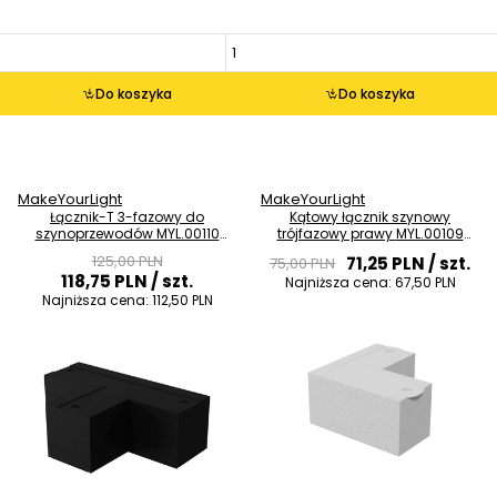
Do koszyka
Do koszyka
MakeYourLight
MakeYourLight
Łącznik-T 3-fazowy do
Kątowy łącznik szynowy
szynoprzewodów MYL.00110
trójfazowy prawy MYL.00109
czarny
biały
125,00 PLN
71,25 PLN
/ szt.
75,00 PLN
118,75 PLN
/ szt.
Najniższa cena:
67,50 PLN
Najniższa cena:
112,50 PLN