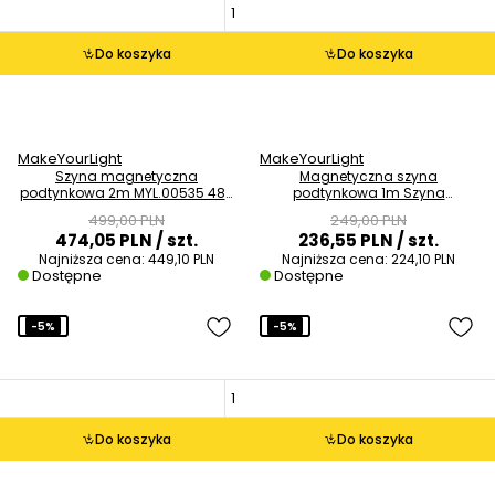
Do koszyka
Do koszyka
MakeYourLight
MakeYourLight
Szyna magnetyczna
Magnetyczna szyna
podtynkowa 2m MYL.00535 48V
podtynkowa 1m Szyna
czarna
MYL.00534 metalowa 48V
499,00 PLN
249,00 PLN
czarna
474,05 PLN
/ szt.
236,55 PLN
/ szt.
Najniższa cena:
449,10 PLN
Najniższa cena:
224,10 PLN
Dostępne
Dostępne
-5%
-5%
Do koszyka
Do koszyka