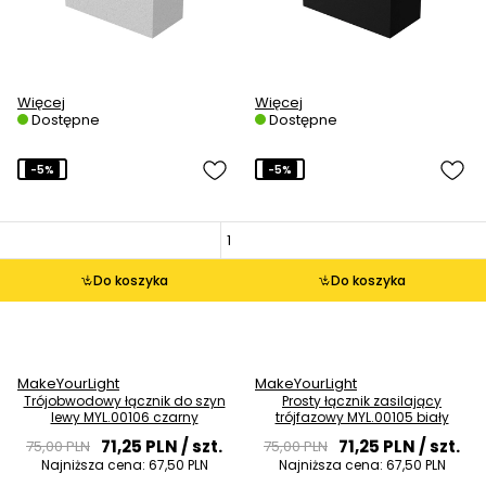
Więcej
Więcej
Dostępne
Dostępne
-5%
-5%
Do koszyka
Do koszyka
MakeYourLight
MakeYourLight
Trójobwodowy łącznik do szyn
Prosty łącznik zasilający
lewy MYL.00106 czarny
trójfazowy MYL.00105 biały
71,25 PLN
/ szt.
71,25 PLN
/ szt.
75,00 PLN
75,00 PLN
Najniższa cena:
67,50 PLN
Najniższa cena:
67,50 PLN