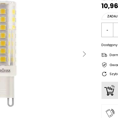
10,9
ZADAJ
-
Dostępny
Dar
Gwar
Szyb