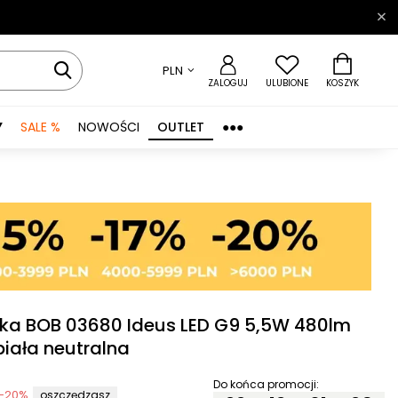
PLN
ZALOGUJ
ULUBIONE
KOSZYK
Y
SALE %
NOWOŚCI
OUTLET
●●●
ka BOB 03680 Ideus LED G9 5,5W 480lm
biała neutralna
Do końca promocji:
-
20
%
oszczędzasz