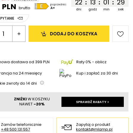
22
13
01
29
:
:
:
6 PLN
brutto
dni
godz
min
sek
 PYTANIE
+
DODAJ 
DO KOSZYKA
mowa dostawa
od
399 PLN
Raty 0% - oblicz
ancja na 24 miesięcy
Kup i zapłać za 30 dni
kie zwroty do
14
dni
ZNIŻKI
W KOSZYKU
SPRAWDŹ RABATY >
NAWET
-20%
Zamów telefonicznie
Zapytaj o produkt
+48 500 131 557
kontakt@mlamp.pl