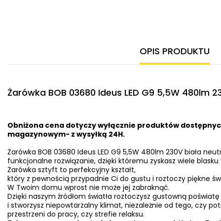
OPIS PRODUKTU
Żarówka BOB 03680 Ideus LED G9 5,5W 480lm 23
Obniżona cena dotyczy wyłącznie produktów dostępnyc
magazynowym- z wysyłką 24H.
Żarówka BOB 03680 Ideus LED G9 5,5W 480lm 230V biała neut
funkcjonalne rozwiązanie, dzięki któremu zyskasz wiele blask
Żarówka sztyft to perfekcyjny kształt,
który z pewnością przypadnie Ci do gustu i roztoczy piękne świ
W Twoim domu wprost nie może jej zabraknąć.
Dzięki naszym źródłom światła roztoczysz gustowną poświat
i stworzysz niepowtarzalny klimat, niezależnie od tego, czy po
przestrzeni do pracy, czy strefie relaksu.