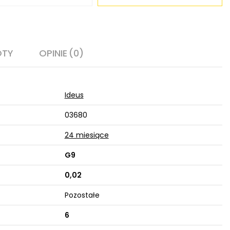
OTY
OPINIE
(0)
Ideus
03680
24 miesiące
G9
0,02
Pozostałe
6