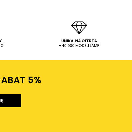
Y
UNIKALNA OFERTA
CI
+40 000 MODELI LAMP
RABAT 5%ㅤ
IĘ