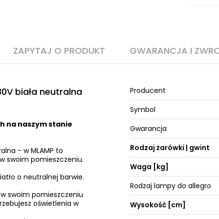
ZAPYTAJ O PRODUKT
GWARANCJA I ZWR
0V biała neutralna
Producent
Symbol
h na naszym stanie
Gwarancja
Rodzaj żarówki | gwint
ralna - w MLAMP to
u w swoim pomieszczeniu.
Waga [kg]
atło o neutralnej barwie.
Rodzaj lampy do allegro
ę w swoim pomieszczeniu
trzebujesz oświetlenia w
Wysokość [cm]