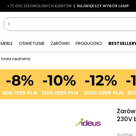
+70 000 ZADOWOLONYCH KLIENTÓW
-7%
|
LATO7
| NAJWIĘKSZY WYBÓR LAMP
|
MEBLE
OŚWIETLENIE
ŻARÓWKI
PRODUCENCI
BESTSELLER
 biała neutralna
Żarów
230V 
13,71 PLN