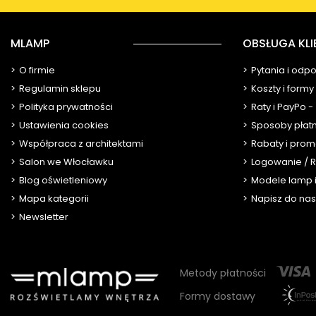
MLAMP
OBSŁUGA KLI
O firmie
Pytania i odp
Regulamin sklepu
Koszty i form
Polityka prywatności
Raty i PayPo -
Ustawienia cookies
Sposoby płat
Współpraca z architektami
Rabaty i prom
Salon we Włocławku
Logowanie / R
Blog oświetleniowy
Modele lamp i
Mapa kategorii
Napisz do nas
Newsletter
Metody płatności
Formy dostawy