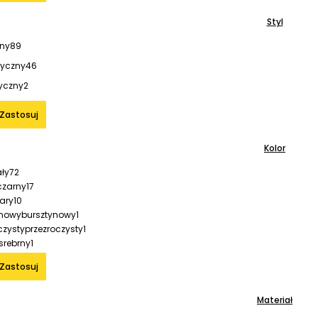
Styl
ny
89
tyczny
46
yczny
2
Zastosuj
Kolor
ały
72
czarny
17
ary
10
bursztynowy
1
przezroczysty
1
srebrny
1
Zastosuj
Materiał