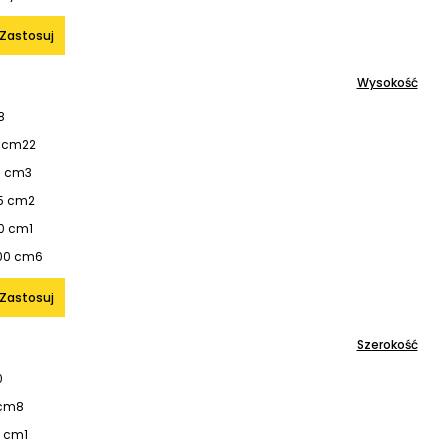
Zastosuj
Wysokość
8
5 cm
22
5 cm
3
5 cm
2
70 cm
1
00 cm
6
Zastosuj
Szerokość
0
 cm
8
0 cm
1