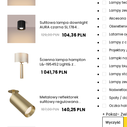
Lampy tec
Lampy zew
Akcesoria 
Sufitowa lampa downlight
Oświetlen
AURA czarna SL.1784
ryflowana do salonu
Latarnie 
104,36 PLN
129,00 PLN
Lampy z c
Projektory 
Lampki n
Ścienna lampa hampton
L&-195452 Light& z
Lampy bi
abażurem ecru mosiądz
1 041,76 PLN
OUTLET
Lampy st
Lampy zew
Naświetla
Metalowy reflektorek
Spoty / d
sufitowy regulowana
Oczka hal
tubka złota Focus OUTLET
140,25 PLN
187,00 PLN
+ Pokaż
- Zw
Wyczyść