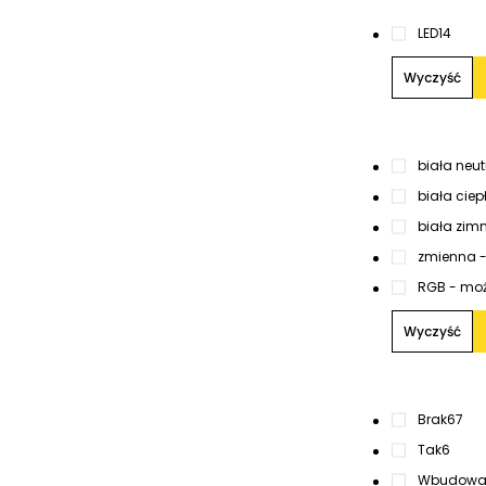
LED
14
Wyczyść
biała neu
biała ciep
biała zim
zmienna 
RGB - moż
Wyczyść
Brak
67
Tak
6
Wbudowan