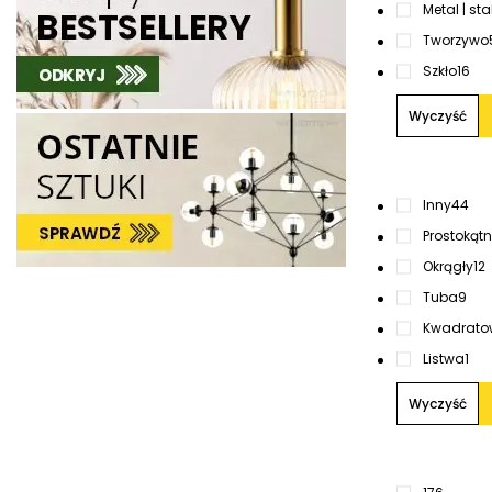
Metal | sta
Tworzywo
Szkło
16
Wyczyść
Inny
44
Prostokąt
Okrągły
12
Tuba
9
Kwadrato
Listwa
1
Wyczyść