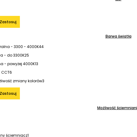
Zastosuj
Barwa światła
tralna - 3300 - 4000K
44
ła - do 3300K
25
na - powyżej 4000K
13
- CCT
6
liwość zmiany kolorów
3
Zastosuj
Możliwość ściemnian
y ściemniacz
1