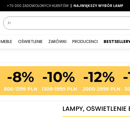
+70 000 ZADOWOLONYCH KLIENTÓW
-7%
|
LATO7
| NAJWIĘKSZY WYBÓR LAMP
|
MEBLE
OŚWIETLENIE
ŻARÓWKI
PRODUCENCI
BESTSELLER
LAMPY, OŚWIETLENIE