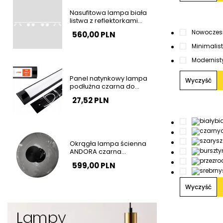
Nasufitowa lampa biała
listwa z reflektorkami
ANDI tubki kule szklane do
Nowoczes
560,00 PLN
sypialni K-5498
Minimalis
Modernist
Panel natynkowy lampa
Wyczyść
podłużna czarna do
garażu 120cm 36W 4000K
27,52 PLN
barwa neutralna SLP2934
bi
sz
Okrągła lampa ścienna
ANDORA czarna
przydymiona LED 12W
599,00 PLN
3000K szkalna
nowoczesna AZ6891
Wyczyść