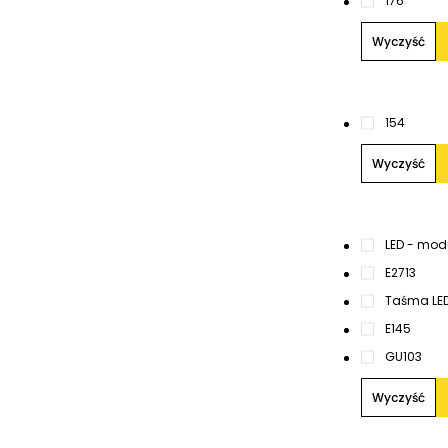
1
76
Wyczyść
1
54
Wyczyść
LED - mod
E27
13
Taśma LE
E14
5
GU10
3
Wyczyść