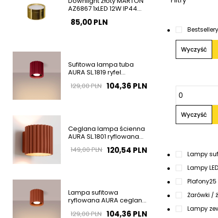
Filtry
Downlight złoty MARTON
AZ6867 1xLED 12W IP44
natynkowa tuba
85,00 PLN
Bestseller
Wyczyść
Sufitowa lampa tuba
AURA SL.1819 ryfel
burgundowa GU10
104,36 PLN
129,00 PLN
Wyczyść
Ceglana lampa ścienna
AURA SL.1801 ryflowana
1xG9 na korytarz
120,54 PLN
149,00 PLN
Lampy suf
Lampy LED 
Plafony
25
Lampa sufitowa
Żarówki / 
ryflowana AURA ceglana
SL.1799 tubka 1xGU10
Lampy zew
104,36 PLN
129,00 PLN