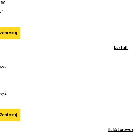
l
59
54
Zastosuj
Kształt
ny
22
wy
2
Zastosuj
Ilość żarówek