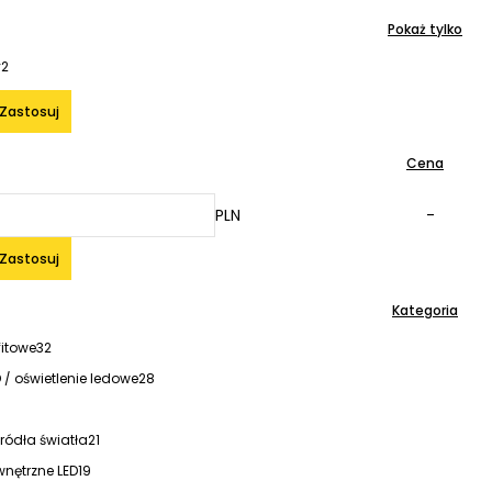
Pokaż tylko
y
2
Zastosuj
Cena
PLN
-
Zastosuj
Kategoria
itowe
32
/ oświetlenie ledowe
28
źródła światła
21
nętrzne LED
19