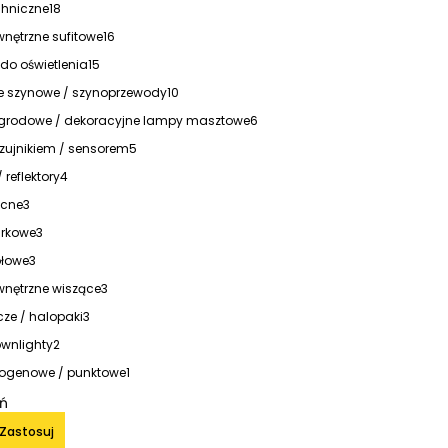
hniczne
18
nętrzne sufitowe
16
do oświetlenia
15
ie szynowe / szynoprzewody
10
ogrodowe / dekoracyjne lampy masztowe
6
zujnikiem / sensorem
5
/ reflektory
4
ocne
3
urkowe
3
ołowe
3
nętrzne wiszące
3
cze / halopaki
3
ownlighty
2
ogenowe / punktowe
1
iń
Zastosuj