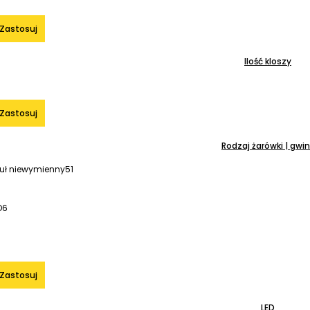
Zastosuj
Ilość kloszy
Zastosuj
Rodzaj żarówki | gwin
uł niewymienny
51
D
6
Zastosuj
LED