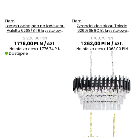
Elem
Elem
Lampa zwisająca na łańcuchu
Żyrandol do salonu Toledo
Valetta 6268/8 TR kryształowa
6260/6E 8C BL kryształowe
złoty
chrom czarny
2 220,00 PLN
1 703,75 PLN
1 776,00 PLN
/ szt.
1 363,00 PLN
/ szt.
Najniższa cena:
1 776,74 PLN
Najniższa cena:
1 363,00 PLN
Dostępne