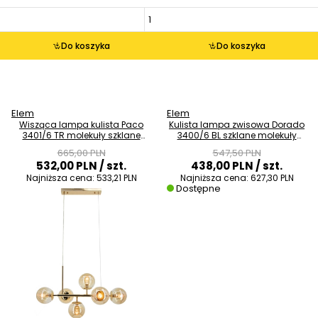
Do koszyka
Do koszyka
Elem
Elem
Wisząca lampa kulista Paco
Kulista lampa zwisowa Dorado
3401/6 TR molekuły szklane
3400/6 BL szklane molekuły
złota
czarne
665,00 PLN
547,50 PLN
532,00 PLN
/ szt.
438,00 PLN
/ szt.
Najniższa cena:
533,21 PLN
Najniższa cena:
627,30 PLN
Dostępne