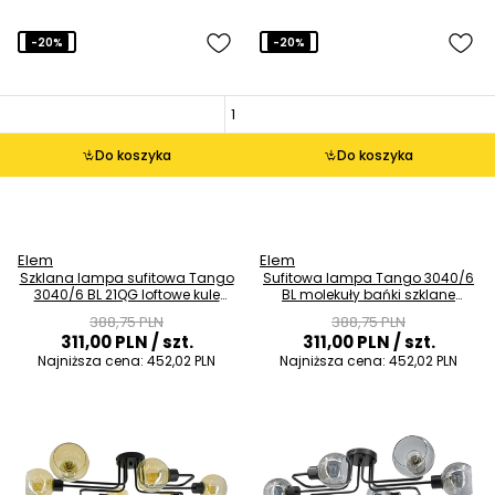
-20%
-20%
Do koszyka
Do koszyka
Elem
Elem
Szklana lampa sufitowa Tango
Sufitowa lampa Tango 3040/6
3040/6 BL 21QG loftowe kule
BL molekuły bańki szklane
szklane czarne
czarne przydymione
388,75 PLN
388,75 PLN
311,00 PLN
/ szt.
311,00 PLN
/ szt.
Najniższa cena:
452,02 PLN
Najniższa cena:
452,02 PLN