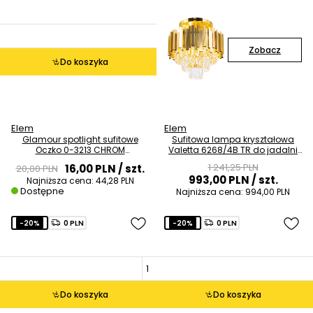
Zobacz
Do koszyka
Elem
Elem
Glamour spotlight sufitowe
Sufitowa lampa kryształowa
Oczko 0-3213 CHROM
Valetta 6268/4B TR do jadalni
kryształowy chrom
złoty
1 241,25 PLN
16,00 PLN
/ szt.
20,00 PLN
993,00 PLN
/ szt.
Najniższa cena:
44,28 PLN
Dostępne
Najniższa cena:
994,00 PLN
-20%
0 PLN
-20%
0 PLN
Do koszyka
Do koszyka