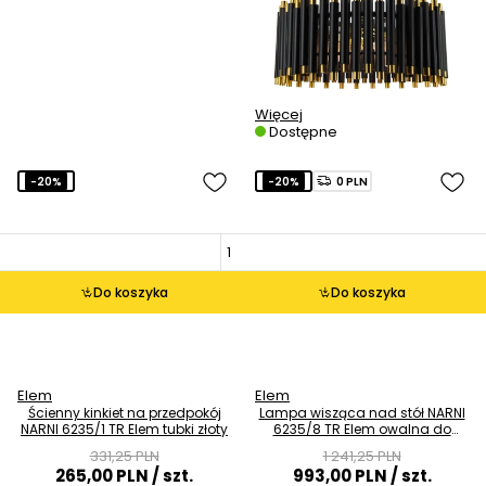
Więcej
Dostępne
-20%
-20%
0 PLN
Do koszyka
Do koszyka
Elem
Elem
Ścienny kinkiet na przedpokój
Lampa wisząca nad stół NARNI
NARNI 6235/1 TR Elem tubki złoty
6235/8 TR Elem owalna do
salonu złoty
331,25 PLN
1 241,25 PLN
265,00 PLN
/ szt.
993,00 PLN
/ szt.