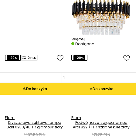
Więcej
Dostępne
-20%
0 PLN
-20%
Do koszyka
Do koszyka
Elem
Elem
Kryształowa sufitowa lampa
Podwójna zwisająca lampa
Bari 6230/4B TR glamour złoty
Arci 8221/1 TR szklane kule złoty
1 137,50 PLN
171,25 PLN