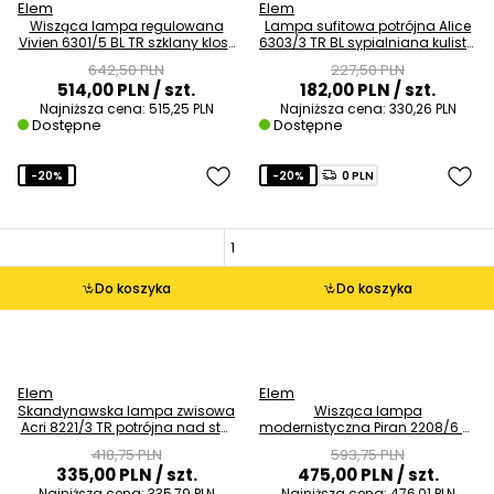
Elem
Elem
Wisząca lampa regulowana
Lampa sufitowa potrójna Alice
Vivien 6301/5 BL TR szklany klosz
6303/3 TR BL sypialniana kulista
kaskada złoty czarny
czarno złota
642,50 PLN
227,50 PLN
514,00 PLN
/ szt.
182,00 PLN
/ szt.
Najniższa cena:
515,25 PLN
Najniższa cena:
330,26 PLN
Dostępne
Dostępne
-20%
-20%
0 PLN
Do koszyka
Do koszyka
Elem
Elem
Skandynawska lampa zwisowa
Wisząca lampa
Acri 8221/3 TR potrójna nad stół
modernistyczna Piran 2208/6 BL
szklana złota
TR salonowa gold black
418,75 PLN
593,75 PLN
335,00 PLN
/ szt.
475,00 PLN
/ szt.
Najniższa cena:
335,79 PLN
Najniższa cena:
476,01 PLN