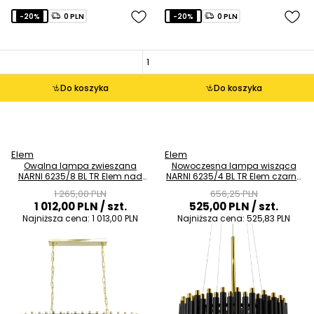
-20%
0 PLN
-20%
0 PLN
Do koszyka
Do koszyka
Elem
Elem
Owalna lampa zwieszana
Nowoczesna lampa wisząca
NARNI 6235/8 BL TR Elem nad
NARNI 6235/4 BL TR Elem czarny
stół czarny złoty
okrąg złoty
1 265,00 PLN
656,25 PLN
1 012,00 PLN
/ szt.
525,00 PLN
/ szt.
Najniższa cena:
1 013,00 PLN
Najniższa cena:
525,83 PLN