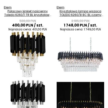
Elem
Elem
Pałacowy kinkiet naścienny
Kryształowa lampa wisząca
Toledo 6260/1 TR BL kryształowy
TOLEDO 6260/8 8C BL czarny
złoty czarny
chrom przezroczysty
500,00 PLN
2 185,00 PLN
400,00 PLN
/ szt.
1 748,00 PLN
/ szt.
Najniższa cena:
401,00 PLN
Najniższa cena:
1 749,00 PLN