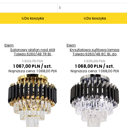
Do koszyka
Do koszyka
Elem
Elem
Salonowy plafon nad stół
Kryształowa sufitowa lampa
Toledo 6260/4B TR BL
Toledo 6260/4B 8C BL do
kryształowy złoty czarny
salonu czarny chrom
1 333,75 PLN
1 335,00 PLN
1 067,00 PLN
/ szt.
1 068,00 PLN
/ szt.
Najniższa cena:
1 068,00 PLN
Najniższa cena:
1 068,00 PLN