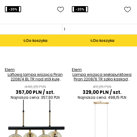
-20%
-20%
Do koszyka
Do koszyka
Elem
Elem
Loftowa lampa wisząca Piran
Lampa wisząca wielopunktowa
2208/4 BL TR nad stół kule
Piran 2208/6 TR szkło kaskada
szklane czarny złoty
złoto
446,25 PLN
411,25 PLN
357,00 PLN
/ szt.
329,00 PLN
/ szt.
Najniższa cena:
357,93 PLN
Najniższa cena:
498,15 PLN