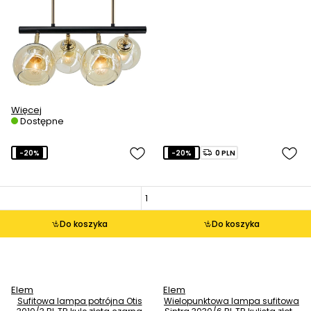
Więcej
Dostępne
-20%
-20%
0 PLN
Do koszyka
Do koszyka
Elem
Elem
Sufitowa lampa potrójna Otis
Wielopunktowa lampa sufitowa