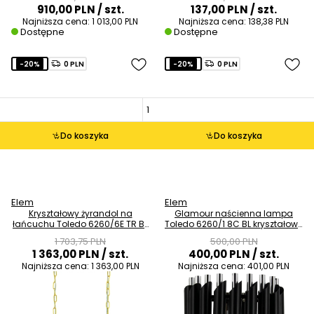
910,00 PLN
/ szt.
137,00 PLN
/ szt.
Najniższa cena:
1 013,00 PLN
Najniższa cena:
138,38 PLN
Dostępne
Dostępne
-20%
0 PLN
-20%
0 PLN
Do koszyka
Do koszyka
Elem
Elem
Kryształowy żyrandol na
Glamour naścienna lampa
łańcuchu Toledo 6260/6E TR BL
Toledo 6260/1 8C BL kryształowy
czarny złoty
czarny chrom
1 703,75 PLN
500,00 PLN
1 363,00 PLN
/ szt.
400,00 PLN
/ szt.
Najniższa cena:
1 363,00 PLN
Najniższa cena:
401,00 PLN