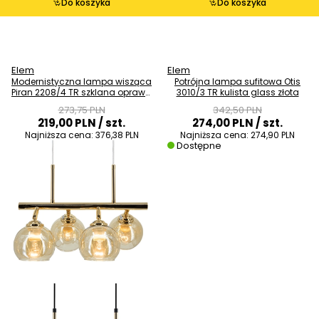
Do koszyka
Do koszyka
Elem
Elem
Modernistyczna lampa wisząca
Potrójna lampa sufitowa Otis
Piran 2208/4 TR szklana oprawa
3010/3 TR kulista glass złota
złota
273,75 PLN
342,50 PLN
219,00 PLN
/ szt.
274,00 PLN
/ szt.
Najniższa cena:
376,38 PLN
Najniższa cena:
274,90 PLN
Dostępne