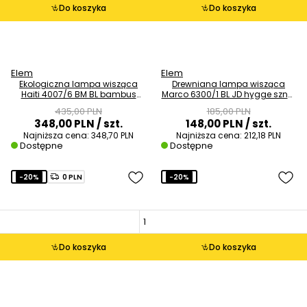
Do koszyka
Do koszyka
Elem
Elem
Ekologiczna lampa wisząca
Drewniana lampa wisząca
Haiti 4007/6 BM BL bambus
Marco 6300/1 BL JD hygge sznur
sznur czarno beżowa
regulacja czarny brązowy
435,00 PLN
185,00 PLN
348,00 PLN
/ szt.
148,00 PLN
/ szt.
Najniższa cena:
348,70 PLN
Najniższa cena:
212,18 PLN
Dostępne
Dostępne
-20%
0 PLN
-20%
Do koszyka
Do koszyka