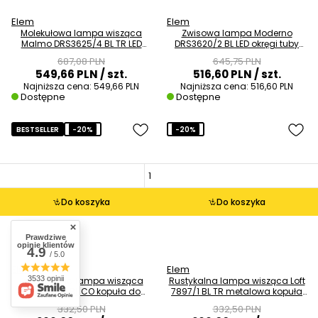
Elem
Elem
Molekułowa lampa wisząca
Zwisowa lampa Moderno
Malmo DRS3625/4 BL TR LED
DRS3620/2 BL LED okręgi tuby
czarna złota
czarna
687,08 PLN
645,75 PLN
549,66 PLN
/ szt.
516,60 PLN
/ szt.
Najniższa cena:
549,66 PLN
Najniższa cena:
516,60 PLN
Dostępne
Dostępne
BESTSELLER
-20%
-20%
Do koszyka
Do koszyka
Prawdziwe
opinie klientów
4.9
/ 5.0
Elem
Elem
3533 opinii
Industrialna lampa wisząca
Rustykalna lampa wisząca Loft
Loft 7897/1 BL CO kopuła do
7897/1 BL TR metalowa kopuła
salonu mosiądz
złota
332,50 PLN
332,50 PLN