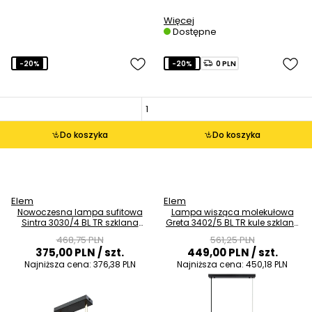
Więcej
Dostępne
-20%
-20%
0 PLN
Do koszyka
Do koszyka
Elem
Elem
Nowoczesna lampa sufitowa
Lampa wisząca molekułowa
Sintra 3030/4 BL TR szklana
Greta 3402/5 BL TR kule szklane
balls czarna złota
czarno złote
468,75 PLN
561,25 PLN
375,00 PLN
/ szt.
449,00 PLN
/ szt.
Najniższa cena:
376,38 PLN
Najniższa cena:
450,18 PLN