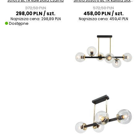
3010/3 BL TR kule złota czarna
Sintra 3030/6 BL TR kulista złota
czarna
372,50 PLN
572,50 PLN
298,00 PLN
/ szt.
458,00 PLN
/ szt.
Najniższa cena:
298,89 PLN
Najniższa cena:
459,41 PLN
Dostępne