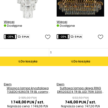
Więcej
Więcej
Dostępne
Dostępne
-20%
0 PLN
-20%
0 PLN
Do koszyka
Do koszyka
Elem
Elem
Wisząca lampa kryształowa
Sufitowa lampa okręgi RING
TOLEDO 6260/8 TR BL czarny
DRS2032/4 TR BL LED 75W 3200-
złoty przezroczysty
7600K czarny złoty
2 185,00 PLN
932,50 PLN
1 748,00 PLN
/ szt.
746,00 PLN
/ szt.
Najniższa cena:
1 749,06 PLN
Najniższa cena:
747,00 PLN