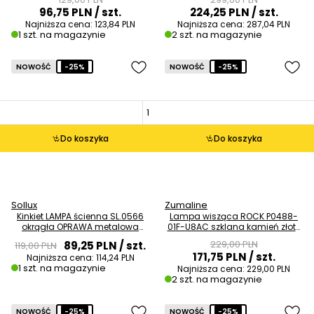
96,75 PLN
/ szt.
224,25 PLN
/ szt.
Najniższa cena:
123,84 PLN
Najniższa cena:
287,04 PLN
1 szt. na magazynie
2 szt. na magazynie
NOWOŚĆ
-25%
NOWOŚĆ
-25%
Do koszyka
Do koszyka
Sollux
Zumaline
Kinkiet LAMPA ścienna SL.0566
Lampa wisząca ROCK P0488-
okrągła OPRAWA metalowa
01F-U8AC szklana kamień złoty
tuba grafitowa OUTLET
przezroczysty OUTLET
229,00 PLN
89,25 PLN
/ szt.
119,00 PLN
171,75 PLN
/ szt.
Najniższa cena:
114,24 PLN
1 szt. na magazynie
Najniższa cena:
229,00 PLN
2 szt. na magazynie
NOWOŚĆ
-25%
NOWOŚĆ
-25%