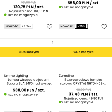
161,00 PLN
558,00 PLN
/ szt.
120,75 PLN
/ szt.
2 szt. na magazynie
Najniższa cena:
161,00 PLN
1 szt. na magazynie
NOWOŚĆ
24H
NOWOŚĆ
-25%
Do koszyka
Do koszyka
Ummo Lighting
Zumaline
Lampa wisząca do jadalni
Bezprzewodowa lampka
Supuru SUA124P0 nad wyspę
stołowa CRYSTAL NHTD-N08-G
bordowa czarna OUTLET
LED 1W 3000K IP44 złota OUTLET
49,90 PLN
538,00 PLN
/ szt.
37,43 PLN
/ szt.
1 szt. na magazynie
Najniższa cena:
49,90 PLN
2 szt. na magazynie