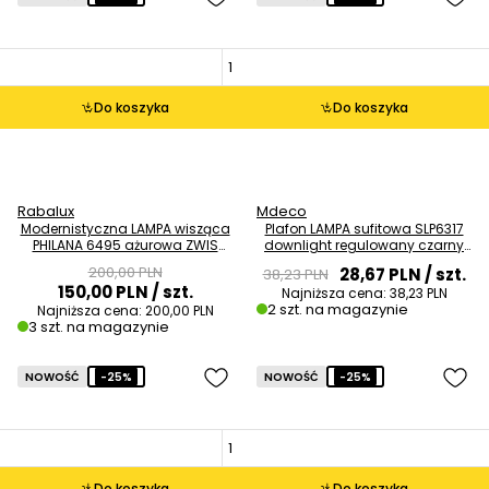
Do koszyka
Do koszyka
Rabalux
Mdeco
Modernistyczna LAMPA wisząca
Plafon LAMPA sufitowa SLP6317
PHILANA 6495 ażurowa ZWIS
downlight regulowany czarny
kula ball złoty przezroczysty
OUTLET
200,00 PLN
28,67 PLN
/ szt.
38,23 PLN
OUTLET
150,00 PLN
/ szt.
Najniższa cena:
38,23 PLN
2 szt. na magazynie
Najniższa cena:
200,00 PLN
3 szt. na magazynie
NOWOŚĆ
-25%
NOWOŚĆ
-25%
Do koszyka
Do koszyka