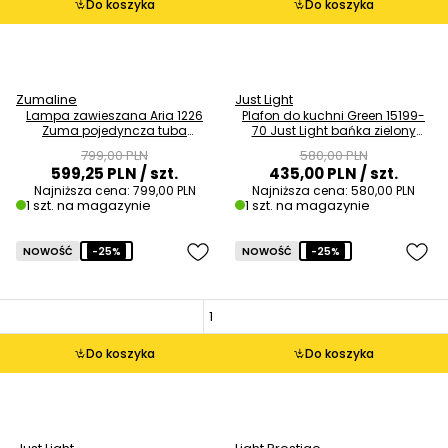
Do koszyka
Do koszyka
Zumaline
Just Light
Lampa zawieszana Aria 1226
Plafon do kuchni Green 15199-
Zuma pojedyncza tuba
70 Just Light bańka zielony
przezroczysty tytanowy OUTLET
drewniany szary OUTLET
799,00 PLN
580,00 PLN
599,25 PLN
/ szt.
435,00 PLN
/ szt.
Najniższa cena:
799,00 PLN
Najniższa cena:
580,00 PLN
1 szt. na magazynie
1 szt. na magazynie
NOWOŚĆ
-25%
NOWOŚĆ
-25%
Do koszyka
Do koszyka