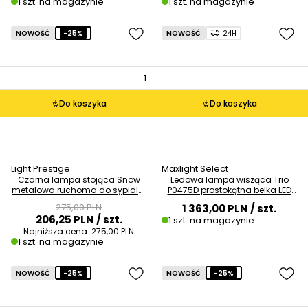
1 szt. na magazynie
1 szt. na magazynie
NOWOŚĆ
-25%
NOWOŚĆ
24H
Do koszyka
Do koszyka
Light Prestige
Maxlight Select
Czarna lampa stojąca Snow
Ledowa lampa wisząca Trio
metalowa ruchoma do sypialni
P0475D prostokątna belka LED
OUTLET
12W 3000K złota OUTLET
275,00 PLN
1 363,00 PLN
/ szt.
206,25 PLN
/ szt.
1 szt. na magazynie
Najniższa cena:
275,00 PLN
1 szt. na magazynie
NOWOŚĆ
-25%
NOWOŚĆ
-25%