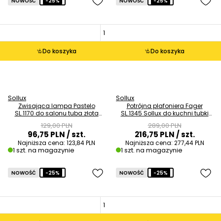
NOWOŚĆ
-25%
NOWOŚĆ
-25%
Do koszyka
Do koszyka
Sollux
Sollux
Zwisająca lampa Pastelo
Potrójna plafoniera Fager
SL.1170 do salonu tuba złota
SL.1345 Sollux do kuchni tubki
OUTLET
czarna OUTLET
129,00 PLN
289,00 PLN
96,75 PLN
/ szt.
216,75 PLN
/ szt.
Najniższa cena:
123,84 PLN
Najniższa cena:
277,44 PLN
1 szt. na magazynie
1 szt. na magazynie
NOWOŚĆ
-25%
NOWOŚĆ
-25%