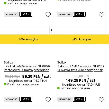
1 szt. na magazynie
NOWOŚĆ
-25%
NOWOŚĆ
-25%
Do koszyka
Do koszyka
Sollux
Sollux
Kinkiet LAMPA ścienna SL.0059
Szklana LAMPA wisząca SL.0249
metalowa OPRAWA przyścienna
OPRAWA zwis kula szampańska
kostka cube biała OUTLET
OUTLET
199,00 PLN
89,25 PLN
/ szt.
119,00 PLN
149,25 PLN
/ szt.
Najniższa cena:
114,24 PLN
10 szt. na magazynie
Najniższa cena:
191,04 PLN
1 szt. na magazynie
NOWOŚĆ
-25%
NOWOŚĆ
-25%