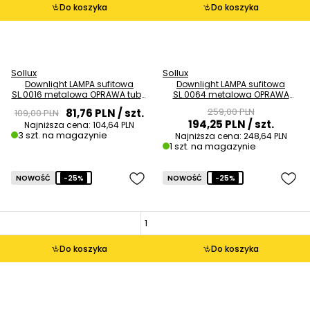
Do koszyka
Do koszyka
Sollux
Sollux
Downlight LAMPA sufitowa
Downlight LAMPA sufitowa
SL.0016 metalowa OPRAWA tuba
SL.0064 metalowa OPRAWA
czarna
kostki szare OUTLET
259,00 PLN
81,76 PLN
/ szt.
109,00 PLN
194,25 PLN
/ szt.
Najniższa cena:
104,64 PLN
3 szt. na magazynie
Najniższa cena:
248,64 PLN
1 szt. na magazynie
NOWOŚĆ
-25%
NOWOŚĆ
-25%
Do koszyka
Do koszyka