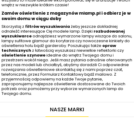
wszystko to może idealnie wkomponować się w aranżacje Twoich
wnętrz w niezwykle krótkim czasie!
Zamów oświetlenie z magazynów mlamp.pl i odbierz je w
swoim domu w ciągu doby
Skorzystaj z
filtrów wyszukiwania
żeby jeszcze dokładniej
odnaleźć interesujące Cię modele lamp. Dzięki
rozbudowanej
wyszukiwarce
odnajdziesz wymarzone lampy wiszące do salonu,
lampy sufitowe glamour do korytarza czy nowoczesne kinkiety do
oświetlenia holu bądź garderoby. Poszukując także
opraw
technicznych
z łatwością wyszukasz niewielkie reflektorki czy
oświetlenie szynowe
idealne do wnętrz Twojego domu i
przestrzeni wokół niego. Jeśli masz pytania odnośnie oferowanych
przez nas modeli lub chciałbyś, abyśmy doradzili Ci odpowiednie
rozwiązania oświetleniowe skontaktuj się z nami poprzez czat,
telefonicznie, przez
Formularz Kontaktowy
bądź mailowo. Z
przyjemnością odpowiemy na każde Twoje pytanie,
zaproponujemy najlepsze oświetlenie dostosowane do Twoich
potrzeb oraz pomożemy przy wyborze wymarzonych lamp do
Twojego domu.
NASZE MARKI