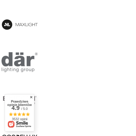
Prawdziwe
opinie klientów
4.9
/ 5.0
3532 opinii