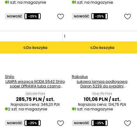
1 szt. na magazynie
1 szt. na magazynie
NOWOŚĆ
-25%
NOWOŚĆ
-25%
Do koszyka
Do koszyka
Shilo
Rabalux
LAMPA wisząca NODA 5542 Shilo
Łukowa lampa podłogowa
sopel OPRAWA tuba czarna
Daron 5239 do sypialni
OUTLET
metalowa biała OUTLET
381,00 PLN
134,75 PLN
285,75 PLN
/ szt.
101,06 PLN
/ szt.
Najniższa cena:
346,33 PLN
Najniższa cena:
134,75 PLN
2 szt. na magazynie
1 szt. na magazynie
NOWOŚĆ
-25%
NOWOŚĆ
-25%