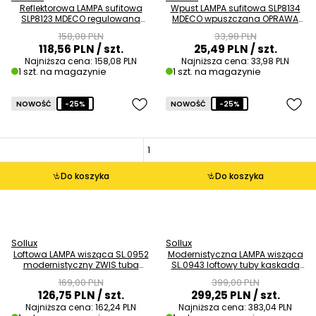
Reflektorowa LAMPA sufitowa
Wpust LAMPA sufitowa SLP8134
SLP8123 MDECO regulowana
MDECO wpuszczana OPRAWA
OPRAWA metalowa listwa biała
regulowana do zabudowy
158,08 PLN
33,98 PLN
czarna OUTLET
118,56 PLN
/ szt.
25,49 PLN
/ szt.
Najniższa cena:
158,08 PLN
Najniższa cena:
33,98 PLN
1 szt. na magazynie
1 szt. na magazynie
NOWOŚĆ
-25%
NOWOŚĆ
-25%
Do koszyka
Do koszyka
Sollux
Sollux
Loftowa LAMPA wisząca SL.0952
Modernistyczna LAMPA wisząca
modernistyczny ZWIS tuba
SL.0943 loftowy tuby kaskada
czarna złota OUTLET
czarna chrom OUTLET
169,00 PLN
399,00 PLN
126,75 PLN
/ szt.
299,25 PLN
/ szt.
Najniższa cena:
162,24 PLN
Najniższa cena:
383,04 PLN