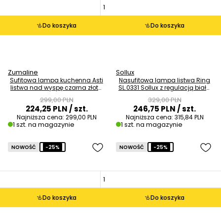
Do koszyka
Do koszyka
Zumaline
Sollux
Sufitowa lampa kuchenna Asti
Nasufitowa lampa listwa Ring
listwa nad wyspę czarna złota
SL.0331 Sollux z regulacją biała
OUTLET
OUTLET
299,00 PLN
329,00 PLN
224,25 PLN
/ szt.
246,75 PLN
/ szt.
Najniższa cena:
299,00 PLN
Najniższa cena:
315,84 PLN
1 szt. na magazynie
1 szt. na magazynie
NOWOŚĆ
-25%
NOWOŚĆ
-25%
Do koszyka
Do koszyka