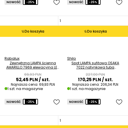
NOWOŚĆ
-25%
NOWOŚĆ
-25%
Do koszyka
Do koszyka
Rabalux
Shilo
Zewnętrzna LAMPA ścienna
Spot LAMPA sufitowa OSAKA
AMARILLO 7969 elewacyjna LED
7022 natynkowa tuba
1,5W 3000K z czujnikiem ruchu
DOWNLIGHT biały OUTLET
69,93 PLN
227,00 PLN
IP44 czarny OUTLET
52,45 PLN
/ szt.
170,25 PLN
/ szt.
Najniższa cena:
69,93 PLN
Najniższa cena:
206,34 PLN
1 szt. na magazynie
1 szt. na magazynie
NOWOŚĆ
-25%
NOWOŚĆ
-25%