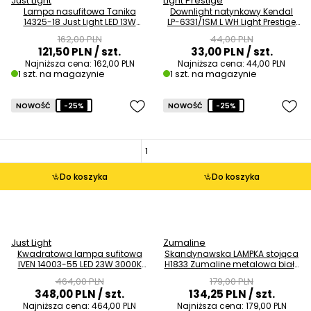
Just Light
Light Prestige
Lampa nasufitowa Tanika
Downlight natynkowy Kendal
14325-18 Just Light LED 13W
LP-6331/1SM L WH Light Prestige
3000K krążek czarna OUTLET
tuba biała OUTLET
162,00 PLN
44,00 PLN
121,50 PLN
/ szt.
33,00 PLN
/ szt.
Najniższa cena:
162,00 PLN
Najniższa cena:
44,00 PLN
1 szt. na magazynie
1 szt. na magazynie
NOWOŚĆ
-25%
NOWOŚĆ
-25%
Do koszyka
Do koszyka
Just Light
Zumaline
Kwadratowa lampa sufitowa
Skandynawska LAMPKA stojąca
IVEN 14003-55 LED 23W 3000K
H1833 Zumaline metalowa biały
biały srebrny OUTLET
brązowy OUTLET
464,00 PLN
179,00 PLN
348,00 PLN
/ szt.
134,25 PLN
/ szt.
Najniższa cena:
464,00 PLN
Najniższa cena:
179,00 PLN