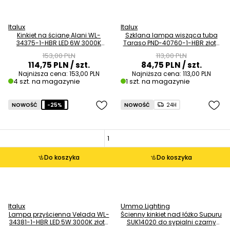
Italux
Italux
Kinkiet na ścianę Alani WL-
Szklana lampa wisząca tuba
34375-1-HBR LED 6W 3000K
Taraso PND-40760-1-HBR złoty
szklany złoty OUTLET
przezroczysty OUTLET
153,00 PLN
113,00 PLN
114,75 PLN
/ szt.
84,75 PLN
/ szt.
Najniższa cena:
153,00 PLN
Najniższa cena:
113,00 PLN
4 szt. na magazynie
1 szt. na magazynie
NOWOŚĆ
-25%
NOWOŚĆ
24H
Do koszyka
Do koszyka
Italux
Ummo Lighting
Lampa przyścienna Velada WL-
Ścienny kinkiet nad łóżko Supuru
34381-1-HBR LED 5W 3000K złoty
SUK14020 do sypialni czarny
bursztynowy OUTLET
bordowy OUTLET