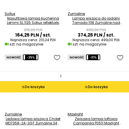
Sollux
Zumaline
Nasufitowa lampa kuchenna
Lampa wisząca do jadalni
Lemmi SL.1125 Sollux reflektorki
Tornado 1118 Zumaline nad
białe OUTLET
wyspę czarna OUTLET
219,00 PLN
499,00 PLN
164,25 PLN
/ szt.
374,25 PLN
/ szt.
Najniższa cena:
210,24 PLN
Najniższa cena:
499,00 PLN
1 szt. na magazynie
1 szt. na magazynie
NOWOŚĆ
-25%
NOWOŚĆ
-31%
Do koszyka
Do koszyka
Zumaline
Maxlight
Ledowa lampa wisząca Cholet
Zwisowa lampa loftowa
MD7358-2A-3GT Zumaline 34W
Campanila P0511 Maxlight
3000K ringi złote OUTLET
szklana mosiądz przydymiona