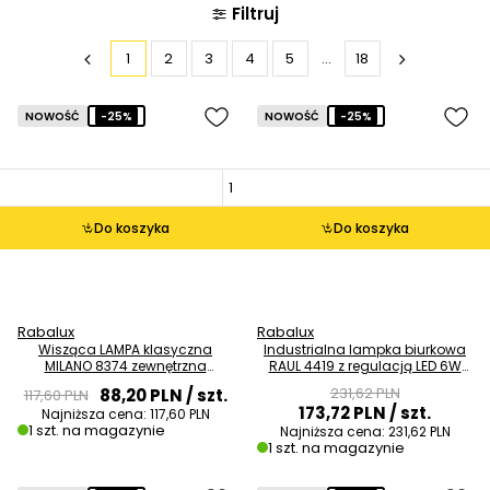
Filtruj
1
2
3
4
5
...
18
NOWOŚĆ
-25%
NOWOŚĆ
-25%
Do koszyka
Do koszyka
Rabalux
Rabalux
Wisząca LAMPA klasyczna
Industrialna lampka biurkowa
MILANO 8374 zewnętrzna
RAUL 4419 z regulacją LED 6W
latarenka outdoor złoto
4000K czarna OUTLET
231,62 PLN
88,20 PLN
/ szt.
117,60 PLN
antyczne OUTLET
173,72 PLN
/ szt.
Najniższa cena:
117,60 PLN
1 szt. na magazynie
Najniższa cena:
231,62 PLN
1 szt. na magazynie