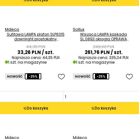
Mdeco
Sollux
Sufitowa LAMPA plafon SLP6315
Wisząca LAMPA kaskada
downlight prostokątny
SL.0893 okrągła OPRAWA
regulowany biały OUTLET
metalowy ZWIS tuby czarne
44,35 PLN
349,00 PLN
złote OUTLET
33,26 PLN
/ szt.
261,76 PLN
/ szt.
Najniższa cena:
44,35 PLN
Najniższa cena:
335,04 PLN
1 szt. na magazynie
1 szt. na magazynie
NOWOŚĆ
-25%
NOWOŚĆ
-25%
Do koszyka
Do koszyka
Mdeco
Mdeco