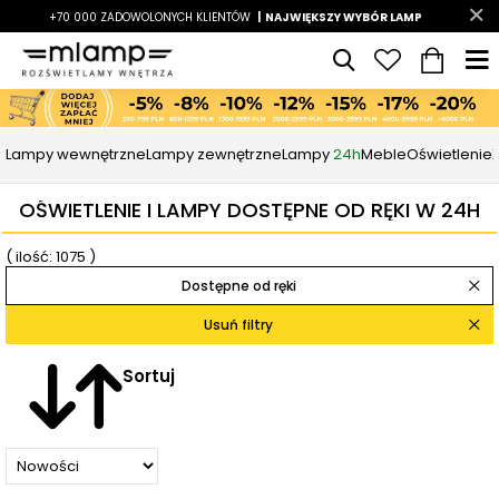
-7%
+70 000 ZADOWOLONYCH KLIENTÓW
|
LATO7
| NAJWIĘKSZY WYBÓR LAMP
|
Lampy wewnętrzne
Lampy zewnętrzne
Lampy
24h
Meble
Oświetlenie
OŚWIETLENIE I LAMPY DOSTĘPNE OD RĘKI W 24H
( ilość: 1075 )
Dostępne od ręki
Usuń filtry
Sortuj