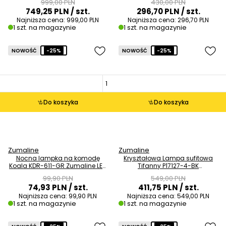
999,00 PLN
430,00 PLN
OUTLET
749,25 PLN
/ szt.
296,70 PLN
/ szt.
Najniższa cena:
999,00 PLN
Najniższa cena:
296,70 PLN
1 szt. na magazynie
1 szt. na magazynie
NOWOŚĆ
-25%
NOWOŚĆ
-25%
Do koszyka
Do koszyka
Zumaline
Zumaline
Nocna lampka na komodę
Kryształowa Lampa sufitowa
Koala KDR-611-GR Zumaline LED
Tifanny P17127-4-BK
3W 4000K biała szara OUTLET
przezroczysty czarny OUTLET
99,90 PLN
549,00 PLN
74,93 PLN
/ szt.
411,75 PLN
/ szt.
Najniższa cena:
99,90 PLN
Najniższa cena:
549,00 PLN
1 szt. na magazynie
1 szt. na magazynie