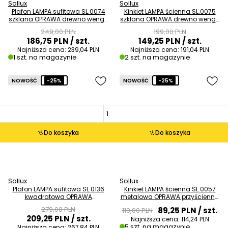
Sollux
Sollux
Plafon LAMPA sufitowa SL.0074
Kinkiet LAMPA ścienna SL.0075
szklana OPRAWA drewno wenge
szklana OPRAWA drewno wenge
OUTLET
OUTLET
249,00 PLN
199,00 PLN
186,75 PLN
/ szt.
149,25 PLN
/ szt.
Najniższa cena:
239,04 PLN
Najniższa cena:
191,04 PLN
1 szt. na magazynie
2 szt. na magazynie
NOWOŚĆ
-25%
NOWOŚĆ
-25%
Do koszyka
Do koszyka
Sollux
Sollux
Plafon LAMPA sufitowa SL.0136
Kinkiet LAMPA ścienna SL.0057
kwadratowa OPRAWA
metalowa OPRAWA przyścienna
natynkowa czarna OUTLET
kostka cube czarna OUTLET
279,00 PLN
89,25 PLN
/ szt.
119,00 PLN
209,25 PLN
/ szt.
Najniższa cena:
114,24 PLN
5 szt. na magazynie
Najniższa cena:
267,84 PLN