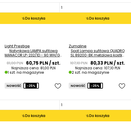
Do koszyka
Do koszyka
Light Prestige
Zumaline
Natynkowa LAMPA sufitowa
Spot Lampa sufitowa QUADRO
MANACOR LP-232/1D - 90 WH/GD
SL 89200-BK metalowa kostka
tuba downlight biały złoty
cube czarna OUTLET
60,75 PLN
/ szt.
80,33 PLN
/ szt.
81,00 PLN
107,10 PLN
OUTLET
Najniższa cena:
81,00 PLN
Najniższa cena:
107,10 PLN
1 szt. na magazynie
2 szt. na magazynie
NOWOŚĆ
-25%
NOWOŚĆ
-25%
Do koszyka
Do koszyka