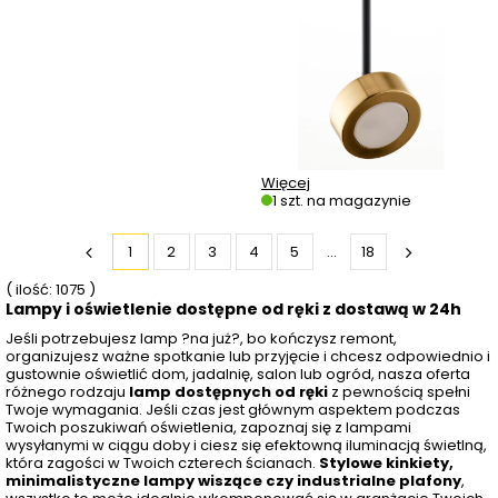
Więcej
1 szt. na magazynie
1
2
3
4
5
...
18
( ilość: 1075 )
Lampy i oświetlenie dostępne od ręki z dostawą w 24h
Jeśli potrzebujesz lamp ?na już?, bo kończysz remont,
organizujesz ważne spotkanie lub przyjęcie i chcesz odpowiednio i
gustownie oświetlić dom, jadalnię, salon lub ogród, nasza oferta
różnego rodzaju
lamp dostępnych od ręki
z pewnością spełni
Twoje wymagania. Jeśli czas jest głównym aspektem podczas
Twoich poszukiwań oświetlenia, zapoznaj się z lampami
wysyłanymi w ciągu doby i ciesz się efektowną iluminacją świetlną,
która zagości w Twoich czterech ścianach.
Stylowe kinkiety,
minimalistyczne lampy wiszące czy industrialne plafony
,