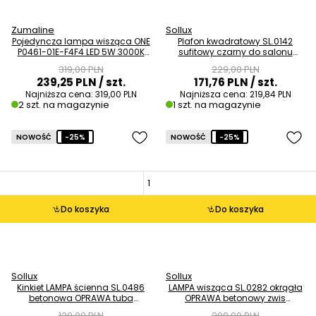
Zumaline
Sollux
Pojedyncza lampa wisząca ONE
Plafon kwadratowy SL.0142
P0461-01E-F4F4 LED 5W 3000K
sufitowy czarny do salonu
tuba srebrny OUTLET
OUTLET
319,00 PLN
229,00 PLN
239,25 PLN
/ szt.
171,76 PLN
/ szt.
Najniższa cena:
319,00 PLN
Najniższa cena:
219,84 PLN
2 szt. na magazynie
1 szt. na magazynie
NOWOŚĆ
-25%
NOWOŚĆ
-25%
Do koszyka
Do koszyka
Sollux
Sollux
Kinkiet LAMPA ścienna SL.0486
LAMPA wisząca SL.0282 okrągła
betonowa OPRAWA tuba
OPRAWA betonowy zwis
okrągła beton OUTLET
skandynawski beton OUTLET
129,00 PLN
299,00 PLN