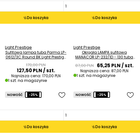
Do koszyka
Do koszyka
Light Prestige
Light Prestige
Sufitowa lampa tuba Parma LP-
Okrągła LAMPA sufitowa
0612/3C Round BK Light Prestige
MANACOR LP-232/1D - 130 tuba
LED zmienna barwa czarna
do jadalni metalowa biała
170,00 PLN
65,25 PLN
/ szt.
87,00 PLN
OUTLET
OUTLET
127,50 PLN
/ szt.
Najniższa cena:
87,00 PLN
1 szt. na magazynie
Najniższa cena:
170,00 PLN
1 szt. na magazynie
NOWOŚĆ
-25%
NOWOŚĆ
-25%
Do koszyka
Do koszyka