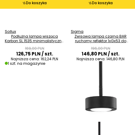
Do koszyka
Do koszyka
Sollux
Sigma
Podłużna lampa wisząca
Zwisowa lampa czarna BAR
Karbon SL.1535 minimalistyczna
ruchomy reflektor 1xGx53 do
tuba biała OUTLET
biura 41672
169,00 PLN
196,00 PLN
126,75 PLN
/ szt.
146,80 PLN
/ szt.
Najniższa cena:
162,24 PLN
Najniższa cena:
146,80 PLN
1 szt. na magazynie