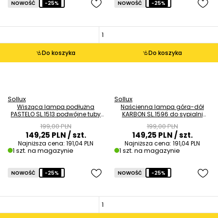
NOWOŚĆ
-25%
NOWOŚĆ
-25%
Do koszyka
Do koszyka
Sollux
Sollux
Wisząca lampa podłużna
Naścienna lampa góra-dół
PASTELO SL.1513 podwójne tuby
KARBON SL.1596 do sypialni
beżowe OUTLET
tubka beżowa OUTLET
199,00 PLN
199,00 PLN
149,25 PLN
/ szt.
149,25 PLN
/ szt.
Najniższa cena:
191,04 PLN
Najniższa cena:
191,04 PLN
1 szt. na magazynie
1 szt. na magazynie
NOWOŚĆ
-25%
NOWOŚĆ
-25%