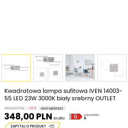
Kwadratowa lampa sufitowa IVEN 14003-
55 LED 23W 3000K biały srebrny OUTLET
464,00 PLN
-
25
%
oszczędzasz
348,00 PLN
brutto
ZAPYTAJ O PRODUKT