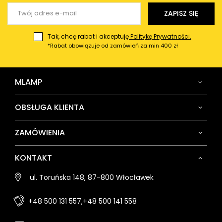
Wyślij opinię
ZAPISZ SIĘ
Tak, chcę rabat i akceptuję
Politykę Prywatności.
*Rabat obowiązuje od zamówień za min 400 zł
MLAMP
OBSŁUGA KLIENTA
ZAMÓWIENIA
KONTAKT
ul. Toruńska 148, 87-800 Włocławek
+48 500 131 557,
+48 500 141 558