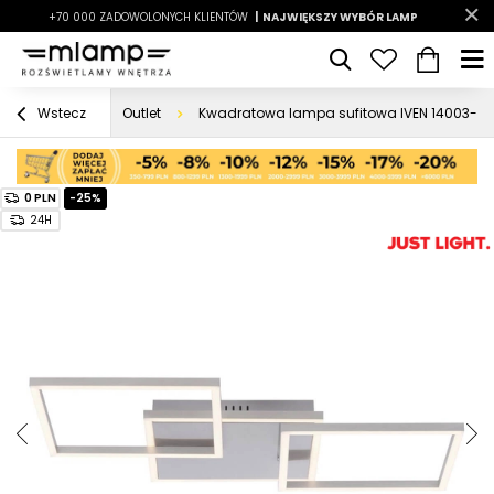
-7%
+70 000 ZADOWOLONYCH KLIENTÓW
|
LATO7
| NAJWIĘKSZY WYBÓR LAMP
|
Outlet
Kwadratowa lampa sufitowa IVEN 14003-55 
Wstecz
0 PLN
-25%
24H