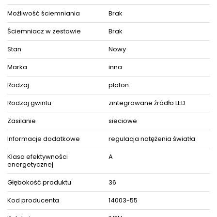
Możliwość ściemniania
Brak
ZOBACZ PODOBNE PRODUKTY W KATEGORIACH
Ściemniacz w zestawie
Brak
Stan
Nowy
Marka
inna
Rodzaj
plafon
Rodzaj gwintu
zintegrowane źródło LED
Zasilanie
sieciowe
Informacje dodatkowe
regulacja natężenia światła
Klasa efektywności
A
energetycznej
Głębokość produktu
36
Kod producenta
14003-55