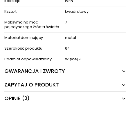
Kolekcja
IVEN
Kształt
kwadratowy
Maksymalna moc
7
pojedynczego źródła światła
Materiał dominujący
metal
Szerokość produktu
64
Podmiot odpowiedzialny
Więcej
GWARANCJA I ZWROTY
ZAPYTAJ O PRODUKT
24 MIESIĄCE
Producent gwarantuje naprawę lub wymianę sprzętu
OPINIE
(0)
Masz pytania odnośnie produktu, oferty lub współpracy z
do 24 miesięcy od daty zakupu. Skontaktuj się ze
nami?
sklepem za pośrednictwem formularza reklamacji
Napisz odpowiemy najszybciej jak to możliwe.
aby
zamówić kuriera który odbierze sprzęt z Twojego
domu.
NAPISZ SWOJĄ OPINIĘ
E-mail