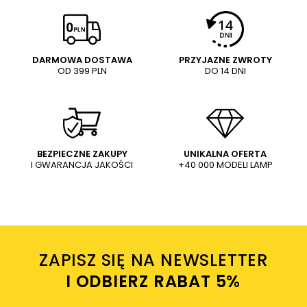
Twoja ocena:
5/5
Pytanie
DARMOWA DOSTAWA
PRZYJAZNE ZWROTY
OD 399 PLN
DO 14 DNI
Treść twojej opinii
WYŚLIJ
Dodaj własne zdjęcie produktu:
BEZPIECZNE ZAKUPY
UNIKALNA OFERTA
I GWARANCJA JAKOŚCI
+40 000 MODELI LAMP
Wysyłając wiadomość akceptujesz
politykę prywatności
sklepu mlamp.pl
Twoje imię
ZAPISZ SIĘ NA NEWSLETTER
Twój email
I ODBIERZ RABAT 5%ㅤ