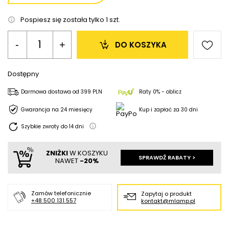
Pospiesz się została tylko
1
szt.
-
+
DO KOSZYKA
Dostępny
Darmowa dostawa
od
399 PLN
Raty 0% - oblicz
Gwarancja na 24 miesięcy
Kup i zapłać za 30 dni
Szybkie zwroty do
14
dni
ZNIŻKI
W KOSZYKU
SPRAWDŹ RABATY >
NAWET
-20%
Zamów telefonicznie
Zapytaj o produkt
+48 500 131 557
kontakt@mlamp.pl