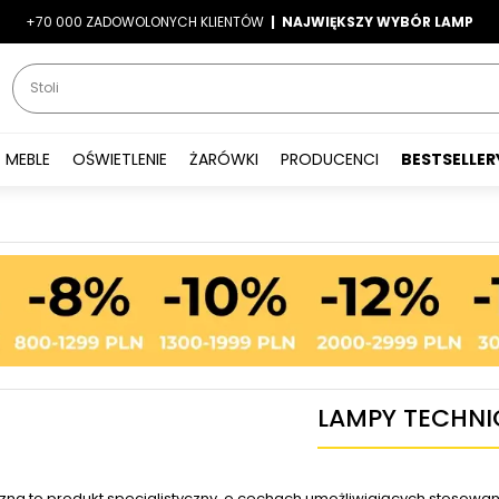
+70 000 ZADOWOLONYCH KLIENTÓW
-7%
|
LATO7
| NAJWIĘKSZY WYBÓR LAMP
|
MEBLE
OŚWIETLENIE
ŻARÓWKI
PRODUCENCI
BESTSELLER
LAMPY TECHNI
na to produkt specjalistyczny, o cechach umożliwiających stosowan