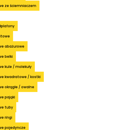
we ze ściemniaczem
ółplafony
fitowe
we abażurowe
e belki
e kule / molekuły
we kwadratowe / kostki
e okrągłe / owalne
e pająki
we tuby
e ringi
we pojedyncze