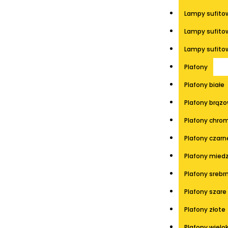
Lampy sufito
Lampy sufito
Lampy sufito
Plafony
Plafony białe
Plafony brąz
Plafony chro
Plafony czarn
Plafony mied
Plafony srebr
Plafony szare
Plafony złote
Plafony wielo