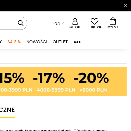
PLN
ZALOGUJ
ULUBIONE
KOSZYK
Y
SALE %
NOWOŚCI
OUTLET
●●●
CZNE
ie w biurach, firmach czy warsztatach. Oferujemy lampy