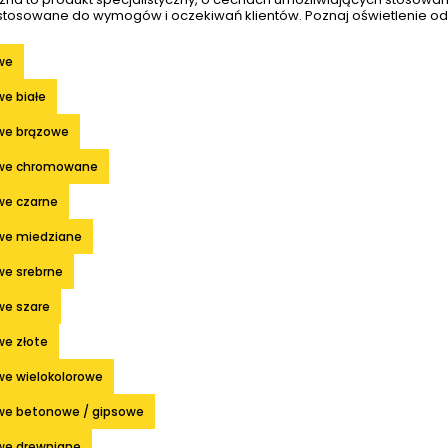
stosowane do wymogów i oczekiwań klientów. Poznaj oświetlenie od
we
e białe
we brązowe
owe chromowane
we czarne
we miedziane
we srebrne
we szare
we złote
we wielokolorowe
we betonowe / gipsowe
we drewniane