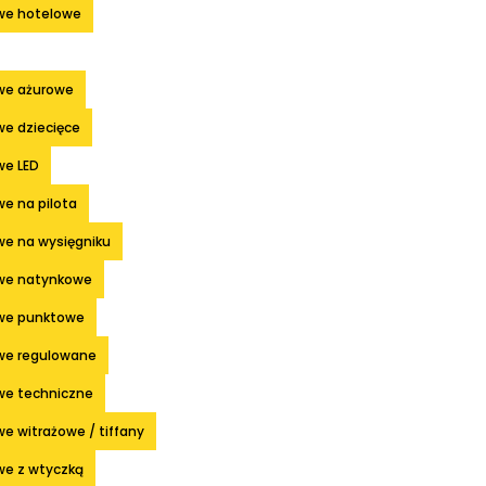
we hotelowe
we ażurowe
we dziecięce
we LED
e na pilota
we na wysięgniku
we natynkowe
we punktowe
we regulowane
we techniczne
e witrażowe / tiffany
we z wtyczką