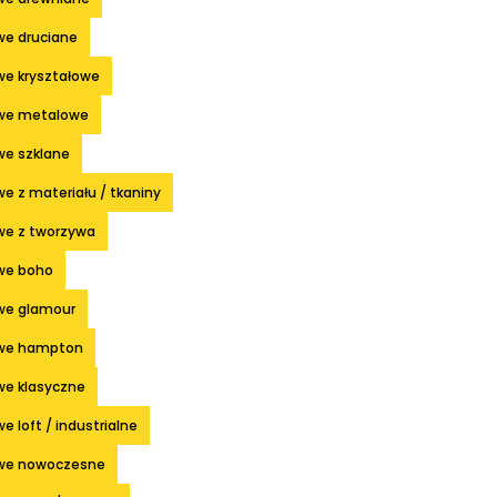
we druciane
we kryształowe
owe metalowe
we szklane
e z materiału / tkaniny
we z tworzywa
we boho
we glamour
owe hampton
we klasyczne
e loft / industrialne
owe nowoczesne