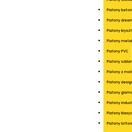
Plafony beto
Plafony drew
Plafony krysz
Plafony meta
Plafony PVC
Plafony szkla
Plafony z mat
Plafony desig
Plafony glam
Plafony indus
Plafony klasy
Plafony lofto