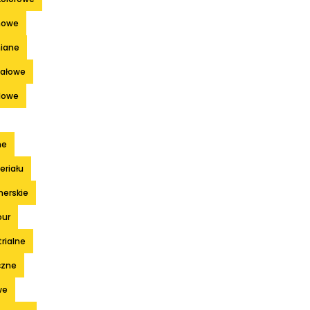
nowe
niane
tałowe
lowe
ne
eriału
nerskie
our
trialne
czne
we