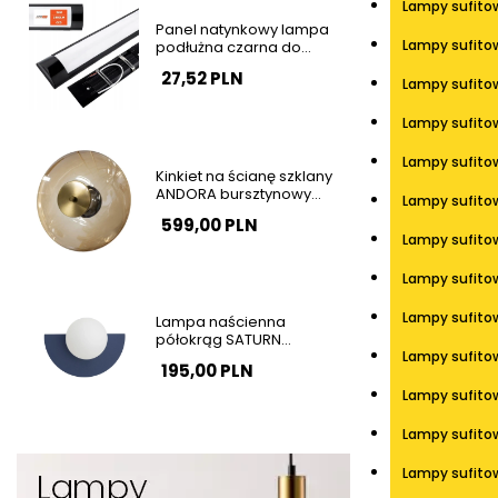
Lampy sufitow
Panel natynkowy lampa
Lampy sufito
podłużna czarna do
garażu 120cm 36W 4000K
27,52 PLN
barwa neutralna SLP2934
Lampy sufito
Lampy sufitow
Lampy sufitow
Kinkiet na ścianę szklany
ANDORA bursztynowy
Lampy sufitow
mosiądz LED 12W 3000K
599,00 PLN
do sypialni okrągły
Lampy sufito
AZ6889
Lampy sufitow
Lampy sufito
Lampa naścienna
półokrąg SATURN
granatowa biała szklana
Lampy sufito
195,00 PLN
1xG9 do salonu kula 12601
Lampy sufito
Lampy sufito
Lampy sufitow