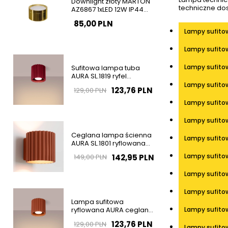
Downlight złoty MARTON
techniczne do
AZ6867 1xLED 12W IP44
natynkowa tuba
85,00 PLN
Lampy sufito
Lampy sufitow
Lampy sufito
Sufitowa lampa tuba
AURA SL.1819 ryfel
burgundowa GU10
Lampy sufit
123,76 PLN
129,00 PLN
Lampy sufito
Lampy sufito
Ceglana lampa ścienna
Lampy sufito
AURA SL.1801 ryflowana
1xG9 na korytarz
Lampy sufito
142,95 PLN
149,00 PLN
Lampy sufito
Lampy sufito
Lampa sufitowa
ryflowana AURA ceglana
Lampy sufito
SL.1799 tubka 1xGU10
123,76 PLN
129,00 PLN
Lampy sufito