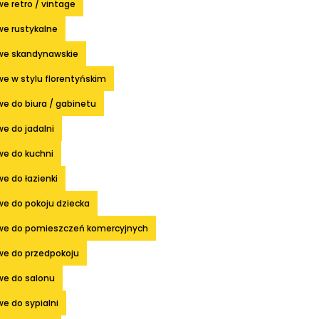
e retro / vintage
we rustykalne
we skandynawskie
e w stylu florentyńskim
e do biura / gabinetu
e do jadalni
we do kuchni
e do łazienki
we do pokoju dziecka
we do pomieszczeń komercyjnych
we do przedpokoju
we do salonu
e do sypialni