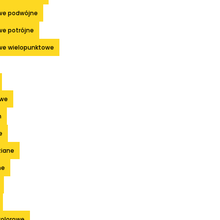
we podwójne
we potrójne
we wielopunktowe
owe
m
e
ziane
ne
kolorowe