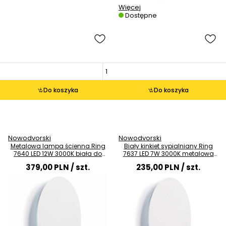
Więcej
Dostępne
Do koszyka
Do koszyka
Nowodvorski
Nowodvorski
Metalowa lampa ścienna Ring
Biały kinkiet sypialniany Ring
7640 LED 12W 3000K biała do
7637 LED 7W 3000K metalowa
sypialni
lampa
379,00 PLN
/ szt.
235,00 PLN
/ szt.