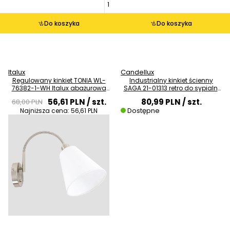
Do koszyka
Do koszyka
Italux
Candellux
Regulowany kinkiet TONIA WL-
Industrialny kinkiet ścienny
76382-1-WH Italux abażurowa
SAGA 21-01313 retro do sypialni
LAMPA ścienna biała
czarny patyna
56,61 PLN
/ szt.
80,99 PLN
/ szt.
68,00 PLN
Dostępne
Najniższa cena:
56,61 PLN