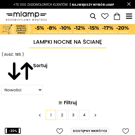
-7%
+70 000 ZADOWOLONYCH KLIENTÓW
|
LATO7
| NAJWIĘKSZY WYBÓR LAMP
|
LAMPKI NOCNE NA ŚCIANĘ
( ilość: 185 )
Sortuj
Filtruj
1
2
3
4
-20%
DOSTĘPNY WKRÓTCE