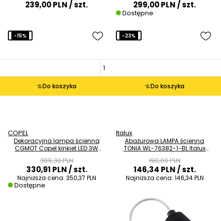
239,00 PLN
/ szt.
299,00 PLN
/ szt.
Dostępne
-15%
-23%
Do koszyka
Do koszyka
COPEL
Italux
Dekoracyjna lampa ścienna
Abażurowa LAMPA ścienna
CGMOT Copel kinkiet LED 3W
TONIA WL-76382-1-BL Italux
3000K motyl różowe złoto
regulowany kinkiet do sypialni
389,30 PLN
190,00 PLN
czarny
330,91 PLN
/ szt.
146,34 PLN
/ szt.
Najniższa cena:
350,37 PLN
Najniższa cena:
146,34 PLN
Dostępne