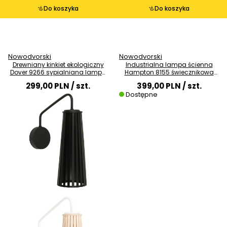
Do koszyka
Do koszyka
Nowodvorski
Nowodvorski
Drewniany kinkiet ekologiczny
Industrialna lampa ścienna
Dover 9266 sypialniana lampa
Hampton 8155 świecznikowa
czarna
srebrna hol
299,00 PLN
/ szt.
399,00 PLN
/ szt.
Dostępne