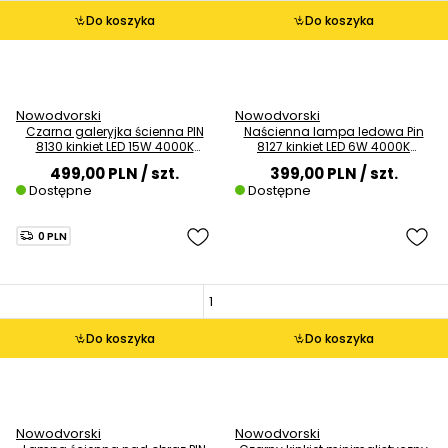
Do koszyka
Do koszyka
Nowodvorski
Nowodvorski
Czarna galeryjka ścienna PIN
Naścienna lampa ledowa Pin
8130 kinkiet LED 15W 4000K
8127 kinkiet LED 6W 4000K
biurowy
czarna listwa
499,00 PLN
/ szt.
399,00 PLN
/ szt.
Dostępne
Dostępne
0 PLN
Do koszyka
Do koszyka
Nowodvorski
Nowodvorski