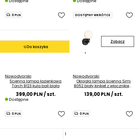
Dostępne
Dostępne
0 PLN
DOSTĘPNY WKRÓTCE
Zobacz
Do koszyka
Nowodvorski
Nowodvorski
Ścienna lampa łazienkowa
Okrągła lampa ścienna Simi
Torch 8123 kula ball biała
8052 biały kinkiet z włącznikiem
kula
399,00 PLN
/ szt.
139,00 PLN
/ szt.
Dostępne
0 PLN
0 PLN