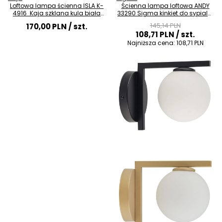
Loftowa lampa ścienna ISLA K-
Ścienna lampa loftowa ANDY
4916 Kaja szklana kula biała
33290 Sigma kinkiet do sypialni
czarna
czarny
145,14 PLN
170,00 PLN
/ szt.
108,71 PLN
/ szt.
Najniższa cena:
108,71 PLN