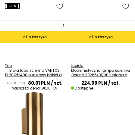
-10%
Do koszyka
Do koszyka
Trio
Lucide
Biała tuba ścienna VANTOS
Modernistyczna lampa ścienna
DL201212400 punktowy kinkiet do
Berend 30265/01/30 szklana do
gabinetu
salonu
80,01 PLN
/ szt.
224,99 PLN
/ szt.
89,00 PLN
Dostępne
Najniższa cena:
80,10 PLN