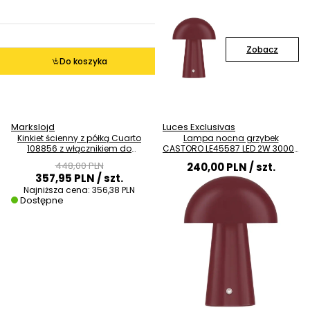
Zobacz
Do koszyka
Markslojd
Luces Exclusivas
Kinkiet ścienny z półką Cuarto
Lampa nocna grzybek
108856 z włącznikiem do
CASTORO LE45587 LED 2W 3000K
sypialni biała
do sypialni czerwony
448,00 PLN
240,00 PLN
/ szt.
357,95 PLN
/ szt.
Najniższa cena:
356,38 PLN
Dostępne