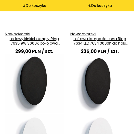
Do koszyka
Do koszyka
Nowodvorski
Nowodvorski
Ledowy kinkiet okrągły Ring
Loftowa lampa ścienna Ring
7635 9W 3000K pokojowa
7634 LED 7634 3000K do holu
lampa czarna
czarna
299,00 PLN
/ szt.
235,00 PLN
/ szt.