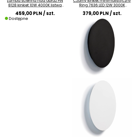
Lampa ścienna nad obraz PIN
Czarny kinkiet minimalistyczny
8128 kinkiet 10W 4000K listwa
Ring 7636 LED 12W 3000K
czarna
salonowy
459,00 PLN
/ szt.
379,00 PLN
/ szt.
Dostępne