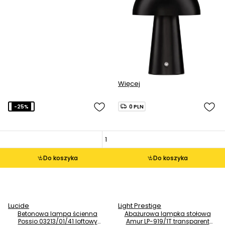
Więcej
-25%
0 PLN
Do koszyka
Do koszyka
Lucide
Light Prestige
Betonowa lampa ścienna
Abażurowa lampka stołowa
Possio 03213/01/41 loftowy
Amur LP-919/1T transparent