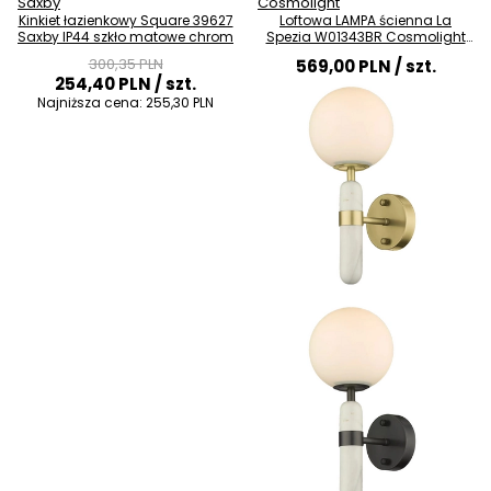
Saxby
Cosmolight
Kinkiet łazienkowy Square 39627
Loftowa LAMPA ścienna La
Saxby IP44 szkło matowe chrom
Spezia W01343BR Cosmolight
szklany kinkiet do sypialni kula
300,35 PLN
569,00 PLN
/ szt.
ball czarna
254,40 PLN
/ szt.
Najniższa cena:
255,30 PLN