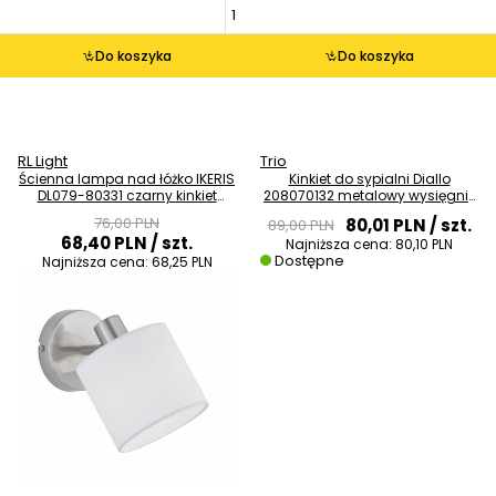
Do koszyka
Do koszyka
RL Light
Trio
Ścienna lampa nad łóżko IKERIS
Kinkiet do sypialni Diallo
DL079-80331 czarny kinkiet
208070132 metalowy wysięgnik
abażurowy
czarny
76,00 PLN
80,01 PLN
/ szt.
89,00 PLN
68,40 PLN
/ szt.
Najniższa cena:
80,10 PLN
Dostępne
Najniższa cena:
68,25 PLN