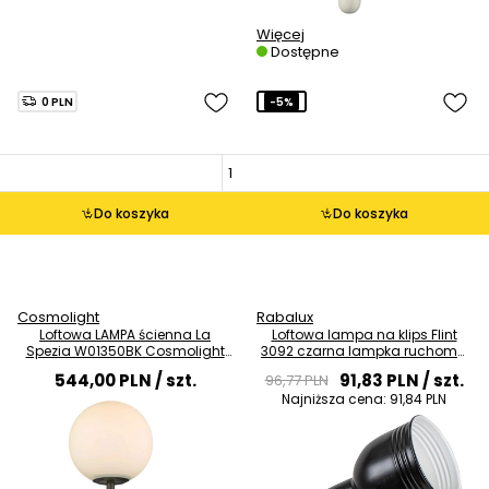
Więcej
Dostępne
0 PLN
-5%
Do koszyka
Do koszyka
Cosmolight
Rabalux
Loftowa LAMPA ścienna La
Loftowa lampa na klips Flint
Spezia W01350BK Cosmolight
3092 czarna lampka ruchoma
szklany kinkiet do sypialni kula
z włącznikiem
544,00 PLN
/ szt.
91,83 PLN
/ szt.
96,77 PLN
ball czarna
Najniższa cena:
91,84 PLN