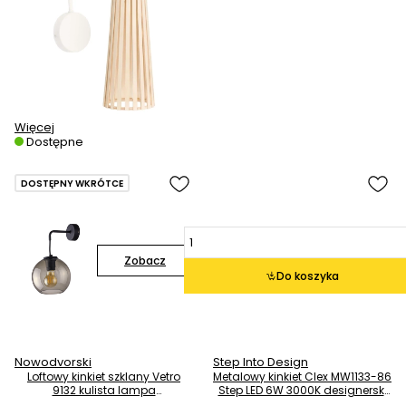
Więcej
Dostępne
DOSTĘPNY WKRÓTCE
Zobacz
Do koszyka
Nowodvorski
Step Into Design
Loftowy kinkiet szklany Vetro
Metalowy kinkiet Clex MW1133-86
9132 kulista lampa
Step LED 6W 3000K designerski
przydymiona
czarny