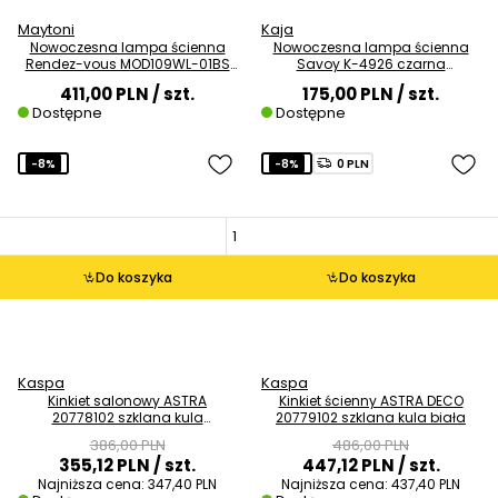
Maytoni
Kaja
Nowoczesna lampa ścienna
Nowoczesna lampa ścienna
Rendez-vous MOD109WL-01BS
Savoy K-4926 czarna
biała mosiądz
sypialniana kula
411,00 PLN
/ szt.
175,00 PLN
/ szt.
Dostępne
Dostępne
-8%
-8%
0 PLN
Do koszyka
Do koszyka
Kaspa
Kaspa
Kinkiet salonowy ASTRA
Kinkiet ścienny ASTRA DECO
20778102 szklana kula
20779102 szklana kula biała
przyścienna czarna
386,00 PLN
486,00 PLN
355,12 PLN
/ szt.
447,12 PLN
/ szt.
Najniższa cena:
347,40 PLN
Najniższa cena:
437,40 PLN