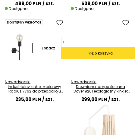
499,00 PLN
/ szt.
539,00 PLN
/ szt.
Dostępne
Dostępne
DOSTĘPNY WKRÓTCE
Zobacz
Do koszyka
Nowodvorski
Nowodvorski
Industrialny kinkiet metalowy
Drewniana lampa ścienna
Radius 7762 do przedpokoju
Dover 9261 ekologiczny kinkiet
czarny
do salonu
235,00 PLN
/ szt.
299,00 PLN
/ szt.