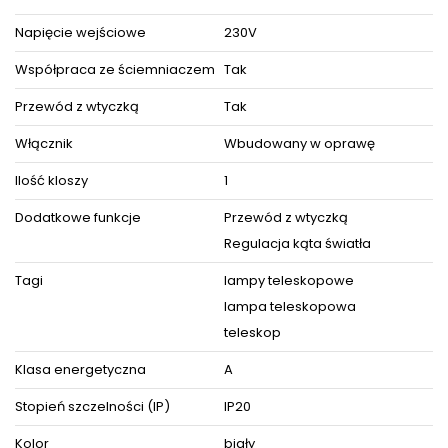
Produkt posiada certyfikaty zgodności i objęty jest
GWARANCJĄ PRODUCENTA.
Napięcie wejściowe
230V
Zestaw zawiera instrukcję obsługi oraz elementy niezbędne
do złożenia sprzętu.
Współpraca ze ściemniaczem
Tak
Przewód z wtyczką
Tak
ZOBACZ PODOBNE PRODUKTY W KATEGORIACH
Włącznik
Wbudowany w oprawę
Ilość kloszy
1
Dodatkowe funkcje
Przewód z wtyczką
Regulacja kąta światła
Tagi
lampy teleskopowe
lampa teleskopowa
teleskop
Klasa energetyczna
A
Stopień szczelności (IP)
IP20
Kolor
biały