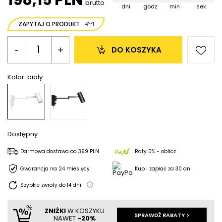
brutto
dni
godz
min
sek
ZAPYTAJ O PRODUKT
-
+
DO KOSZYKA
Kolor:
biały
Dostępny
Darmowa dostawa
od
399 PLN
Raty 0% - oblicz
Gwarancja na 24 miesięcy
Kup i zapłać za 30 dni
Szybkie zwroty do
14
dni
ZNIŻKI
W KOSZYKU
SPRAWDŹ RABATY >
NAWET
-20%