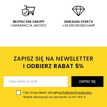
WYŚLIJ
Dodaj własne zdjęcie produktu:
BEZPIECZNE ZAKUPY
UNIKALNA OFERTA
I GWARANCJA JAKOŚCI
+40 000 MODELI LAMP
Wysyłając wiadomość akceptujesz
politykę prywatności
sklepu mlamp.pl
Twoje imię
ZAPISZ SIĘ NA NEWSLETTER
Twój email
I ODBIERZ RABAT 5%ㅤ
Wyślij opinię
ZAPISZ SIĘ
Tak, chcę rabat i akceptuję
Politykę Prywatności.
*Rabat obowiązuje od zamówień za min 400 zł