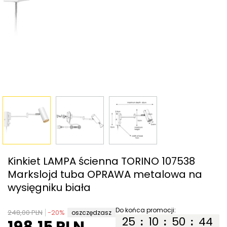
Kinkiet LAMPA ścienna TORINO 107538
Markslojd tuba OPRAWA metalowa na
wysięgniku biała
Do końca promocji:
248,00 PLN
-
20
%
oszczędzasz
25
10
50
44
:
:
:
198,15 PLN