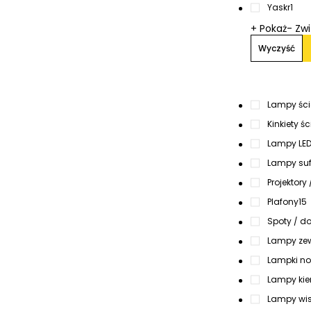
Yaskr
1
+ Pokaż
- Zw
Wyczyść
Lampy ście
Kinkiety ś
Lampy LED 
Lampy suf
Projektory 
Plafony
15
Spoty / d
Lampy zew
Lampki n
Lampy kier
Lampy wi