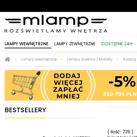
LAMPY WEWNĘTRZNE
LAMPY ZEWNĘTRZNE
DOSTĘPNE 24H
Lampy wewnętrzne
Lampy ścienne / kinkiety
Rodzaj
BESTSELLERY
( ilość: 739 )