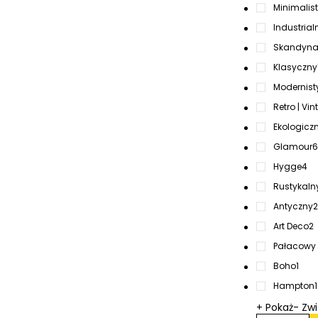
Minimalis
Industrialn
Skandynaw
Klasyczny
Modernist
Retro | Vi
Ekologicz
Glamour
6
Hygge
4
Rustykaln
Antyczny
2
Art Deco
2
Pałacowy 
Boho
1
Hampton
1
+ Pokaż
- Zw