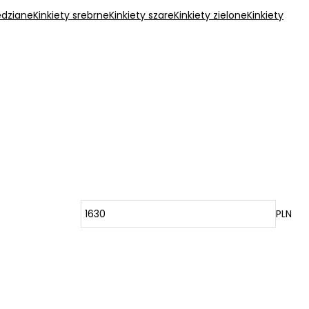
edziane
Kinkiety srebrne
Kinkiety szare
Kinkiety zielone
Kinkiety
PLN