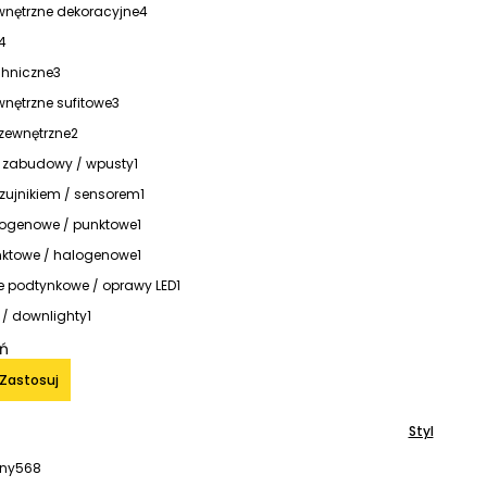
nętrzne dekoracyjne
4
4
hniczne
3
nętrzne sufitowe
3
 zewnętrzne
2
 zabudowy / wpusty
1
zujnikiem / sensorem
1
ogenowe / punktowe
1
ktowe / halogenowe
1
ie podtynkowe / oprawy LED
1
 / downlighty
1
iń
Zastosuj
Styl
ny
568