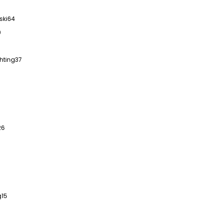
ski
64
9
hting
37
26
g
15