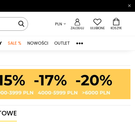
PLN
ZALOGUJ
ULUBIONE
KOSZYK
Y
SALE %
NOWOŚCI
OUTLET
●●●
KTOWE