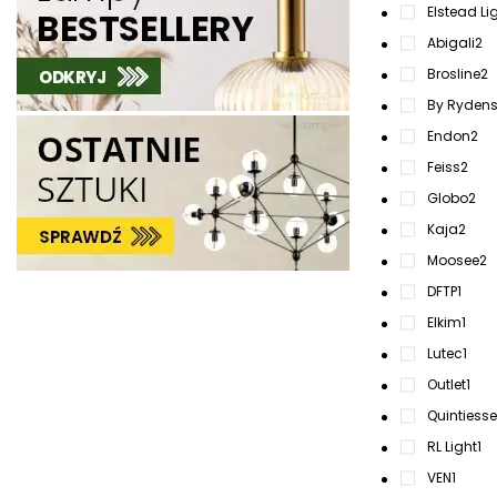
Elstead Li
Abigali
2
Brosline
2
By Ryden
Endon
2
Feiss
2
Globo
2
Kaja
2
Moosee
2
DFTP
1
Elkim
1
Lutec
1
Outlet
1
Quintiesse
RL Light
1
VEN
1