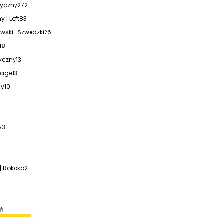
tyczny
272
y | Loft
83
ski | Szwedzki
26
18
yczny
13
ntage
13
ny
10
y
3
| Rokoko
2
iń