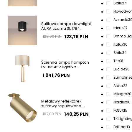
Sollux
71
Nowodvor
Azzardo
3
Sufitowa lampa downlight
Ideus
37
AURA czarna SL.1784
ryflowana do salonu
123,76 PLN
129,00 PLN
Ummo Lig
Italux
36
Shilo
34
Trio
31
Ścienna lampa hampton
L&-195452 Light& z
Lucide
28
abażurem ecru mosiądz
1 041,76 PLN
OUTLET
Zumaline
Aldex
22
Milagro
20
Metalowy reflektorek
Nordlux
16
sufitowy regulowana
tubka złota Focus OUTLET
POLUX
15
140,25 PLN
187,00 PLN
TK Lightin
Brilliant
13