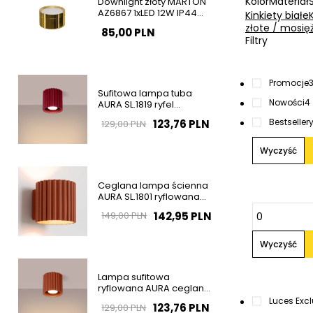
Kolor
Materiał
Downlight złoty MARTON
AZ6867 1xLED 12W IP44
Kinkiety białe
natynkowa tuba
złote / mosię
85,00 PLN
Filtry
Promocje
Sufitowa lampa tuba
Nowości
4
AURA SL.1819 ryfel
burgundowa GU10
Bestseller
123,76 PLN
129,00 PLN
Wyczyść
Ceglana lampa ścienna
AURA SL.1801 ryflowana
1xG9 na korytarz
142,95 PLN
149,00 PLN
Wyczyść
Lampa sufitowa
ryflowana AURA ceglana
SL.1799 tubka 1xGU10
Luces Exc
123,76 PLN
129,00 PLN