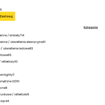
iń
Zastosuj
Kategoria
nne / kinkiety
714
cienne / oświetlenie elewacyjne
91
/ oświetlenie ledowe
83
itowe
65
/ reflektory
43
ownlighty
11
nętrzne LED
10
ocne
8
unkowe / reflektorki
5
szące
4