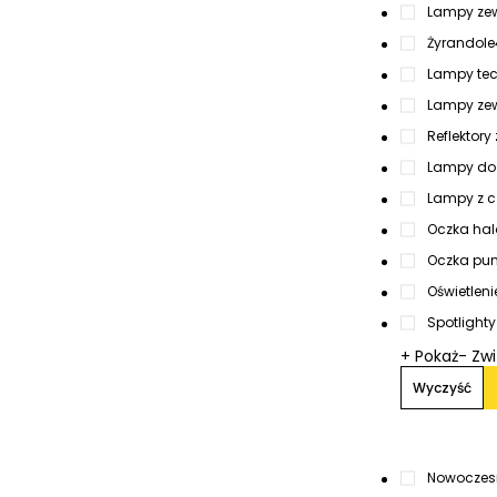
Lampy zew
Żyrandole
Lampy tec
Lampy zew
Reflektory
Lampy do
Lampy z c
Oczka hal
Oczka pun
Oświetlen
Spotlighty
+ Pokaż
- Zw
Wyczyść
Nowoczes