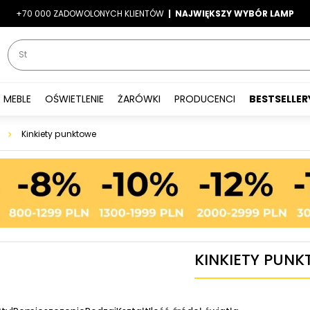
+70 000 ZADOWOLONYCH KLIENTÓW
-7%
|
LATO7
| NAJWIĘKSZY WYBÓR LAMP
|
MEBLE
OŚWIETLENIE
ŻARÓWKI
PRODUCENCI
BESTSELLER
Kinkiety punktowe
KINKIETY PUN