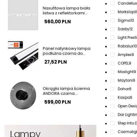
Candellux
Nasufitowa lampa biała
Markslojd
listwa z reflektorkami
ANDI tubki kule szklane do
Sigma
13
560,00 PLN
sypialni K-5498
Saxby
12
Light Prest
Rabalux
10
Panel natynkowy lampa
podłużna czarna do
Amplex
9
garażu 120cm 36W 4000K
27,52 PLN
barwa neutralna SLP2934
COPEL
9
Maxlight
9
Maytoni
9
Okrągła lampa ścienna
Dohar
6
ANDORA czarna
Kaspa
6
przydymiona LED 12W
599,00 PLN
3000K szkalna
Open Desi
nowoczesna AZ6891
Dar Lighti
Step Into 
Cosmolig