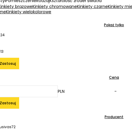
Styl
Pomieszczenie
Rodzaj
Kształt
Ilość źródeł światła
Kinkiety brązowe
Kinkiety chromowane
Kinkiety czarne
Kinkiety mi
żne
Kinkiety wielokolorowe
Pokaż tylko
324
y
13
Zastosuj
Cena
PLN
-
Zastosuj
Producent
lusivas
72