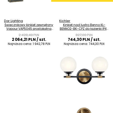
Dar Lighting
Kichler
Świecznikowy kinkiet zewnętrzny
Kinkiet nad lustro Benno KL-
Vapour VAP5045 prostokątna
BENNO2-BK-CPZ do łazienki IP44
IP44 mosiądz
czarny brąz
2 428,48 PLN
827,00 PLN
2 064,21 PLN
/ szt.
744,30 PLN
/ szt.
Najniższa cena:
1 942,78 PLN
Najniższa cena:
744,30 PLN