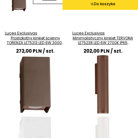
Do koszyka
Luces Exclusivas
Luces Exclusivas
Prostokątny kinkiet ścienny
Minimalistyczny kinkiet TERVONA
TORENZA LE75213 LED 6W 3000K
LE75238 LED 6W 2700K IP65
IP65 rdzawy
rdzawy
272,00 PLN
/ szt.
202,00 PLN
/ szt.