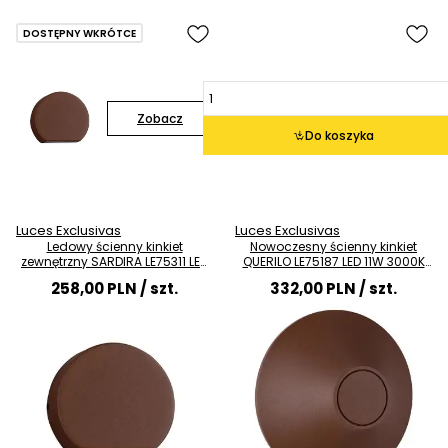
DOSTĘPNY WKRÓTCE
Zobacz
Do koszyka
Luces Exclusivas
Luces Exclusivas
Ledowy ścienny kinkiet
Nowoczesny ścienny kinkiet
zewnętrzny SARDIRA LE75311 LED
QUERILO LE75187 LED 11W 3000K
4W 3000K IP54 rdzawy
IP54 rdzawy
258,00 PLN
/ szt.
332,00 PLN
/ szt.