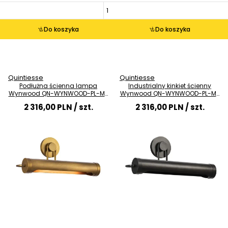
Do koszyka
Do koszyka
Quintiesse
Quintiesse
Podłużna ścienna lampa
Industrialny kinkiet ścienny
Wynwood QN-WYNWOOD-PL-M-
Wynwood QN-WYNWOOD-PL-M-
VBS do przedpokoju mosiądz
UBZ do salonu czarny
2 316,00 PLN
/ szt.
2 316,00 PLN
/ szt.