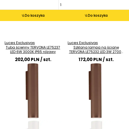
Do koszyka
Do koszyka
Luces Exclusivas
Luces Exclusivas
Tuba ścienny TERVONA LE75237
Szklana lampa na ścianę
LED 6W 3000K IP65 rdzawy
TERVONA LE75232 LED 3W 2700K
IP65 sopel rdzawy
202,00 PLN
/ szt.
172,00 PLN
/ szt.