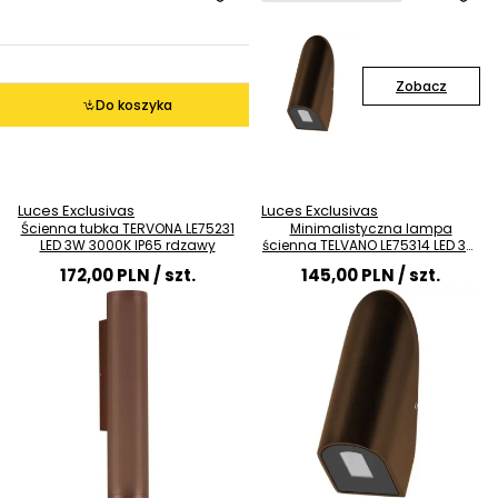
Zobacz
Do koszyka
Luces Exclusivas
Luces Exclusivas
Ścienna tubka TERVONA LE75231
Minimalistyczna lampa
LED 3W 3000K IP65 rdzawy
ścienna TELVANO LE75314 LED 3W
3000K IP65 rdzawy
172,00 PLN
/ szt.
145,00 PLN
/ szt.