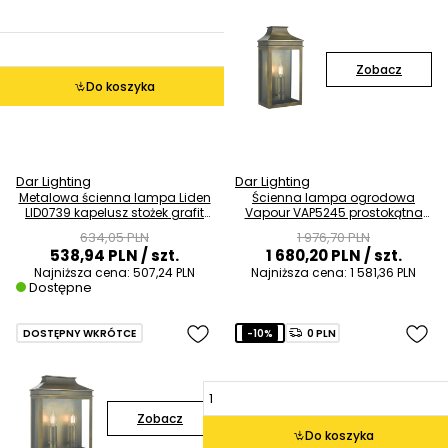
Zobacz
Do koszyka
Dar Lighting
Dar Lighting
Metalowa ścienna lampa Liden
Ścienna lampa ogrodowa
LID0739 kapelusz stożek grafit
Vapour VAP5245 prostokątna
miedziany
świecznik mosiądz
634,05 PLN
1 976,70 PLN
538,94 PLN
/ szt.
1 680,20 PLN
/ szt.
Najniższa cena:
507,24 PLN
Najniższa cena:
1 581,36 PLN
Dostępne
DOSTĘPNY WKRÓTCE
-10%
0 PLN
Zobacz
Do koszyka