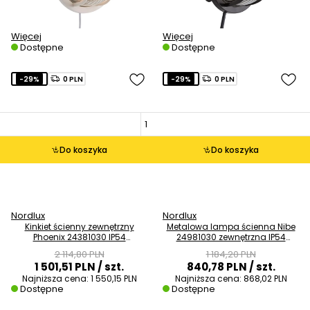
Więcej
Więcej
Dostępne
Dostępne
-29%
0 PLN
-29%
0 PLN
Do koszyka
Do koszyka
Nordlux
Nordlux
Kinkiet ścienny zewnętrzny
Metalowa lampa ścienna Nibe
Phoenix 24381030 IP54
24981030 zewnętrzna IP54
miedziany
miedziana
2 114,80 PLN
1 184,20 PLN
1 501,51 PLN
/ szt.
840,78 PLN
/ szt.
Najniższa cena:
1 550,15 PLN
Najniższa cena:
868,02 PLN
Dostępne
Dostępne