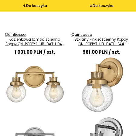
Do koszyka
Do koszyka
Quintiesse
Quintiesse
Łazienkowa lampa ścienna
Szklany kinkiet ścienny Poppy
Poppy QN-POPPY2-HB-BATH IP44
QN-POPPY1-HB-BATH IP44
mosiądz przezroczysty
mosiądz przezroczysty
1 031,00 PLN
/ szt.
581,00 PLN
/ szt.