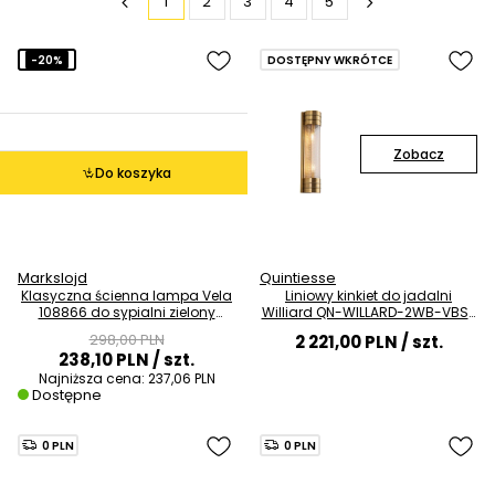
1
2
3
4
5
-20%
DOSTĘPNY WKRÓTCE
Zobacz
Do koszyka
Markslojd
Quintiesse
Klasyczna ścienna lampa Vela
Liniowy kinkiet do jadalni
108866 do sypialni zielony
Williard QN-WILLARD-2WB-VBS-
mosiądz
PG szklany mosiądz
298,00 PLN
2 221,00 PLN
/ szt.
238,10 PLN
/ szt.
Najniższa cena:
237,06 PLN
Dostępne
0 PLN
0 PLN