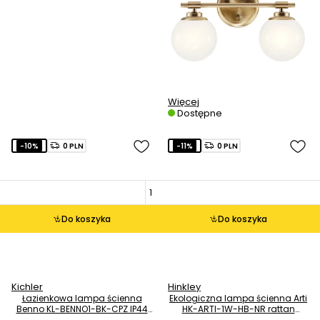
Więcej
Dostępne
-10%
0 PLN
-11%
0 PLN
Do koszyka
Do koszyka
Kichler
Hinkley
Łazienkowa lampa ścienna
Ekologiczna lampa ścienna Arti
Benno KL-BENNO1-BK-CPZ IP44
HK-ARTI-1W-HB-NR rattan
brąz czarny
mosiądz