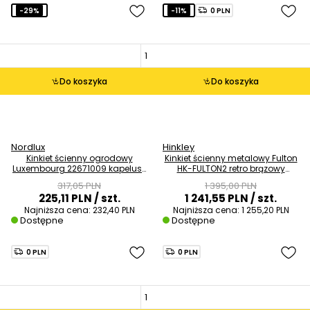
-29%
-11%
0 PLN
Do koszyka
Do koszyka
Nordlux
Hinkley
Kinkiet ścienny ogrodowy
Kinkiet ścienny metalowy Fulton
Luxembourg 22671009 kapelusz
HK-FULTON2 retro brązowy
IP54 rdzawy
czarny
317,05 PLN
1 395,00 PLN
225,11 PLN
/ szt.
1 241,55 PLN
/ szt.
Najniższa cena:
232,40 PLN
Najniższa cena:
1 255,20 PLN
Dostępne
Dostępne
0 PLN
0 PLN