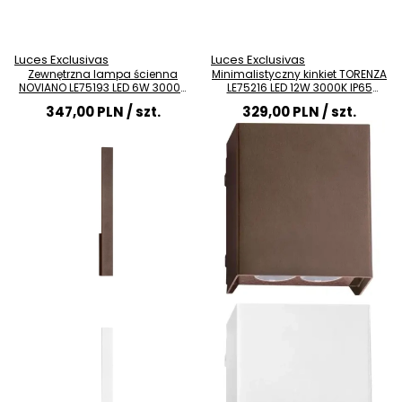
Luces Exclusivas
Luces Exclusivas
Zewnętrzna lampa ścienna
Minimalistyczny kinkiet TORENZA
NOVIANO LE75193 LED 6W 3000K
LE75216 LED 12W 3000K IP65
IP65 rdzawy
rdzawy
347,00 PLN
/ szt.
329,00 PLN
/ szt.