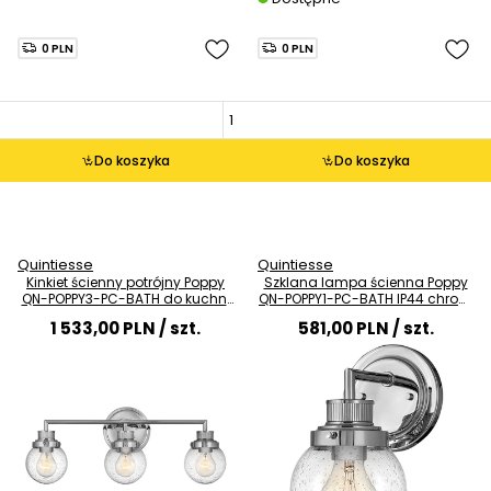
0 PLN
0 PLN
Do koszyka
Do koszyka
Quintiesse
Quintiesse
Kinkiet ścienny potrójny Poppy
Szklana lampa ścienna Poppy
QN-POPPY3-PC-BATH do kuchni
QN-POPPY1-PC-BATH IP44 chrom
IP44 chrom
przezroczysta
1 533,00 PLN
/ szt.
581,00 PLN
/ szt.