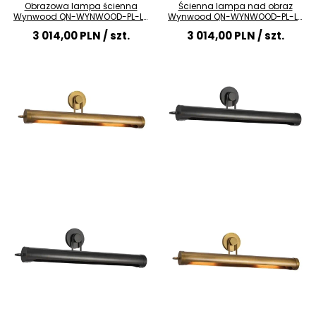
Obrazowa lampa ścienna
Ścienna lampa nad obraz
Wynwood QN-WYNWOOD-PL-L-
Wynwood QN-WYNWOOD-PL-L-
VBS podłużna mosiądz
UBZ podłużna czarny
3 014,00 PLN
/ szt.
3 014,00 PLN
/ szt.