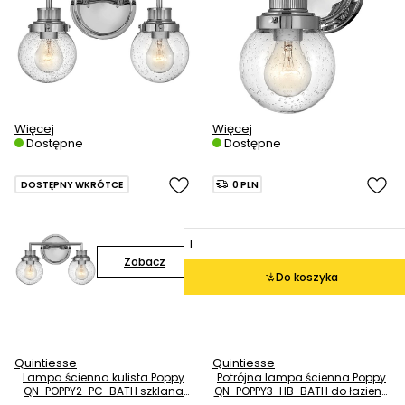
Więcej
Więcej
Dostępne
Dostępne
DOSTĘPNY WKRÓTCE
0 PLN
Zobacz
Do koszyka
Quintiesse
Quintiesse
Lampa ścienna kulista Poppy
Potrójna lampa ścienna Poppy
QN-POPPY2-PC-BATH szklana
QN-POPPY3-HB-BATH do łazienki
IP44 chrom przezroczysty
IP44 mosiądz