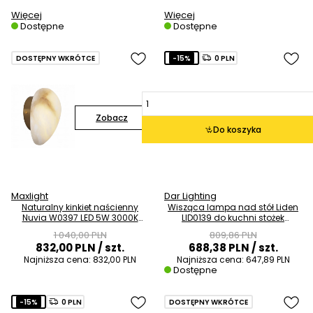
Więcej
Więcej
Dostępne
Dostępne
DOSTĘPNY WKRÓTCE
-15%
0 PLN
Zobacz
Do koszyka
Maxlight
Dar Lighting
Naturalny kinkiet naścienny
Wisząca lampa nad stół Liden
Nuvia W0397 LED 5W 3000K
LID0139 do kuchni stożek
kamień naturalny
grafitowy miedziany
1 040,00 PLN
809,86 PLN
832,00 PLN
/ szt.
688,38 PLN
/ szt.
Najniższa cena:
832,00 PLN
Najniższa cena:
647,89 PLN
Dostępne
-15%
0 PLN
DOSTĘPNY WKRÓTCE