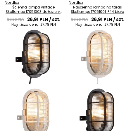
Nordlux
Nordlux
Ścienna lampa vintage
Naścienna lampa na taras
Skotlampe 17051003 do łazienki
Skotlampe 17051001 IP44 biała
IP44 czarna
26,91 PLN
/ szt.
26,91 PLN
/ szt.
37,90 PLN
37,90 PLN
Najniższa cena:
27,78 PLN
Najniższa cena:
27,78 PLN