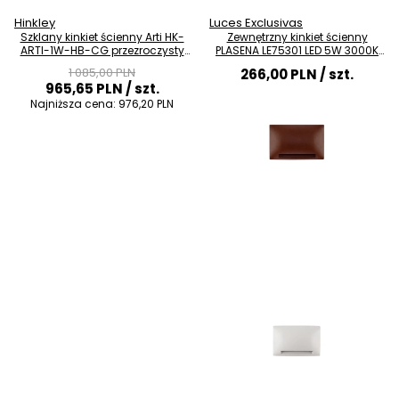
Hinkley
Luces Exclusivas
Szklany kinkiet ścienny Arti HK-
Zewnętrzny kinkiet ścienny
ARTI-1W-HB-CG przezroczysty
PLASENA LE75301 LED 5W 3000K
mosiądz
IP65 rdzawy
1 085,00 PLN
266,00 PLN
/ szt.
965,65 PLN
/ szt.
Najniższa cena:
976,20 PLN