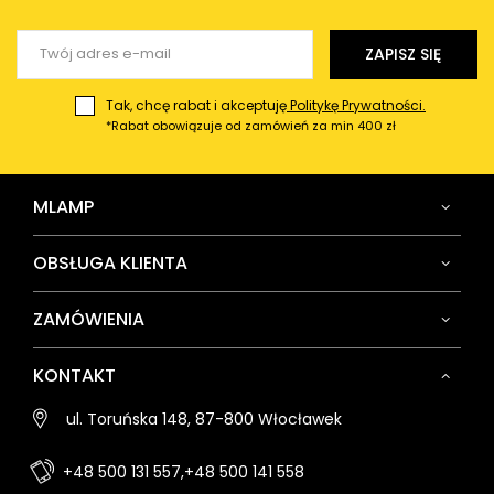
ZAPISZ SIĘ
Tak, chcę rabat i akceptuję
Politykę Prywatności.
*Rabat obowiązuje od zamówień za min 400 zł
MLAMP
OBSŁUGA KLIENTA
ZAMÓWIENIA
KONTAKT
ul. Toruńska 148, 87-800 Włocławek
+48 500 131 557,
+48 500 141 558