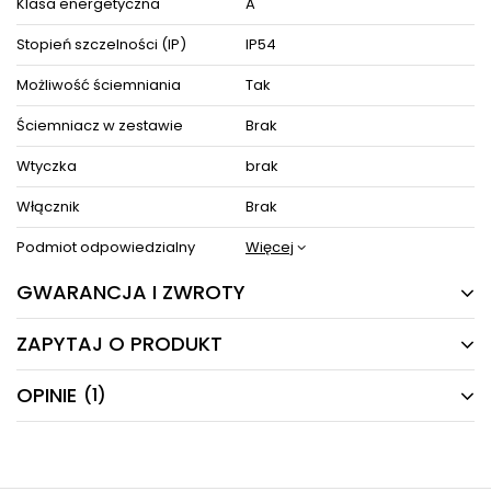
Klasa energetyczna
A
producenta.
Zestaw zawiera instrukcję obsługi oraz elementy niezbędne do
Stopień szczelności (IP)
IP54
złożenia sprzętu.
Możliwość ściemniania
Tak
ZOBACZ PODOBNE PRODUKTY W KATEGORIACH
Ściemniacz w zestawie
Brak
Wtyczka
brak
Włącznik
Brak
Podmiot odpowiedzialny
Więcej
GWARANCJA I ZWROTY
ZAPYTAJ O PRODUKT
24 MIESIĄCE
Producent gwarantuje naprawę lub wymianę sprzętu
OPINIE
(1)
Masz pytania odnośnie produktu, oferty lub współpracy z
do 24 miesięcy od daty zakupu. Skontaktuj się ze
nami?
sklepem za pośrednictwem formularza reklamacji
Napisz odpowiemy najszybciej jak to możliwe.
aby
zamówić kuriera który odbierze sprzęt z Twojego
5.00
domu.