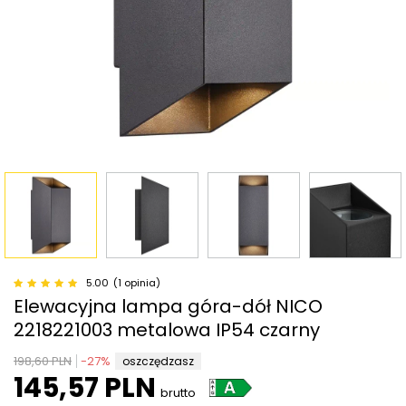
5.00
(1 opinia)
Elewacyjna lampa góra-dół NICO
2218221003 metalowa IP54 czarny
198,60 PLN
-
27
%
oszczędzasz
145,57 PLN
brutto