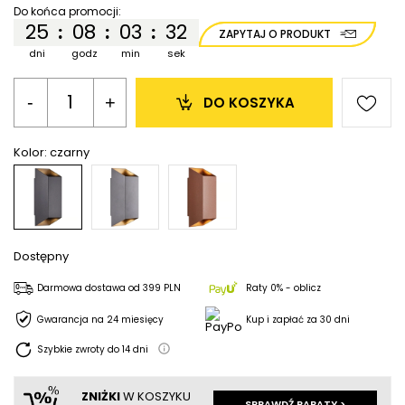
Do końca promocji:
25
08
03
32
:
:
:
ZAPYTAJ O PRODUKT
dni
godz
min
sek
-
+
DO KOSZYKA
Kolor:
czarny
Dostępny
Darmowa dostawa
od
399 PLN
Raty 0% - oblicz
Gwarancja na 24 miesięcy
Kup i zapłać za 30 dni
Szybkie zwroty do
14
dni
ZNIŻKI
W KOSZYKU
SPRAWDŹ RABATY >