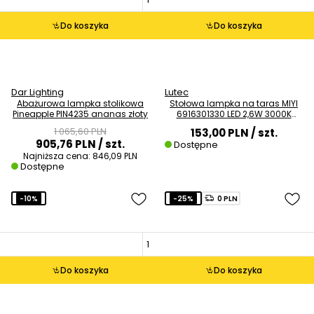
Do koszyka
Do koszyka
Dar Lighting
Lutec
Abażurowa lampka stolikowa
Stołowa lampka na taras MIYI
Pineapple PIN4235 ananas złoty
6916301330 LED 2,6W 3000K
diament IP54 czarna
1 065,60 PLN
153,00 PLN
/ szt.
905,76 PLN
/ szt.
Dostępne
Najniższa cena:
846,09 PLN
Dostępne
-10%
-25%
0 PLN
Do koszyka
Do koszyka