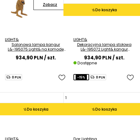
Zobacz
Do koszyka
LIGHT&
LIGHT&
Salonowa lampa kangur
Dekoracyjna lampa stołowa
L&-195075 Light& na komodę
L&-195072 Light& kangur
złota
srebrny chrom
934,90 PLN
/ szt.
934,90 PLN
/ szt.
Dostępne
0 PLN
-15%
0 PLN
Do koszyka
Do koszyka
LIGHT&
Dar Lighting