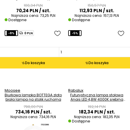
stół
multikolor
100,34 PLN
150,57 PLN
70,24 PLN
/ szt.
112,93 PLN
/ szt.
Najniższa cena:
73,25 PLN
Najniższa cena:
157,13 PLN
Dostępne
Dostępne
-8%
0 PLN
-5%
Do koszyka
Do koszyka
Moosee
Rabalux
Biurkowa lampka BOTTEGA złoto
Futurystyczna lampa stołowa
biała lampa na stolik ruchoma
Anais LED 4,8W 4000K srebrna
wstęga
798,00 PLN
192,14 PLN
734,16 PLN
/ szt.
182,34 PLN
/ szt.
Najniższa cena:
734,16 PLN
Najniższa cena:
182,35 PLN
Dostępne