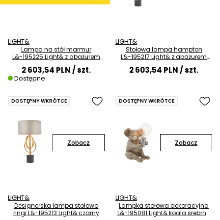
LIGHT&
LIGHT&
Lampa na stół marmur
Stołowa lampa hampton
L&-195225 Light& z abażurem
L&-195217 Light& z abażurem
morskim srebrna
antyczne srebro
2 603,54 PLN
/ szt.
2 603,54 PLN
/ szt.
Dostępne
DOSTĘPNY WKRÓTCE
DOSTĘPNY WKRÓTCE
Zobacz
Zobacz
LIGHT&
LIGHT&
Designerska lampa stołowa
Lampka stołowa dekoracyjna
ringi L&-195213 Light& czarny
L&-195081 Light& koala srebrna