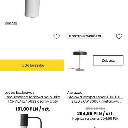
Więcej
DOSTĘPNY WKRÓTCE
Zobacz
Do koszyka
Luces Exclusivas
Abruzzo
Regulowana lampka na biurko
Stołowa lampa Tenor ABR-LBT-
TORVILA LE45622 czarny złoty
Z LED 3,6W 3000K metalowa
zielona złota
299,99 PLN
191,00 PLN
/ szt.
254,99 PLN
/ szt.
Najniższa cena:
254,99 PLN