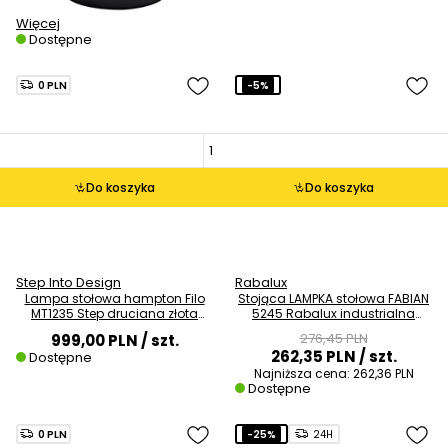
Więcej
Dostępne
0 PLN
-5%
Do koszyka
Do koszyka
Step Into Design
Rabalux
Lampa stołowa hampton Filo
Stojąca LAMPKA stołowa FABIAN
MT1235 Step druciana złota
5245 Rabalux industrialna
czarna
LAMPA biurkowa czarna
276,45 PLN
999,00 PLN
/ szt.
262,35 PLN
/ szt.
Dostępne
Najniższa cena:
262,36 PLN
Dostępne
0 PLN
-25%
24H