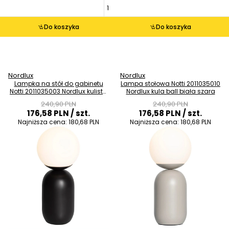
Do koszyka
Do koszyka
Nordlux
Nordlux
Lampka na stół do gabinetu
Lampa stołowa Notti 2011035010
Notti 2011035003 Nordlux kulista
Nordlux kula ball biała szara
biała czarna
240,90 PLN
240,90 PLN
176,58 PLN
/ szt.
176,58 PLN
/ szt.
Najniższa cena:
180,68 PLN
Najniższa cena:
180,68 PLN