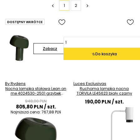
1
2
DOSTĘPNY WKRÓTCE
Zobacz
Do koszyka
By Rydens
Luces Exclusivas
Nocna lampka stołowa Lean on
Ruchoma lampka nocna
me 4024530-2501 grzybek
TORVILA LE45623 biały czarny
ciemnozielony
948,00 PLN
190,00 PLN
/ szt.
805,80 PLN
/ szt.
Najniższa cena:
767,88 PLN