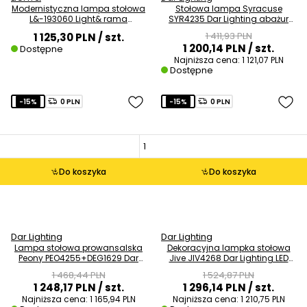
Modernistyczna lampa stołowa
Stołowa lampa Syracuse
L&-193060 Light& rama
SYR4235 Dar Lighting abażur
płócienna nikiel
szkło rtęciowe chrom
1 411,93 PLN
1 125,30 PLN
/ szt.
1 200,14 PLN
/ szt.
Dostępne
Najniższa cena:
1 121,07 PLN
Dostępne
-15%
0 PLN
-15%
0 PLN
Do koszyka
Do koszyka
Dar Lighting
Dar Lighting
Lampa stołowa prowansalska
Dekoracyjna lampka stołowa
Peony PEO4255+DEG1629 Dar
Jive JIV4268 Dar Lighting LED
Lighting kwiaty écru
13W 2800K chrom
1 468,44 PLN
1 524,87 PLN
1 248,17 PLN
/ szt.
1 296,14 PLN
/ szt.
Najniższa cena:
1 165,94 PLN
Najniższa cena:
1 210,75 PLN