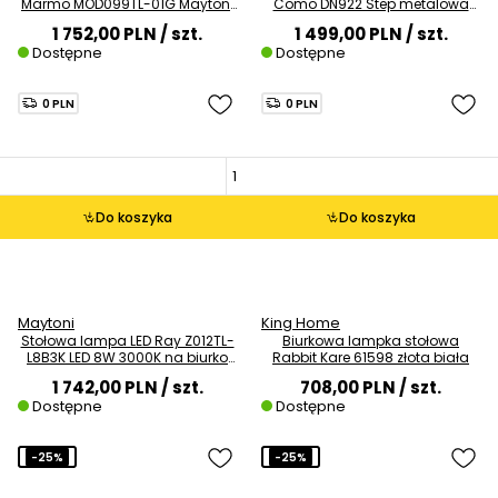
Marmo MOD099TL-01G Maytoni
Como DN922 Step metalowa
elipsa marmur złota
grzybek złoty
1 752,00 PLN
/ szt.
1 499,00 PLN
/ szt.
Dostępne
Dostępne
0 PLN
0 PLN
Do koszyka
Do koszyka
Maytoni
King Home
Stołowa lampa LED Ray Z012TL-
Biurkowa lampka stołowa
L8B3K LED 8W 3000K na biurko
Rabbit Kare 61598 złota biała
czarna
1 742,00 PLN
/ szt.
708,00 PLN
/ szt.
Dostępne
Dostępne
-25%
-25%