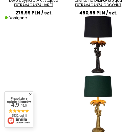
Dekoracyjna LAMPA stojąca
Orientalna LAMPKA stojąca
EXTRAVAGANZA LIVRET
EXTRAVAGANZA COCONUT
78596/01/30 Lucide metalowa
10505/81/30 Lucide
279,99 PLN
/ szt.
490,99 PLN
/ szt.
LAMPKA biurkowa książka czarna
dekoracyjna LAMPA biurkowa
Dostępne
złota
abażurowa małpki czarne
Prawdziwe
opinie klientów
4.9
/ 5.0
3532 opinii