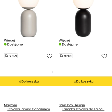
Więcej
Więcej
Dostępne
Dostępne
0 PLN
0 PLN
Do koszyka
Do koszyka
Maytoni
Step Into Design
Stołowa lampa z abażurem
Lampka stołowa do salonu