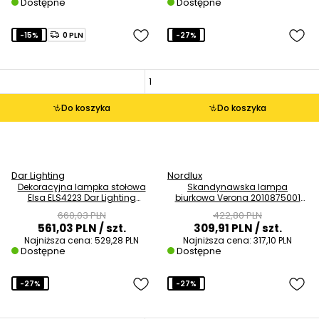
Dostępne
Dostępne
-15%
0 PLN
-27%
Do koszyka
Do koszyka
Dar Lighting
Nordlux
Dekoracyjna lampka stołowa
Skandynawska lampa
Elsa ELS4223 Dar Lighting
biurkowa Verona 2010875001
mozaika niebieska
Nordlux biała czarna
660,03 PLN
422,80 PLN
561,03 PLN
/ szt.
309,91 PLN
/ szt.
Najniższa cena:
529,28 PLN
Najniższa cena:
317,10 PLN
Dostępne
Dostępne
-27%
-27%