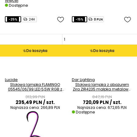
Więcej
Dostępne
-25%
24H
-15%
0 PLN
Do koszyka
Do koszyka
Lucide
Dar Lighting
Stołowa lampka FLAMINGO
Stołowa lampka z abażurem
05545/06/99 LED 5,5W RGB z
Zira ZIR4235 małpka metalowa
pilotem czarna
złota
313,99 PLN
847,16 PLN
235,49 PLN
/ szt.
720,09 PLN
/ szt.
Najniższa cena:
266,89 PLN
Najniższa cena:
672,65 PLN
Dostępne