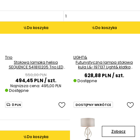
Do koszyka
Do koszyka
Trio
LIGHT&
Stołowa lampka helisa
Futurystyczna lampa stołowa
SEQUENCE 541810205 Trio LED
kula L&-197137 Light& klatka
20W zmienna barwa
czarna
550,00 PLN
628,88 PLN
/ szt.
ściemnialna srebrna czarna
494,45 PLN
/ szt.
Dostępne
Najniższa cena:
495,00 PLN
Dostępne
0 PLN
DOSTĘPNY WKRÓTCE
Zobacz
Do koszyka