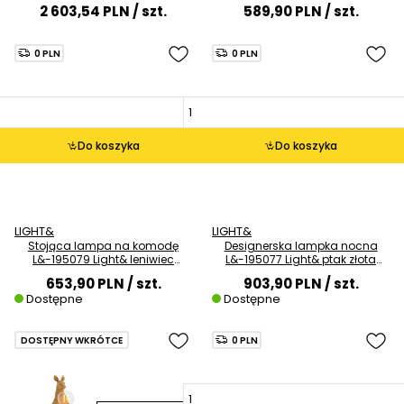
marmur złota
chrom
2 603,54 PLN
/ szt.
589,90 PLN
/ szt.
0 PLN
0 PLN
Do koszyka
Do koszyka
LIGHT&
LIGHT&
Stojąca lampa na komodę
Designerska lampka nocna
L&-195079 Light& leniwiec
L&-195077 Light& ptak złota
srebrna chrom
czarna
653,90 PLN
/ szt.
903,90 PLN
/ szt.
Dostępne
Dostępne
DOSTĘPNY WKRÓTCE
0 PLN