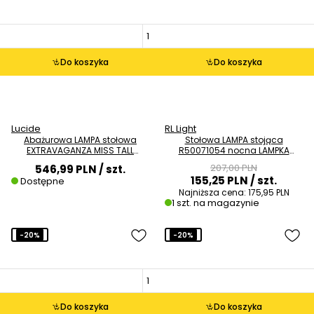
Do koszyka
Do koszyka
Lucide
RL Light
Abażurowa LAMPA stołowa
Stołowa LAMPA stojąca
EXTRAVAGANZA MISS TALL
R50071054 nocna LAMPKA
10506/81/02 Lucide stojąca
szklana kula ball chrom
207,00 PLN
546,99 PLN
/ szt.
LAMPKA żyrafa cętki złote
przydymiona
155,25 PLN
/ szt.
Dostępne
brązowe
Najniższa cena:
175,95 PLN
1 szt. na magazynie
-20%
-20%
Do koszyka
Do koszyka