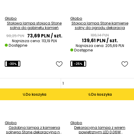
Globo
Globo
Stołowa lampa stojąca Stone
Stojąca lampa Stone kamienie
solna do gabinetu kamień
solny do ogrodu dekoracja
186,14 PLN
73,69 PLN
/ szt.
98,25 PLN
139,61 PLN
/ szt.
Najniższa cena:
113,19 PLN
Dostępne
Najniższa cena:
205,69 PLN
Dostępne
-30%
-25%
Do koszyka
Do koszyka
Globo
Globo
Ozdobna lampa z kamienia
Dekoracyjna lampa z wirem
solnego Stone dekoracyjna na
powietrznym LED 0,06W