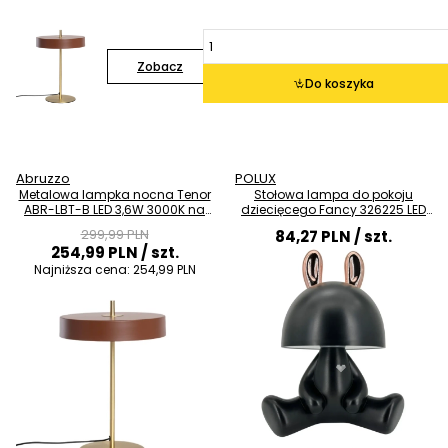
Zobacz
Do koszyka
Abruzzo
POLUX
Metalowa lampka nocna Tenor
Stołowa lampa do pokoju
ABR-LBT-B LED 3,6W 3000K na
dziecięcego Fancy 326225 LED
biurko brązowa
2,5W 4000K biała złota
299,99 PLN
84,27 PLN
/ szt.
254,99 PLN
/ szt.
Najniższa cena:
254,99 PLN