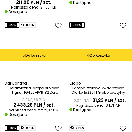
211,50 PLN
/ szt.
Dostępne
Najniższa cena:
211,03 PLN
Dostępne
-15%
0 PLN
-30%
Do koszyka
Do koszyka
Dar Lighting
Globo
Ceramiczna lampa stołowa
Lampa stołowa kwadratowy
Tigris TIG422+PYR182 Dar
Clarke 15229T1 Globo tekstylny
Lighting pantera ecru
abażur czarny złoty
2 862,68 PLN
81,23 PLN
/ szt.
116,04 PLN
2 433,28 PLN
/ szt.
Najniższa cena:
84,71 PLN
Dostępne
Najniższa cena:
2 272,97 PLN
Dostępne
-10%
0 PLN
0 PLN