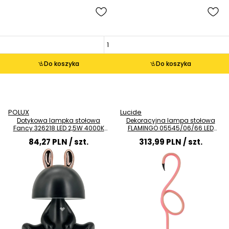
Do koszyka
Do koszyka
POLUX
Lucide
Dotykowa lampka stołowa
Dekoracyjna lampa stołowa
Fancy 326218 LED 2,5W 4000K
FLAMINGO 05545/06/66 LED
dziecięca czarna złota
5,5W RGB różowa
84,27 PLN
/ szt.
313,99 PLN
/ szt.