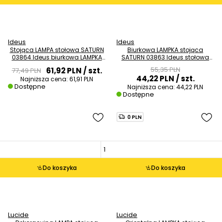
Ideus
Ideus
Stojąca LAMPA stołowa SATURN
Biurkowa LAMPKA stojąca
03864 Ideus biurkowa LAMPKA
SATURN 03863 Ideus stołowa
okrągła LED 10W 4000K z
LAMPA okrągła LED 10W 4000K z
55,35 PLN
61,92 PLN
/ szt.
77,49 PLN
głośnikiem bluetooth biała
przewodem USB-C czarna
44,22 PLN
/ szt.
Najniższa cena:
61,91 PLN
szara
Dostępne
Najniższa cena:
44,22 PLN
Dostępne
0 PLN
Do koszyka
Do koszyka
Lucide
Lucide