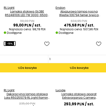
RL Light
Endon
Lampka stołowa GLOBE
Abażurowa lampa nocna
R52481106 LED 7W 3000-6500K
Westie 106794 terrier żywica
globus chrom przezroczysty
biały czarny
110,00 PLN
634,95 PLN
99,00 PLN
/ szt.
475,58 PLN
/ szt.
Najniższa cena:
98,78 PLN
Najniższa cena:
507,96 PLN
Dostępne
Dostępne
-10%
Do koszyka
Do koszyka
RL Light
Lucide
Dekoracyjna lampa stołowa
Lampka stołowa aparat
Lola R50251079 RL Light flaming
Extravaganza Camera
czarna złota
34546/21/30 czarny złoty
235,00 PLN
293,99 PLN
/ szt.