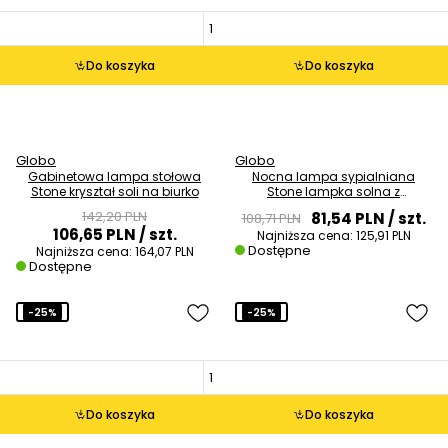
Do koszyka
Do koszyka
Globo
Globo
Gabinetowa lampa stołowa
Nocna lampa sypialniana
Stone kryształ soli na biurko
Stone lampka solna z
przełącznikiem
142,20 PLN
81,54 PLN
/ szt.
108,71 PLN
106,65 PLN
/ szt.
Najniższa cena:
125,91 PLN
Dostępne
Najniższa cena:
164,07 PLN
Dostępne
-25%
-25%
Do koszyka
Do koszyka