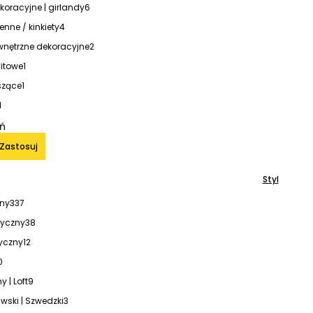
koracyjne | girlandy
6
nne / kinkiety
4
nętrzne dekoracyjne
2
itowe
1
szące
1
1
iń
Zastosuj
Styl
ny
337
tyczny
38
yczny
12
0
y | Loft
9
ski | Szwedzki
3