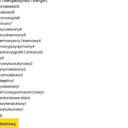
brązowy | wenge
12
niebieski
12
beżowy
8
mosiądz
8
chrom
7
czerwony
6
drewniany
5
ecru | kremowy
4
przydymiony
4
grafit | antracyt
3
ty
3
bursztynowy
2
miedziany
2
multikolor
2
błękitny
1
oliwkowy
1
pomarańczowy
1
różowe złoto
1
terakotowy
1
turkusowy
1
iń
Zastosuj