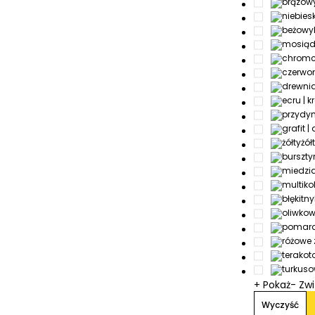
żół
+ Pokaż
- Zw
Wyczyść