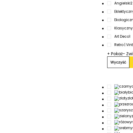
Angielski
2
Eklektyczn
Ekologicz
Klasyczny
Art Deco
1
Retro | Vi
+ Pokaż
- Zw
Wyczyść
bi
zło
sz