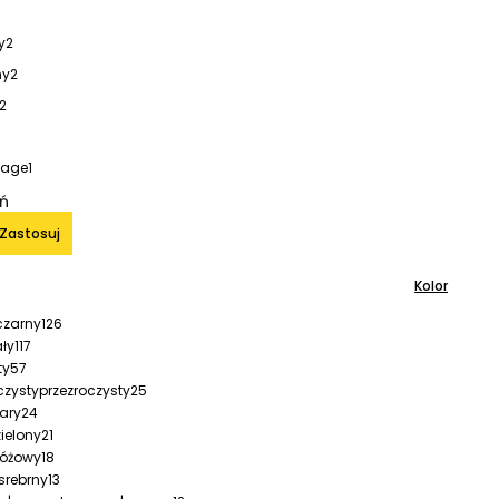
y
2
ny
2
2
ntage
1
iń
Zastosuj
Kolor
czarny
126
ały
117
ty
57
przezroczysty
25
ary
24
zielony
21
różowy
18
srebrny
13