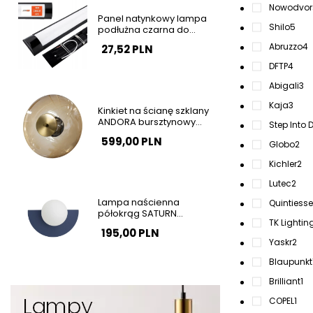
Nowodvor
Panel natynkowy lampa
Shilo
5
podłużna czarna do
garażu 120cm 36W 4000K
Abruzzo
4
27,52 PLN
barwa neutralna SLP2934
DFTP
4
Abigali
3
Kaja
3
Kinkiet na ścianę szklany
ANDORA bursztynowy
Step Into 
mosiądz LED 12W 3000K
599,00 PLN
do sypialni okrągły
Globo
2
AZ6889
Kichler
2
Lutec
2
Lampa naścienna
Quintiesse
półokrąg SATURN
TK Lightin
granatowa biała szklana
195,00 PLN
1xG9 do salonu kula 12601
Yaskr
2
Blaupunkt
Brilliant
1
COPEL
1