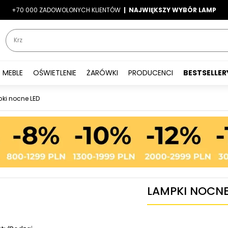
+70 000 ZADOWOLONYCH KLIENTÓW
-7%
|
LATO7
| NAJWIĘKSZY WYBÓR LAMP
|
MEBLE
OŚWIETLENIE
ŻARÓWKI
PRODUCENCI
BESTSELLER
ki nocne LED
LAMPKI NOCNE