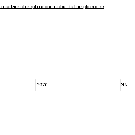
 miedziane
Lampki nocne niebieskie
Lampki nocne
PLN