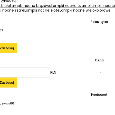
Styl
Rodzaj
 białe
Lampki nocne brązowe
Lampki nocne czarne
Lampki nocne
i nocne szare
Lampki nocne złote
Lampki nocne wielokolorowe
Pokaż tylko
147
Zastosuj
Cena
PLN
-
Zastosuj
Producent
lusivas
66