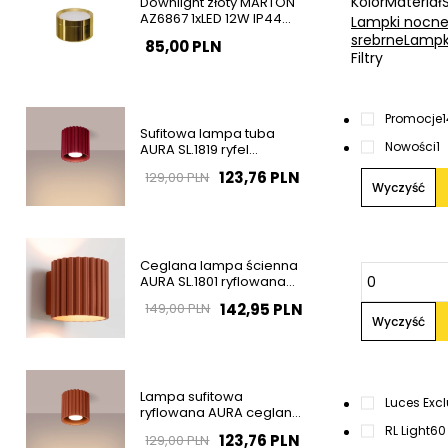
Kolor
Materiał
Downlight złoty MARTON
AZ6867 1xLED 12W IP44
Lampki nocne
natynkowa tuba
srebrne
Lampk
85,00 PLN
Filtry
Promocje
Sufitowa lampa tuba
Nowości
1
AURA SL.1819 ryfel
burgundowa GU10
123,76 PLN
129,00 PLN
Wyczyść
Ceglana lampa ścienna
AURA SL.1801 ryflowana
1xG9 na korytarz
142,95 PLN
149,00 PLN
Wyczyść
Lampa sufitowa
Luces Exc
ryflowana AURA ceglana
SL.1799 tubka 1xGU10
RL Light
60
123,76 PLN
129,00 PLN