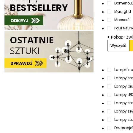
DomenoL
Maxlight
1
Moosee
1
Paul Neuh
+ Pokaż
- Zw
Wyczyść
Lampki n
Lampy st
Lampy bi
Lampy LED 
Lampy sto
Lampy zew
Lampy sto
Dekoracje