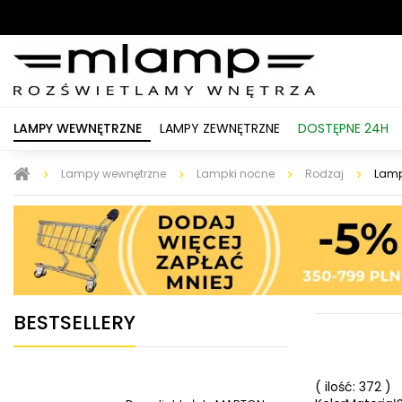
LAMPY WEWNĘTRZNE
LAMPY ZEWNĘTRZNE
DOSTĘPNE 24H
Lampy wewnętrzne
Lampki nocne
Rodzaj
Lamp
BESTSELLERY
( ilość: 372 )