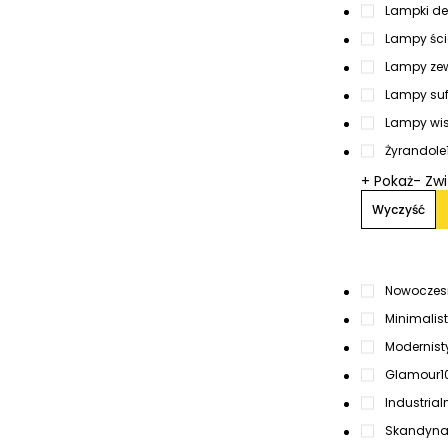
Lampki de
Lampy ście
Lampy zew
Lampy suf
Lampy wi
Żyrandole
+ Pokaż
- Zw
Wyczyść
Nowoczes
Minimalis
Modernist
Glamour
1
Industrialn
Skandynaw