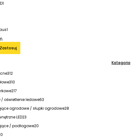
ED
1
aus
1
iń
Zastosuj
Kategoria
ocne
312
ołowe
310
urkowe
217
/ oświetlenie ledowe
63
jące ogrodowe / słupki ogrodowe
28
nętrzne LED
23
jące / podłogowe
20
10