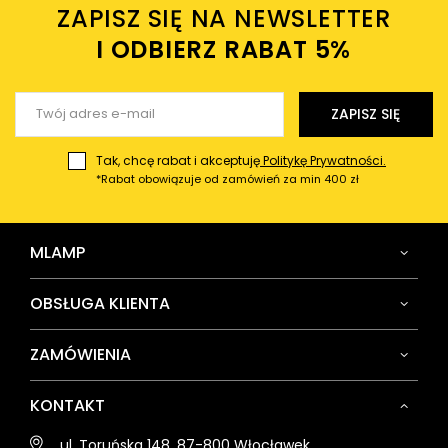
ZAPISZ SIĘ NA NEWSLETTER
Twój email
I ODBIERZ RABAT 5%ㅤ
Wyślij opinię
ZAPISZ SIĘ
Tak, chcę rabat i akceptuję
Politykę Prywatności.
*Rabat obowiązuje od zamówień za min 400 zł
MLAMP
OBSŁUGA KLIENTA
ZAMÓWIENIA
KONTAKT
ul. Toruńska 148, 87-800 Włocławek