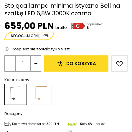
Stojąca lampa minimalistyczna Bell na
szafkę LED 6,8W 3000K czarna
655,00 PLN
brutto
NEGOCJUJ CENĘ
Pospiesz się zostało tylko
9
szt.
-
+
DO KOSZYKA
Kolor:
czarny
Dostępny
Darmowa dostawa
od
399 PLN
Raty 0% - oblicz