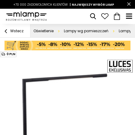
-7%
+70 000 ZADOWOLONYCH KLIENTÓW
|
LATO7
| NAJWIĘKSZY WYBÓR LAMP
|
Oświetlenie
Lampy wg pomieszczeń
Lampy d
Wstecz
0 PLN