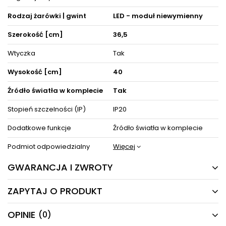
Rodzaj żarówki | gwint
LED - moduł niewymienny
Szerokość [cm]
36,5
Wtyczka
Tak
Wysokość [cm]
40
Źródło światła w komplecie
Tak
Stopień szczelności (IP)
IP20
Dodatkowe funkcje
Źródło światła w komplecie
Podmiot odpowiedzialny
Więcej
GWARANCJA I ZWROTY
ZAPYTAJ O PRODUKT
24 MIESIĄCE
Producent gwarantuje naprawę lub wymianę sprzętu
OPINIE
(0)
Masz pytania odnośnie produktu, oferty lub współpracy z
do 24 miesięcy od daty zakupu. Skontaktuj się ze
nami?