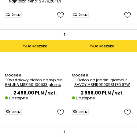
Najniższa cena:
2 478,26 PLN
0 PLN
0 PLN
Do koszyka
Do koszyka
Moosee
Moosee
Kryształowy plafon do sypialni
Plafon do jadalni glamour
BALUNA MSE1501100533 glamour
SAVOY MSE1501100531 LED 97W
złoty
3000K złoty
2 498,00 PLN
/ szt.
2 998,00 PLN
/ szt.
Dostępne
Dostępne
0 PLN
0 PLN