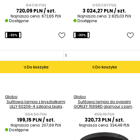
IP44 chrom
847,16 PLN
3 557,97 PLN
720,09 PLN
/ szt.
3 024,27 PLN
/ szt.
Najniższa cena:
672,65 PLN
Najniższa cena:
2 825,03 PLN
Dostępne
Dostępne
-30%
-30%
Do koszyka
Do koszyka
Globo
Globo
Sufitowa lampa z kryształkami
Sufitowa lampa do sypialni
LILLY 60209-4 szklana biała
GORLEY 15698D glamour czarna
nikiel
przydymiona
284,50 PLN
458,19 PLN
199,15 PLN
/ szt.
320,73 PLN
/ szt.
Najniższa cena:
207,69 PLN
Najniższa cena:
334,48 PLN
Dostępne