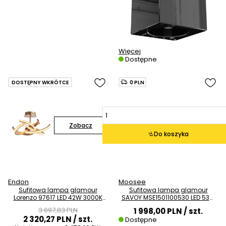
Więcej
Dostępne
DOSTĘPNY WKRÓTCE
0 PLN
Zobacz
Do koszyka
Endon
Moosee
Sufitowa lampa glamour
Sufitowa lampa glamour
Lorenzo 97617 LED 42W 3000K
SAVOY MSE1501100530 LED 53W
ściemnialna złota
3000K złota
3 097,83 PLN
1 998,00 PLN
/ szt.
2 320,27 PLN
/ szt.
Dostępne