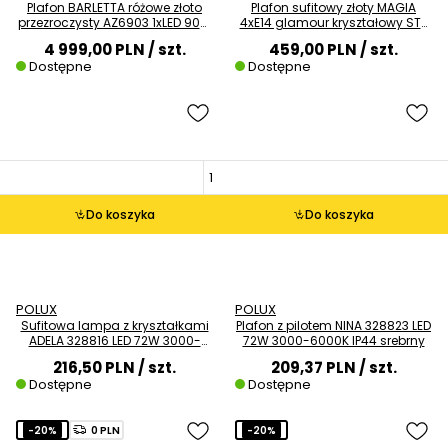
Plafon BARLETTA różowe złoto
Plafon sufitowy złoty MAGIA
przezroczysty AZ6903 1xLED 90W
4xE14 glamour kryształowy ST-
3000K ściemnialny
D8801C-R40-MAGIA
4 999,00 PLN
/ szt.
459,00 PLN
/ szt.
Dostępne
Dostępne
Do koszyka
Do koszyka
POLUX
POLUX
Sufitowa lampa z kryształkami
Plafon z pilotem NINA 328823 LED
ADELA 328816 LED 72W 3000-
72W 3000-6000K IP44 srebrny
6000K IP44 biała
216,50 PLN
/ szt.
209,37 PLN
/ szt.
Dostępne
Dostępne
-20%
0 PLN
-20%