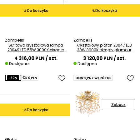
Do koszyka
Do koszyka
Zambelis
Zambelis
Sufitowa kryształowa lampa
Kryształowy plafon 23047 LED
23049 LED 55W 3000K okrągła
38W 3000K okrągły glamour
mosiądz
mosiądz
4 316,00 PLN
/ szt.
3 120,00 PLN
/ szt.
Dostępne
Dostępne
-30%
0 PLN
DOSTĘPNY WKRÓTCE
Zobacz
Do koszyka
Globo
Globo