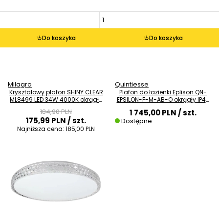
Do koszyka
Do koszyka
Milagro
Quintiesse
Kryształowy plafon SHINY CLEAR
Plafon do łazienki Eplison QN-
ML8499 LED 34W 4000K okrągły
EPSILON-F-M-AB-O okrągły IP44
biały
mosiądz
184,90 PLN
1 745,00 PLN
/ szt.
175,99 PLN
/ szt.
Dostępne
Najniższa cena:
185,00 PLN