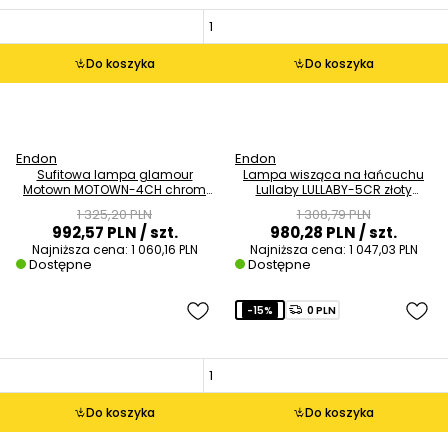
Do koszyka
Do koszyka
Endon
Endon
Sufitowa lampa glamour
Lampa wisząca na łańcuchu
Motown MOTOWN-4CH chrom
Lullaby LULLABY-5CR złoty
przezroczysty
kremowy
1 325,20 PLN
1 308,79 PLN
992,57 PLN
/ szt.
980,28 PLN
/ szt.
Najniższa cena:
1 060,16 PLN
Najniższa cena:
1 047,03 PLN
Dostępne
Dostępne
-15%
0 PLN
Do koszyka
Do koszyka