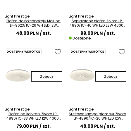
Light Prestige
Light Prestige
Plafon do przedpokoju Moluna
Sypialniany plafon Zivora LP-
LP-9623/1C-26 WH LED 12W
4890/1C-40 WH LED 23W 4000K
4000K biały
biały
48,00 PLN
/ szt.
99,00 PLN
/ szt.
Dostępne
DOSTĘPNY WKRÓTCE
DOSTĘPNY WKRÓTCE
Zobacz
Zobacz
Light Prestige
Light Prestige
Plafon na korytarz Zivora LP-
Sufitowa lampa glamour Zivora
4890/1C-33 WH LED 12W 4000K
LP-4890/1C-26 WH LED 12W
biały
4000K biała
79,00 PLN
/ szt.
48,00 PLN
/ szt.