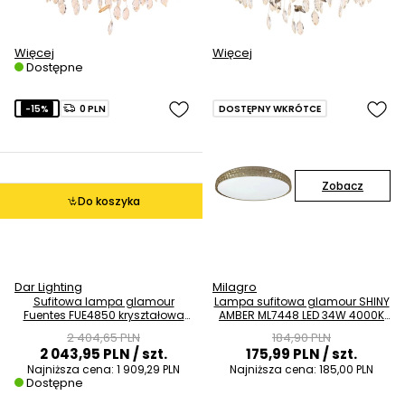
Więcej
Więcej
Dostępne
-15%
0 PLN
DOSTĘPNY WKRÓTCE
Zobacz
Do koszyka
Dar Lighting
Milagro
Sufitowa lampa glamour
Lampa sufitowa glamour SHINY
Fuentes FUE4850 kryształowa
AMBER ML7448 LED 34W 4000K
do jadalni chrom
bursztynowa
2 404,65 PLN
184,90 PLN
2 043,95 PLN
/ szt.
175,99 PLN
/ szt.
Najniższa cena:
1 909,29 PLN
Najniższa cena:
185,00 PLN
Dostępne