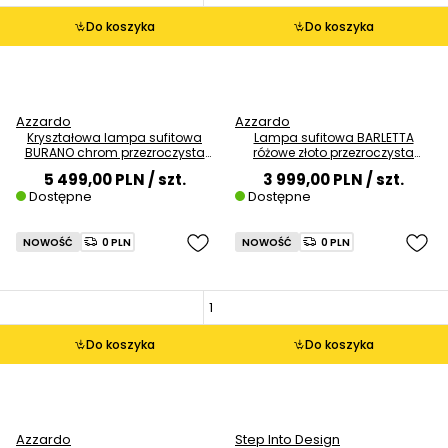
Do koszyka
Do koszyka
Azzardo
Azzardo
Kryształowa lampa sufitowa
Lampa sufitowa BARLETTA
BURANO chrom przezroczysta
różowe złoto przezroczysta
AZ6909 1xE14
AZ6902 1xLED 60W 3000K
5 499,00 PLN
/ szt.
3 999,00 PLN
/ szt.
glamour
Dostępne
Dostępne
NOWOŚĆ
0 PLN
NOWOŚĆ
0 PLN
Do koszyka
Do koszyka
Azzardo
Step Into Design