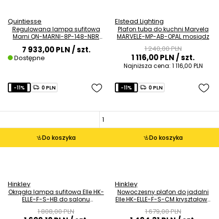
Quintiesse
Elstead Lighting
Regulowana lampa sufitowa
Plafon tuba do kuchni Marvela
Marni QN-MARNI-8P-148-NBR
MARVELE-MP-AB-OPAL mosiądz
LED 38W 3000K mosiądz
1 240,00 PLN
7 933,00 PLN
/ szt.
1 116,00 PLN
/ szt.
Dostępne
Najniższa cena:
1 116,00 PLN
-11%
0 PLN
-11%
0 PLN
Do koszyka
Do koszyka
Hinkley
Hinkley
Okrągła lampa sufitowa Elle HK-
Nowoczesny plafon do jadalni
ELLE-F-S-HB do salonu
Elle HK-ELLE-F-S-CM kryształowy
kryształowa mosiądz
chrom
1 808,00 PLN
1 679,00 PLN