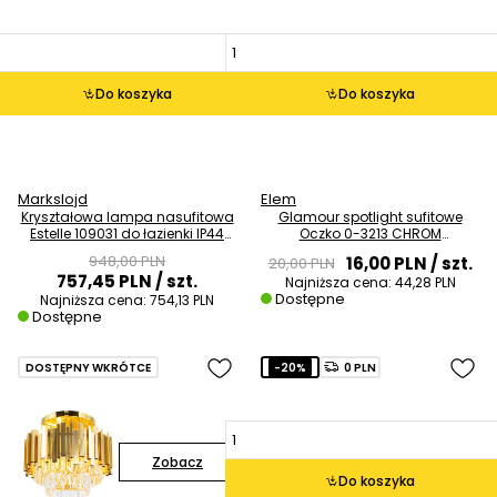
Do koszyka
Do koszyka
Markslojd
Elem
Kryształowa lampa nasufitowa
Glamour spotlight sufitowe
Estelle 109031 do łazienki IP44
Oczko 0-3213 CHROM
mosiądz
kryształowy chrom
948,00 PLN
16,00 PLN
/ szt.
20,00 PLN
757,45 PLN
/ szt.
Najniższa cena:
44,28 PLN
Dostępne
Najniższa cena:
754,13 PLN
Dostępne
DOSTĘPNY WKRÓTCE
-20%
0 PLN
Zobacz
Do koszyka