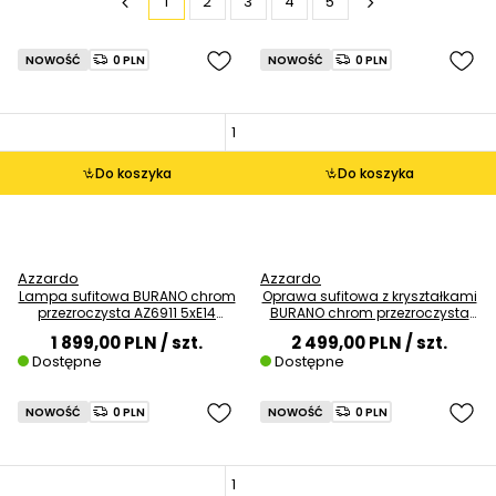
1
2
3
4
5
NOWOŚĆ
0 PLN
NOWOŚĆ
0 PLN
Do koszyka
Do koszyka
Azzardo
Azzardo
Lampa sufitowa BURANO chrom
Oprawa sufitowa z kryształkami
przezroczysta AZ6911 5xE14
BURANO chrom przezroczysta
glamour
AZ6910 1xE14 glamour
1 899,00 PLN
/ szt.
2 499,00 PLN
/ szt.
Dostępne
Dostępne
NOWOŚĆ
0 PLN
NOWOŚĆ
0 PLN