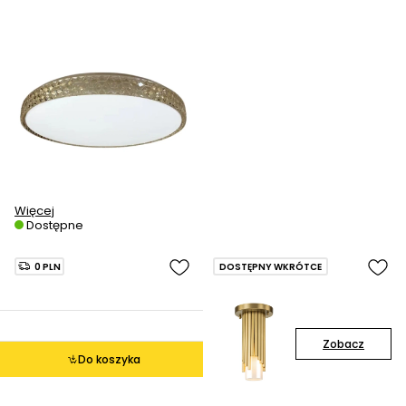
Więcej
Dostępne
0 PLN
DOSTĘPNY WKRÓTCE
Zobacz
Do koszyka