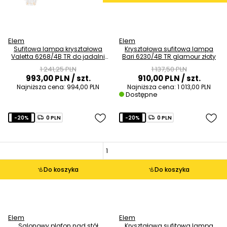
Elem
Elem
Sufitowa lampa kryształowa
Kryształowa sufitowa lampa
Valetta 6268/4B TR do jadalni
Bari 6230/4B TR glamour złoty
złoty
1 241,25 PLN
1 137,50 PLN
993,00 PLN
/ szt.
910,00 PLN
/ szt.
Najniższa cena:
994,00 PLN
Najniższa cena:
1 013,00 PLN
Dostępne
-20%
0 PLN
-20%
0 PLN
Do koszyka
Do koszyka
Elem
Elem
Salonowy plafon nad stół
Kryształowa sufitowa lampa