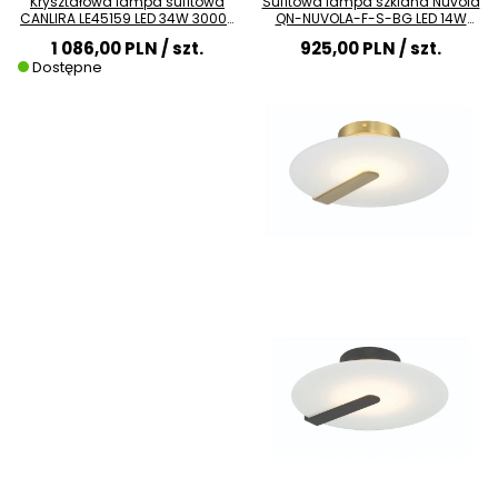
Kryształowa lampa sufitowa
Sufitowa lampa szklana Nuvola
CANLIRA LE45159 LED 34W 3000K
QN-NUVOLA-F-S-BG LED 14W
przezroczysta
3000K złota biała
1 086,00 PLN
/ szt.
925,00 PLN
/ szt.
Dostępne