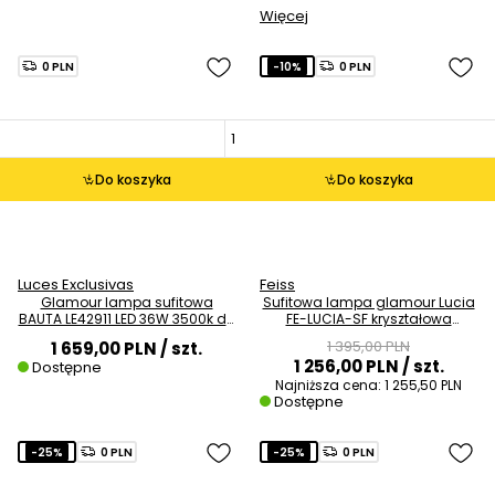
Więcej
0 PLN
-10%
0 PLN
Do koszyka
Do koszyka
Luces Exclusivas
Feiss
Glamour lampa sufitowa
Sufitowa lampa glamour Lucia
BAUTA LE42911 LED 36W 3500k do
FE-LUCIA-SF kryształowa
salonu złota
srebrna
1 395,00 PLN
1 659,00 PLN
/ szt.
1 256,00 PLN
/ szt.
Dostępne
Najniższa cena:
1 255,50 PLN
Dostępne
-25%
0 PLN
-25%
0 PLN