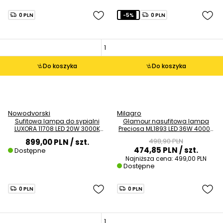
0 PLN
-5%
0 PLN
Do koszyka
Do koszyka
Nowodvorski
Milagro
Sufitowa lampa do sypialni
Glamour nasufitowa lampa
LUXORA 11708 LED 20W 3000K
Preciosa ML1893 LED 36W 4000K
crystals nikiel
złoty
498,90 PLN
899,00 PLN
/ szt.
474,85 PLN
/ szt.
Dostępne
Najniższa cena:
499,00 PLN
Dostępne
0 PLN
0 PLN