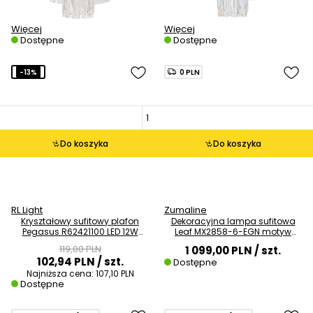
Więcej
Więcej
Dostępne
Dostępne
-13%
0 PLN
Do koszyka
Do koszyka
RL Light
Zumaline
Kryształowy sufitowy plafon
Dekoracyjna lampa sufitowa
Pegasus R62421100 LED 12W
Leaf MX2858-6-EGN motyw
3000K okrągły biały
kwiatowy złoty
119,00 PLN
1 099,00 PLN
/ szt.
102,94 PLN
/ szt.
Dostępne
Najniższa cena:
107,10 PLN
Dostępne