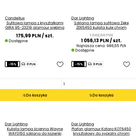
Candellux
Dar Lighting
Sufitowa lampa z kryształkami
Szklana lampa sufitowa Zeke
GIRA 95-23219 glamour srebrna
ZEK5450 kulista kule chrom
1 242,50 PLN
175,99 PLN
/ szt.
1 056,13 PLN
/ szt.
Dostępne
Najniższa cena:
986,55 PLN
Dostępne
-15%
0 PLN
-15%
0 PLN
Do koszyka
Do koszyka
Dar Lighting
Dar Lighting
Kulista lampa ścienna Wayne
Plafon glamour Kotaro KOT6450
WAY0150 szklana do łazienki
kryształowy do sypialni chrom