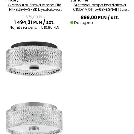
Hinkley
Zumaline
Glamour sufitowa lampa Elle
Sufitowa lampa kryształowa
HK-ELLE-F-S-BK kryształowa
CINDY MX4115-6B-EGN-II liście
czarna
złoty
1 679,00 PLN
899,00 PLN
/ szt.
1 494,31 PLN
/ szt.
Dostępne
Najniższa cena:
1 510,80 PLN