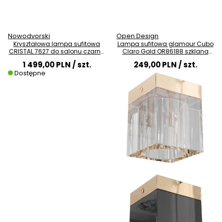
Nowodvorski
Open Design
Kryształowa lampa sufitowa
Lampa sufitowa glamour Cubo
CRISTAL 7627 do salonu czarna
Claro Gold OR86188 szklana
przezroczysta
złota przezroczysta
1 499,00 PLN
/ szt.
249,00 PLN
/ szt.
Dostępne