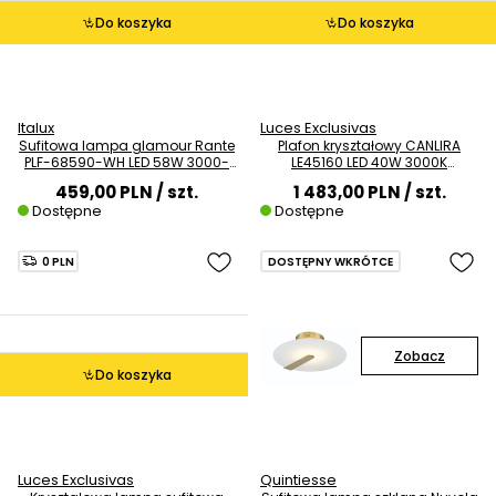
Do koszyka
Do koszyka
Italux
Luces Exclusivas
Sufitowa lampa glamour Rante
Plafon kryształowy CANLIRA
PLF-68590-WH LED 58W 3000-
LE45160 LED 40W 3000K
6000K biały
ściemnialny przezroczysty
459,00 PLN
/ szt.
1 483,00 PLN
/ szt.
Dostępne
Dostępne
0 PLN
DOSTĘPNY WKRÓTCE
Zobacz
Do koszyka
Luces Exclusivas
Quintiesse