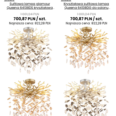
Sufitowa lampa glamour
Kryształowa sufitowa lampa
Queena 64138DS kryształowa
Queena 64138DG do salonu
srebrna
glamour złoty
1 001,24 PLN
1 001,24 PLN
700,87 PLN
/ szt.
700,87 PLN
/ szt.
Najniższa cena:
822,28 PLN
Najniższa cena:
822,28 PLN