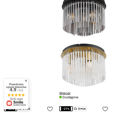
Prawdziwe
opinie klientów
4.9
/ 5.0
Więcej
Dostępne
3536 opinii
-30%
0 PLN
-27%
0 PLN