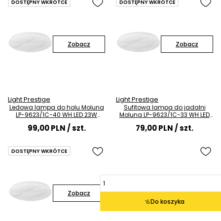
DOSTĘPNY WKRÓTCE
DOSTĘPNY WKRÓTCE
Zobacz
Zobacz
Light Prestige
Light Prestige
Ledowa lampa do holu Moluna
Sufitowa lampa do jadalni
LP-9623/1C-40 WH LED 23W
Moluna LP-9623/1C-33 WH LED
4000K biały
18W 4000K biały
99,00 PLN
/ szt.
79,00 PLN
/ szt.
DOSTĘPNY WKRÓTCE
Zobacz
Do koszyka