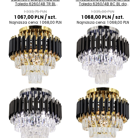
Toledo 6260/4B TR BL
Toledo 6260/4B 8C BL do
kryształowy złoty czarny
salonu czarny chrom
1 333,75 PLN
1 335,00 PLN
1 067,00 PLN
/ szt.
1 068,00 PLN
/ szt.
Najniższa cena:
1 068,00 PLN
Najniższa cena:
1 068,00 PLN