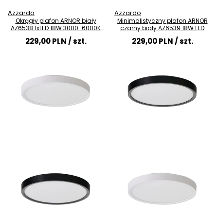
Azzardo
Azzardo
Okrągły plafon ARNOR biały
Minimalistyczny plafon ARNOR
AZ6538 1xLED 18W 3000-6000K
czarny biały AZ6539 18W LED
do kuchni
3000-6000K
229,00 PLN
/ szt.
229,00 PLN
/ szt.