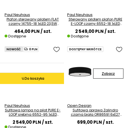
Paul Neuhaus
Paul Neuhaus
Plafon sterowany pilotem FLAT
Sterowany pilotem plafon PURE
czarny 14755-18 1xLED 23,5W
E-LOOP czarny 6552-18 1xLED
2700-5000K z regulacją barwy
33W 2700-5000K ze zmienną
464,00 PLN
/ szt.
2 549,00 PLN
/ szt.
barwą
Dostępne
Dostępne
NOWOŚĆ
0 PLN
DOSTĘPNY WKRÓTCE
Zobacz
Do koszyka
Paul Neuhaus
Open Design
Sufitowa lampa na pilot PURE E-
Sufitowa oprawa Zalindro
LOOP srebrna 6552-95 1xLED
czarna biała OR86591 6xE27
20W 2700-5000K zmienna
owalna
2 549,00 PLN
/ szt.
699,00 PLN
/ szt.
barwa
Dostępne