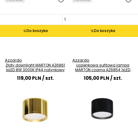
Do koszyka
Do koszyka
Azzardo
Azzardo
Złoty downlight MARTON AZ6861
Łazienkowa sufitowa lampa
1xLED 8W 3000K IP44 natynkowy
MARTON czarna AZ6854 1xLED
8W 4000K IP44 tuba
119,00 PLN
/ szt.
105,00 PLN
/ szt.