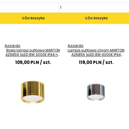
Do koszyka
Do koszyka
Azzardo
Azzardo
Biała lampa sufitowa MARTON
Lampa sufitowa chrom MARTON
AZ6859 1xLED 8W 3000K IP44 na
AZ6856 1xLED 8W 4000K IP44
korytarz
natynkowa
105,00 PLN
/ szt.
119,00 PLN
/ szt.