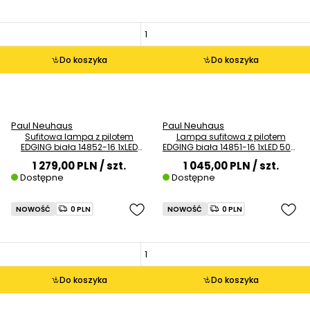
Do koszyka
Do koszyka
Paul Neuhaus
Paul Neuhaus
Sufitowa lampa z pilotem
Lampa sufitowa z pilotem
EDGING biała 14852-16 1xLED
EDGING biała 14851-16 1xLED 50W
60W 2700-5000K regulowana
2700-5000K zmienna barwa
1 279,00 PLN
/ szt.
1 045,00 PLN
/ szt.
barwa
Dostępne
Dostępne
NOWOŚĆ
0 PLN
NOWOŚĆ
0 PLN
Do koszyka
Do koszyka