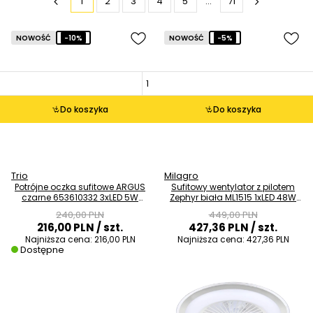
1
2
3
4
5
...
71
NOWOŚĆ
-10%
NOWOŚĆ
-5%
Do koszyka
Do koszyka
Trio
Milagro
Potrójne oczka sufitowe ARGUS
Sufitowy wentylator z pilotem
czarne 653610332 3xLED 5W
Zephyr biała ML1515 1xLED 48W
zmienna barwa na pilot
3000-6000K CCT
240,00 PLN
449,00 PLN
216,00 PLN
/ szt.
427,36 PLN
/ szt.
Najniższa cena:
216,00 PLN
Najniższa cena:
427,36 PLN
Dostępne