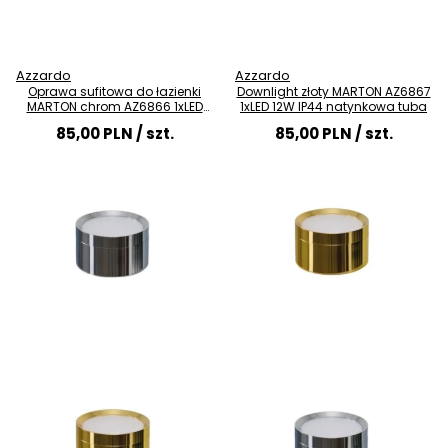
Azzardo
Azzardo
Oprawa sufitowa do łazienki
Downlight złoty MARTON AZ6867
MARTON chrom AZ6866 1xLED
1xLED 12W IP44 natynkowa tuba
12W IP44 tubka
85,00 PLN
/ szt.
85,00 PLN
/ szt.