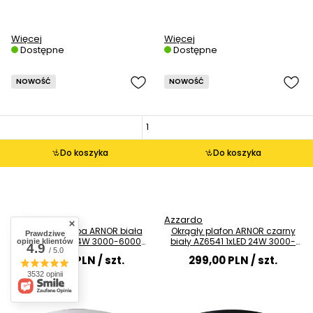
Więcej
Więcej
Dostępne
Dostępne
NOWOŚĆ
NOWOŚĆ
Do koszyka
Do koszyka
Azzardo
Azzardo
Sufitowa lampa ARNOR biała
Okrągły plafon ARNOR czarny
Prawdziwe
AZ6540 1xLED 24W 3000-6000K
biały AZ6541 1xLED 24W 3000-
opinie klientów
4.9
do salonu
6000K owalny
/ 5.0
299,00 PLN
/ szt.
299,00 PLN
/ szt.
3532 opinii