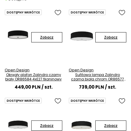
DOSTĘPNY WKRÓTCE
DOSTĘPNY WKRÓTCE
Zobacz
Zobacz
Open Design
Open Design
Okrągły plafon Zalindro czarny
Sufitowa lampa Zalindro
biały OR86584 4xE27 tkaninowy
czarna biała chrom OR86577
6xE27 do sypialni
449,00 PLN
/ szt.
739,00 PLN
/ szt.
DOSTĘPNY WKRÓTCE
DOSTĘPNY WKRÓTCE
Zobacz
Zobacz