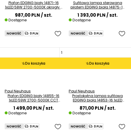
Plafon EDGING biały 14871-16
Sufitowa lampa sterowana
1xLED 58W 2700-5000K okrągły z
pilotem EDGING biała 14875-16
pilotem
1xLED 36W 2700-5000K CCT
987,00 PLN
/ szt.
1 393,00 PLN
/ szt.
Dostępne
Dostępne
NOWOŚĆ
0 PLN
NOWOŚĆ
0 PLN
Do koszyka
Do koszyka
Paul Neuhaus
Paul Neuhaus
Plafon EDGING biały 14855-16
Prostokątna lampa sufitowa
1xLED 59W 2700-5000K CCT
EDGING biała 14853-16 1xLED
ściemnialny z pilotem
35W 2700-5000K sterowana
1 499,00 PLN
/ szt.
871,00 PLN
/ szt.
pilotem
Dostępne
Dostępne
NOWOŚĆ
0 PLN
NOWOŚĆ
0 PLN