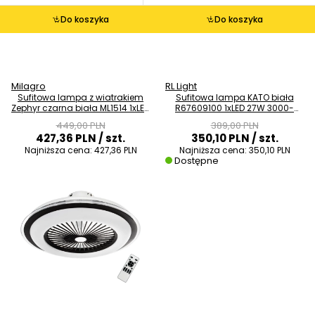
Do koszyka
Do koszyka
Milagro
RL Light
Sufitowa lampa z wiatrakiem
Sufitowa lampa KATO biała
Zephyr czarna biała ML1514 1xLED
R67609100 1xLED 27W 3000-
48W 3000-6000K na pilot
5500K ściemnialna
449,00 PLN
389,00 PLN
427,36 PLN
/ szt.
350,10 PLN
/ szt.
Najniższa cena:
427,36 PLN
Najniższa cena:
350,10 PLN
Dostępne