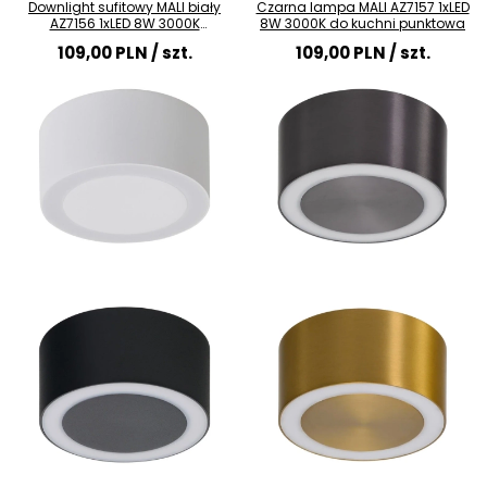
Downlight sufitowy MALI biały
Czarna lampa MALI AZ7157 1xLED
AZ7156 1xLED 8W 3000K
8W 3000K do kuchni punktowa
punktowa tuba
109,00 PLN
/ szt.
109,00 PLN
/ szt.