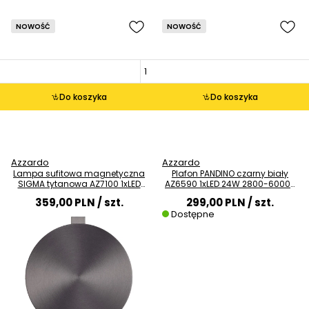
NOWOŚĆ
NOWOŚĆ
Do koszyka
Do koszyka
Azzardo
Azzardo
Lampa sufitowa magnetyczna
Plafon PANDINO czarny biały
SIGMA tytanowa AZ7100 1xLED
AZ6590 1xLED 24W 2800-6000K
8W 3000K ściemnialna
IP44 z czujnikiem
359,00 PLN
/ szt.
299,00 PLN
/ szt.
Dostępne