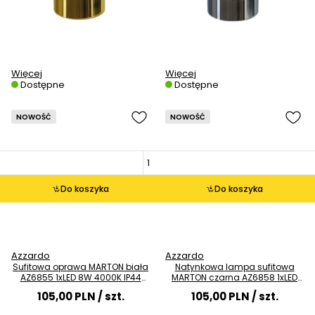
Więcej
Więcej
Dostępne
Dostępne
NOWOŚĆ
NOWOŚĆ
Do koszyka
Do koszyka
Azzardo
Azzardo
Sufitowa oprawa MARTON biała
Natynkowa lampa sufitowa
AZ6855 1xLED 8W 4000K IP44
MARTON czarna AZ6858 1xLED
punktowa
8W 3000K IP44 spot
105,00 PLN
/ szt.
105,00 PLN
/ szt.