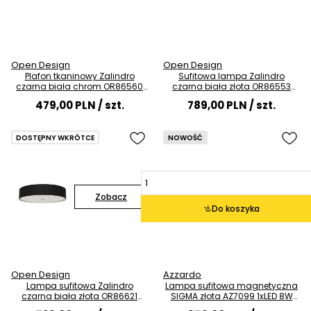
Open Design
Open Design
Plafon tkaninowy Zalindro
Sufitowa lampa Zalindro
czarna biała chrom OR86560
czarna biała złota OR86553
4xE27 okrągły
6xE27 do salonu
479,00 PLN
/ szt.
789,00 PLN
/ szt.
DOSTĘPNY WKRÓTCE
NOWOŚĆ
Zobacz
Do koszyka
Open Design
Azzardo
Lampa sufitowa Zalindro
Lampa sufitowa magnetyczna
czarna biała złota OR86621
SIGMA złota AZ7099 1xLED 8W
4xE27 tkaninowa
3000K okrągła