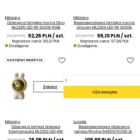
Milagro
Milagro
Dziecięca lampka nocna Dino
Bezprzewodowa lampka nocna
ML2265 LED 1W 3000K RGB
Unicorn ML2264 LED 1W 3000K
dinozaur biały
RGB różowy
52,26 PLN
/ szt.
55,10 PLN
/ szt.
54,91 PLN
57,89 PLN
Najniższa cena:
55,01 PLN
Najniższa cena:
57,99 PLN
Dostępne
Dostępne
DOSTĘPNY WKRÓTCE
Zobacz
Do koszyka
Milagro
Lucide
Dziecięca lampa stołowa
Bezprzewodowa dziecięca
Kosmonauta ML2262 LED 4W
lampa Pincha 54500/01/66 LED
CCT królik biały
0,5W 2700K żółta
76,05 PLN
/ szt.
109,99 PLN
/ szt.
79,90 PLN