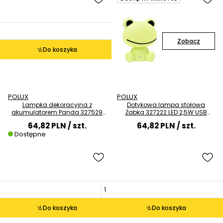
Zobacz
Do koszyka
POLUX
POLUX
Lampka dekoracyjna z
Dotykowa lampa stołowa
akumulatorem Panda 327529
Żabka 327222 LED 2,5W USB
LED 2W 3000K biała czarna
dziecięca zielona
64,82 PLN
/ szt.
64,82 PLN
/ szt.
Dostępne
Do koszyka
Do koszyka