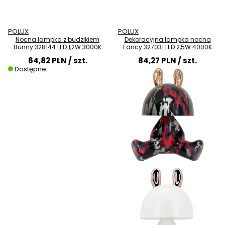
POLUX
POLUX
Nocna lampka z budzikiem
Dekoracyjna lampka nocna
Bunny 328144 LED 1,2W 3000K
Fancy 327031 LED 2,5W 4000K
królik szary biały
czarna czerwona złota
64,82 PLN
/ szt.
84,27 PLN
/ szt.
Dostępne