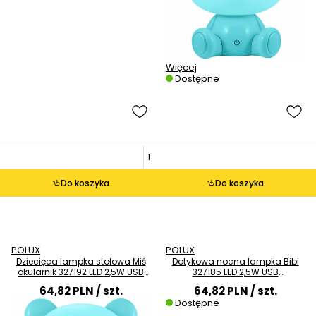
Więcej
Dostępne
Do koszyka
Do koszyka
POLUX
POLUX
Dziecięca lampka stołowa Miś
Dotykowa nocna lampka Bibi
okularnik 327192 LED 2,5W USB
327185 LED 2,5W USB
niebieska
dekoracyjna różowa
64,82 PLN
/ szt.
64,82 PLN
/ szt.
Dostępne