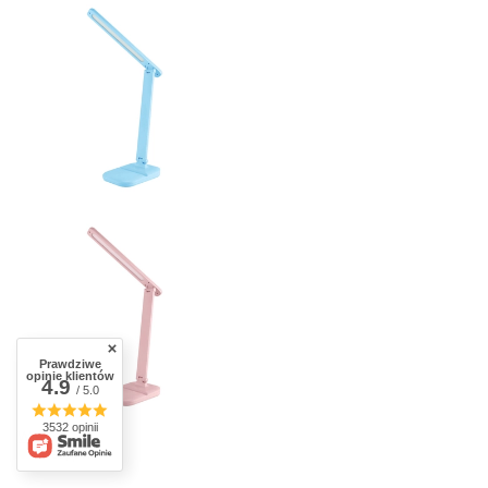
Prawdziwe
opinie klientów
4.9
/ 5.0
3532 opinii
Więcej
Dostępne