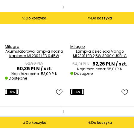
Do koszyka
Do koszyka
Milagro
Milagro
Akumulatorowa lampka nocna
Lampka dziecięca Mango
Kapibara ML2302 LED 0,45W
ML2301 LED 2,5W 3000K USB-C
3000K RGB brązowy
silikon zielony
52,90 PLN
52,26 PLN
/ szt.
54,91 PLN
50,35 PLN
/ szt.
Najniższa cena:
55,01 PLN
Dostępne
Najniższa cena:
53,00 PLN
Dostępne
-5%
-5%
Do koszyka
Do koszyka