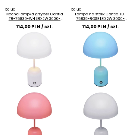
Italux
Italux
Nocna lampka grzybek Cantia
Lampa na stolik Cantia TB-
TB-75839-WH LED 2W 3000-
75839-ROSE LED 2W 3000-
6500K biała
6500K kopuła różowa
114,00 PLN
/ szt.
114,00 PLN
/ szt.