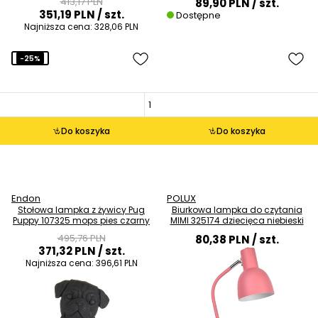
413,17 PLN
89,90 PLN
/ szt.
351,19 PLN
/ szt.
Dostępne
Najniższa cena:
328,06 PLN
-25%
Do koszyka
Do koszyka
Endon
POLUX
Stołowa lampka z żywicy Pug
Biurkowa lampka do czytania
Puppy 107325 mops pies czarny
MIMI 325174 dziecięca niebieski
495,76 PLN
80,38 PLN
/ szt.
371,32 PLN
/ szt.
Najniższa cena:
396,61 PLN