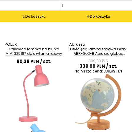
Do koszyka
Do koszyka
POLUX
Abruzzo
Dziecięca lampka na biurko
Dziecięca lampa stołowa Globi
MIMI 325167 do czytania różowy
ABR-GLO-B Abruzzo globus
brązowy
399,99 PLN
80,38 PLN
/ szt.
339,99 PLN
/ szt.
Najniższa cena:
339,99 PLN