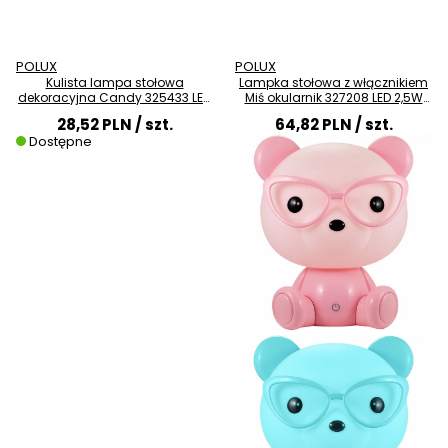
POLUX
POLUX
Kulista lampa stołowa
Lampka stołowa z włącznikiem
dekoracyjna Candy 325433 LED
Miś okularnik 327208 LED 2,5W
RGB USB kolorowa
USB różowa
28,52 PLN
/ szt.
64,82 PLN
/ szt.
Dostępne