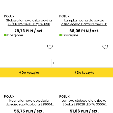
POLUX
POLUX
Stołowa lampka dekoracyjna
Lampka nocna do pokoju
KRÓLIK 327048 LED 2,5W USB
dziecięcego Gatto 327642 LED
dziecięca niebieska
1W 3000K+RGB kot biała
79,73 PLN
/ szt.
68,06 PLN
/ szt.
Dostępne
Dostępne
Do koszyka
Do koszyka
POLUX
POLUX
Nocna lampka do pokoju
Lampka stołowa dla dziecka
dziecięcego Kapibara 329004
Sówka 329028 LED 1W 3000K
LED 1W 3000K RGB beżowa
RGB USB różowa
55,75 PLN
/ szt.
51,86 PLN
/ szt.