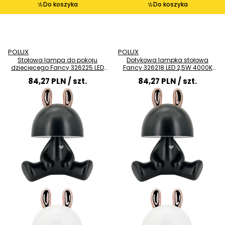
Do koszyka
Do koszyka
POLUX
POLUX
Stołowa lampa do pokoju
Dotykowa lampka stołowa
dziecięcego Fancy 326225 LED
Fancy 326218 LED 2,5W 4000K
2,5W 4000K biała złota
dziecięca czarna złota
84,27 PLN
/ szt.
84,27 PLN
/ szt.