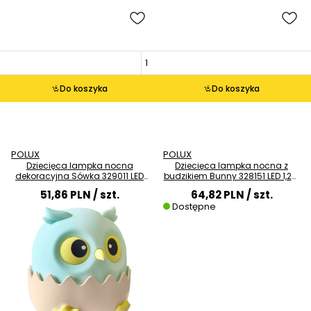
Do koszyka
Do koszyka
POLUX
POLUX
Dziecięca lampka nocna
Dziecięca lampka nocna z
dekoracyjna Sówka 329011 LED
budzikiem Bunny 328151 LED 1,2W
1W 3000K RGB kolorowa
3000K biała szara
51,86 PLN
/ szt.
64,82 PLN
/ szt.
Dostępne