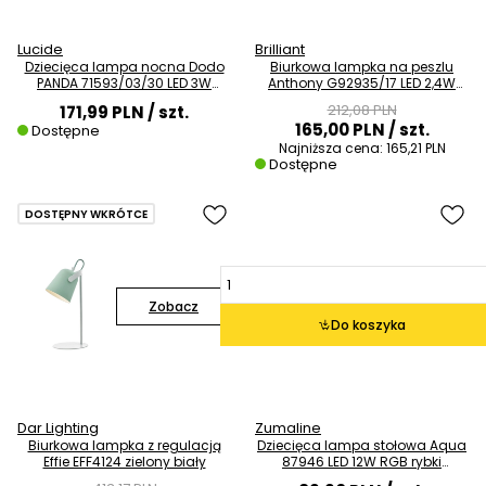
Lucide
Brilliant
Dziecięca lampa nocna Dodo
Biurkowa lampka na peszlu
PANDA 71593/03/30 LED 3W
Anthony G92935/17 LED 2,4W
4000K czarna biała
3000K chrom różowy
212,08 PLN
171,99 PLN
/ szt.
165,00 PLN
/ szt.
Dostępne
Najniższa cena:
165,21 PLN
Dostępne
DOSTĘPNY WKRÓTCE
Zobacz
Do koszyka
Dar Lighting
Zumaline
Biurkowa lampka z regulacją
Dziecięca lampa stołowa Aqua
Effie EFF4124 zielony biały
87946 LED 12W RGB rybki
kolorowe