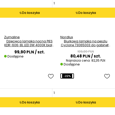
Do koszyka
Do koszyka
Zumaline
Nordlux
Dziecięca lampka nocna PIES
Biurkowa lampka na peszlu
KDR-606-BL LED 3W 4000K biała
Cyclone 73065003 do gabinetu
czarna
czarny
109,80 PLN
99,90 PLN
/ szt.
80,48 PLN
/ szt.
Dostępne
Najniższa cena:
82,35 PLN
Dostępne
-22%
Do koszyka
Do koszyka