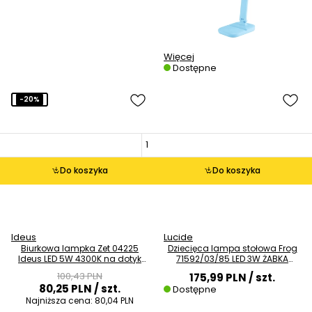
Więcej
Dostępne
-20%
Do koszyka
Do koszyka
Ideus
Lucide
Biurkowa lampka Zet 04225
Dziecięca lampa stołowa Frog
Ideus LED 5W 4300K na dotyk
71592/03/85 LED 3W ŻABKA
niebieska
animals zielona
100,43 PLN
175,99 PLN
/ szt.
80,25 PLN
/ szt.
Dostępne
Najniższa cena:
80,04 PLN