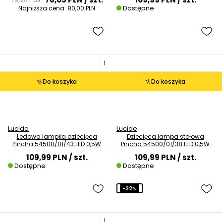
Dostępne
Najniższa cena:
80,00 PLN
Do koszyka
Do koszyka
Lucide
Lucide
Ledowa lampka dziecięca
Dziecięca lampa stołowa
Pincha 54500/01/43 LED 0,5W
Pincha 54500/01/38 LED 0,5W
2100K brązowa
2100K różowa
109,99 PLN
/ szt.
109,99 PLN
/ szt.
Dostępne
Dostępne
-22%