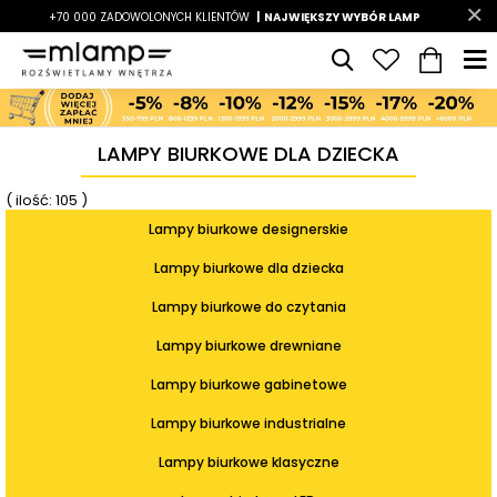
-7%
+70 000 ZADOWOLONYCH KLIENTÓW
|
LATO7
| NAJWIĘKSZY WYBÓR LAMP
|
LAMPY BIURKOWE DLA DZIECKA
( ilość: 105 )
Lampy biurkowe designerskie
Lampy biurkowe dla dziecka
Lampy biurkowe do czytania
Lampy biurkowe drewniane
Lampy biurkowe gabinetowe
Lampy biurkowe industrialne
Lampy biurkowe klasyczne