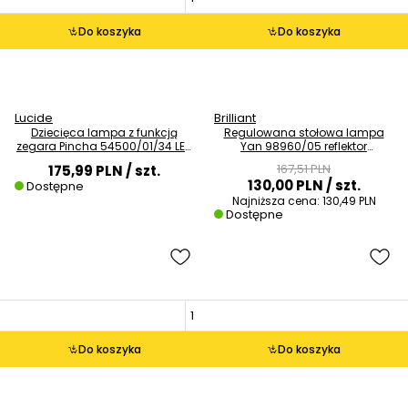
Do koszyka
Do koszyka
Lucide
Brilliant
Dziecięca lampa z funkcją
Regulowana stołowa lampa
zegara Pincha 54500/01/34 LED
Yan 98960/05 reflektor
1,5W 2100K żółta
metalowy biały
167,51 PLN
175,99 PLN
/ szt.
130,00 PLN
/ szt.
Dostępne
Najniższa cena:
130,49 PLN
Dostępne
Do koszyka
Do koszyka