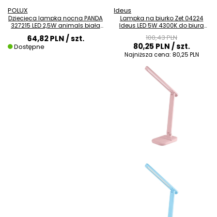
POLUX
Ideus
Dziecięca lampka nocna PANDA
Lampka na biurko Zet 04224
327215 LED 2,5W animals biała
Ideus LED 5W 4300K do biura
czarna
różowa
100,43 PLN
64,82 PLN
/ szt.
80,25 PLN
/ szt.
Dostępne
Najniższa cena:
80,25 PLN