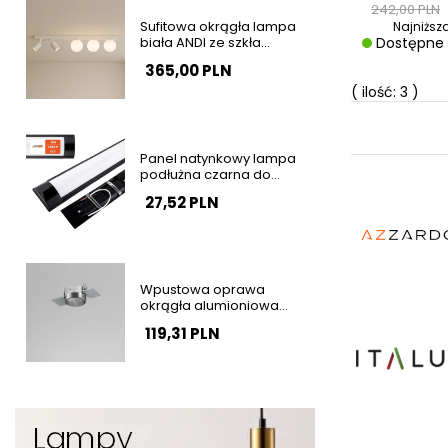
242,00 PLN
Sufitowa okrągła lampa
Najniższ
biała ANDI ze szkła
Dostępne
minimalistyczna tubki z
365,00 PLN
regulacją do salonu K-
5496
( ilość: 3 )
Panel natynkowy lampa
podłużna czarna do
garażu 120cm 36W 4000K
27,52 PLN
barwa neutralna SLP2934
Wpustowa oprawa
okrągła alumioniowa
srebrna PUTT do lamp
119,31 PLN
podtynkowych 81247-11