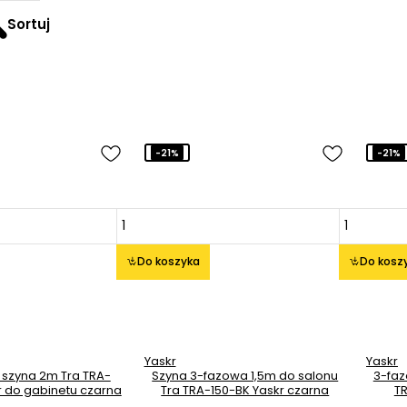
Sortuj
-21%
-21%
Do koszyka
Do kosz
Yaskr
Yaskr
 szyna 2m Tra TRA-
Szyna 3-fazowa 1,5m do salonu
3-faz
r do gabinetu czarna
Tra TRA-150-BK Yaskr czarna
TR