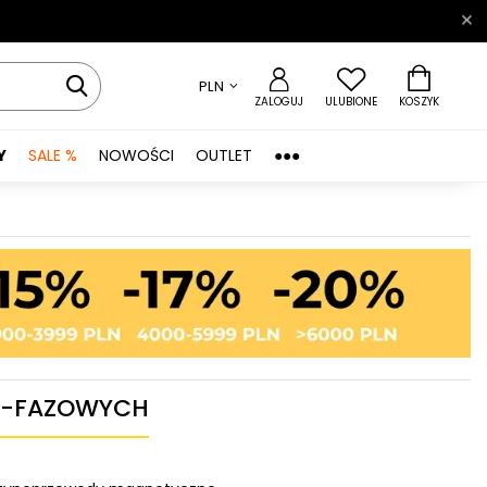
PLN
ZALOGUJ
ULUBIONE
KOSZYK
Y
SALE %
NOWOŚCI
OUTLET
●●●
3-FAZOWYCH