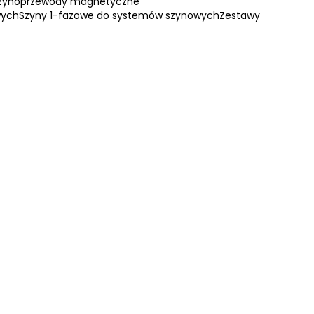
zynoprzewody magnetyczne
wych
Szyny 1-fazowe do systemów szynowych
Zestawy