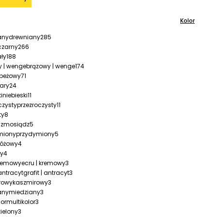
Kolor
drewniany
285
czarny
266
ały
188
brązowy | wenge
174
beżowy
71
ary
24
niebieski
11
przezroczysty
11
ty
8
mosiądz
5
przydymiony
5
różowy
4
ty
4
ecru | kremowy
3
grafit | antracyt
3
kaszmirowy
3
miedziany
3
multikolor
3
zielony
3