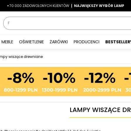
+70 000 ZADOWOLONYCH KLIENTÓW
-7%
|
LATO7
| NAJWIĘKSZY WYBÓR LAMP
|
MEBLE
OŚWIETLENIE
ŻARÓWKI
PRODUCENCI
BESTSELLER
mpy wiszące drewniane
LAMPY WISZĄCE D