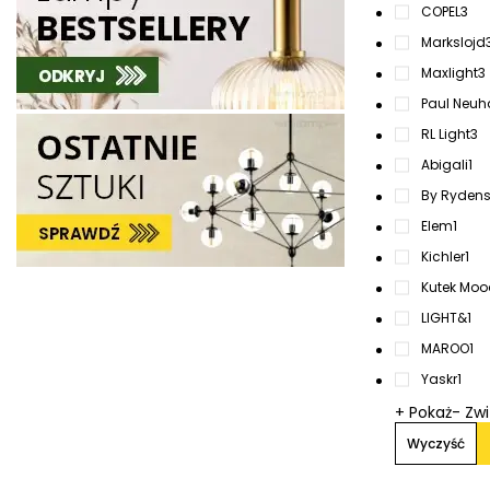
COPEL
3
Markslojd
Maxlight
3
Paul Neuh
RL Light
3
Abigali
1
By Ryden
Elem
1
Kichler
1
Kutek Moo
LIGHT&
1
MAROO
1
Yaskr
1
+ Pokaż
- Zw
Wyczyść