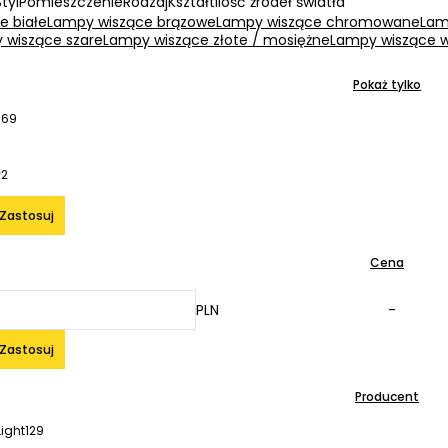
Styl
Pomieszczenie
Rodzaj
Kształt
Ilość źródeł światła
e białe
Lampy wiszące brązowe
Lampy wiszące chromowane
Lam
 wiszące szare
Lampy wiszące złote / mosiężne
Lampy wiszące w
Pokaż tylko
369
y
2
Zastosuj
Cena
PLN
-
Zastosuj
Producent
ight
129