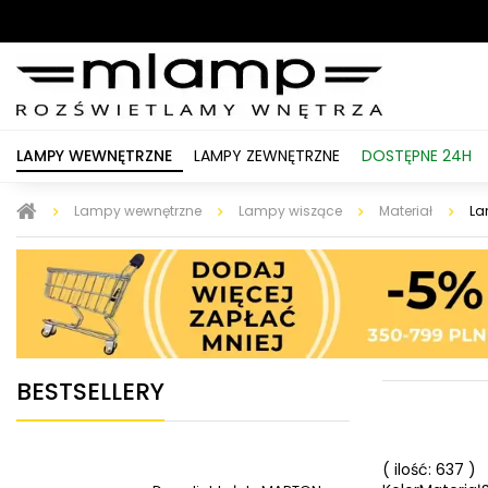
LAMPY WEWNĘTRZNE
LAMPY ZEWNĘTRZNE
DOSTĘPNE 24H
Lampy wewnętrzne
Lampy wiszące
Materiał
La
BESTSELLERY
( ilość: 637 )