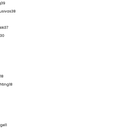
g
39
lusivas
38
ski
37
30
18
hting
18
ige
11