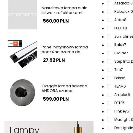
Azzardo
10
Nasufitowa lampa biała
Rabalux
10
listwa z reflektorkami
ANDI tubki kule szklane do
Aldex
8
560,00 PLN
sypialni K-5498
POLUX
8
Zumaline
Italux
7
Panel natynkowy lampa
podłużna czarna do
Lucide
7
garażu 120cm 36W 4000K
27,52 PLN
barwa neutralna SLP2934
Step Into 
Trio
7
Feiss
6
Okrągła lampa ścienna
TEAM
6
ANDORA czarna
Amplex
5
przydymiona LED 12W
599,00 PLN
3000K szkalna
DFTP
5
nowoczesna AZ6891
Hinkley
5
Maxlight S
Dar Lighti