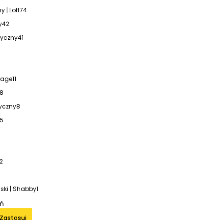
y | Loft
74
y
42
tyczny
41
ntage
11
8
yczny
8
5
2
ski | Shabby
1
iń
Zastosuj