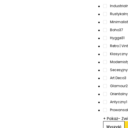
Industrialn
Rustykaln
Minimalis
Boho
37
Hygge
31
Retro | Vi
Klasyczny
Modernist
Secesyjny
Art Deco
3
Glamour
2
Orientalny
Antyczny
1
Prowansal
+ Pokaż
- Zw
Wyczyść