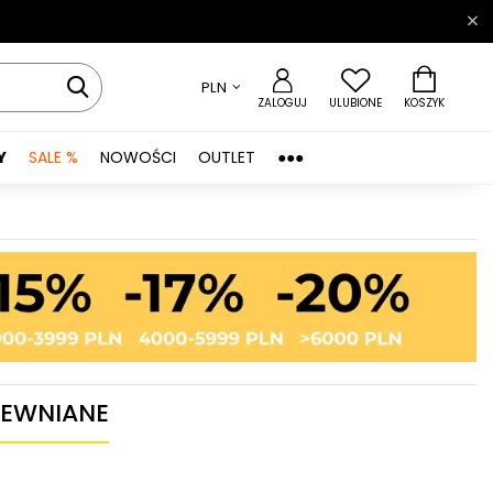
PLN
ZALOGUJ
ULUBIONE
KOSZYK
Y
SALE %
NOWOŚCI
OUTLET
●●●
REWNIANE