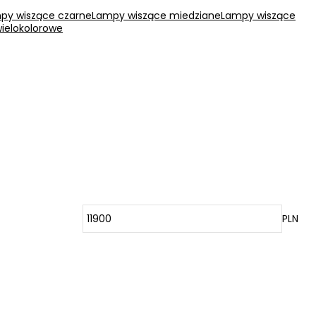
py wiszące czarne
Lampy wiszące miedziane
Lampy wiszące
ielokolorowe
PLN