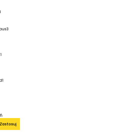
3
aus
3
s
1
d
1
iń
Zastosuj