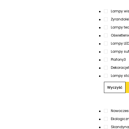
Lampy wi
Żyrandole
Lampy tec
Oświetlen
Lampy LED 
Lampy suf
Plafony
3
Dekoracje
Lampy sto
Wyczyść
Nowoczes
Ekologicz
Skandynaw