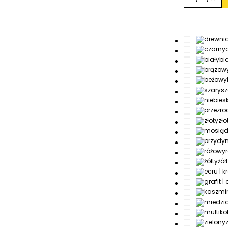
bi
sz
zło
żół