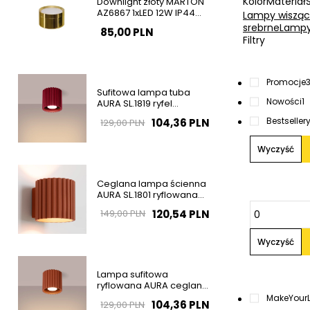
Kolor
Materiał
Downlight złoty MARTON
AZ6867 1xLED 12W IP44
Lampy wisząc
natynkowa tuba
srebrne
Lampy
85,00 PLN
Filtry
Promocje
Sufitowa lampa tuba
Nowości
1
AURA SL.1819 ryfel
burgundowa GU10
Bestseller
104,36 PLN
129,00 PLN
Wyczyść
Ceglana lampa ścienna
AURA SL.1801 ryflowana
1xG9 na korytarz
120,54 PLN
149,00 PLN
Wyczyść
Lampa sufitowa
ryflowana AURA ceglana
SL.1799 tubka 1xGU10
MakeYourL
104,36 PLN
129,00 PLN