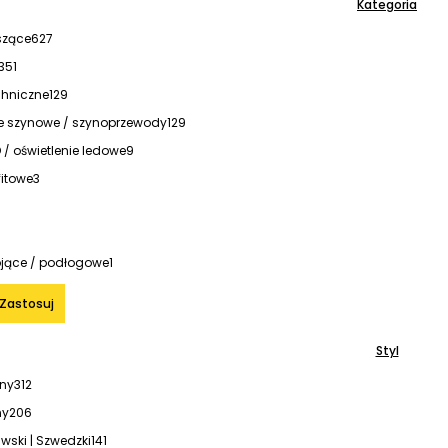
Kategoria
szące
627
351
hniczne
129
ie szynowe / szynoprzewody
129
/ oświetlenie ledowe
9
itowe
3
1
jące / podłogowe
1
Zastosuj
Styl
ny
312
ny
206
ski | Szwedzki
141