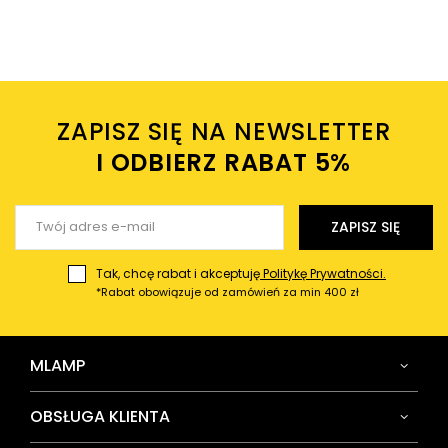
Wysyłając wiadomość akceptujesz
politykę prywatności
sklepu mlamp.pl
Twoje imię
ZAPISZ SIĘ NA NEWSLETTER
Twój email
I ODBIERZ RABAT 5%ㅤ
Wyślij opinię
ZAPISZ SIĘ
Tak, chcę rabat i akceptuję
Politykę Prywatności.
*Rabat obowiązuje od zamówień za min 400 zł
MLAMP
OBSŁUGA KLIENTA