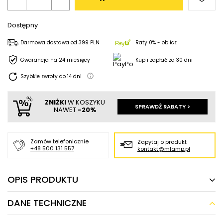
Dostępny
Darmowa dostawa
od
399 PLN
Raty 0% - oblicz
Gwarancja na 24 miesięcy
Kup i zapłać za 30 dni
Szybkie zwroty do
14
dni
ZNIŻKI
W KOSZYKU
SPRAWDŹ RABATY >
NAWET
-20%
Zamów telefonicznie
Zapytaj o produkt
+48 500 131 557
kontakt@mlamp.pl
OPIS PRODUKTU
DANE TECHNICZNE
Metalowa lampa wisząca Claro 31-27764
tuba drewniana biała