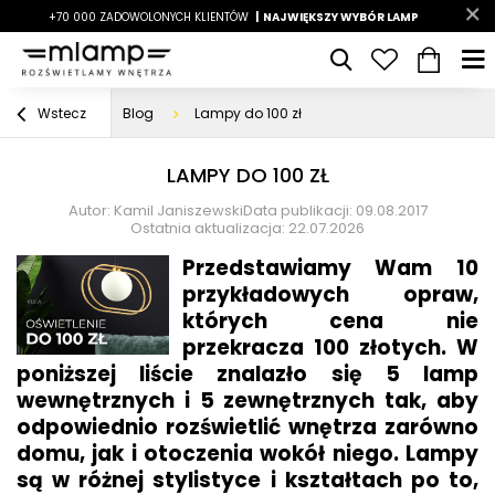
-7%
+70 000 ZADOWOLONYCH KLIENTÓW
|
LATO7
| NAJWIĘKSZY WYBÓR LAMP
|
Blog
Lampy do 100 zł
Wstecz
LAMPY DO 100 ZŁ
Autor: Kamil Janiszewski
Data publikacji: 09.08.2017
Ostatnia aktualizacja: 22.07.2026
Przedstawiamy Wam 10
przykładowych opraw,
których cena nie
przekracza 100 złotych. W
poniższej liście znalazło się 5 lamp
wewnętrznych i 5 zewnętrznych tak, aby
odpowiednio rozświetlić wnętrza zarówno
domu, jak i otoczenia wokół niego. Lampy
są w różnej stylistyce i kształtach po to,