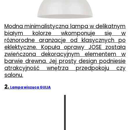
Modna minimalistyczna lampa w delikatnym
białym kolorze wkomponuje się w
różnorodne aranżacje od klasycznych po
eklektyczne. Kopuła oprawy JOSE została
zwieńczona dekoracyjnym elementem w
barwie drewna. Jej prosty design podniesie
atrakcyjność wnętrza przedpokoju czy
salonu.
2.
Lampa wisząca GULIA