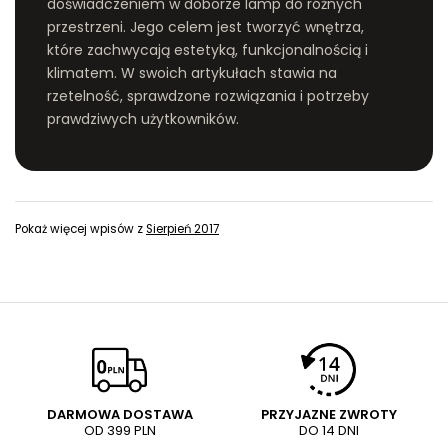
doświadczeniem w doborze lamp do różnych
przestrzeni. Jego celem jest tworzyć wnętrza,
które zachwycają estetyką, funkcjonalnością i
klimatem. W swoich artykułach stawia na
rzetelność, sprawdzone rozwiązania i potrzeby
prawdziwych użytkowników.
Pokaż więcej wpisów z
Sierpień 2017
DARMOWA DOSTAWA
PRZYJAZNE ZWROTY
OD 399 PLN
DO 14 DNI