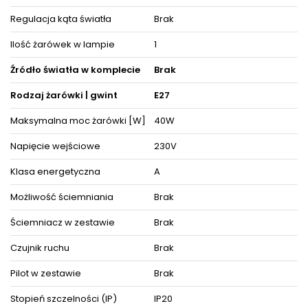
Decydując się na ten model oświetlenia nie tylko odpowiednio
Regulacja kąta światła
Brak
rozświetlisz wybrane powierzchnie, ale też zyskasz
zachwycającą i cieszącą oko dekorację, która nada wnętrzom
Ilość żarówek w lampie
1
niepowtarzalnego wyglądu i elegancji, akcentując zarazem ich
detale i wystrój pośród pozostałych mebli i akcesoriów
wyposażenia wnętrz.
Źródło światła w komplecie
Brak
Oświetlenie doskonale prezentuje się pojedynczo oraz w
Rodzaj żarówki | gwint
E27
towarzystwie innych lamp jako instalacje świetlne, dzięki czemu
można dopasować je do różnego typu pomieszczeń.
Maksymalna moc żarówki [W]
40W
Produkt posiada certyfikaty zgodności i objęty jest gwarancją
producenta.
Napięcie wejściowe
230V
Zestaw zawiera instrukcję obsługi oraz elementy niezbędne do
złożenia sprzętu.
Klasa energetyczna
A
Możliwość ściemniania
Brak
ZOBACZ PODOBNE PRODUKTY W KATEGORIACH
Ściemniacz w zestawie
Brak
Czujnik ruchu
Brak
Pilot w zestawie
Brak
Stopień szczelności (IP)
IP20