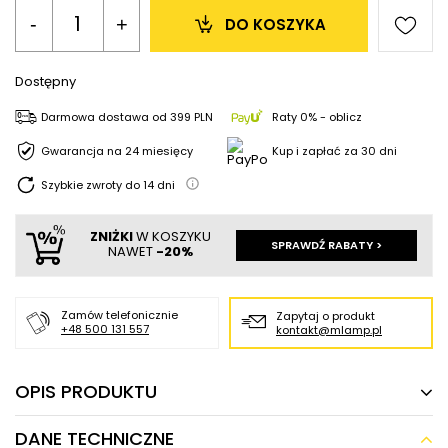
-
+
DO KOSZYKA
Dostępny
Darmowa dostawa
od
399 PLN
Raty 0% - oblicz
Gwarancja na 24 miesięcy
Kup i zapłać za 30 dni
Szybkie zwroty do
14
dni
ZNIŻKI
W KOSZYKU
SPRAWDŹ RABATY >
NAWET
-20%
Zamów telefonicznie
Zapytaj o produkt
+48 500 131 557
kontakt@mlamp.pl
OPIS PRODUKTU
DANE TECHNICZNE
Abażurowa lampa podłogowa Impact art