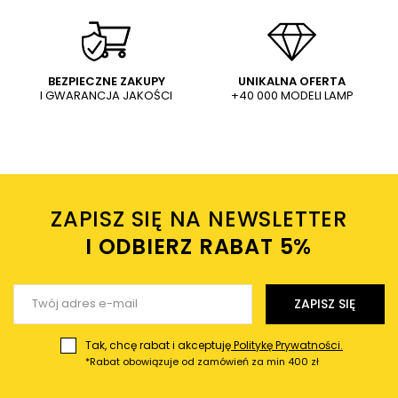
Lampa ścienna do sypialni
LAMPA ścienna SL.0858
Impact SL857 Sollux metalowy
metalowa OPRAWA kinkiet
kinkiet biały
czarny
120,54 PLN
120,54 PLN
149,00 PLN
149,00 PLN
WYŚLIJ
Dodaj własne zdjęcie produktu:
BEZPIECZNE ZAKUPY
UNIKALNA OFERTA
I GWARANCJA JAKOŚCI
+40 000 MODELI LAMP
Wysyłając wiadomość akceptujesz
politykę prywatności
sklepu mlamp.pl
Twoje imię
ZAPISZ SIĘ NA NEWSLETTER
Twój email
I ODBIERZ RABAT 5%ㅤ
Wyślij opinię
ZAPISZ SIĘ
Tak, chcę rabat i akceptuję
Politykę Prywatności.
*Rabat obowiązuje od zamówień za min 400 zł