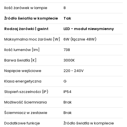
Jeśli nie wiesz jaki rodzaj oświetlenia wybrać do oświetlenia
Ilość żarówek w lampie
8
przestrzeni wypoczynkowych lub biurowych to oprawa z serii
Ortelo z pewnością się w nich sprawdzi.
Źródło światła w komplecie
Tak
Dzięki ergonomicznemu kształtowi dopasujesz ją do obecnej
lub dopiero tworzącej się aranżacji pokoju.
Rodzaj żarówki | gwint
LED - moduł niewymienny
Decydując się na ten model oświetlenia nie tylko odpowiednio
Maksymalna moc żarówki [W]
6W (łącznie 48W)
rozświetlisz wybrane powierzchnie, ale też zyskasz
zachwycającą i cieszącą oko dekorację, która nada wnętrzom
niepowtarzalnego wyglądu i elegancji, akcentując zarazem ich
Ilość lumenów [lm]
738
detale i wystrój pośród pozostałych mebli i akcesoriów
wyposażenia wnętrz.
Barwa światła [K]
3000K
Oświetlenie doskonale prezentuje się pojedynczo oraz w
Napięcie wejściowe
220 - 240V
towarzystwie innych lamp jako instalacje świetlne, dzięki czemu
można dopasować je do różnego typu pomieszczeń.
Klasa energetyczna
G
Produkt posiada certyfikaty zgodności i objęty jest gwarancją
producenta.
Stopień szczelności (IP)
IP54
Zestaw zawiera instrukcję obsługi oraz elementy niezbędne do
złożenia sprzętu.
Możliwość ściemniania
Brak
Ściemniacz w zestawie
Brak
ZOBACZ PODOBNE PRODUKTY W KATEGORIACH
Dodatkowe funkcje
Źródło światła w komplecie