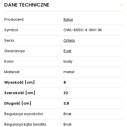
DANE TECHNICZNE
Aluminiowy kinkiet do ogrodu Ortelo OWL-
6650-4-WH-3K Italux LED 2W 3000K IP54 biały
Producent
Italux
Aluminiowy kinkiet do ogrodu Ortelo OWL-6650-4-WH-3K Italux
LED 2W 3000K IP54 biały w MLAMP łączy w sobie wyjątkowy i
Symbol
OWL-6650-4-WH-3K
ponadczasowy design w najlepszym wydaniu, co stwarza
szereg możliwości aranżacji przestrzeni w Twoim Domu.
Oświetlenie z łatwością wkomponuje się w pomieszczenia o
Seria
Ortelo
klasycznym i nowoczesnym klimacie.
Gwarancja
5 lat
Lampa cechuje się funkcjonalnością, a jej uniwersalna forma
sprawi, że jej blask światła wprowadzi komfortową i przytulną
Kolor
biały
atmosferę sprzyjającą spotkaniom towarzyskim jak i odpręży po
dniu spędzonym poza domem w spokojne wieczory z
najbliższymi.
Materiał
metal
Model Ortelo jest wykonany z praktycznych i trwałych
Wysokość [cm]
8
materiałów, gwarantując jego użytkownikom radość i
zadowolenie na wiele lat. Gustowny kolor biały lampy sprawi, że
Szerokość [cm]
22
lampa sprawdzi się zarówno w jasnych, jak i ciemnych
wnętrzach. Materiał zastosowany w lampie to metal dzięki temu
Długość [cm]
3,8
będzie ona łatwa w pielęgnacji i w utrzymaniu czystości.
Lampa posiada miejsce na 8 energooszczędnych źródeł
Regulacja wysokości
Brak
światła LED zainstalowanych na stałe - niewymiennych oraz
została wyposażona w stopień ochrony szczelności IP54.
Regulacja kąta światła
Brak
Lampa posiada wbudowany moduł LED o barwie ciepłej 3000K.