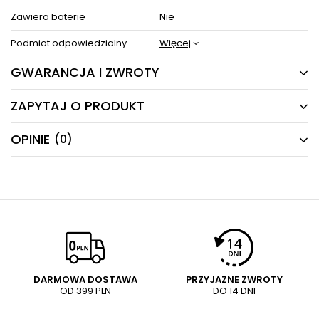
Zawiera baterie
Nie
Podmiot odpowiedzialny
Więcej
GWARANCJA I ZWROTY
ZAPYTAJ O PRODUKT
5 LAT
Producent gwarantuje naprawę lub wymianę sprzętu
OPINIE
(0)
Masz pytania odnośnie produktu, oferty lub współpracy z
do 60 miesięcy od daty zakupu. Skontaktuj się ze
nami?
sklepem za pośrednictwem formularza reklamacji
Napisz odpowiemy najszybciej jak to możliwe.
aby
zamówić kuriera który odbierze sprzęt z Twojego
domu.
NAPISZ SWOJĄ OPINIĘ
E-mail
Twoja ocena:
5/5
Pytanie
DARMOWA DOSTAWA
PRZYJAZNE ZWROTY
OD 399 PLN
DO 14 DNI
Treść twojej opinii