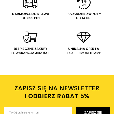
5/5
Pytanie
DARMOWA DOSTAWA
PRZYJAZNE ZWROTY
OD 399 PLN
DO 14 DNI
Treść twojej opinii
WYŚLIJ
Dodaj własne zdjęcie produktu:
BEZPIECZNE ZAKUPY
UNIKALNA OFERTA
I GWARANCJA JAKOŚCI
+40 000 MODELI LAMP
Wysyłając wiadomość akceptujesz
politykę prywatności
sklepu mlamp.pl
Twoje imię
ZAPISZ SIĘ NA NEWSLETTER
Twój email
I ODBIERZ RABAT 5%ㅤ
Wyślij opinię
ZAPISZ SIĘ