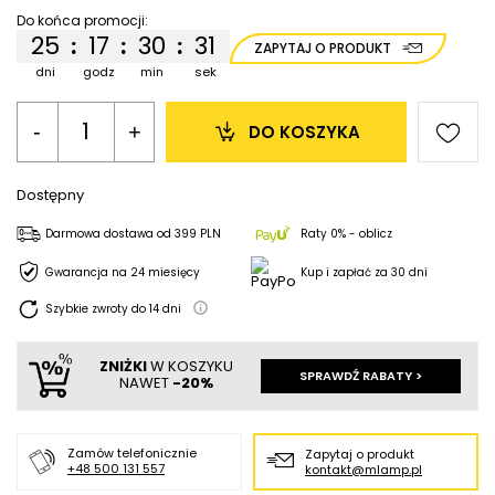
Do końca promocji:
25
17
30
31
:
:
:
ZAPYTAJ O PRODUKT
dni
godz
min
sek
-
+
DO KOSZYKA
Dostępny
Darmowa dostawa
od
399 PLN
Raty 0% - oblicz
Gwarancja na 24 miesięcy
Kup i zapłać za 30 dni
Szybkie zwroty do
14
dni
ZNIŻKI
W KOSZYKU
SPRAWDŹ RABATY >
NAWET
-20%
Zamów telefonicznie
Zapytaj o produkt
+48 500 131 557
kontakt@mlamp.pl