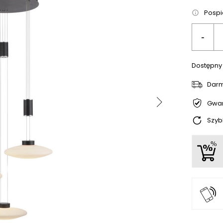
Pospie
-
Dostępny
Dar
Gwar
Szyb