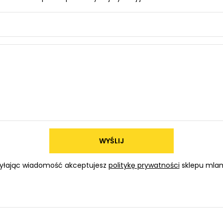
WYŚLIJ
yłając wiadomość akceptujesz
politykę prywatności
sklepu mlam