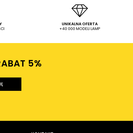
Y
UNIKALNA OFERTA
CI
+40 000 MODELI LAMP
RABAT 5%ㅤ
IĘ