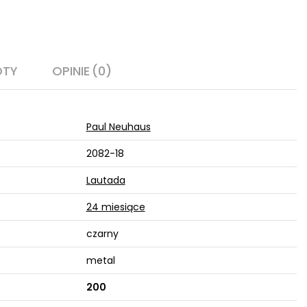
OTY
OPINIE
(0)
Paul Neuhaus
2082-18
Lautada
24 miesiące
czarny
metal
200