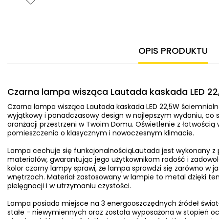
OPIS PRODUKTU
Czarna lampa wisząca Lautada kaskada LED 22
Czarna lampa wisząca Lautada kaskada LED 22,5W ściemnialn
wyjątkowy i ponadczasowy design w najlepszym wydaniu, co s
aranżacji przestrzeni w Twoim Domu. Oświetlenie z łatwością
pomieszczenia o klasycznym i nowoczesnym klimacie.
Lampa cechuje się funkcjonalnościąLautada jest wykonany z 
materiałów, gwarantując jego użytkownikom radość i zadowole
kolor czarny lampy sprawi, że lampa sprawdzi się zarówno w ja
wnętrzach. Materiał zastosowany w lampie to metal dzięki t
pielęgnacji i w utrzymaniu czystości.
Lampa posiada miejsce na 3 energooszczędnych źródeł świat
stałe - niewymiennych oraz została wyposażona w stopień ochr