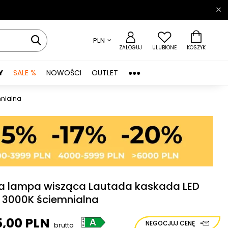
PLN
ZALOGUJ
ULUBIONE
KOSZYK
Y
SALE %
NOWOŚCI
OUTLET
●●●
mnialna
a lampa wisząca Lautada kaskada LED
 3000K ściemnialna
5,00 PLN
NEGOCJUJ CENĘ
brutto