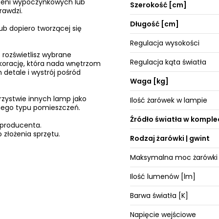
trzeni wypoczynkowych lub
Szerokość [cm]
rawdzi.
Długość [cm]
ub dopiero tworzącej się
Regulacja wysokości
 rozświetlisz wybrane
Regulacja kąta światła
ekorację, która nada wnętrzom
 detale i wystrój pośród
Waga [kg]
rzystwie innych lamp jako
Ilość żarówek w lampie
żnego typu pomieszczeń.
Źródło światła w komple
 producenta.
 złożenia sprzętu.
Rodzaj żarówki | gwint
Maksymalna moc żarówki
Ilość lumenów [lm]
Barwa światła [K]
Napięcie wejściowe