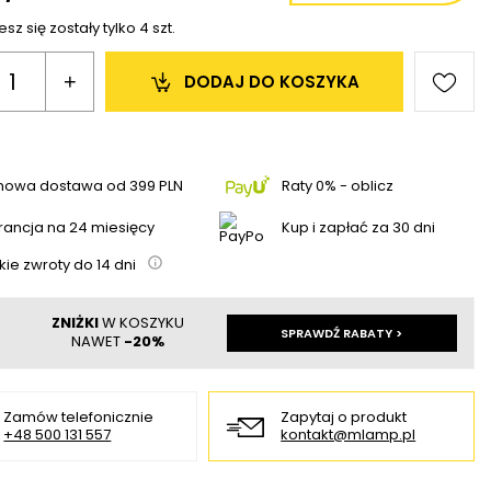
sz się zostały tylko
4
szt.
+
DODAJ 
DO KOSZYKA
mowa dostawa
od
399 PLN
Raty 0% - oblicz
ancja na 24 miesięcy
Kup i zapłać za 30 dni
kie zwroty do
14
dni
ZNIŻKI
W KOSZYKU
SPRAWDŹ RABATY >
NAWET
-20%
Zamów telefonicznie
Zapytaj o produkt
+48 500 131 557
kontakt@mlamp.pl