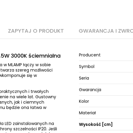
ZAPYTAJ O PRODUKT
GWARANCJA I ZWR
,5W 3000K ściemnialna
Producent
a w MLAMP łączy w sobie
Symbol
twarza szereg możliwości
 wkomponuje się w
Seria
Gwarancja
praktycznych i trwałych
nie na wiele lat. Gustowny
Kolor
snych, jak i ciemnych
emu będzie ona łatwa w
Materiał
ła LED zainstalowanych na
Wysokość [cm]
ony szczelności IP20. Jeśli