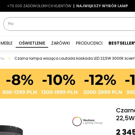
+70 000 ZADOWOLONYCH KLIENTÓW
-7%
|
LATO7
| NAJWIĘKSZY WYBÓR LAMP
|
MEBLE
OŚWIETLENIE
ŻARÓWKI
PRODUCENCI
BESTSELLER
nu
Czarna lampa wisząca Lautada kaskada LED 22,5W 3000K ście
Czarn
22,5W
2 34