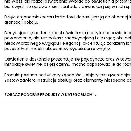
nie wiesz jaki rodzaj oświetlenia wybrać do oświetlenia przes
biurowych to oprawa z serii Lautada z pewnością się w nich sp
Dzięki ergonomicznemu kształtowi dopasujesz ją do obecnej l
aranżacji pokoju.
Decydując się na ten model oświetlenia nie tylko odpowiednio
powierzchnie, ale też zyskasz zachwycającą i cieszącą oko d
niepowtarzalnego wyglądu i elegancji, akcentując zarazem ich
pozostałych mebli i akcesoriów wyposażenia wnętrz.
Oświetlenie doskonale prezentuje się pojedynczo oraz w towa
instalacje świetlne, dzięki czemu można dopasować je do ró
Produkt posiada certyfikaty zgodności i objęty jest gwarancją
Zestaw zawiera instrukcję obsługi oraz elementy niezbędne do
ZOBACZ PODOBNE PRODUKTY W KATEGORIACH