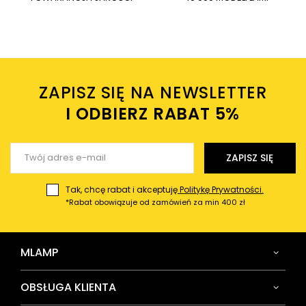
Wysyłając wiadomość akceptujesz
politykę prywatności
sklepu mlamp.pl
Twoje imię
ZAPISZ SIĘ NA NEWSLETTER
Twój email
I ODBIERZ RABAT 5%ㅤ
Wyślij opinię
ZAPISZ SIĘ
Tak, chcę rabat i akceptuję
Politykę Prywatności.
*Rabat obowiązuje od zamówień za min 400 zł
MLAMP
OBSŁUGA KLIENTA