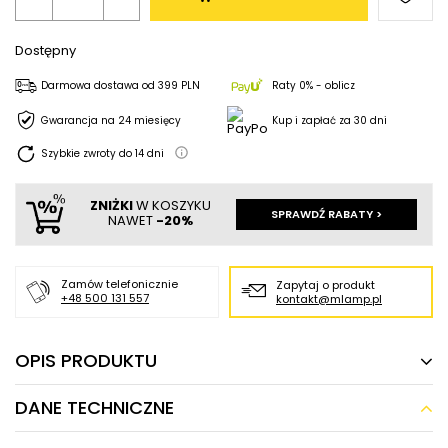
Dostępny
Darmowa dostawa
od
399 PLN
Raty 0% - oblicz
Gwarancja na 24 miesięcy
Kup i zapłać za 30 dni
Szybkie zwroty do
14
dni
ZNIŻKI
W KOSZYKU
SPRAWDŹ RABATY >
NAWET
-20%
Zamów telefonicznie
Zapytaj o produkt
+48 500 131 557
kontakt@mlamp.pl
OPIS PRODUKTU
DANE TECHNICZNE
Filtr przeciwodblaskowy do lamp HONEY
COMB 11427 czarny