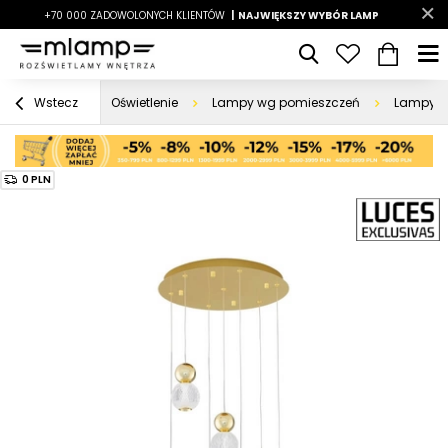
-7%
+70 000 ZADOWOLONYCH KLIENTÓW
|
LATO7
| NAJWIĘKSZY WYBÓR LAMP
|
Oświetlenie
Lampy wg pomieszczeń
Lampy d
Wstecz
0 PLN