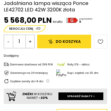
Jadalniana lampa wisząca Ponce
LE42702 LED 42W 3200K złota
5 568,00 PLN
brutto
NEGOCJUJ CENĘ
-
+
DO KOSZYKA
Dostępny
Darmowa dostawa
od
399 PLN
Raty 0% - oblicz
Gwarancja na 24 miesięcy
Kup i zapłać za 30 dni
Szybkie zwroty do
14
dni
ZNIŻKI
W KOSZYKU
SPRAWDŹ RABATY >
NAWET
-20%