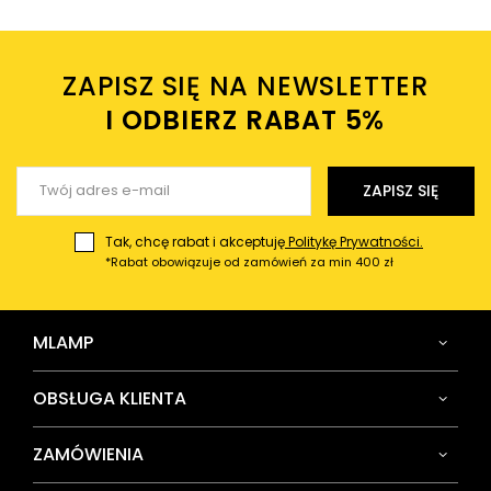
Twoje imię
ZAPISZ SIĘ NA NEWSLETTER
Twój email
I ODBIERZ RABAT 5%ㅤ
Wyślij opinię
ZAPISZ SIĘ
Tak, chcę rabat i akceptuję
Politykę Prywatności.
*Rabat obowiązuje od zamówień za min 400 zł
MLAMP
OBSŁUGA KLIENTA
ZAMÓWIENIA