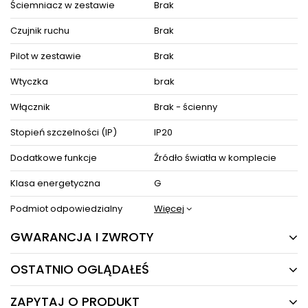
Ściemniacz w zestawie
Brak
Czujnik ruchu
Brak
Pilot w zestawie
Brak
Wtyczka
brak
Włącznik
Brak - ścienny
Stopień szczelności (IP)
IP20
Dodatkowe funkcje
Źródło światła w komplecie
Klasa energetyczna
G
Podmiot odpowiedzialny
Więcej
GWARANCJA I ZWROTY
OSTATNIO OGLĄDAŁEŚ
24 MIESIĄCE
Producent gwarantuje naprawę lub wymianę sprzętu
ZAPYTAJ O PRODUKT
do 24 miesięcy od daty zakupu. Skontaktuj się ze