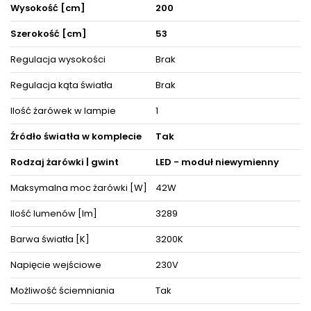
dekorację, która nada przestrzeniom niepowtarzalnego
Wysokość [cm]
200
wyglądu i elegancji. Lampa posiada miejsce na 1 źródeł światła
LED - moduł niewymienny, o stopniu szczelności IP20.
Szerokość [cm]
53
Oświetlenie doskonale prezentuje się zarówno w towarzystwie
innych lamp, jak i pojedynczo oraz jako instalacje świetlne,
dzięki czemu można dopasować ją do różnego typu
Regulacja wysokości
Brak
pomieszczeń.
Regulacja kąta światła
Brak
Produkt posiada certyfikaty zgodności i objęty jest gwarancją
producenta. Zestaw zawiera instrukcję obsługi oraz elementy
Ilość żarówek w lampie
1
niezbędne do złożenia sprzętu.
Źródło światła w komplecie
Tak
ZOBACZ PODOBNE PRODUKTY W KATEGORIACH
Rodzaj żarówki | gwint
LED - moduł niewymienny
Maksymalna moc żarówki [W]
42W
Ilość lumenów [lm]
3289
Barwa światła [K]
3200K
Napięcie wejściowe
230V
Możliwość ściemniania
Tak