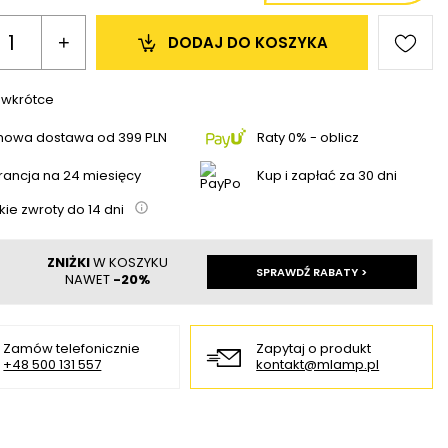
+
DODAJ 
DO KOSZYKA
 wkrótce
mowa dostawa
od
399 PLN
Raty 0% - oblicz
ancja na 24 miesięcy
Kup i zapłać za 30 dni
kie zwroty do
14
dni
ZNIŻKI
W KOSZYKU
SPRAWDŹ RABATY >
NAWET
-20%
Zamów telefonicznie
Zapytaj o produkt
+48 500 131 557
kontakt@mlamp.pl