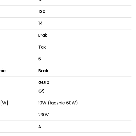
120
14
Brak
Tak
6
cie
Brak
GU10
G9
 [W]
10W (łącznie 60W)
230V
A