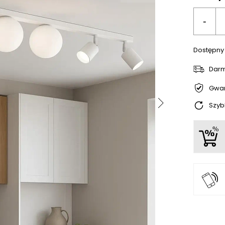
-
Dostępny
Dar
Gwar
Szyb