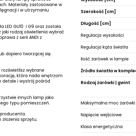
ach. Materiały zastosowane w
lęgnacji i w utrzymaniu
Szerokość [cm]
Długość [cm]
tła LED GU10
i G9
oraz została
 jaki rodzaj oświetlenia wybrać
Regulacja wysokości
prawa z serii ANDI z
Regulacja kąta światła
ub dopiero tworzącej się
Ilość żarówek w lampie
 rozświetlisz wybrane
Źródło światła w komple
ekorację, która nada wnętrzom
 detale i wystrój pośród
Rodzaj żarówki | gwint
rzystwie innych lamp jako
żnego typu pomieszczeń.
Maksymalna moc żarówki
 producenta.
Napięcie wejściowe
 złożenia sprzętu.
Klasa energetyczna