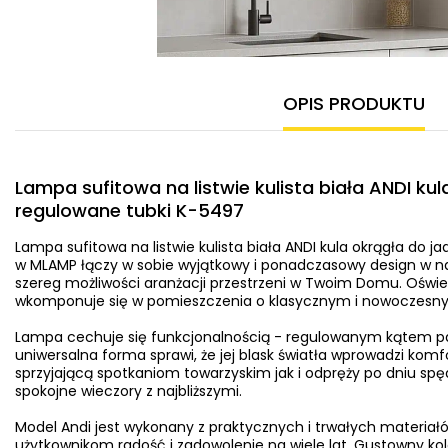
OPIS PRODUKTU
Lampa sufitowa na listwie kulista biała ANDI kul
regulowane tubki K-5497
Lampa sufitowa na listwie kulista biała ANDI kula okrągła do j
w MLAMP łączy w sobie wyjątkowy i ponadczasowy design w n
szereg możliwości aranżacji przestrzeni w Twoim Domu. Oświet
wkomponuje się w pomieszczenia o klasycznym i nowoczesny
Lampa cechuje się funkcjonalnością - regulowanym kątem pad
uniwersalna forma sprawi, że jej blask światła wprowadzi kom
sprzyjającą spotkaniom towarzyskim jak i odpręży po dniu
spokojne wieczory z najbliższymi.
Model Andi jest wykonany z praktycznych i trwałych materiał
użytkownikom radość i zadowolenie na wiele lat. Gustowny kolo