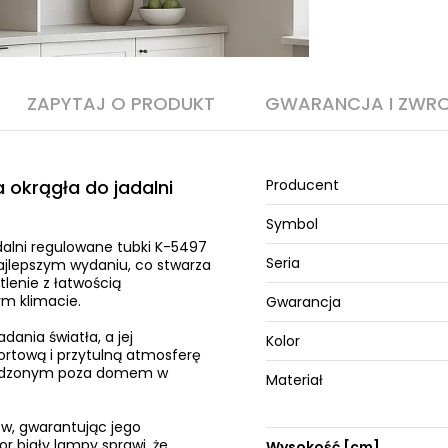
ZAPYTAJ O PRODUKT
GWARANCJA I ZWR
a okrągła do jadalni
Producent
Symbol
adalni regulowane tubki K-5497
Seria
ajlepszym wydaniu, co stwarza
lenie z łatwością
m klimacie.
Gwarancja
ania światła, a jej
Kolor
fortową i przytulną atmosferę
 spędzonym poza domem w
Materiał
ów, gwarantując jego
r biały lampy sprawi, że
Wysokość [cm]