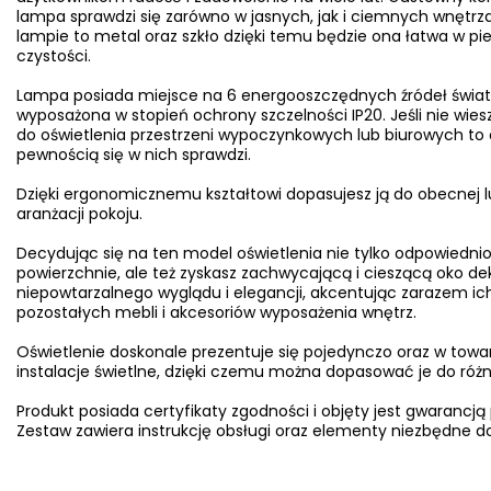
lampa sprawdzi się zarówno w jasnych, jak i ciemnych wnętrz
lampie to metal oraz szkło dzięki temu będzie ona łatwa w pie
czystości.
Lampa posiada miejsce na 6 energooszczędnych źródeł świa
wyposażona w stopień ochrony szczelności IP20. Jeśli nie wiesz
do oświetlenia przestrzeni wypoczynkowych lub biurowych to o
pewnością się w nich sprawdzi.
Dzięki ergonomicznemu kształtowi dopasujesz ją do obecnej l
aranżacji pokoju.
Decydując się na ten model oświetlenia nie tylko odpowiednio
powierzchnie, ale też zyskasz zachwycającą i cieszącą oko d
niepowtarzalnego wyglądu i elegancji, akcentując zarazem ich
pozostałych mebli i akcesoriów wyposażenia wnętrz.
Oświetlenie doskonale prezentuje się pojedynczo oraz w towa
instalacje świetlne, dzięki czemu można dopasować je do ró
Produkt posiada certyfikaty zgodności i objęty jest gwarancją
Zestaw zawiera instrukcję obsługi oraz elementy niezbędne do