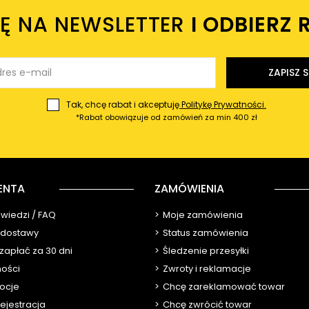
IĘ NA NEWSLETTER
I ODBIERZ 
ZAPISZ S
Tak, chcę rabat i akceptuję
Politykę Prywatności.
*Rabat obowiązuje od zamówień za min 400 zł
ENTA
ZAMÓWIENIA
owiedzi / FAQ
Moje zamówienia
y dostawy
Status zamówienia
 zapłać za 30 dni
Śledzenie przesyłki
ności
Zwroty i reklamacje
ocje
Chcę zareklamować towar
ejestracja
Chcę zwrócić towar