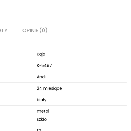
OTY
OPINIE
(0)
Kaja
K-5497
Andi
24 miesiące
biały
metal
szkło
12