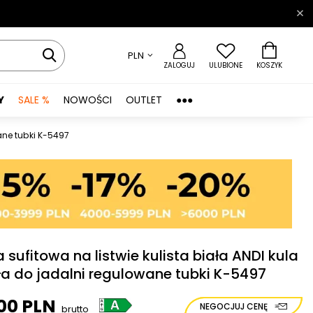
PLN
ZALOGUJ
ULUBIONE
KOSZYK
Y
SALE %
NOWOŚCI
OUTLET
●●●
ane tubki K-5497
sufitowa na listwie kulista biała ANDI kula
ła do jadalni regulowane tubki K-5497
00 PLN
NEGOCJUJ CENĘ
brutto