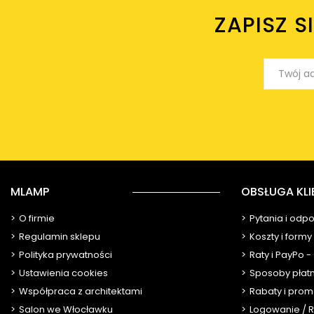
ZAPISZ S
MLAMP
OBSŁUGA KLI
O firmie
Pytania i odp
Regulamin sklepu
Koszty i form
Polityka prywatności
Raty i PayPo -
Ustawienia cookies
Sposoby płat
Współpraca z architektami
Rabaty i prom
Salon we Włocławku
Logowanie / R