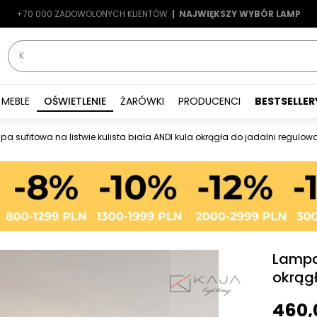
+70 000 ZADOWOLONYCH KLIENTÓW
-7%
|
LATO7
| NAJWIĘKSZY WYBÓR LAMP
|
MEBLE
OŚWIETLENIE
ŻARÓWKI
PRODUCENCI
BESTSELLER
a sufitowa na listwie kulista biała ANDI kula okrągła do jadalni regulow
Lampa 
okrąg
460,