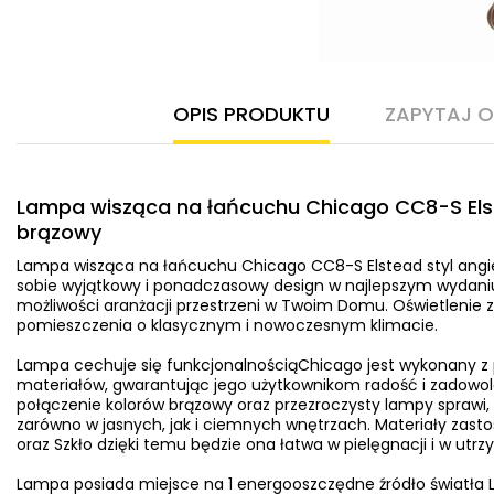
OPIS PRODUKTU
ZAPYTAJ 
Lampa wisząca na łańcuchu Chicago CC8-S Elste
brązowy
Lampa wisząca na łańcuchu Chicago CC8-S Elstead styl angi
sobie wyjątkowy i ponadczasowy design w najlepszym wydaniu
możliwości aranżacji przestrzeni w Twoim Domu. Oświetlenie 
pomieszczenia o klasycznym i nowoczesnym klimacie.
Lampa cechuje się funkcjonalnościąChicago jest wykonany z 
materiałów, gwarantując jego użytkownikom radość i zadowole
połączenie kolorów brązowy oraz przezroczysty lampy sprawi, 
zarówno w jasnych, jak i ciemnych wnętrzach. Materiały zast
oraz Szkło dzięki temu będzie ona łatwa w pielęgnacji i w utrz
Lampa posiada miejsce na 1 energooszczędne źródło światła L