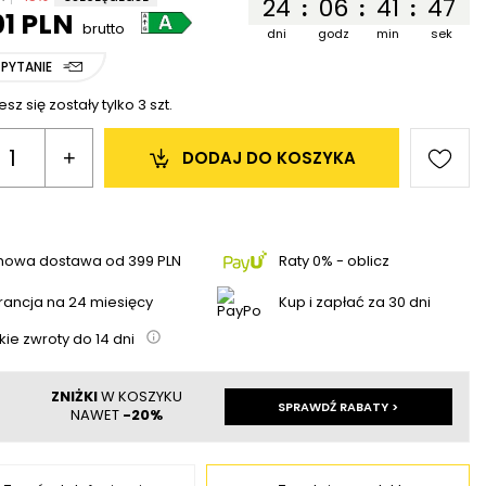
24
06
41
46
:
:
:
01 PLN
brutto
dni
godz
min
sek
 PYTANIE
sz się zostały tylko
3
szt.
+
DODAJ 
DO KOSZYKA
mowa dostawa
od
399 PLN
Raty 0% - oblicz
ancja na 24 miesięcy
Kup i zapłać za 30 dni
kie zwroty do
14
dni
ZNIŻKI
W KOSZYKU
SPRAWDŹ RABATY >
NAWET
-20%