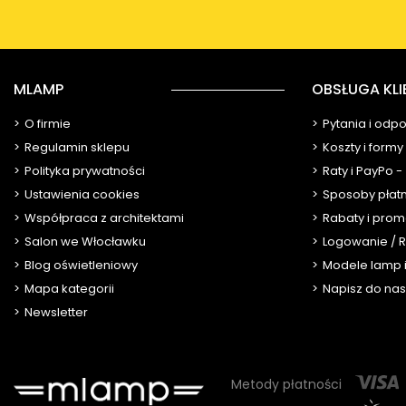
MLAMP
OBSŁUGA KLI
O firmie
Pytania i odp
Regulamin sklepu
Koszty i form
Polityka prywatności
Raty i PayPo -
Ustawienia cookies
Sposoby płat
Współpraca z architektami
Rabaty i prom
Salon we Włocławku
Logowanie / R
Blog oświetleniowy
Modele lamp i
Mapa kategorii
Napisz do nas
Newsletter
Metody płatności