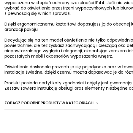
wyposażona w stopień ochrony szczelności IP44. Jeśli nie wiesz
wybrać do oświetlenia przestrzeni wypoczynkowych lub biurow
z pewnością się w nich sprawdzi.
Dzięki ergonomicznemu kształtowi dopasujesz ją do obecnej l
aranżacji pokoju.
Decydując się na ten model oświetlenia nie tylko odpowiednio
powierzchnie, ale też zyskasz zachwycającą i cieszącą oko d
niepowtarzalnego wyglądu i elegancji, akcentując zarazem ich
pozostałych mebli i akcesoriów wyposażenia wnętrz.
Oświetlenie doskonale prezentuje się pojedynczo oraz w towa
instalacje świetlne, dzięki czemu można dopasować je do ró
Produkt posiada certyfikaty zgodności i objęty jest gwarancją
Zestaw zawiera instrukcję obsługi oraz elementy niezbędne do
ZOBACZ PODOBNE PRODUKTY W KATEGORIACH