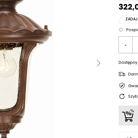
322,
ZADAJ
Pospie
-
Dostępny
Dar
Gwar
Szyb