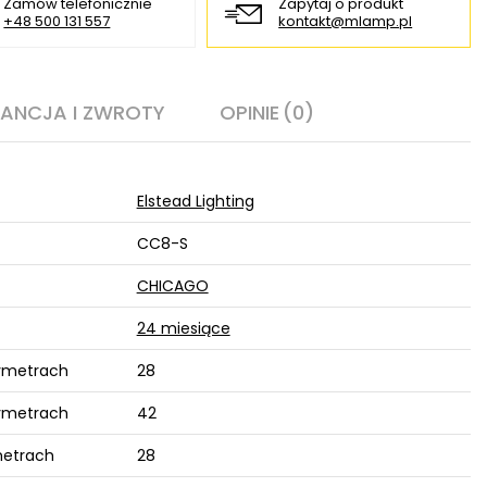
Zamów telefonicznie
Zapytaj o produkt
+48 500 131 557
kontakt@mlamp.pl
ANCJA I ZWROTY
OPINIE
(0)
Elstead Lighting
CC8-S
CHICAGO
24 miesiące
ymetrach
28
tymetrach
42
metrach
28