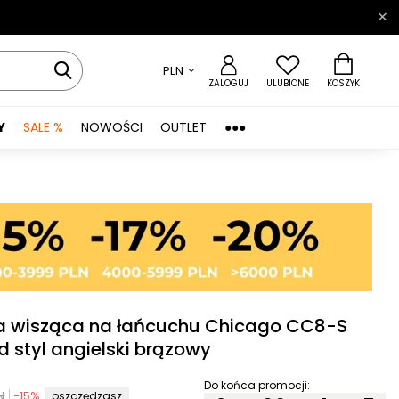
PLN
ZALOGUJ
ULUBIONE
KOSZYK
Y
SALE %
NOWOŚCI
OUTLET
●●●
 wisząca na łańcuchu Chicago CC8-S
d styl angielski brązowy
Do końca promocji:
N
-
15
%
oszczędzasz