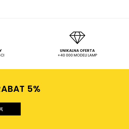
Y
UNIKALNA OFERTA
CI
+40 000 MODELI LAMP
RABAT 5%ㅤ
IĘ