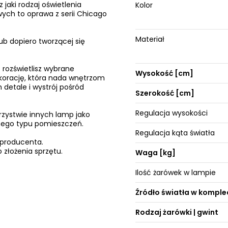
 jaki rodzaj oświetlenia
Kolor
ych to oprawa z serii Chicago
Materiał
ub dopiero tworzącej się
 rozświetlisz wybrane
Wysokość [cm]
ekorację, która nada wnętrzom
 detale i wystrój pośród
Szerokość [cm]
Regulacja wysokości
rzystwie innych lamp jako
żnego typu pomieszczeń.
Regulacja kąta światła
 producenta.
 złożenia sprzętu.
Waga [kg]
Ilość żarówek w lampie
Źródło światła w komple
Rodzaj żarówki | gwint