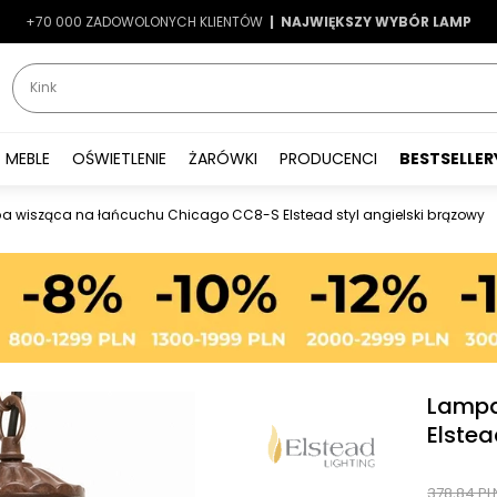
+70 000 ZADOWOLONYCH KLIENTÓW
-7%
|
LATO7
| NAJWIĘKSZY WYBÓR LAMP
|
MEBLE
OŚWIETLENIE
ŻARÓWKI
PRODUCENCI
BESTSELLER
 wisząca na łańcuchu Chicago CC8-S Elstead styl angielski brązowy
Lampa
Elstea
378,84 PL