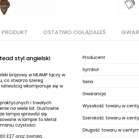
O PRODUKT
OSTATNIO OGLĄDAŁEŚ
GWAR
ad styl angielski
Producent
Symbol
elski brązowy w MLAMP łączy w
, co stwarza szereg
Seria
z łatwością wkomponuje się w
Gwarancja
praktycznych i trwałych
Wysokość towaru w cent
nie na wiele lat. Gustowne
że lampa sprawdzi się
Szerokość towaru w cen
osowane w lampie to Metal
ymaniu czystości.
Długość towaru w centy
ED E27 oraz została