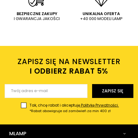
WYŚLIJ
Dodaj własne zdjęcie produktu:
BEZPIECZNE ZAKUPY
UNIKALNA OFERTA
I GWARANCJA JAKOŚCI
+40 000 MODELI LAMP
Wysyłając wiadomość akceptujesz
politykę prywatności
sklepu mlamp.pl
Twoje imię
ZAPISZ SIĘ NA NEWSLETTER
Twój email
I ODBIERZ RABAT 5%ㅤ
Wyślij opinię
ZAPISZ SIĘ
Tak, chcę rabat i akceptuję
Politykę Prywatności.
*Rabat obowiązuje od zamówień za min 400 zł
MLAMP