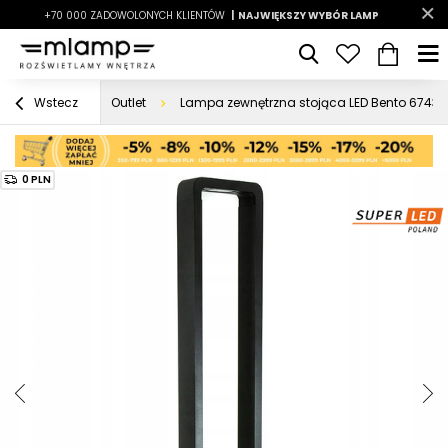
-7%
+70 000 ZADOWOLONYCH KLIENTÓW
|
LATO7
| NAJWIĘKSZY WYBÓR LAMP
|
Outlet
Lampa zewnętrzna stojąca LED Bento 6743 
Wstecz
0 PLN