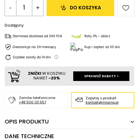
-
+
DO KOSZYKA
Dostępny
Darmowa dostawa
od
399 PLN
Raty 0% - oblicz
Gwarancja na 24 miesięcy
Kup i zapłać za 30 dni
Szybkie zwroty do
14
dni
ZNIŻKI
W KOSZYKU
SPRAWDŹ RABATY >
NAWET
-20%
Zamów telefonicznie
Zapytaj o produkt
+48 500 131 557
kontakt@mlamp.pl
OPIS PRODUKTU
DANE TECHNICZNE
Lampa zewnętrzna stojąca LED Bento 6743