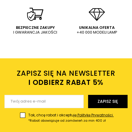
la
Modernistyczna lampa
Lampa ścienna kula Tes 33635
wisząca molekuły Tes 33632
Sigma mleczny szklany klosz
Sigma kule biała złota
złota
256,11 PLN
112,39 PLN
341,94 PLN
150,06 PLN
WYŚLIJ
Dodaj własne zdjęcie produktu:
BEZPIECZNE ZAKUPY
UNIKALNA OFERTA
I GWARANCJA JAKOŚCI
+40 000 MODELI LAMP
Wysyłając wiadomość akceptujesz
politykę prywatności
sklepu mlamp.pl
Twoje imię
ZAPISZ SIĘ NA NEWSLETTER
Twój email
I ODBIERZ RABAT 5%ㅤ
Wyślij opinię
ZAPISZ SIĘ
Tak, chcę rabat i akceptuję
Politykę Prywatności.
*Rabat obowiązuje od zamówień za min 400 zł