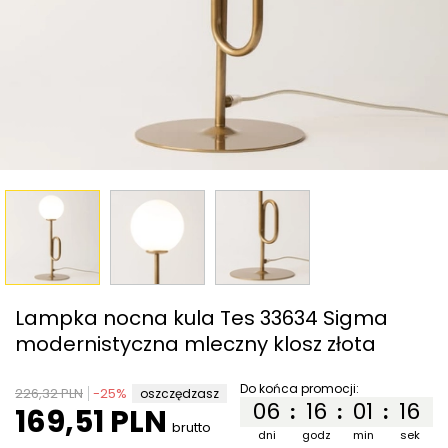
Lampka nocna kula Tes 33634 Sigma
modernistyczna mleczny klosz złota
Do końca promocji:
226,32 PLN
-
25
%
oszczędzasz
06
16
01
16
:
:
:
169,51 PLN
brutto
dni
godz
min
sek