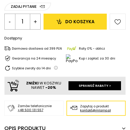
ZADAJ PYTANIE
-
+
DO KOSZYKA
Dostępny
Darmowa dostawa
od
399 PLN
Raty 0% - oblicz
Gwarancja na 24 miesięcy
Kup i zapłać za 30 dni
Szybkie zwroty do
14
dni
ZNIŻKI
W KOSZYKU
SPRAWDŹ RABATY >
NAWET
-20%
Zamów telefonicznie
Zapytaj o produkt
+48 500 131 557
kontakt@mlamp.pl
OPIS PRODUKTU