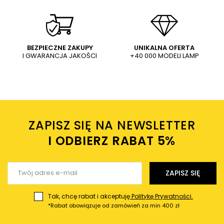
WYŚLIJ
Dodaj własne zdjęcie produktu:
BEZPIECZNE ZAKUPY
UNIKALNA OFERTA
I GWARANCJA JAKOŚCI
+40 000 MODELI LAMP
Wysyłając wiadomość akceptujesz
politykę prywatności
sklepu mlamp.pl
Twoje imię
ZAPISZ SIĘ NA NEWSLETTER
Twój email
I ODBIERZ RABAT 5%ㅤ
Wyślij opinię
ZAPISZ SIĘ
Tak, chcę rabat i akceptuję
Politykę Prywatności.
*Rabat obowiązuje od zamówień za min 400 zł