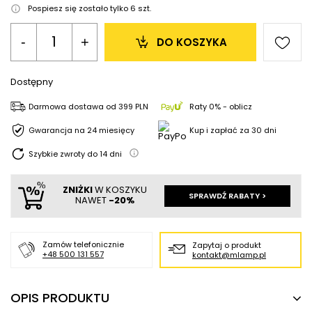
Pospiesz się zostało tylko
6
szt.
-
+
DO KOSZYKA
Dostępny
Darmowa dostawa
od
399 PLN
Raty 0% - oblicz
Gwarancja na 24 miesięcy
Kup i zapłać za 30 dni
Szybkie zwroty do
14
dni
ZNIŻKI
W KOSZYKU
SPRAWDŹ RABATY >
NAWET
-20%
Zamów telefonicznie
Zapytaj o produkt
+48 500 131 557
kontakt@mlamp.pl
OPIS PRODUKTU