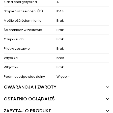
Klasa energetyczna
A
Stopień szczelności (IP)
IP44
Możliwość ściemniania
Brak
Ściemniacz w zestawie
Brak
Czujnik ruchu
Brak
Pilot w zestawie
Brak
Wtyczka
brak
Włącznik
Brak
Podmiot odpowiedzialny
Więcej
GWARANCJA I ZWROTY
OSTATNIO OGLĄDAŁEŚ
24 MIESIĄCE
Producent gwarantuje naprawę lub wymianę sprzętu
ZAPYTAJ O PRODUKT
do 24 miesięcy od daty zakupu. Skontaktuj się ze