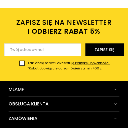
Twoje imię
ZAPISZ SIĘ NA NEWSLETTER
Twój email
I ODBIERZ RABAT 5%ㅤ
Wyślij opinię
ZAPISZ SIĘ
Tak, chcę rabat i akceptuję
Politykę Prywatności.
*Rabat obowiązuje od zamówień za min 400 zł
MLAMP
OBSŁUGA KLIENTA
ZAMÓWIENIA