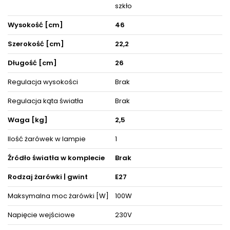
szkło
Decydując się na ten model oświetlenia nie tylko odpowiednio
rozświetlisz wybrane powierzchnie, ale też zyskasz
Wysokość [cm]
46
zachwycającą i cieszącą oko dekorację, która nada wnętrzom
niepowtarzalnego wyglądu i elegancji, akcentując zarazem ich
Szerokość [cm]
22,2
detale i wystrój pośród pozostałych mebli i akcesoriów
wyposażenia wnętrz.
Długość [cm]
26
Oświetlenie doskonale prezentuje się pojedynczo oraz w
towarzystwie innych lamp jako instalacje świetlne, dzięki czemu
Regulacja wysokości
Brak
można dopasować je do różnego typu pomieszczeń.
Regulacja kąta światła
Brak
Produkt posiada certyfikaty zgodności i objęty jest gwarancją
producenta.
Zestaw zawiera instrukcję obsługi oraz elementy niezbędne do
Waga [kg]
2,5
złożenia sprzętu.
Ilość żarówek w lampie
1
ZOBACZ PODOBNE PRODUKTY W KATEGORIACH
Źródło światła w komplecie
Brak
Rodzaj żarówki | gwint
E27
Maksymalna moc żarówki [W]
100W
Napięcie wejściowe
230V