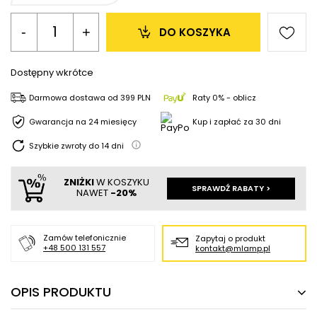
-
+
DO KOSZYKA
Dostępny wkrótce
Darmowa dostawa
od
399 PLN
Raty 0% - oblicz
Gwarancja na 24 miesięcy
Kup i zapłać za 30 dni
Szybkie zwroty do
14
dni
ZNIŻKI
W KOSZYKU
SPRAWDŹ RABATY >
NAWET
-20%
Zamów telefonicznie
Zapytaj o produkt
+48 500 131 557
kontakt@mlamp.pl
OPIS PRODUKTU