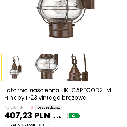
Latarnia naścienna HK-CAPECOD2-M
Hinkley IP23 vintage brązowa
457,56 PLN
-
11
%
oszczędzasz
407,23 PLN
brutto
ZADAJ PYTANIE