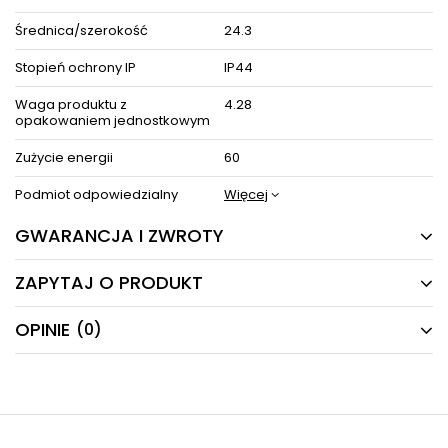
Średnica/szerokość
24.3
Stopień ochrony IP
IP44
Waga produktu z
4.28
opakowaniem jednostkowym
Zużycie energii
60
Podmiot odpowiedzialny
Więcej
GWARANCJA I ZWROTY
ZAPYTAJ O PRODUKT
24 MIESIĄCE
Producent gwarantuje naprawę lub wymianę sprzętu
OPINIE
(0)
Masz pytania odnośnie produktu, oferty lub współpracy z
do 24 miesięcy od daty zakupu. Skontaktuj się ze
nami?
sklepem za pośrednictwem formularza reklamacji
Napisz odpowiemy najszybciej jak to możliwe.
aby
zamówić kuriera który odbierze sprzęt z Twojego
domu.
NAPISZ SWOJĄ OPINIĘ
E-mail