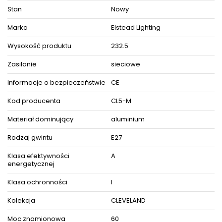
Stan
Nowy
Marka
Elstead Lighting
Wysokość produktu
232.5
Zasilanie
sieciowe
Informacje o bezpieczeństwie
CE
Kod producenta
CL5-M
Materiał dominujący
aluminium
Rodzaj gwintu
E27
Klasa efektywności
A
energetycznej
Klasa ochronności
I
Kolekcja
CLEVELAND
Moc znamionowa
60