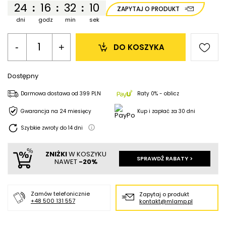
24
16
32
10
:
:
:
ZAPYTAJ O PRODUKT
dni
godz
min
sek
-
+
DO KOSZYKA
Dostępny
Darmowa dostawa
od
399 PLN
Raty 0% - oblicz
Gwarancja na 24 miesięcy
Kup i zapłać za 30 dni
Szybkie zwroty do
14
dni
ZNIŻKI
W KOSZYKU
SPRAWDŹ RABATY >
NAWET
-20%
Zamów telefonicznie
Zapytaj o produkt
+48 500 131 557
kontakt@mlamp.pl