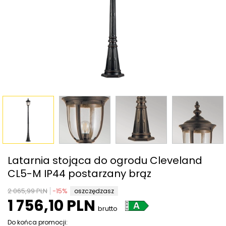
Latarnia stojąca do ogrodu Cleveland
CL5-M IP44 postarzany brąz
2 065,99 PLN
-
15
%
oszczędzasz
1 756,10 PLN
brutto
Do końca promocji: