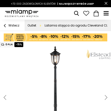
-7%
+70 000 ZADOWOLONYCH KLIENTÓW
|
LATO7
| NAJWIĘKSZY WYBÓR LAMP
|
Outlet
Latarnia stojąca do ogrodu Cleveland CL5-
Wstecz
0 PLN
-15%