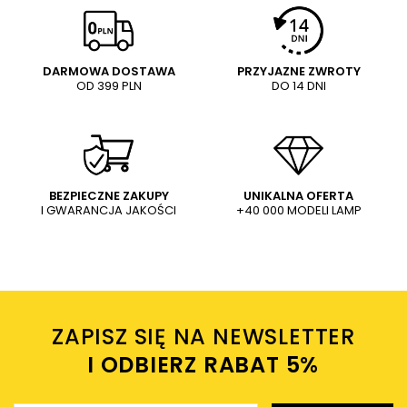
Twoja ocena:
5/5
Pytanie
DARMOWA DOSTAWA
PRZYJAZNE ZWROTY
OD 399 PLN
DO 14 DNI
Treść twojej opinii
WYŚLIJ
Dodaj własne zdjęcie produktu:
BEZPIECZNE ZAKUPY
UNIKALNA OFERTA
I GWARANCJA JAKOŚCI
+40 000 MODELI LAMP
Wysyłając wiadomość akceptujesz
politykę prywatności
sklepu mlamp.pl
Twoje imię
ZAPISZ SIĘ NA NEWSLETTER
Twój email
I ODBIERZ RABAT 5%ㅤ