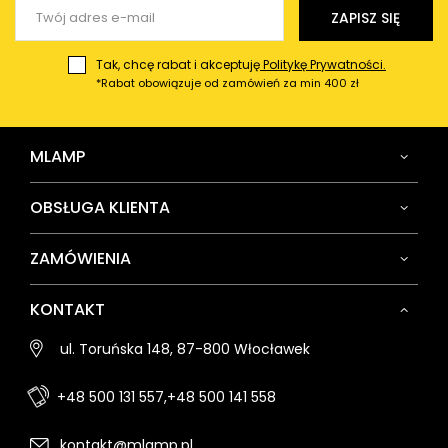
Wyślij opinię
ZAPISZ SIĘ
Tak, chcę rabat i akceptuję
Politykę Prywatności.
*Rabat obowiązuje od zamówień za min 400 zł
MLAMP
OBSŁUGA KLIENTA
ZAMÓWIENIA
KONTAKT
ul. Toruńska 148, 87-800 Włocławek
+48 500 131 557,
+48 500 141 558
kontakt@mlamp.pl