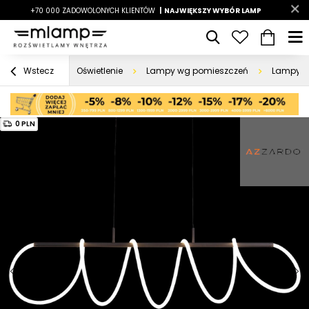
-7%
+70 000 ZADOWOLONYCH KLIENTÓW
|
LATO7
| NAJWIĘKSZY WYBÓR LAMP
|
Oświetlenie
Lampy wg pomieszczeń
Lampy d
Wstecz
0 PLN