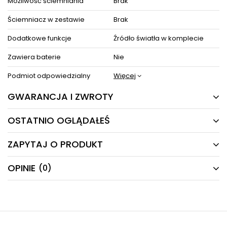
Możliwość ściemniania
Brak
Ściemniacz w zestawie
Brak
Dodatkowe funkcje
Źródło światła w komplecie
Zawiera baterie
Nie
Podmiot odpowiedzialny
Więcej
GWARANCJA I ZWROTY
OSTATNIO OGLĄDAŁEŚ
24 MIESIĄCE
Producent gwarantuje naprawę lub wymianę sprzętu
ZAPYTAJ O PRODUKT
do 24 miesięcy od daty zakupu. Skontaktuj się ze
PRODUKTY Z TEJ SERII
sklepem za pośrednictwem formularza reklamacji
aby
zamówić kuriera który odbierze sprzęt z Twojego
OPINIE
(0)
Masz pytania odnośnie produktu, oferty lub współpracy z
domu.
nami?
Napisz odpowiemy najszybciej jak to możliwe.
NOWOŚĆ
NAPISZ SWOJĄ OPINIĘ
E-mail