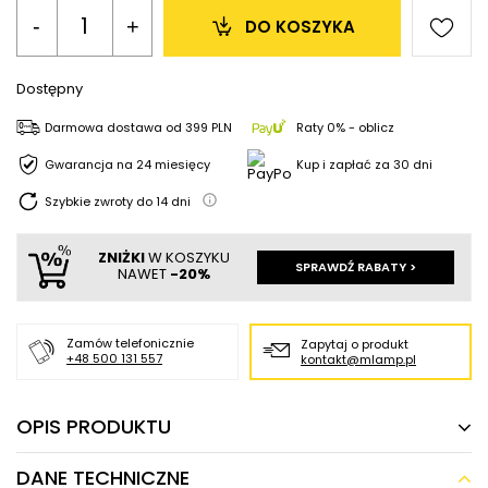
-
+
DO KOSZYKA
Dostępny
Darmowa dostawa
od
399 PLN
Raty 0% - oblicz
Gwarancja na 24 miesięcy
Kup i zapłać za 30 dni
Szybkie zwroty do
14
dni
ZNIŻKI
W KOSZYKU
SPRAWDŹ RABATY >
NAWET
-20%
Zamów telefonicznie
Zapytaj o produkt
+48 500 131 557
kontakt@mlamp.pl
OPIS PRODUKTU
DANE TECHNICZNE
Ledowa lampa wisząca ZIGZAG AZ5827 LED