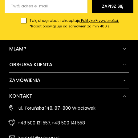
Wyślij opinię
ZAPISZ SIĘ
Tak, chcę rabat i akceptuję
Politykę Prywatności.
*Rabat obowiązuje od zamówień za min 400 zł
MLAMP
OBSŁUGA KLIENTA
ZAMÓWIENIA
KONTAKT
ul. Toruńska 148, 87-800 Włocławek
+48 500 131 557,
+48 500 141 558
kontakt@mlamp.pl