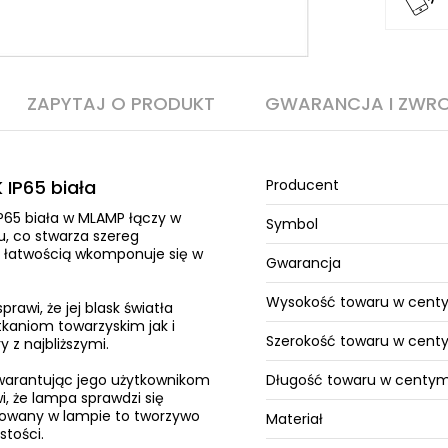
ZAPYTAJ O PRODUKT
GWARANCJA I ZWR
IP65 biała
Producent
P65 biała w MLAMP łączy w
Symbol
, co stwarza szereg
z łatwością wkomponuje się w
Gwarancja
Wysokość towaru w cent
rawi, że jej blask światła
kaniom towarzyskim jak i
Szerokość towaru w cen
z najbliższymi.
gwarantując jego użytkownikom
Długość towaru w centy
i, że lampa sprawdzi się
osowany w lampie to tworzywo
Materiał
stości.