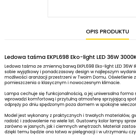
OPIS PRODUKTU
Ledowa taśma EKPL698 Eko-light LED 36W 3000K 
Ledowa taśma ze zmienną barwą EKPL698 Eko-light LED 36W I
sobie wyjątkowy i ponadczasowy design w najlepszym wydaniu
możliwości aranżacji przestrzeni w Twoim Domu. Oświetlenie 
pomieszczenia o klasycznym i nowoczesnym klimacie.
Lampa cechuje się funkcjonalnością, a jej uniwersalna forma sp
wprowadzi komfortową i przytulną atmosferę sprzyjającą spot
odpręży po dniu spędzonym poza domem w spokojne wieczory 
Model jest wykonany z praktycznych i trwałych materiałów, 
radość i zadowolenie na wiele lat. Gustowny kolor lampy spraw
zarówno w jasnych, jak i ciemnych wnętrzach. Materiał zast
dzięki temu będzie ona łatwa w pielęgnacji i w utrzymaniu czy