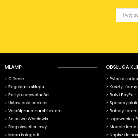
MLAMP
OBSŁUGA KLI
O firmie
Pytania i odp
Regulamin sklepu
Koszty i form
Polityka prywatności
Raty i PayPo -
Ustawienia cookies
Sposoby płat
Współpraca z architektami
Rabaty i prom
Salon we Włocławku
Logowanie / R
Blog oświetleniowy
Modele lamp i
Mapa kategorii
Napisz do nas