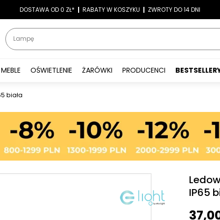
-7%
DOSTAWA OD 0 ZŁ*
|
RABATY W KOSZYKU
LATO7
| NAJWIĘKSZY WYBÓR LAMP
|
ZWROTY DO 14 DNI
MEBLE
OŚWIETLENIE
ŻARÓWKI
PRODUCENCI
BESTSELLER
65 biała
Ledow
IP65 b
37,0