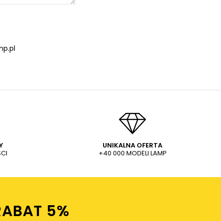
p.pl
Y
UNIKALNA OFERTA
CI
+40 000 MODELI LAMP
RABAT 5%ㅤ