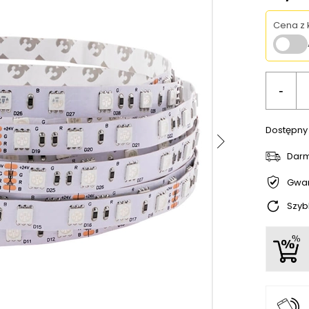
Cena z
-
Dostępny
Dar
Gwar
Szyb