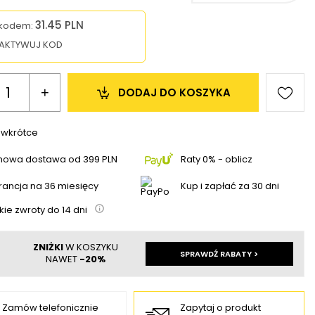
31.45 PLN
 kodem:
AKTYWUJ KOD
+
DODAJ 
DO KOSZYKA
 wkrótce
mowa dostawa
od
399 PLN
Raty 0% - oblicz
ancja na 36 miesięcy
Kup i zapłać za 30 dni
kie zwroty do
14
dni
ZNIŻKI
W KOSZYKU
SPRAWDŹ RABATY >
NAWET
-20%
Zamów telefonicznie
Zapytaj o produkt