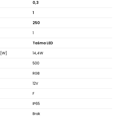
0,3
1
250
1
Taśma LED
 [W]
14,4W
500
RGB
12V
F
IP65
Brak