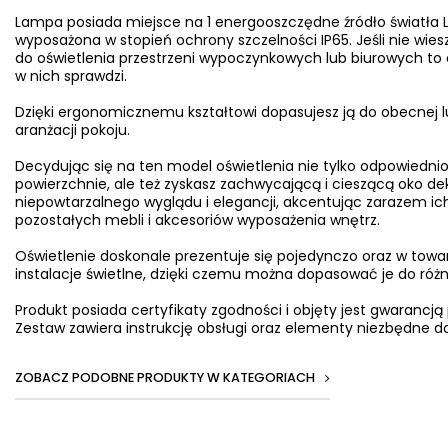
Lampa posiada miejsce na 1 energooszczędne źródło światła 
wyposażona w stopień ochrony szczelności IP65. Jeśli nie wiesz
do oświetlenia przestrzeni wypoczynkowych lub biurowych to o
w nich sprawdzi.
Dzięki ergonomicznemu kształtowi dopasujesz ją do obecnej l
aranżacji pokoju.
Decydując się na ten model oświetlenia nie tylko odpowiednio
powierzchnie, ale też zyskasz zachwycającą i cieszącą oko d
niepowtarzalnego wyglądu i elegancji, akcentując zarazem ich
pozostałych mebli i akcesoriów wyposażenia wnętrz.
Oświetlenie doskonale prezentuje się pojedynczo oraz w towa
instalacje świetlne, dzięki czemu można dopasować je do ró
Produkt posiada certyfikaty zgodności i objęty jest gwarancją
Zestaw zawiera instrukcję obsługi oraz elementy niezbędne do
ZOBACZ PODOBNE PRODUKTY W KATEGORIACH