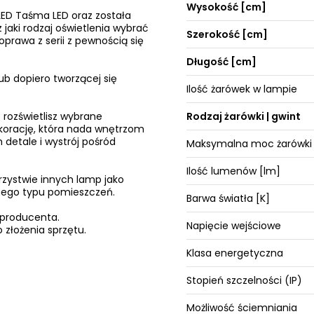
Wysokość [cm]
LED Taśma LED oraz została
 jaki rodzaj oświetlenia wybrać
Szerokość [cm]
prawa z serii z pewnością się
Długość [cm]
ub dopiero tworzącej się
Ilość żarówek w lampie
 rozświetlisz wybrane
Rodzaj żarówki | gwint
ekorację, która nada wnętrzom
 detale i wystrój pośród
Maksymalna moc żarówki
Ilość lumenów [lm]
rzystwie innych lamp jako
żnego typu pomieszczeń.
Barwa światła [K]
 producenta.
Napięcie wejściowe
 złożenia sprzętu.
Klasa energetyczna
Stopień szczelności (IP)
Możliwość ściemniania