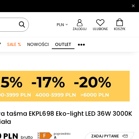
PLN
ZALOGUJ
ULUBIONE
KOSZYK
Y
SALE %
NOWOŚCI
OUTLET
●●●
a taśma EKPL698 Eko-light LED 36W 3000K
iała
0 PLN
ZADAJ PYTANIE
brutto