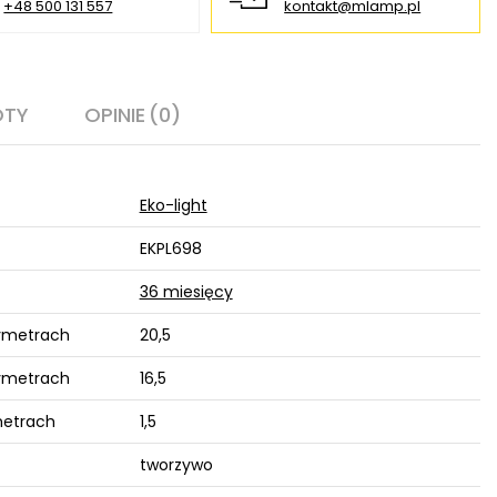
+48 500 131 557
kontakt@mlamp.pl
OTY
OPINIE
(0)
Eko-light
EKPL698
36 miesięcy
ymetrach
20,5
tymetrach
16,5
metrach
1,5
tworzywo