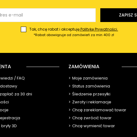
ZAPISZ S
Tak, chcę rabat i akceptuję
Politykę Prywatności.
*Rabat obowiązuje od zamówień za min 400 zł
ENTA
ZAMÓWIENIA
owiedzi / FAQ
Moje zamówienia
y dostawy
Status zamówienia
 zapłać za 30 dni
Śledzenie przesyłki
ności
Zwroty i reklamacje
ocje
Chcę zareklamować towar
ejestracja
Chcę zwrócić towar
 bryły 3D
Chcę wymienić towar