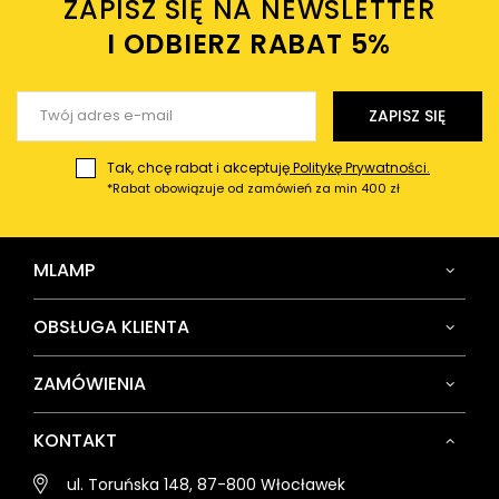
ZAPISZ SIĘ NA NEWSLETTER
Twój email
I ODBIERZ RABAT 5%ㅤ
Wyślij opinię
ZAPISZ SIĘ
Tak, chcę rabat i akceptuję
Politykę Prywatności.
*Rabat obowiązuje od zamówień za min 400 zł
MLAMP
OBSŁUGA KLIENTA
ZAMÓWIENIA
KONTAKT
ul. Toruńska 148, 87-800 Włocławek