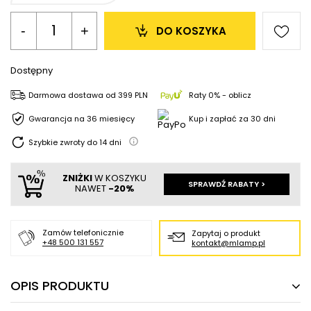
-
+
DO KOSZYKA
Dostępny
Darmowa dostawa
od
399 PLN
Raty 0% - oblicz
Gwarancja na 36 miesięcy
Kup i zapłać za 30 dni
Szybkie zwroty do
14
dni
ZNIŻKI
W KOSZYKU
SPRAWDŹ RABATY >
NAWET
-20%
Zamów telefonicznie
Zapytaj o produkt
+48 500 131 557
kontakt@mlamp.pl
OPIS PRODUKTU