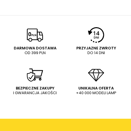
Napisz odpowiemy najszybciej jak to możliwe.
aby
zamówić kuriera który odbierze sprzęt z Twojego
domu.
NAPISZ SWOJĄ OPINIĘ
E-mail
Twoja ocena:
5/5
Pytanie
DARMOWA DOSTAWA
PRZYJAZNE ZWROTY
OD 399 PLN
DO 14 DNI
Treść twojej opinii
WYŚLIJ
Dodaj własne zdjęcie produktu:
BEZPIECZNE ZAKUPY
UNIKALNA OFERTA
I GWARANCJA JAKOŚCI
+40 000 MODELI LAMP
Wysyłając wiadomość akceptujesz
politykę prywatności
sklepu mlamp.pl
Twoje imię