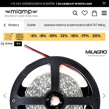
-7%
+70 000 ZADOWOLONYCH KLIENTÓW
|
LATO7
| NAJWIĘKSZY WYBÓR LAMP
|
Outlet
Ledowa taśma ściemnialna ML4747 Milagro
Wstecz
0 PLN
-5%