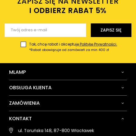
ZAPISZ SIĘ NA NEWSLETTER
Twój email
I ODBIERZ RABAT 5%ㅤ
Wyślij opinię
ZAPISZ SIĘ
Tak, chcę rabat i akceptuję
Politykę Prywatności.
*Rabat obowiązuje od zamówień za min 400 zł
MLAMP
OBSŁUGA KLIENTA
ZAMÓWIENIA
KONTAKT
ul. Toruńska 148, 87-800 Włocławek