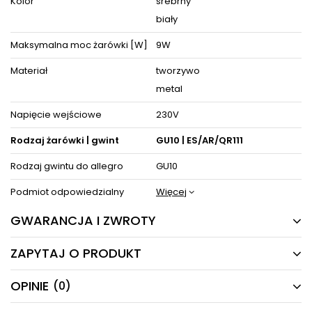
Kolor
srebrny
producenta.
biały
ZOBACZ PODOBNE PRODUKTY W KATEGORIACH
Maksymalna moc żarówki [W]
9W
Materiał
tworzywo
metal
Napięcie wejściowe
230V
Rodzaj żarówki | gwint
GU10 | ES/AR/QR111
Rodzaj gwintu do allegro
GU10
Podmiot odpowiedzialny
Więcej
GWARANCJA I ZWROTY
ZAPYTAJ O PRODUKT
24 MIESIĄCE
Producent gwarantuje naprawę lub wymianę sprzętu
OPINIE
(0)
Masz pytania odnośnie produktu, oferty lub współpracy z
do 24 miesięcy od daty zakupu. Skontaktuj się ze
nami?
sklepem za pośrednictwem formularza reklamacji
Napisz odpowiemy najszybciej jak to możliwe.