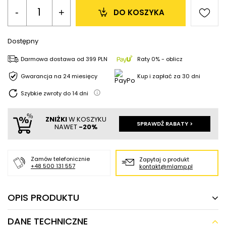
-
+
DO KOSZYKA
Dostępny
Darmowa dostawa
od
399 PLN
Raty 0% - oblicz
Gwarancja na 24 miesięcy
Kup i zapłać za 30 dni
Szybkie zwroty do
14
dni
ZNIŻKI
W KOSZYKU
SPRAWDŹ RABATY >
NAWET
-20%
Zamów telefonicznie
Zapytaj o produkt
+48 500 131 557
kontakt@mlamp.pl
OPIS PRODUKTU
DANE TECHNICZNE
Ledowa żarówka GU10 ES111 9W biała