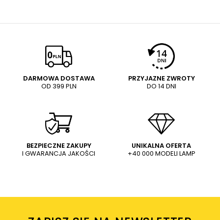
aby
zamówić kuriera który odbierze sprzęt z Twojego
domu.
NAPISZ SWOJĄ OPINIĘ
E-mail
Twoja ocena:
5/5
Pytanie
DARMOWA DOSTAWA
PRZYJAZNE ZWROTY
OD 399 PLN
DO 14 DNI
Treść twojej opinii
WYŚLIJ
Dodaj własne zdjęcie produktu:
BEZPIECZNE ZAKUPY
UNIKALNA OFERTA
I GWARANCJA JAKOŚCI
+40 000 MODELI LAMP
Wysyłając wiadomość akceptujesz
politykę prywatności
sklepu mlamp.pl
Twoje imię