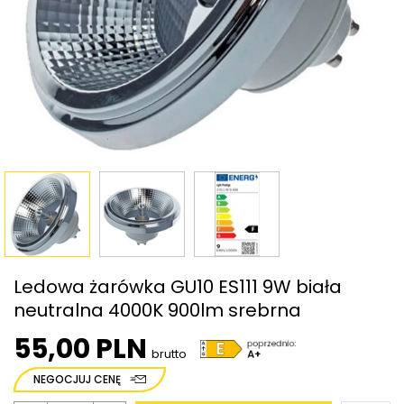
Ledowa żarówka GU10 ES111 9W biała
neutralna 4000K 900lm srebrna
55,00 PLN
brutto
NEGOCJUJ CENĘ